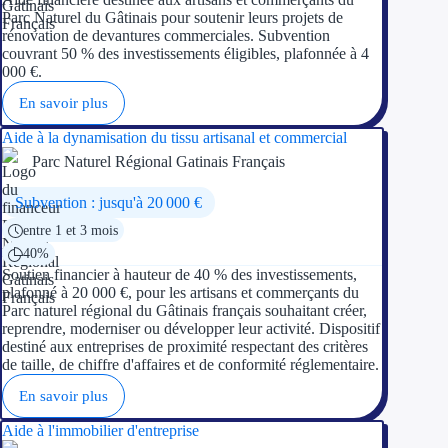
Concours entr
Parc Naturel du Gâtinais pour soutenir leurs projets de
rénovation de devantures commerciales. Subvention
Réduction des 
couvrant 50 % des investissements éligibles, plafonnée à 4
000 €.
Accompagneme
En savoir plus
Investir dans 
Aide à la dynamisation du tissu artisanal et commercial
Parc Naturel Régional Gatinais Français
Aides Fiscales et so
Subvention : jusqu'à 20 000 €
Crédits & rédu
entre 1 et 3 mois
40%
Exonération fi
Soutien financier à hauteur de 40 % des investissements,
plafonné à 20 000 €, pour les artisans et commerçants du
Parc naturel régional du Gâtinais français souhaitant créer,
Aides Urssaf
reprendre, moderniser ou développer leur activité. Dispositif
destiné aux entreprises de proximité respectant des critères
Prêts publics
de taille, de chiffre d'affaires et de conformité réglementaire.
En savoir plus
Prêt entrepris
Aide à l'immobilier d'entreprise
Prêt d'honneu