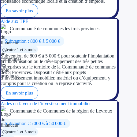
croissance économique locale et la création d’emplois.
En savoir plus
Ressources
Aide aux TPE
FAQ
Communauté de communes les trois provinces
Blog
Subvention : 800 € à 5 000 €
entre 1 et 3 mois
Nos guides
Subvention de 800 € à 5 000 € pour soutenir l’implantation,
la modernisation ou le développement des très petites
Nos partenaires
entreprises sur le territoire de la Communauté de communes
des 3 Provinces. Dispositif dédié aux projets
d’investissement immobilier, matériel ou d’équipement, y
Contactez-nous
compris pour la création ou la reprise d’activité.
En savoir plus
Aides en faveur de l’investissement immobilier
Communauté de Communes de la région de Levroux
Subvention : 5 000 € à 50 000 €
entre 1 et 3 mois