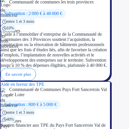
Communauté de communes les trois provinces
Appel à projet
Subvention : 2 000 € à 40 000 €
entre 1 et 3 mois
Avance rembo
10%
L’aide à l’immobilier d’entreprise de la Communauté de
Garantie banca
Communes des 3 Provinces soutient l’acquisition, la
construction ou la rénovation de bâtiments professionnels
ainsi que les frais d’études liés, afin de favoriser la création
Par financeur
d’emplois, l’implantation de nouvelles activités et le
développement des entreprises sur le territoire. Subvention
Aides par organism
jusqu’à 10 % des dépenses éligibles, plafonnée à 40 000 €.
En savoir plus
Aides Bpifran
Aide en faveur des TPE
Aides ADEM
Communauté de Communes Pays Fort Sancerrois Val
de Loire
Tous les finan
Subvention : 800 € à 5 000 €
entre 1 et 3 mois
Solutions MAPi
40%
Soutien financier aux TPE du Pays Fort Sancerrois Val de
Simulateur d'éligibilité