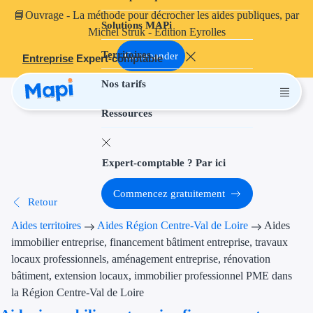
📘
Ouvrage
- La méthode pour décrocher les aides publiques, par
Solutions MAPi
Projets finançables
Michel Struk - Édition Eyrolles
Territoires
Investissement
Commander
Entreprise
Expert-comptable
Nos tarifs
Aides à l'inves
Ressources
Aides immobili
Aides financiè
Expert-comptable ? Par ici
Thématiques
Commencez gratuitement
Retour
Financement i
Aides territoires
Aides Région Centre-Val de Loire
Aides
Transition éco
immobilier entreprise, financement bâtiment entreprise, travaux
locaux professionnels, aménagement entreprise, rénovation
Développement
bâtiment, extension locaux, immobilier professionnel PME dans
la Région Centre-Val de Loire
Transition nu