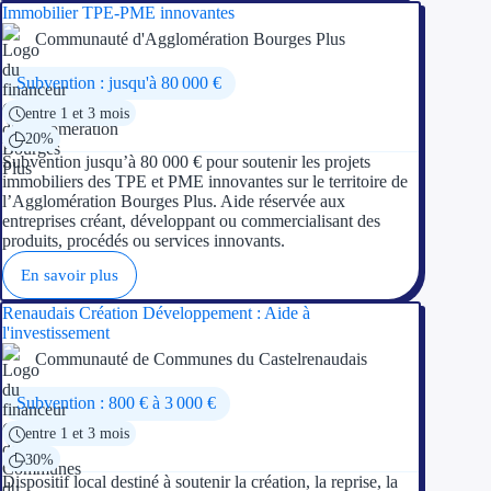
Immobilier TPE-PME innovantes
Aides Région Gran
Communauté d'Agglomération Bourges Plus
Aides Région Haut
Subvention : jusqu'à 80 000 €
entre 1 et 3 mois
Régions de I à P
20%
Subvention jusqu’à 80 000 € pour soutenir les projets
Aides Région Île-d
immobiliers des TPE et PME innovantes sur le territoire de
l’Agglomération Bourges Plus. Aide réservée aux
Aides Région Nor
entreprises créant, développant ou commercialisant des
produits, procédés ou services innovants.
Aides Région Nouve
En savoir plus
Aides Région Occit
Renaudais Création Développement : Aide à
l'investissement
Aides Région PAC
Communauté de Communes du Castelrenaudais
Aides Région Pays 
Subvention : 800 € à 3 000 €
entre 1 et 3 mois
Outre-mer
30%
Dispositif local destiné à soutenir la création, la reprise, la