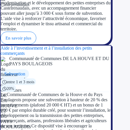
Aides Région Guad
modernisation et le développement des petites entreprises du
Castelrenaudais, avec un accompagnement financier
pouvant aller jusqu’à 3 000 € sous forme de subvention.
Aides Région Guya
L’aide vise à renforcer l’attractivité économique, favoriser
l’emploi et dynamiser le tissu artisanal et commercial du
Aides Région Mart
territoire.
Aides Région Mayo
En savoir plus
Aide à l’investissement et à l’installation des petits
Aides Région Réun
commerçants
Communauté de Communes DE LA HOUVE ET DU
PAYS BOULAGEOIS
Couvertures
Subvention
Aides Nationales
entre 1 et 3 mois
20%
Aides Européennes
La Communauté de Communes de la Houve et du Pays
Boulageois propose une subvention à hauteur de 20 % des
Nos tarifs
investissements (plafond 20 000 € HT) et un bonus de 1
000 € par emploi durable créé, pour soutenir l’installation, le
développement ou la transmission des petites entreprises,
Recherche autonome
commerçants, artisans, professions libérales et agriculteurs
de son territoire. Ce dispositif vise à encourager la
Accompagnement