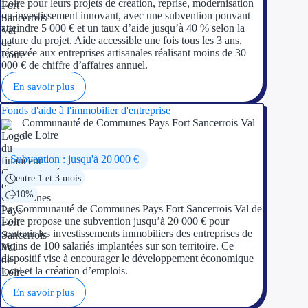
Loire pour leurs projets de création, reprise, modernisation
ou investissement innovant, avec une subvention pouvant
Trouvez des idées de dép
atteindre 5 000 € et un taux d’aide jusqu’à 40 % selon la
nature du projet. Aide accessible une fois tous les 3 ans,
Quelles aides pour votre
réservée aux entreprises artisanales réalisant moins de 30
000 € de chiffre d’affaires annuel.
Ouvrage
En savoir plus
Fonds d'aide à l'immobilier d'entreprise
Territoires
Communauté de Communes Pays Fort Sancerrois Val
de Loire
Régions de A à H
Subvention : jusqu'à 20 000 €
Aides Région Auve
entre 1 et 3 mois
10%
Aides Région Bou
La Communauté de Communes Pays Fort Sancerrois Val de
Loire propose une subvention jusqu’à 20 000 € pour
Aides Région Bret
soutenir les investissements immobiliers des entreprises de
moins de 100 salariés implantées sur son territoire. Ce
dispositif vise à encourager le développement économique
Aides Région Centr
local et la création d’emplois.
Aides Région Cors
En savoir plus