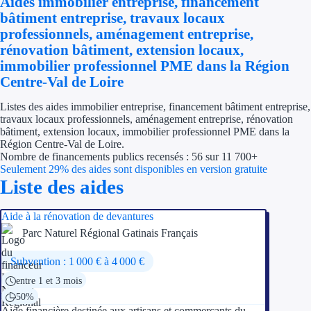
Aides immobilier entreprise, financement
Économies d'én
bâtiment entreprise, travaux locaux
professionnels, aménagement entreprise,
Aides RSE ent
rénovation bâtiment, extension locaux,
immobilier professionnel PME dans la Région
Étapes de vie
Centre-Val de Loire
Création d'ent
Listes des aides immobilier entreprise, financement bâtiment entreprise,
travaux locaux professionnels, aménagement entreprise, rénovation
bâtiment, extension locaux, immobilier professionnel PME dans la
Cession d'entr
Région Centre-Val de Loire.
Nombre de financements publics recensés : 56 sur 11 700+
Entreprise en d
Seulement 29% des aides sont disponibles en version gratuite
Liste des aides
Aides Ressour
Aide à la rénovation de devantures
Type de financements
Parc Naturel Régional Gatinais Français
Aides sans rembou
Subvention : 1 000 € à 4 000 €
entre 1 et 3 mois
Subventions
50%
Aide financière destinée aux artisans et commerçants du