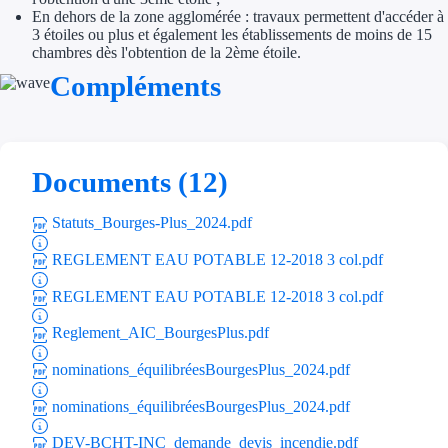
Aides Région Gran
En dehors de la zone agglomérée : travaux permettent d'accéder à
3 étoiles ou plus et également les établissements de moins de 15
chambres dès l'obtention de la 2ème étoile.
Aides Région Haut
Compléments
Régions de I à P
Aides Région Île-d
Documents (12)
Aides Région Nor
Statuts_Bourges-Plus_2024.pdf
Aides Région Nouve
REGLEMENT EAU POTABLE 12-2018 3 col.pdf
Aides Région Occit
REGLEMENT EAU POTABLE 12-2018 3 col.pdf
Aides Région PAC
Reglement_AIC_BourgesPlus.pdf
Aides Région Pays 
nominations_équilibréesBourgesPlus_2024.pdf
nominations_équilibréesBourgesPlus_2024.pdf
Outre-mer
DEV-BCHT-INC_demande_devis_incendie.pdf