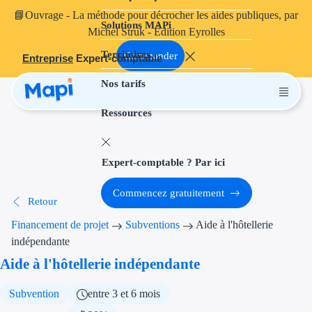
📘
Ouvrage
- La méthode pour décrocher les aides publiques, par
Solutions MAPi
Projets finançables
Michel Struk - Édition Eyrolles
Territoires
Investissement
Commander
Entreprise
Expert-comptable
Nos tarifs
Aides à l'inves
Ressources
Aides immobili
Aides financiè
Expert-comptable ? Par ici
Thématiques
Commencez gratuitement
Retour
Financement i
Financement de projet
Subventions
Aide à l'hôtellerie
Transition éco
indépendante
Aide à l'hôtellerie indépendante
Développement
Subvention
entre 3 et 6 mois
Transition nu