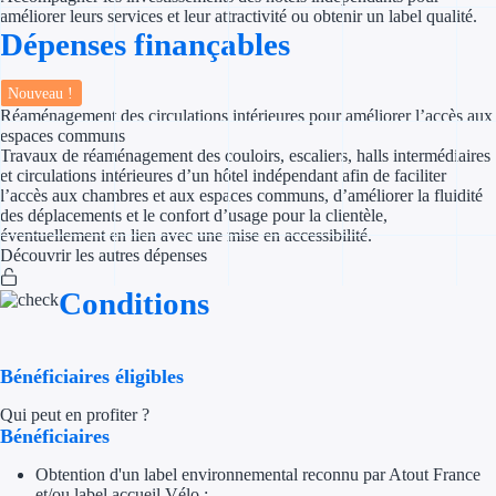
améliorer leurs services et leur attractivité ou obtenir un label qualité.
Dépenses finançables
Appel à projet
Avance rembo
Nouveau !
Réaménagement des circulations intérieures pour améliorer l’accès aux
espaces communs
Garantie banca
Travaux de réaménagement des couloirs, escaliers, halls intermédiaires
et circulations intérieures d’un hôtel indépendant afin de faciliter
Par financeur
l’accès aux chambres et aux espaces communs, d’améliorer la fluidité
des déplacements et le confort d’usage pour la clientèle,
éventuellement en lien avec une mise en accessibilité.
Aides par organism
Découvrir les autres dépenses
Aides Bpifran
Conditions
Aides ADEM
Bénéficiaires éligibles
Tous les finan
Qui peut en profiter ?
Bénéficiaires
Solutions MAPi
Obtention d'un label environnemental reconnu par Atout France
Simulateur d'éligibilité
et/ou label accueil Vélo ;