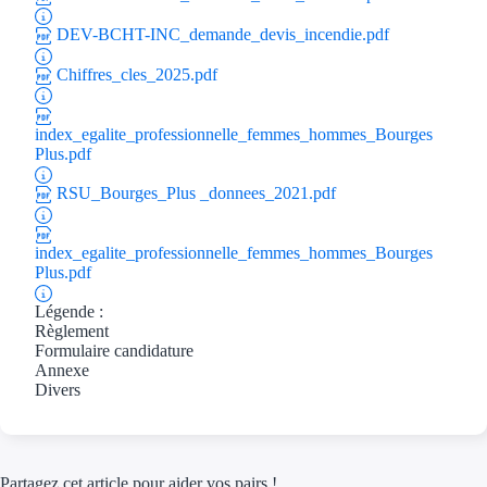
Aides Région Guad
DEV-BCHT-INC_demande_devis_incendie.pdf
Aides Région Guya
Chiffres_cles_2025.pdf
Aides Région Mart
index_egalite_professionnelle_femmes_hommes_Bourges
Aides Région Mayo
Plus.pdf
Aides Région Réun
RSU_Bourges_Plus _donnees_2021.pdf
Couvertures
index_egalite_professionnelle_femmes_hommes_Bourges
Plus.pdf
Aides Nationales
Légende :
Règlement
Aides Européennes
Formulaire candidature
Annexe
Nos tarifs
Divers
Recherche autonome
Accompagnement
Partagez cet article pour aider vos pairs !