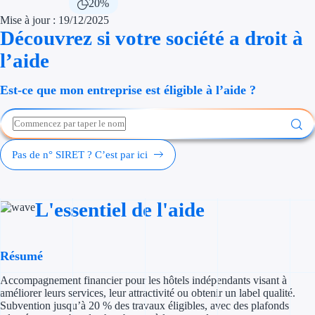
20%
Économies d'én
Mise à jour : 19/12/2025
Découvrez si votre société a droit à
Aides RSE ent
l’aide
Étapes de vie
Est-ce que mon entreprise est éligible à l’aide ?
Création d'ent
Cession d'entr
Pas de n° SIRET ? C’est par ici
Entreprise en d
Aides Ressour
L'essentiel de l'aide
Type de financements
Résumé
Aides sans rembou
Accompagnement financier pour les hôtels indépendants visant à
Subventions
améliorer leurs services, leur attractivité ou obtenir un label qualité.
Subvention jusqu’à 20 % des travaux éligibles, avec des plafonds