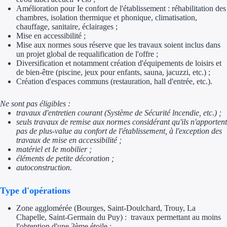
Amélioration pour Ie confort de l'établissement : réhabilitation des
Trouvez des idées de dép
chambres, isolation thermique et phonique, climatisation,
chauffage, sanitaire, éclairages ;
Mise en accessibilité ;
Quelles aides pour votre
Mise aux normes sous réserve que les travaux soient inclus dans
un projet global de requalification de l'offre ;
Ouvrage
Diversification et notamment création d'équipements de loisirs et
de bien-être (piscine, jeux pour enfants, sauna, jacuzzi, etc.) ;
Création d'espaces communs (restauration, hall d'entrée, etc.).
Territoires
Ne sont pas éligibles :
Régions de A à H
travaux d'entretien courant (Système de Sécurité lncendie, etc.) ;
seuls travaux de remise aux normes considérant qu'ils n'apportent
Aides Région Auve
pas de plus-value au confort de l'établissement, à l'exception des
travaux de mise en accessibilité ;
Aides Région Bou
matériel et Ie mobilier ;
éléments de petite décoration ;
autoconstruction.
Aides Région Bret
Type d'opérations
Aides Région Centr
Zone agglomérée (Bourges, Saint-Doulchard, Trouy, La
Aides Région Cors
Chapelle, Saint-Germain du Puy) : travaux permettant au moins
l'obtention d'une 3ème étoile ;