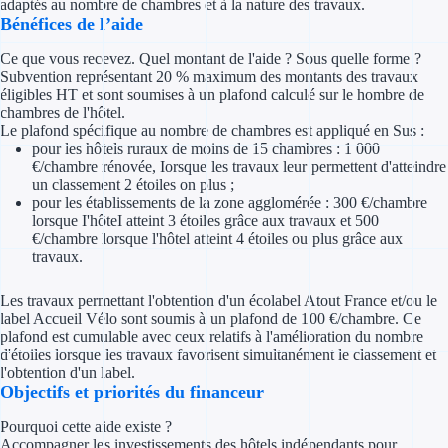
adaptés au nombre de chambres et à la nature des travaux.
Concours entr
Bénéfices de l’aide
Réduction des 
Ce que vous recevez. Quel montant de l'aide ? Sous quelle forme ?
Subvention représentant 20 % maximum des montants des travaux
Accompagneme
éligibles HT et sont soumises à un plafond calculé sur le hombre de
chambres de l'hôtel.
Le plafond spécifique au nombre de chambres est appliqué en Sus :
Investir dans 
pour les hôtels ruraux de moins de 15 chambres : 1 000
€/chambre rénovée, Iorsque les travaux leur permettent d'atteindre
un classement 2 étoiles on plus ;
Aides Fiscales et so
pour les établissements de la zone agglomérée : 300 €/chambre
lorsque I'hôteI atteint 3 étoiles grâce aux travaux et 500
Crédits & rédu
€/chambre lorsque l'hôtel atteint 4 étoiles ou plus grâce aux
travaux.
Exonération fi
Les travaux permettant l'obtention d'un écolabel Atout France et/ou le
Aides Urssaf
label Accueil Vélo sont soumis à un plafond de 100 €/chambre. Ce
plafond est cumulable avec ceux relatifs à l'amélioration du nombre
d'étoiles lorsque les travaux favorisent simultanément le classement et
Prêts publics
l'obtention d'un label.
Objectifs et priorités du financeur
Prêt entrepris
Pourquoi cette aide existe ?
Accompagner les investissements des hôtels indépendants pour
Prêt d'honneu