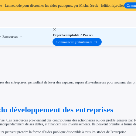
ge
- La méthode pour décrocher les aides publiques, par Michel Struk - Édition Eyrolles
Comm
Expert-comptable ? Par ici
Ressources
Commencez gratuitement
 des entreprises, permettent de lever des capitaux auprès d'investisseurs pour soutenir des pr
et du développement des entreprises
prise. Ces ressources proviennent des contributions des actionnaires ou des profits générés par l'
se, indépendamment de ses dettes, et financent ses investissements. Ils peuvent prendre la forme de
rs peuvent prendre la forme d’aides publique disponible à tous les stades de l'entreprise.