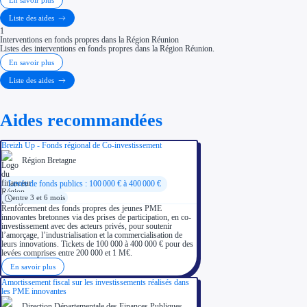
En savoir plus
Liste des aides
1
Interventions en fonds propres dans la Région Réunion
Listes des interventions en fonds propres dans la Région Réunion.
En savoir plus
Liste des aides
Aides recommandées
Breizh Up - Fonds régional de Co-investissement
Région Bretagne
Levée de fonds publics : 100 000 € à 400 000 €
entre 3 et 6 mois
Renforcement des fonds propres des jeunes PME
innovantes bretonnes via des prises de participation, en co-
investissement avec des acteurs privés, pour soutenir
l’amorçage, l’industrialisation et la commercialisation de
leurs innovations. Tickets de 100 000 à 400 000 € pour des
levées comprises entre 200 000 et 1 M€.
En savoir plus
Amortissement fiscal sur les investissements réalisés dans
les PME innovantes
Direction Départementale des Finances Publiques