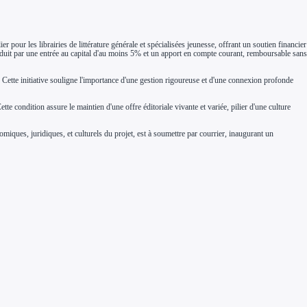
r pour les librairies de littérature générale et spécialisées jeunesse, offrant un soutien financier
traduit par une entrée au capital d'au moins 5% et un apport en compte courant, remboursable sans
. Cette initiative souligne l'importance d'une gestion rigoureuse et d'une connexion profonde
tte condition assure le maintien d'une offre éditoriale vivante et variée, pilier d'une culture
iques, juridiques, et culturels du projet, est à soumettre par courrier, inaugurant un