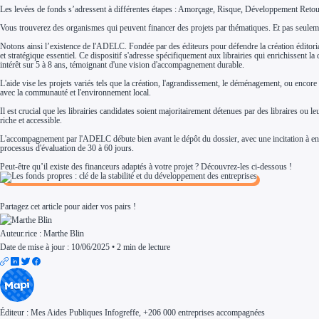
Investir dans une entreprise
Les levées de fonds s’adressent à différentes étapes : Amorçage, Risque, Développement Reto
Aides Fiscales et sociales
Crédits & réductions d'impôt
Vous trouverez des organismes qui peuvent financer des projets par thématiques. Et pas seuleme
Exonération fiscale
Aides Urssaf
Notons ainsi l’existence de l'ADELC. Fondée par des éditeurs pour défendre la création éditoriale, 
et stratégique essentiel. Ce dispositif s'adresse spécifiquement aux librairies qui enrichissent 
Prêts publics
intérêt sur 5 à 8 ans, témoignant d'une vision d'accompagnement durable.
Prêt entreprise
Prêt d'honneur
L'aide vise les projets variés tels que la création, l'agrandissement, le déménagement, ou encore
Appel à projet
avec la communauté et l'environnement local.
Avance remboursable
Garantie bancaire entreprise
Il est crucial que les librairies candidates soient majoritairement détenues par des libraires ou l
Par financeur
riche et accessible.
Aides par organisme financeur
Aides Bpifrance
L'accompagnement par l'ADELC débute bien avant le dépôt du dossier, avec une incitation à engag
Aides ADEME
processus d'évaluation de 30 à 60 jours.
Tous les financeurs
Peut-être qu’il existe des financeurs adaptés à votre projet ? Découvrez-les ci-dessous !
Solutions MAPi
Simulateur d'éligibilité
Trouvez des idées de dépenses éligibles
Quelles aides pour votre secteur ?
Partagez cet article pour aider vos pairs !
Ouvrage
Territoires
Régions de A à H
Auteur.rice :
Marthe Blin
Aides Région Auvergne-Rhône-Alpes
Date de mise à jour : 10/06/2025
•
2 min de lecture
Aides Région Bourgogne-Franche-Comté
Aides Région Bretagne
Aides Région Centre-Val de Loire
Aides Région Corse
Aides Région Grand-Est
Aides Région Hauts-de-France
Régions de I à P
Éditeur :
Mes Aides Publiques Infogreffe
, +206 000 entreprises accompagnées
Aides Région Île-de-France