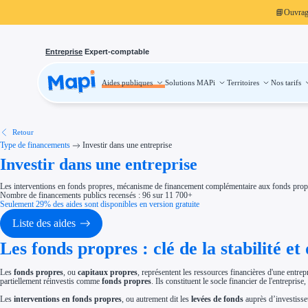
📘
Ouvra
Entreprise
Expert-comptable
Aides publiques
Solutions MAPi
Territoires
Nos tarifs
Aides publiques
Projets finançables
Investissement
Aides à l'investissement
Aides immobilier entreprise
Aides financières entreprise
Retour
Thématiques
Type de financements
Investir dans une entreprise
Financement innovation
Investir dans une entreprise
Transition écologique
Développement international
Transition numérique
Les interventions en fonds propres, mécanisme de financement complémentaire aux fonds propres
Économies d'énergie et d'eau
Nombre de financements publics recensés : 96 sur 11 700+
Aides RSE entreprise
Seulement 29% des aides sont disponibles en version gratuite
Étapes de vie
Création d'entreprise
Liste des aides
Cession d'entreprise
Entreprise en difficulté
Les fonds propres : clé de la stabilité 
Aides Ressources Humaines
Type de financements
Aides sans remboursement
Les
fonds propres
, ou
capitaux propres
, représentent les ressources financières d'une entre
Subventions
partiellement réinvestis comme
fonds propres
. Ils constituent le socle financier de l'entrepri
Concours entreprise
Réduction des coûts
Les
interventions en fonds propres
, ou autrement dit les
levées de fonds
auprès d’investisseu
Accompagnement entreprise