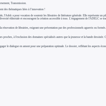
urnement, Transmission.
nt des thématiques liées à l’innovation !
l'Adelc a pour vocation de soutenir les librairies de littérature générale. Elle représente un pilie
la diversité éditoriale et encouragent la création accessible à tous. L'engagement de l'ADELC se 
 la rénovation de librairies, exigeant une présentation par des professionnels aguerris ou formés
eurs proches, à l'exclusion des domaines spécialisés autres que la jeunesse et la bande dessinée. Ce
er le dialogue en amont pour une préparation optimale. Le dossier, reflétant les aspects économ