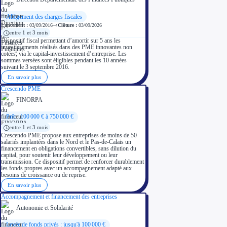
Allègement des charges fiscales
Lancement :
03/09/2016
Clôture :
03/09/2026
entre 1 et 3 mois
Dispositif fiscal permettant d’amortir sur 5 ans les
investissements réalisés dans des PME innovantes non
cotées, via le capital-investissement d’entreprise. Les
sommes versées sont éligibles pendant les 10 années
suivant le 3 septembre 2016.
En savoir plus
Crescendo PME
FINORPA
Prêt : 100 000 € à 750 000 €
entre 1 et 3 mois
Crescendo PME propose aux entreprises de moins de 50
salariés implantées dans le Nord et le Pas-de-Calais un
financement en obligations convertibles, sans dilution du
capital, pour soutenir leur développement ou leur
transmission. Ce dispositif permet de renforcer durablement
les fonds propres avec un accompagnement adapté aux
besoins de croissance ou de reprise.
En savoir plus
Accompagnement et financement des entreprises
Autonomie et Solidarité
Levée de fonds privés : jusqu'à 100 000 €