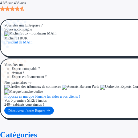
4.8
/
5
sur
486
avis
Aides Région Normandie
Aides Région Nouvelle-Aquitaine
Aides Région Occitanie
Aides Région PACA
Aides Région Pays de la Loire
Outre-mer
Vous êtes une Entreprise ?
Aides Région Guadeloupe
Soyez accompagné
Aides Région Guyane
Aides Région Martinique
Michel STRUK
Aides Région Mayotte
Président de MAPi
Aides Région Réunion
Couvertures
Aides Nationales
Aides Européennes
Vous êtes un :
Nos tarifs
Expert-comptable ?
Recherche autonome
Avocat ?
Accompagnement
Expert en financement ?
Ressources
Nos partenaires
FAQ
Blog
Nos guides
Nos partenaires
Proposez en marque blanche les aides à vos clients !
Contactez-nous
Vos 5 premiers SIRET inclus
240+ cabinets convaincus !
Découvrez l’accès Expert
Catégories