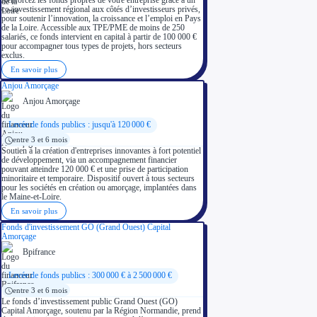
Renforcez les fonds propres de votre entreprise grâce à un
Investir dans une entreprise
co-investissement régional aux côtés d’investisseurs privés,
Aides Fiscales et sociales
pour soutenir l’innovation, la croissance et l’emploi en Pays
Crédits & réductions d'impôt
de la Loire. Accessible aux TPE/PME de moins de 250
Exonération fiscale
salariés, ce fonds intervient en capital à partir de 100 000 €
Aides Urssaf
pour accompagner tous types de projets, hors secteurs
exclus.
Prêts publics
Prêt entreprise
En savoir plus
Prêt d'honneur
Anjou Amorçage
Appel à projet
Avance remboursable
Anjou Amorçage
Garantie bancaire entreprise
Par financeur
Levée de fonds publics : jusqu'à 120 000 €
Aides par organisme financeur
Aides Bpifrance
entre 3 et 6 mois
Aides ADEME
Soutien à la création d'entreprises innovantes à fort potentiel
Tous les financeurs
de développement, via un accompagnement financier
Solutions MAPi
pouvant atteindre 120 000 € et une prise de participation
Simulateur d'éligibilité
minoritaire et temporaire. Dispositif ouvert à tous secteurs
Trouvez des idées de dépenses éligibles
pour les sociétés en création ou amorçage, implantées dans
Quelles aides pour votre secteur ?
le Maine-et-Loire.
Ouvrage
En savoir plus
Territoires
Fonds d'investissement GO (Grand Ouest) Capital
Régions de A à H
Amorçage
Aides Région Auvergne-Rhône-Alpes
Aides Région Bourgogne-Franche-Comté
Bpifrance
Aides Région Bretagne
Aides Région Centre-Val de Loire
Aides Région Corse
Levée de fonds publics : 300 000 € à 2 500 000 €
Aides Région Grand-Est
entre 3 et 6 mois
Aides Région Hauts-de-France
Le fonds d’investissement public Grand Ouest (GO)
Régions de I à P
Capital Amorçage, soutenu par la Région Normandie, prend
Aides Région Île-de-France