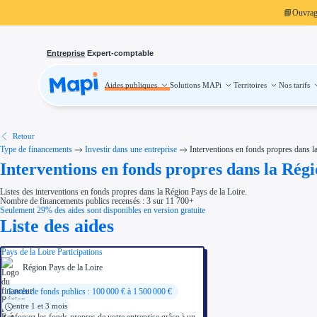
📘
Ouvra
Entreprise
Expert-comptable
Aides publiques
Solutions MAPi
Territoires
Nos tarifs
Aides publiques
Projets finançables
Investissement
Aides à l'investissement
Aides immobilier entreprise
Aides financières entreprise
Retour
Thématiques
Type de financements
Investir dans une entreprise
Interventions en fonds propres dans l
Financement innovation
Interventions en fonds propres dans la Régi
Transition écologique
Développement international
Transition numérique
Listes des interventions en fonds propres dans la Région Pays de la Loire.
Économies d'énergie et d'eau
Nombre de financements publics recensés : 3 sur 11 700+
Aides RSE entreprise
Seulement 29% des aides sont disponibles en version gratuite
Étapes de vie
Liste des aides
Création d'entreprise
Cession d'entreprise
Entreprise en difficulté
Pays de la Loire Participations
Aides Ressources Humaines
Type de financements
Région Pays de la Loire
Aides sans remboursement
Subventions
Levée de fonds publics : 100 000 € à 1 500 000 €
Concours entreprise
Réduction des coûts
entre 1 et 3 mois
Accompagnement entreprise