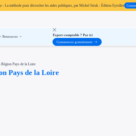
ge
- La méthode pour décrocher les aides publiques, par Michel Struk - Édition Eyrolles
Comm
Expert-comptable ? Par ici
Ressources
Commencez gratuitement
a Région Pays de la Loire
on Pays de la Loire