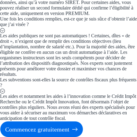
données, ainsi qu’à votre numéro SIRET. Pour certaines aides, vous
Aides Région Gran
pouvez réaliser un second formulaire dédié qui confirme l’éligibilité à
cette aide, uniquement en version PREMIUM.
Aides Région Haut
Une fois les conditions remplies, est-ce que je suis sûr.e d’obtenir l’aide
que j’ai visée ?
Régions de I à P
Les aides publiques ne sont pas automatiques ! Certaines, dîtes « de
droit », n’exigent que de remplir des conditions objectives (lieu
Aides Région Île-d
d’implantation, nombre de salarié etc.). Pour la majorité des aides, être
éligible ne confère en aucun cas un droit automatique à l’aide. Les
organismes instructeurs sont les seuls compétents pour décider de
Aides Région Nor
l’attribution des dispositifs diagnostiqués. Nos experts sont justement
présents pour améliorer votre dossier et maximiser vos chances de
Aides Région Nouve
résultats.
Les subventions sont-elles la source de contrôles fiscaux plus fréquents
Aides Région Occit
?
Les aides et notamment les aides à l’innovation comme le Crédit Impôt
Aides Région PAC
Recherche ou le Crédit Impôt Innovation, font désormais l’objet de
contrôles plus réguliers. Nous avons réuni des experts spécialisés pour
Aides Région Pays 
vous aider à sécuriser au maximum vos démarches déclaratives en
anticipation de tout contrôle fiscal.
Outre-mer
Commencez gratuitement