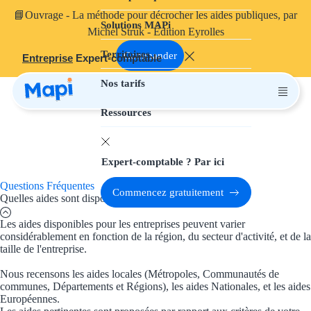
📘
Ouvrage
- La méthode pour décrocher les aides publiques, par
Solutions MAPi
Projets finançables
Michel Struk - Édition Eyrolles
Territoires
Investissement
Commander
Entreprise
Expert-comptable
Nos tarifs
Aides à l'inves
Ressources
Aides immobili
Aides financiè
Expert-comptable ? Par ici
Thématiques
Questions Fréquentes
Commencez gratuitement
Quelles aides sont disponibles pour les entreprises ?
Financement i
Les aides disponibles pour les entreprises peuvent varier
considérablement en fonction de la région, du secteur d'activité, et de la
Transition éco
taille de l'entreprise.
Développement
Nous recensons les aides locales (Métropoles, Communautés de
communes, Départements et Régions), les aides Nationales, et les aides
Transition nu
Européennes.