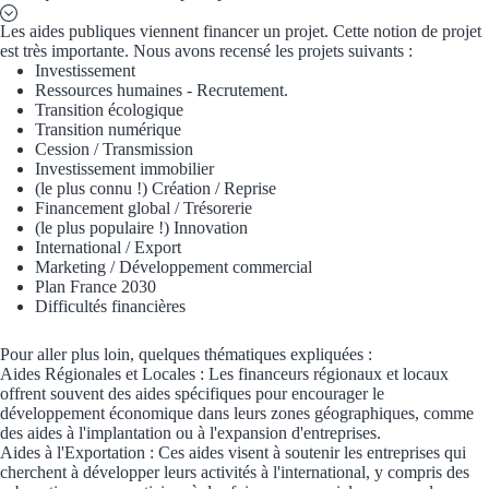
Concours entr
Les aides publiques viennent financer un projet. Cette notion de projet
est très importante. Nous avons recensé les projets suivants :
Réduction des 
Investissement
Ressources humaines - Recrutement.
Accompagneme
Transition écologique
Transition numérique
Investir dans 
Cession / Transmission
Investissement immobilier
(le plus connu !) Création / Reprise
Aides Fiscales et so
Financement global / Trésorerie
(le plus populaire !) Innovation
International / Export
Crédits & rédu
Marketing / Développement commercial
Plan France 2030
Exonération fi
Difficultés financières
Aides Urssaf
Pour aller plus loin, quelques thématiques expliquées :
Aides Régionales et Locales : Les financeurs régionaux et locaux
offrent souvent des aides spécifiques pour encourager le
Prêts publics
développement économique dans leurs zones géographiques, comme
des aides à l'implantation ou à l'expansion d'entreprises.
Prêt entrepris
Aides à l'Exportation : Ces aides visent à soutenir les entreprises qui
cherchent à développer leurs activités à l'international, y compris des
Prêt d'honneu