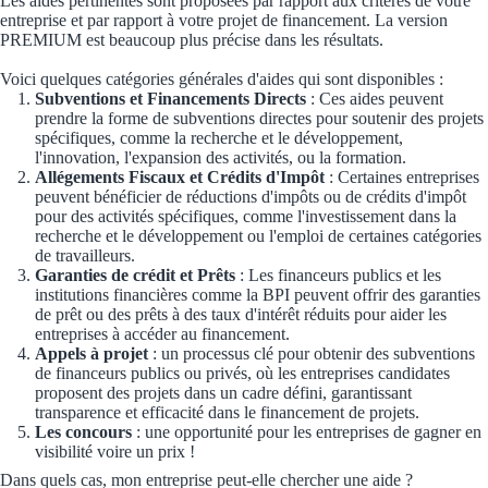
Les aides pertinentes sont proposées par rapport aux critères de votre
entreprise et par rapport à votre projet de financement. La version
Économies d'én
PREMIUM est beaucoup plus précise dans les résultats.
Aides RSE ent
Voici quelques catégories générales d'aides qui sont disponibles :
Subventions et Financements Directs
: Ces aides peuvent
prendre la forme de subventions directes pour soutenir des projets
Étapes de vie
spécifiques, comme la recherche et le développement,
l'innovation, l'expansion des activités, ou la formation.
Création d'ent
Allégements Fiscaux et Crédits d'Impôt
: Certaines entreprises
peuvent bénéficier de réductions d'impôts ou de crédits d'impôt
Cession d'entr
pour des activités spécifiques, comme l'investissement dans la
recherche et le développement ou l'emploi de certaines catégories
de travailleurs.
Entreprise en d
Garanties de crédit et Prêts
: Les financeurs publics et les
institutions financières comme la BPI peuvent offrir des garanties
Aides Ressour
de prêt ou des prêts à des taux d'intérêt réduits pour aider les
entreprises à accéder au financement.
Appels à projet
: un processus clé pour obtenir des subventions
Type de financements
de financeurs publics ou privés, où les entreprises candidates
proposent des projets dans un cadre défini, garantissant
Aides sans rembou
transparence et efficacité dans le financement de projets.
Les concours
: une opportunité pour les entreprises de gagner en
visibilité voire un prix !
Subventions
Dans quels cas, mon entreprise peut-elle chercher une aide ?