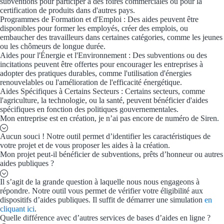
subventions pour participer à des foires commerciales ou pour la
certification de produits dans d'autres pays.
Programmes de Formation et d'Emploi : Des aides peuvent être
Appel à projet
disponibles pour former les employés, créer des emplois, ou
embaucher des travailleurs dans certaines catégories, comme les jeunes
Avance rembo
ou les chômeurs de longue durée.
Aides pour l'Énergie et l'Environnement : Des subventions ou des
Garantie banca
incitations peuvent être offertes pour encourager les entreprises à
adopter des pratiques durables, comme l'utilisation d'énergies
renouvelables ou l'amélioration de l'efficacité énergétique.
Par financeur
Aides Spécifiques à Certains Secteurs : Certains secteurs, comme
l'agriculture, la technologie, ou la santé, peuvent bénéficier d'aides
spécifiques en fonction des politiques gouvernementales.
Aides par organism
Mon entreprise est en création, je n’ai pas encore de numéro de Siren.
Aides Bpifran
Aucun souci ! Notre outil permet d’identifier les caractéristiques de
votre projet et de vous proposer les aides à la création.
Aides ADEM
Mon projet peut-il bénéficier de subventions, prêts d’honneur ou autres
aides publiques ?
Tous les finan
Il s’agit de la grande question à laquelle nous nous engageons à
répondre. Notre outil vous permet de vérifier votre éligibilité aux
Solutions MAPi
dispositifs d’aides publiques. Il suffit de démarrer une simulation
en
cliquant ici
.
Quelle différence avec d’autres services de bases d’aides en ligne ?
Simulateur d'éligibilité