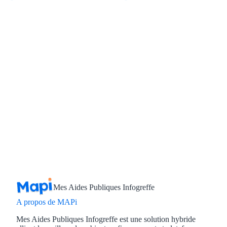
Aides Région Guad
Aides Région Guya
Aides Région Mart
Aides Région Mayo
Aides Région Réun
Couvertures
Aides Nationales
Aides Européennes
Nos tarifs
Mes Aides Publiques Infogreffe
A propos de MAPi
Recherche autonome
Mes Aides Publiques Infogreffe est une solution hybride
Accompagnement