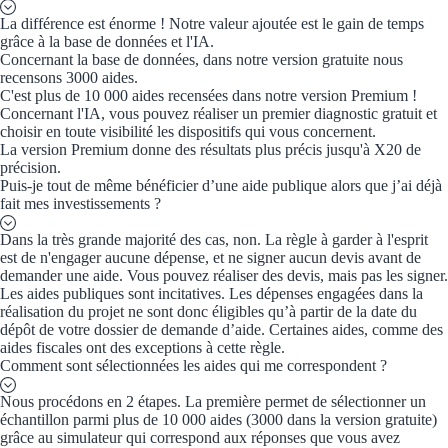
La différence est énorme ! Notre valeur ajoutée est le gain de temps
Trouvez des idées de dép
grâce à la base de données et l'IA.
Concernant la base de données, dans notre version gratuite nous
Quelles aides pour votre
recensons 3000 aides.
C'est plus de 10 000 aides recensées dans notre version Premium !
Concernant l'IA, vous pouvez réaliser un premier diagnostic gratuit et
Ouvrage
choisir en toute visibilité les dispositifs qui vous concernent.
La version Premium donne des résultats plus précis jusqu'à X20 de
Territoires
précision.
Puis-je tout de même bénéficier d’une aide publique alors que j’ai déjà
fait mes investissements ?
Régions de A à H
Dans la très grande majorité des cas, non. La règle à garder à l'esprit
Aides Région Auve
est de n'engager aucune dépense, et ne signer aucun devis avant de
demander une aide. Vous pouvez réaliser des devis, mais pas les signer.
Les aides publiques sont incitatives. Les dépenses engagées dans la
Aides Région Bou
réalisation du projet ne sont donc éligibles qu’à partir de la date du
dépôt de votre dossier de demande d’aide. Certaines aides, comme des
Aides Région Bret
aides fiscales ont des exceptions à cette règle.
Comment sont sélectionnées les aides qui me correspondent ?
Aides Région Centr
Nous procédons en 2 étapes. La première permet de sélectionner un
échantillon parmi plus de 10 000 aides (3000 dans la version gratuite)
Aides Région Cors
grâce au simulateur qui correspond aux réponses que vous avez