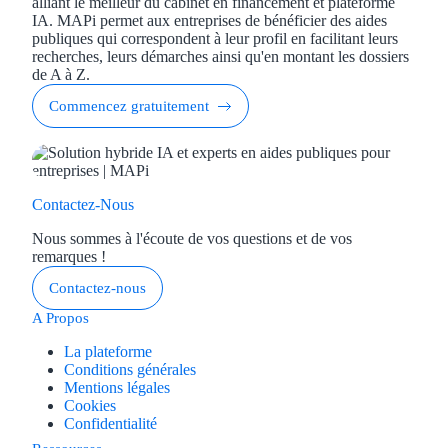
alliant le meilleur du cabinet en financement et plateforme
IA. MAPi permet aux entreprises de bénéficier des aides
publiques qui correspondent à leur profil en facilitant leurs
Ressources
recherches, leurs démarches ainsi qu'en montant les dossiers
de A à Z.
FAQ
Commencez gratuitement
Blog
Nos guides
Contactez-Nous
Nos partenaires
Nous sommes à l'écoute de vos questions et de vos
Contactez-nous
remarques !
Contactez-nous
A Propos
La plateforme
Conditions générales
Mentions légales
Cookies
Confidentialité