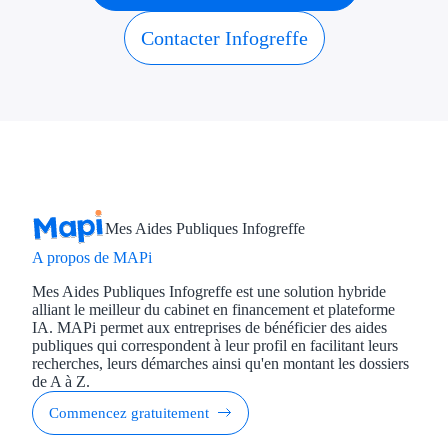
Économies d'én
Contacter Infogreffe
Aides RSE ent
Étapes de vie
Création d'ent
Cession d'entr
Mes Aides Publiques Infogreffe
Entreprise en d
A propos de MAPi
Aides Ressour
Mes Aides Publiques Infogreffe est une solution hybride
alliant le meilleur du cabinet en financement et plateforme
IA. MAPi permet aux entreprises de bénéficier des aides
Type de financements
publiques qui correspondent à leur profil en facilitant leurs
recherches, leurs démarches ainsi qu'en montant les dossiers
Aides sans rembou
de A à Z.
Commencez gratuitement
Subventions