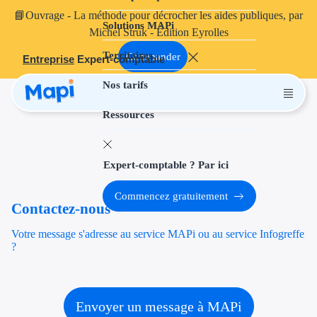
📘
Ouvrage
- La méthode pour décrocher les aides publiques, par
Solutions MAPi
Projets finançables
Michel Struk - Édition Eyrolles
Territoires
Investissement
Commander
Entreprise
Expert-comptable
Nos tarifs
Aides à l'inves
Ressources
Aides immobili
Aides financiè
Expert-comptable ? Par ici
Thématiques
Commencez gratuitement
Contactez-nous
Financement i
Votre message s'adresse au service MAPi ou au service Infogreffe
Transition éco
?
Développement
Transition nu
Envoyer un message à MAPi