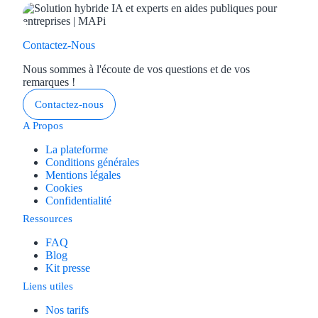
Concours entr
Réduction des 
Contactez-Nous
Accompagneme
Nous sommes à l'écoute de vos questions et de vos
remarques !
Investir dans 
Contactez-nous
A Propos
Aides Fiscales et so
La plateforme
Conditions générales
Crédits & rédu
Mentions légales
Cookies
Exonération fi
Confidentialité
Ressources
Aides Urssaf
FAQ
Blog
Prêts publics
Kit presse
Liens utiles
Prêt entrepris
Nos tarifs
Prêt d'honneu