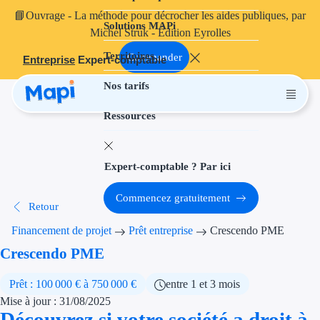
📘
Ouvrage
- La méthode pour décrocher les aides publiques, par
Solutions MAPi
Projets finançables
Michel Struk - Édition Eyrolles
Territoires
Investissement
Commander
Entreprise
Expert-comptable
Nos tarifs
Aides à l'inves
Ressources
Aides immobili
Aides financiè
Expert-comptable ? Par ici
Thématiques
Commencez gratuitement
Retour
Financement i
Financement de projet
Prêt entreprise
Crescendo PME
Transition éco
Crescendo PME
Développement
Prêt : 100 000 € à 750 000 €
entre 1 et 3 mois
Mise à jour : 31/08/2025
Transition nu
Découvrez si votre société a droit à