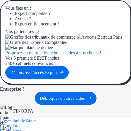
Aides Région Guad
Vous êtes un :
Expert-comptable ?
Aides Région Guya
Avocat ?
Expert en financement ?
Aides Région Mart
Nos partenaires
Aides Région Mayo
Aides Région Réun
Proposez en marque blanche les aides à vos clients !
Vos 5 premiers SIRET inclus
240+ cabinets convaincus !
Couvertures
Découvrez l’accès Expert
Aides Nationales
Entreprise ?
Aides Européennes
Débloquer d'autres aides
Nos tarifs
FINORPA
Recherche autonome
L'essentiel de l'aide
Conditions
Accompagnement
Compléments