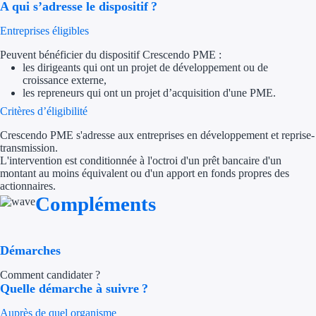
A qui s’adresse le dispositif ?
Trouvez des idées de dép
Entreprises éligibles
Quelles aides pour votre
Peuvent bénéficier du dispositif Crescendo PME :
les dirigeants qui ont un projet de développement ou de
croissance externe,
Ouvrage
les repreneurs qui ont un projet d’acquisition d'une PME.
Critères d’éligibilité
Territoires
Crescendo PME s'adresse aux entreprises en développement et reprise-
Régions de A à H
transmission.
L'intervention est conditionnée à l'octroi d'un prêt bancaire d'un
montant au moins équivalent ou d'un apport en fonds propres des
Aides Région Auve
actionnaires.
Compléments
Aides Région Bou
Aides Région Bret
Démarches
Aides Région Centr
Comment candidater ?
Quelle démarche à suivre ?
Aides Région Cors
Auprès de quel organisme