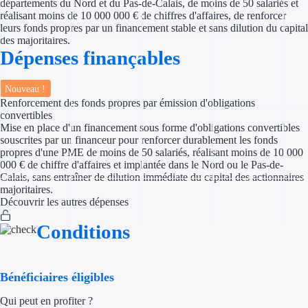
départements du Nord et du Pas-de-Calais, de moins de 50 salariés et
réalisant moins de 10 000 000 € de chiffres d'affaires, de renforcer
leurs fonds propres par un financement stable et sans dilution du capital
Appel à projet
des majoritaires.
Dépenses finançables
Avance rembo
Garantie banca
Nouveau !
Renforcement des fonds propres par émission d'obligations
convertibles
Par financeur
Mise en place d'un financement sous forme d'obligations convertibles
souscrites par un financeur pour renforcer durablement les fonds
Aides par organism
propres d'une PME de moins de 50 salariés, réalisant moins de 10 000
000 € de chiffre d'affaires et implantée dans le Nord ou le Pas-de-
Calais, sans entraîner de dilution immédiate du capital des actionnaires
Aides Bpifran
majoritaires.
Découvrir les autres dépenses
Aides ADEM
Conditions
Tous les finan
Solutions MAPi
Bénéficiaires éligibles
Qui peut en profiter ?
Simulateur d'éligibilité