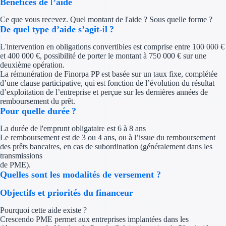
Bénéfices de l’aide
Concours entr
Ce que vous recevez. Quel montant de l'aide ? Sous quelle forme ?
Réduction des 
De quel type d’aide s’agit-il ?
L'intervention en obligations convertibles est comprise entre 100 000 €
Accompagneme
et 400 000 €, possibilité de porter le montant à 750 000 € sur une
deuxième opération.
Investir dans 
La rémunération de Finorpa PP est basée sur un taux fixe, complétée
d’une clause participative, qui est fonction de l’évolution du résultat
d’exploitation de l’entreprise et perçue sur les dernières années de
Aides Fiscales et so
remboursement du prêt.
Pour quelle durée ?
Crédits & rédu
La durée de l'emprunt obligataire est 6 à 8 ans
Exonération fi
Le remboursement est de 3 ou 4 ans, ou à l’issue du remboursement
des prêts bancaires, en cas de subordination (généralement dans les
transmissions
Aides Urssaf
de PME).
Quelles sont les modalités de versement ?
Prêts publics
Objectifs et priorités du financeur
Prêt entrepris
Pourquoi cette aide existe ?
Crescendo PME permet aux entreprises implantées dans les
Prêt d'honneu