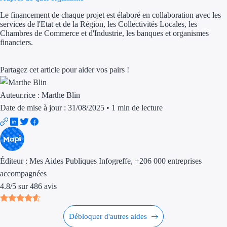
Aides Région Gran
Le financement de chaque projet est élaboré en collaboration avec les
services de l'Etat et de la Région, les Collectivités Locales, les
Aides Région Haut
Chambres de Commerce et d'Industrie, les banques et organismes
financiers.
Régions de I à P
Partagez cet article pour aider vos pairs !
Aides Région Île-d
Auteur.rice :
Marthe Blin
Aides Région Nor
Date de mise à jour : 31/08/2025
•
1 min de lecture
Aides Région Nouve
Aides Région Occit
Aides Région PAC
Éditeur :
Mes Aides Publiques Infogreffe
, +206 000 entreprises
accompagnées
Aides Région Pays 
4.8
/
5
sur
486
avis
Outre-mer
Débloquer d'autres aides