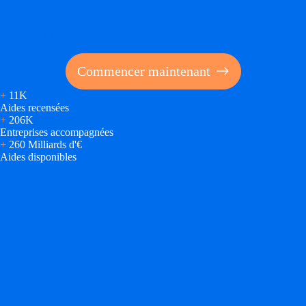
Réalisez des économies pour votre entreprise en tirant
parti des financements publics
Commencer maintenant
+
11K
Aides recensées
+
206K
Entreprises accompagnées
+
260 Milliards d'€
Aides disponibles