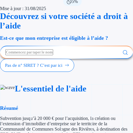
5%
Économies d'én
Mise à jour : 31/08/2025
Découvrez si votre société a droit à
Aides RSE ent
l’aide
Étapes de vie
Est-ce que mon entreprise est éligible à l’aide ?
Création d'ent
Cession d'entr
Pas de n° SIRET ? C’est par ici
Entreprise en d
Aides Ressour
L'essentiel de l'aide
Type de financements
Résumé
Aides sans rembou
Subvention jusqu’à 20 000 € pour l’acquisition, la création ou
Subventions
l’extension d’immobilier d’entreprise sur le territoire de la
Communauté de Communes Sologne des Rivières, à destination des