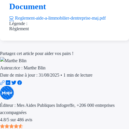
Aides Région Guad
Document
Aides Région Guya
Reglement-aide-a-limmobilier-dentreprise-maj.pdf
Légende :
Aides Région Mart
Règlement
Aides Région Mayo
Aides Région Réun
Partagez cet article pour aider vos pairs !
Couvertures
Auteur.rice :
Marthe Blin
Date de mise à jour : 31/08/2025
•
1 min de lecture
Aides Nationales
Aides Européennes
Nos tarifs
Éditeur :
Mes Aides Publiques Infogreffe
, +206 000 entreprises
accompagnées
Recherche autonome
4.8
/
5
sur
486
avis
Accompagnement