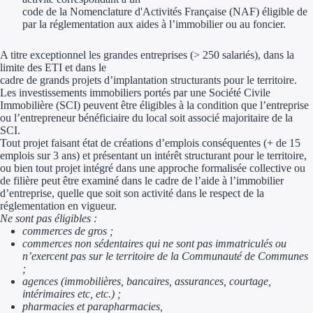
code de la Nomenclature d'Activités Française (NAF) éligible de
Trouvez des idées de dép
par la réglementation aux aides à l’immobilier ou au foncier.
Quelles aides pour votre
A titre exceptionnel les grandes entreprises (> 250 salariés), dans la
limite des ETI et dans le
cadre de grands projets d’implantation structurants pour le territoire.
Ouvrage
Les investissements immobiliers portés par une Société Civile
Immobilière (SCI) peuvent être éligibles à la condition que l’entreprise
Territoires
ou l’entrepreneur bénéficiaire du local soit associé majoritaire de la
SCI.
Tout projet faisant état de créations d’emplois conséquentes (+ de 15
Régions de A à H
emplois sur 3 ans) et présentant un intérêt structurant pour le territoire,
ou bien tout projet intégré dans une approche formalisée collective ou
Aides Région Auve
de filière peut être examiné dans le cadre de l’aide à l’immobilier
d’entreprise, quelle que soit son activité dans le respect de la
Aides Région Bou
réglementation en vigueur.
Ne sont pas éligibles :
commerces de gros ;
Aides Région Bret
commerces non sédentaires qui ne sont pas immatriculés ou
n’exercent pas sur le territoire de la Communauté de Communes
Aides Région Centr
;
agences (immobilières, bancaires, assurances, courtage,
Aides Région Cors
intérimaires etc, etc.) ;
pharmacies et parapharmacies,