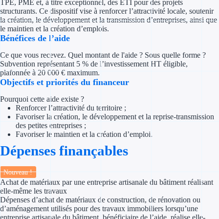
TPE, PME et, à titre exceptionnel, des ETI pour des projets
Concours entr
structurants. Ce dispositif vise à renforcer l’attractivité locale, soutenir
la création, le développement et la transmission d’entreprises, ainsi que
Réduction des 
le maintien et la création d’emplois.
Bénéfices de l’aide
Accompagneme
Ce que vous recevez. Quel montant de l'aide ? Sous quelle forme ?
Subvention représentant 5 % de l’investissement HT éligible,
Investir dans 
plafonnée à 20 000 € maximum.
Objectifs et priorités du financeur
Aides Fiscales et so
Pourquoi cette aide existe ?
Renforcer l’attractivité du territoire ;
Crédits & rédu
Favoriser la création, le développement et la reprise-transmission
des petites entreprises ;
Exonération fi
Favoriser le maintien et la création d’emploi.
Dépenses finançables
Aides Urssaf
Nouveau !
Prêts publics
Achat de matériaux par une entreprise artisanale du bâtiment réalisant
elle-même les travaux
Prêt entrepris
Dépenses d’achat de matériaux de construction, de rénovation ou
d’aménagement utilisés pour des travaux immobiliers lorsqu’une
entreprise artisanale du bâtiment, bénéficiaire de l’aide, réalise elle-
Prêt d'honneu