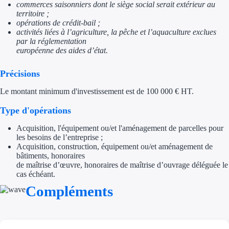
commerces saisonniers dont le siège social serait extérieur au
Aides Région Gran
territoire ;
opérations de crédit-bail ;
Aides Région Haut
activités liées à l’agriculture, la pêche et l’aquaculture exclues
par la réglementation
européenne des aides d’état.
Régions de I à P
Précisions
Aides Région Île-d
Le montant minimum d'investissement est de 100 000 € HT.
Aides Région Nor
Type d'opérations
Aides Région Nouve
Acquisition, l'équipement ou/et l'aménagement de parcelles pour
les besoins de l’entreprise ;
Aides Région Occit
Acquisition, construction, équipement ou/et aménagement de
bâtiments, honoraires
Aides Région PAC
de maîtrise d’œuvre, honoraires de maîtrise d’ouvrage déléguée le
cas échéant.
Aides Région Pays 
Compléments
Outre-mer