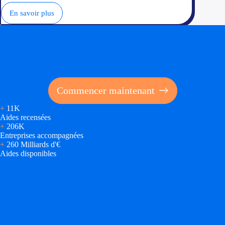
En savoir plus
Soyez accompagné
Réalisez des économies pour votre entreprise en tirant
parti des financements publics
Commencer maintenant
+
11K
Aides recensées
+
206K
Entreprises accompagnées
+
260 Milliards d'€
Aides disponibles