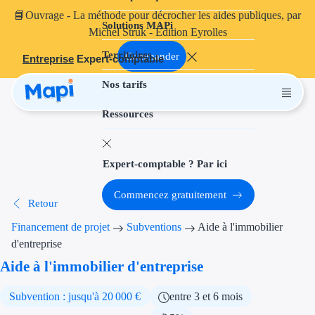
📘
Ouvrage
- La méthode pour décrocher les aides publiques, par
Solutions MAPi
Projets finançables
Michel Struk - Édition Eyrolles
Territoires
Investissement
Commander
Entreprise
Expert-comptable
Nos tarifs
Aides à l'inves
Ressources
Aides immobili
Aides financiè
Expert-comptable ? Par ici
Thématiques
Commencez gratuitement
Retour
Financement i
Financement de projet
Subventions
Aide à l'immobilier
Transition éco
d'entreprise
Aide à l'immobilier d'entreprise
Développement
Subvention : jusqu'à 20 000 €
entre 3 et 6 mois
Transition nu