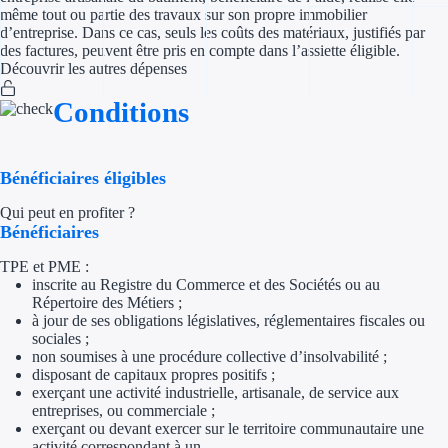
même tout ou partie des travaux sur son propre immobilier
d’entreprise. Dans ce cas, seuls les coûts des matériaux, justifiés par
Appel à projet
des factures, peuvent être pris en compte dans l’assiette éligible.
Découvrir les autres dépenses
Avance rembo
Conditions
Garantie banca
Par financeur
Bénéficiaires éligibles
Qui peut en profiter ?
Aides par organism
Bénéficiaires
Aides Bpifran
TPE et PME :
inscrite au Registre du Commerce et des Sociétés ou au
Répertoire des Métiers ;
Aides ADEM
à jour de ses obligations législatives, réglementaires fiscales ou
sociales ;
Tous les finan
non soumises à une procédure collective d’insolvabilité ;
disposant de capitaux propres positifs ;
exerçant une activité industrielle, artisanale, de service aux
Solutions MAPi
entreprises, ou commerciale ;
exerçant ou devant exercer sur le territoire communautaire une
Simulateur d'éligibilité
activité correspondant à un