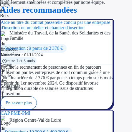
régulièrement améliorées et complétées par notre équipe.
Aides recommandées
Ressources
Aide au titre du contrat passerelle conclu par une entreprise
FAQ
d'insertion ou un atelier et chantier d'insertion
Ministère du Travail, de la Santé, des Solidarités et des
Famille
Blog
Subvention : à partir de 2 376 €
Nos guides
Lancement :
01/11/2024
entre 1 et 3 mois
Nos partenaires
Facilite le recrutement de personnes en fin de parcours
d’insertion par les entreprises de droit commun grâce à une
Contactez-nous
aide financière de 2 376 € par poste à temps plein sur 6 mois
à partir du 1er novembre 2024. Ce dispositif favorise
l’intégration durable de salariés issus de structures
d’insertion.
En savoir plus
CAP PME-PMI
Région Centre-Val de Loire
Subvention : 10 000 € à 400 000 €