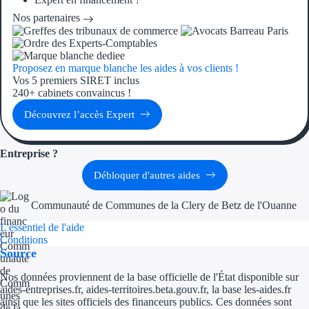
Aides Région Guad
Nos partenaires
Aides Région Guya
Aides Région Mart
Proposez en marque blanche les aides à vos clients !
Vos 5 premiers SIRET inclus
Aides Région Mayo
240+ cabinets convaincus !
Découvrez l’accès Expert
Aides Région Réun
Entreprise ?
Couvertures
Débloquer d'autres aides
Aides Nationales
Communauté de Communes de la Clery de Betz de l'Ouanne
Aides Européennes
L'essentiel de l'aide
Conditions
Nos tarifs
Source
Recherche autonome
Nos données proviennent de la base officielle de l'État disponible sur
aides-entreprises.fr, aides-territoires.beta.gouv.fr, la base les-aides.fr
ainsi que les sites officiels des financeurs publics. Ces données sont
Accompagnement