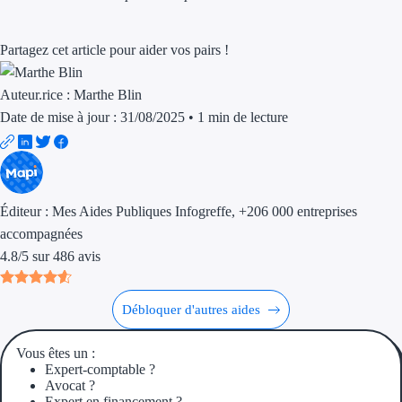
Aides Région Gran
Partagez cet article pour aider vos pairs !
Aides Région Haut
Auteur.rice :
Marthe Blin
Régions de I à P
Date de mise à jour : 31/08/2025
•
1 min de lecture
Aides Région Île-d
Aides Région Nor
Aides Région Nouve
Éditeur :
Mes Aides Publiques Infogreffe
, +206 000 entreprises
accompagnées
Aides Région Occit
4.8
/
5
sur
486
avis
Aides Région PAC
Débloquer d'autres aides
Aides Région Pays 
Vous êtes un :
Outre-mer
Expert-comptable ?
Avocat ?
Expert en financement ?