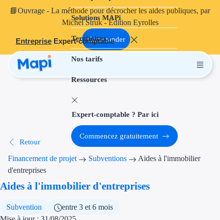
📘
Ouvrage
- La méthode pour décrocher les aides publiques, par
Solutions MAPi
Projets finançables
Michel Struk - Édition Eyrolles
Territoires
Investissement
Commander
Entreprise
Expert-comptable
Nos tarifs
Aides à l'inves
Ressources
Aides immobili
Aides financiè
Expert-comptable ? Par ici
Thématiques
Commencez gratuitement
Retour
Financement i
Financement de projet
Subventions
Aides à l'immobilier
Transition éco
d'entreprises
Aides à l'immobilier d'entreprises
Développement
Subvention
entre 3 et 6 mois
Transition nu
Mise à jour : 31/08/2025