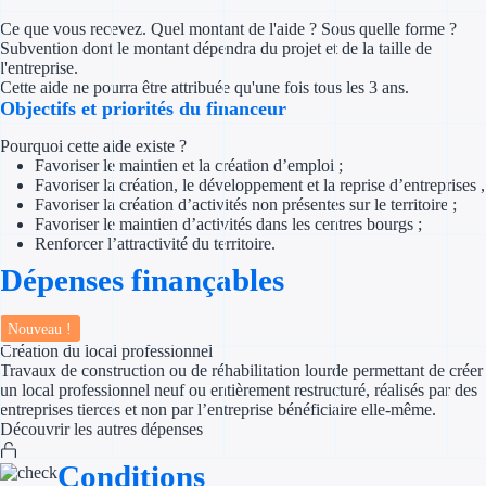
Concours entr
Ce que vous recevez. Quel montant de l'aide ? Sous quelle forme ?
Subvention dont le montant dépendra du projet et de la taille de
Réduction des 
l'entreprise.
Cette aide ne pourra être attribuée qu'une fois tous les 3 ans.
Accompagneme
Objectifs et priorités du financeur
Pourquoi cette aide existe ?
Investir dans 
Favoriser le maintien et la création d’emploi ;
Favoriser la création, le développement et la reprise d’entreprises ,
Aides Fiscales et so
Favoriser la création d’activités non présentes sur le territoire ;
Favoriser le maintien d’activités dans les centres bourgs ;
Renforcer l’attractivité du territoire.
Crédits & rédu
Dépenses finançables
Exonération fi
Nouveau !
Aides Urssaf
Création du local professionnel
Travaux de construction ou de réhabilitation lourde permettant de créer
un local professionnel neuf ou entièrement restructuré, réalisés par des
Prêts publics
entreprises tierces et non par l’entreprise bénéficiaire elle-même.
Découvrir les autres dépenses
Prêt entrepris
Conditions
Prêt d'honneu