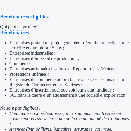
Appel à projet
Bénéficiaires éligibles
Avance rembo
Qui peut en profiter ?
Bénéficiaires
Garantie banca
Entreprises portant un projet générateur d’emploi immédiat sur le
territoire et durable sur 5 ans ;
Par financeur
Entreprises industrielles ;
Entreprises d’artisanat de production ;
Commerces ;
Aides par organism
Entreprises artisanales inscrites au Répertoire des Métiers ;
Professions libérales ;
Aides Bpifran
Entreprises de commerce ou prestataires de services inscrits au
Registre du Commerce et des Sociétés ;
Aides ADEM
Entreprises d’insertion quel que soit leur statut juridique ;
SCI dans le cadre d’un adossement à une société d’exploitation.
Tous les finan
Ne sont pas éligibles :
Commerces non sédentaires qui ne sont pas immatriculés ou
Solutions MAPi
n’exercent pas sur le territoire de la Communauté de Communes
;
Simulateur d'éligibilité
Agences (immobilières, bancaires, assurance, courtage,