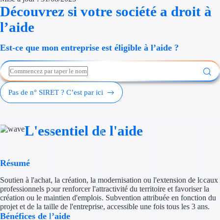
Découvrez si votre société a droit à
Économies d'én
l’aide
Aides RSE ent
Est-ce que mon entreprise est éligible à l’aide ?
Étapes de vie
Création d'ent
Pas de n° SIRET ? C’est par ici
Cession d'entr
Entreprise en d
L'essentiel de l'aide
Aides Ressour
Type de financements
Résumé
Soutien à l'achat, la création, la modernisation ou l'extension de locaux
Aides sans rembou
professionnels pour renforcer l'attractivité du territoire et favoriser la
création ou le maintien d'emplois. Subvention attribuée en fonction du
Subventions
projet et de la taille de l'entreprise, accessible une fois tous les 3 ans.
Bénéfices de l’aide