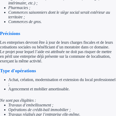
intérimaire, etc.) ;
Pharmacies ;
Trouvez des idées de dép
Commerces saisonniers dont le siège social serait extérieur au
territoire ;
Quelles aides pour votre
Commerces de gros.
Ouvrage
Précisions
Les entreprises devront être à jour de leurs charges fiscales et de leurs
Territoires
cotisations sociales ou bénéficiant d’un moratoire dans ce domaine.
Le projet pour lequel l’aide est attribuée ne doit pas risquer de mettre
Régions de A à H
en péril une entreprise déjà présente sur la commune de localisation,
exerçant la même activité.
Aides Région Auve
Type d'opérations
Aides Région Bou
Achat, création, modernisation et extension du local professionnel
;
Aides Région Bret
Agencement et mobilier amortissable.
Aides Région Centr
Ne sont pas éligibles :
Travaux d’embellissement ;
Aides Région Cors
Opérations de crédit-bail immobilier ;
Travaux réalisés par l’entreprise elle-même.