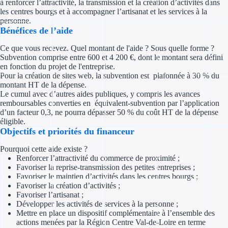
à renforcer l’attractivité, la transmission et la création d’activités dans
Concours entr
les centres bourgs et à accompagner l’artisanat et les services à la
personne.
Réduction des 
Bénéfices de l’aide
Accompagneme
Ce que vous recevez. Quel montant de l'aide ? Sous quelle forme ?
Subvention comprise entre 600 et 4 200 €, dont le montant sera défini
en fonction du projet de l'entreprise.
Investir dans 
Pour la création de sites web, la subvention est plafonnée à 30 % du
montant HT de la dépense.
Le cumul avec d’autres aides publiques, y compris les avances
Aides Fiscales et so
remboursables converties en équivalent-subvention par l’application
d’un facteur 0,3, ne pourra dépasser 50 % du coût HT de la dépense
Crédits & rédu
éligible.
Objectifs et priorités du financeur
Exonération fi
Pourquoi cette aide existe ?
Renforcer l’attractivité du commerce de proximité ;
Aides Urssaf
Favoriser la reprise-transmission des petites entreprises ;
Favoriser le maintien d’activités dans les centres bourgs ;
Prêts publics
Favoriser la création d’activités ;
Favoriser l’artisanat ;
Développer les activités de services à la personne ;
Prêt entrepris
Mettre en place un dispositif complémentaire à l’ensemble des
actions menées par la Région Centre Val-de-Loire en terme
Prêt d'honneu