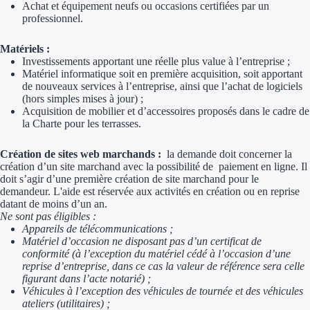
Aides Région Guad
Achat et équipement neufs ou occasions certifiées par un
professionnel.
Aides Région Guya
Matériels :
Aides Région Mart
Investissements apportant une réelle plus value à l’entreprise ;
Matériel informatique soit en première acquisition, soit apportant
de nouveaux services à l’entreprise, ainsi que l’achat de logiciels
Aides Région Mayo
(hors simples mises à jour) ;
Acquisition de mobilier et d’accessoires proposés dans le cadre de
Aides Région Réun
la Charte pour les terrasses.
Couvertures
Création de sites web marchands :
la demande doit concerner la
création d’un site marchand avec la possibilité de paiement en ligne. Il
doit s’agir d’une première création de site marchand pour le
Aides Nationales
demandeur. L'aide est réservée aux activités en création ou en reprise
datant de moins d’un an.
Aides Européennes
Ne sont pas éligibles :
Appareils de télécommunications ;
Matériel d’occasion ne disposant pas d’un certificat de
Nos tarifs
conformité (à l’exception du matériel cédé à l’occasion d’une
reprise d’entreprise, dans ce cas la valeur de référence sera celle
Recherche autonome
figurant dans l’acte notarié) ;
Véhicules à l’exception des véhicules de tournée et des véhicules
ateliers (utilitaires) ;
Accompagnement