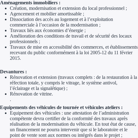
Aménagements immobiliers :
Aides Région Gran
Création, modernisation et extension du local professionnel ;
Agencement et mobilier amortissable ;
Aides Région Haut
Dissociation des accès au logement et à l’exploitation
commerciale à l’occasion de la modernisation ;
Travaux liés aux économies d’énergie ;
Régions de I à P
Amélioration des conditions de travail et de sécurité des locaux
professionnels ;
Aides Région Île-d
Travaux de mise en accessibilité des commerces, et établissements
recevant du public conformément à la loi 2005-12 du 11 février
2015.
Aides Région Nor
Devantures :
Aides Région Nouve
Rénovation et extension (travaux complets : de la restauration à la
réfection totale, y compris le vitrage, le système antivol,
Aides Région Occit
l’éclairage et la signalétique) ;
Rénovation de vitrine.
Aides Région PAC
.
Equipements des véhicules de tournée et véhicules ateliers :
Aides Région Pays 
Equipement des véhicules : une attestation de l’administration
compétente devra certifier de la conformité des travaux après
réalisation de la modernisation du véhicule. En tout état de cause,
Outre-mer
un financement ne pourra intervenir que si le laboratoire et le
point de vente sont aux normes ou intégrés dans le projet ;