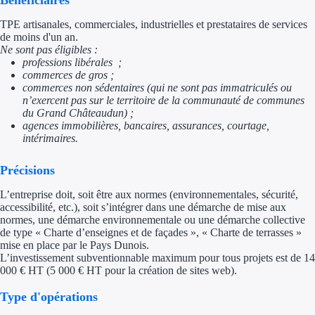
Bénéficiaires
Trouvez des idées de dép
TPE artisanales, commerciales, industrielles et prestataires de services
de moins d'un an.
Ne sont pas éligibles :
Quelles aides pour votre
professions libérales ;
commerces de gros ;
Ouvrage
commerces non sédentaires (qui ne sont pas immatriculés ou
n’exercent pas sur le territoire de la communauté de communes
du Grand Châteaudun) ;
Territoires
agences immobilières, bancaires, assurances, courtage,
intérimaires.
Régions de A à H
Précisions
Aides Région Auve
L’entreprise doit, soit être aux normes (environnementales, sécurité,
Aides Région Bou
accessibilité, etc.), soit s’intégrer dans une démarche de mise aux
normes, une démarche environnementale ou une démarche collective
de type « Charte d’enseignes et de façades », « Charte de terrasses »
Aides Région Bret
mise en place par le Pays Dunois.
L’investissement subventionnable maximum pour tous projets est de 14
Aides Région Centr
000 € HT (5 000 € HT pour la création de sites web).
Aides Région Cors
Type d'opérations