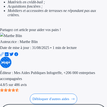
Matériels en crédit-bail ;
Acquisitions foncières ;
Ressources
Mobiliers et accessoires de terrasses ne répondant pas aux
critères.
FAQ
Partagez cet article pour aider vos pairs !
Blog
Nos guides
Auteur.rice :
Marthe Blin
Date de mise à jour : 31/08/2025
•
1 min de lecture
Nos partenaires
Contactez-nous
Éditeur :
Mes Aides Publiques Infogreffe
, +206 000 entreprises
accompagnées
4.8
/
5
sur
486
avis
Débloquer d'autres aides