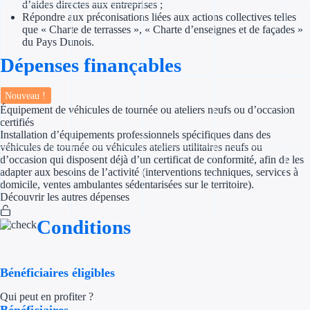
d’aides directes aux entreprises ;
Répondre aux préconisations liées aux actions collectives telles
Appel à projet
que « Charte de terrasses », « Charte d’enseignes et de façades »
du Pays Dunois.
Avance rembo
Dépenses finançables
Garantie banca
Nouveau !
Équipement de véhicules de tournée ou ateliers neufs ou d’occasion
Par financeur
certifiés
Installation d’équipements professionnels spécifiques dans des
véhicules de tournée ou véhicules ateliers utilitaires neufs ou
Aides par organism
d’occasion qui disposent déjà d’un certificat de conformité, afin de les
adapter aux besoins de l’activité (interventions techniques, services à
Aides Bpifran
domicile, ventes ambulantes sédentarisées sur le territoire).
Découvrir les autres dépenses
Aides ADEM
Conditions
Tous les finan
Bénéficiaires éligibles
Solutions MAPi
Qui peut en profiter ?
Simulateur d'éligibilité