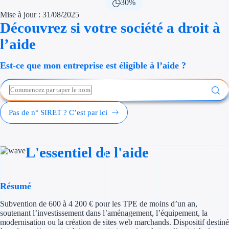
30%
Économies d'én
Mise à jour : 31/08/2025
Découvrez si votre société a droit à
Aides RSE ent
l’aide
Étapes de vie
Est-ce que mon entreprise est éligible à l’aide ?
Création d'ent
Cession d'entr
Pas de n° SIRET ? C’est par ici
Entreprise en d
Aides Ressour
L'essentiel de l'aide
Type de financements
Résumé
Aides sans rembou
Subvention de 600 à 4 200 € pour les TPE de moins d’un an,
Subventions
soutenant l’investissement dans l’aménagement, l’équipement, la
modernisation ou la création de sites web marchands. Dispositif destiné