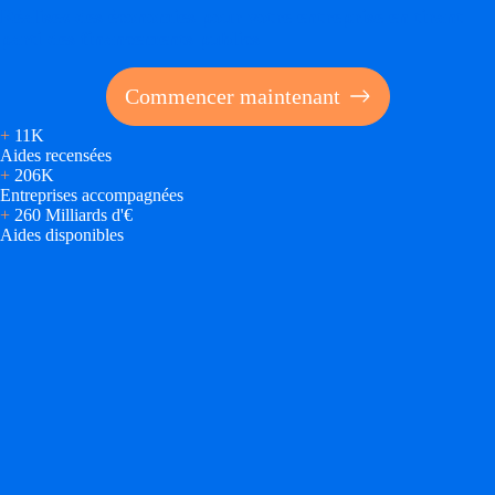
Réalisez des économies pour votre entreprise en tirant
parti des financements publics
Commencer maintenant
+
11K
Aides recensées
+
206K
Entreprises accompagnées
+
260 Milliards d'€
Aides disponibles