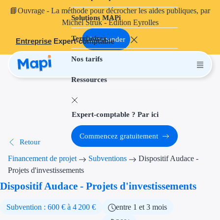
📘
Ouvrage
- La méthode pour décrocher les aides publiques, par
Solutions MAPi
Projets finançables
Michel Struk - Édition Eyrolles
Territoires
Investissement
Commander
Entreprise
Expert-comptable
Nos tarifs
Aides à l'inves
Ressources
Aides immobili
Aides financiè
Expert-comptable ? Par ici
Thématiques
Commencez gratuitement
Retour
Financement i
Financement de projet
Subventions
Dispositif Audace -
Transition éco
Projets d'investissements
Dispositif Audace - Projets d'investissements
Développement
Subvention : 600 € à 4 200 €
entre 1 et 3 mois
Transition nu