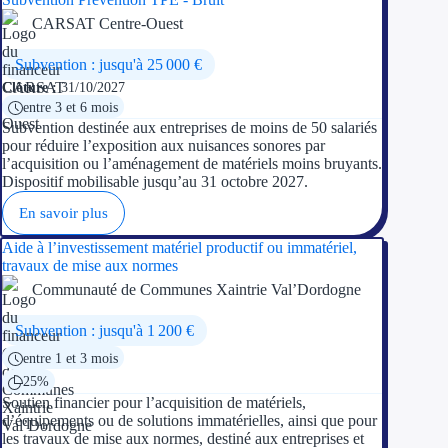
Aides Région Guad
CARSAT Centre-Ouest
Aides Région Guya
Subvention : jusqu'à 25 000 €
Aides Région Mart
Clôture :
31/10/2027
entre 3 et 6 mois
Subvention destinée aux entreprises de moins de 50 salariés
Aides Région Mayo
pour réduire l’exposition aux nuisances sonores par
l’acquisition ou l’aménagement de matériels moins bruyants.
Aides Région Réun
Dispositif mobilisable jusqu’au 31 octobre 2027.
En savoir plus
Couvertures
Aide à l’investissement matériel productif ou immatériel,
Aides Nationales
travaux de mise aux normes
Communauté de Communes Xaintrie Val’Dordogne
Aides Européennes
Subvention : jusqu'à 1 200 €
Nos tarifs
entre 1 et 3 mois
25%
Recherche autonome
Soutien financier pour l’acquisition de matériels,
d’équipements ou de solutions immatérielles, ainsi que pour
les travaux de mise aux normes, destiné aux entreprises et
Accompagnement