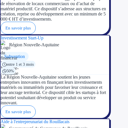
Concours entr
de rénovation de locaux commerciaux ou d’achat de
matériel productif. Ce dispositif s’adresse aux structures en
création, reprise ou développement avec un minimum de 5
Réduction des 
000 € HT d’investissements.
Accompagneme
En savoir plus
Investissement Start-Up
Investir dans 
Région Nouvelle-Aquitaine
Aides Fiscales et so
Subvention
entre 1 et 3 mois
Crédits & rédu
50%
La Région Nouvelle-Aquitaine soutient les jeunes
Exonération fi
entreprises innovantes en finançant leurs investissements
matériels ou immatériels pour favoriser leur croissance et
Aides Urssaf
leur ancrage territorial. Ce dispositif cible les startups à fort
potentiel souhaitant développer un produit ou service
innovant.
Prêts publics
En savoir plus
Prêt entrepris
Aide à l'entrepreunariat du Rouillacais
Prêt d'honneu