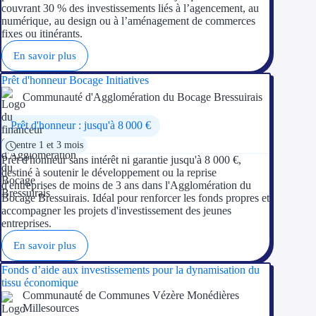
couvrant 30 % des investissements liés à l’agencement, au
numérique, au design ou à l’aménagement de commerces
Trouvez des idées de dép
fixes ou itinérants.
Quelles aides pour votre
En savoir plus
Prêt d'honneur Bocage Initiatives
Ouvrage
Communauté d'Agglomération du Bocage Bressuirais
Territoires
Prêt d'honneur : jusqu'à 8 000 €
entre 1 et 3 mois
Régions de A à H
Prêt d'honneur sans intérêt ni garantie jusqu'à 8 000 €,
destiné à soutenir le développement ou la reprise
Aides Région Auve
d'entreprises de moins de 3 ans dans l'Agglomération du
Bocage Bressuirais. Idéal pour renforcer les fonds propres et
Aides Région Bou
accompagner les projets d'investissement des jeunes
entreprises.
Aides Région Bret
En savoir plus
Aides Région Centr
Fonds d’aide aux investissements pour la dynamisation du
tissu économique
Communauté de Communes Vézère Monédières
Aides Région Cors
Millesources