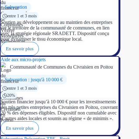
Aides Région Gran
Subvention
entre 1 et 3 mois
Aides Région Haut
Soutien au développement ou au maintien des entreprises
sur le territoire de la communauté de communes, en lien
Régions de I à P
avec la stratégie régionale SRADETT. Dispositif conçu
pour dynamiser le tissu économique local.
Aides Région Île-d
En savoir plus
Aides Région Nor
Aide aux micro-projets
Communauté de Communes du Civraisien en Poitou
Aides Région Nouve
Subvention : jusqu'à 10 000 €
Aides Région Occit
entre 1 et 3 mois
20%
Aides Région PAC
Soutien financier jusqu’à 10 000 € pour les investissements
des très petites entreprises du Civraisien en Poitou, couvrant
Aides Région Pays 
20 % des dépenses éligibles. Dispositif non cumulable avec
d’autres aides locales et soumis au régime « de minimis ».
Outre-mer
En savoir plus
Subvention Prévention TPE - Bruit