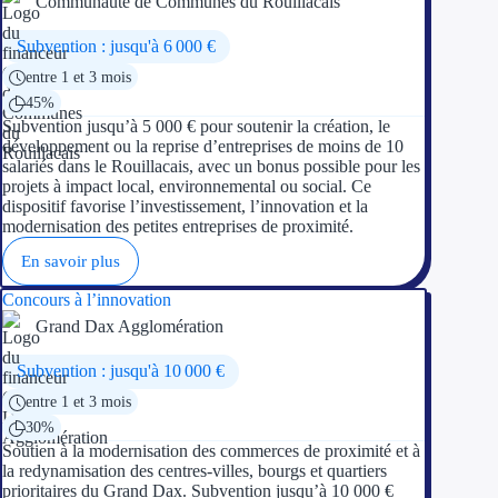
Communauté de Communes du Rouillacais
Subvention : jusqu'à 6 000 €
Appel à projet
entre 1 et 3 mois
Avance rembo
45%
Subvention jusqu’à 5 000 € pour soutenir la création, le
Garantie banca
développement ou la reprise d’entreprises de moins de 10
salariés dans le Rouillacais, avec un bonus possible pour les
projets à impact local, environnemental ou social. Ce
Par financeur
dispositif favorise l’investissement, l’innovation et la
modernisation des petites entreprises de proximité.
Aides par organism
En savoir plus
Aides Bpifran
Concours à l’innovation
Grand Dax Agglomération
Aides ADEM
Subvention : jusqu'à 10 000 €
Tous les finan
entre 1 et 3 mois
30%
Solutions MAPi
Soutien à la modernisation des commerces de proximité et à
la redynamisation des centres-villes, bourgs et quartiers
Simulateur d'éligibilité
prioritaires du Grand Dax. Subvention jusqu’à 10 000 €