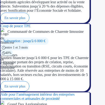
exploitants agricoles développant leur activité ou la vente
directe. Subvention jusqu’à 20 % des dépenses éligibles,
avec bonification pour l’Économie Sociale et Solidaire.
Ressources
En savoir plus
FAQ
Coup de pouce TPE
Blog
Communauté de Communes de Charente limousine
Nos guides
Subvention : jusqu'à 6 000 €
entre 1 et 3 mois
Nos partenaires
40%
Soutien financier jusqu’à 6 000 € pour les TPE de Charente
Contactez-nous
Limousine portant des projets de création, reprise,
modernisation ou transition (RSE, circuits courts, économie
circulaire). Aide réservée aux entreprises de moins de 10
salariés, hors secteurs exclus, pour des investissements de 5
000 à 15 000 €.
En savoir plus
Aide pour l’aménagement intérieur des entreprises
commerciales et artisanales de proximité
Grand Dax Agglomération