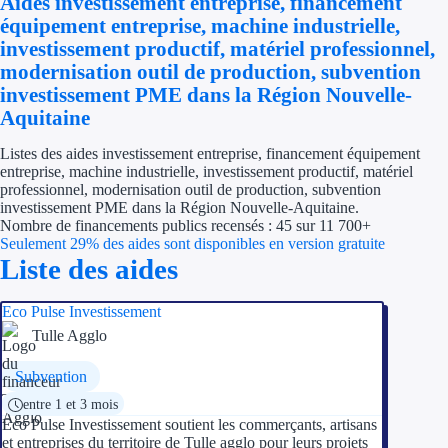
Aides investissement entreprise, financement
Économies d'én
équipement entreprise, machine industrielle,
investissement productif, matériel professionnel,
Aides RSE ent
modernisation outil de production, subvention
investissement PME dans la Région Nouvelle-
Étapes de vie
Aquitaine
Création d'ent
Listes des aides investissement entreprise, financement équipement
entreprise, machine industrielle, investissement productif, matériel
professionnel, modernisation outil de production, subvention
Cession d'entr
investissement PME dans la Région Nouvelle-Aquitaine.
Nombre de financements publics recensés : 45 sur 11 700+
Entreprise en d
Seulement 29% des aides sont disponibles en version gratuite
Liste des aides
Aides Ressour
Eco Pulse Investissement
Type de financements
Tulle Agglo
Aides sans rembou
Subvention
entre 1 et 3 mois
Subventions
Eco Pulse Investissement soutient les commerçants, artisans
et entreprises du territoire de Tulle agglo pour leurs projets