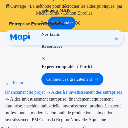
📘
Ouvrage
- La méthode pour décrocher les aides publiques, par
Solutions MAPi
Projets finançables
Michel Struk - Édition Eyrolles
Territoires
Investissement
Commander
Entreprise
Expert-comptable
Nos tarifs
Aides à l'inves
Ressources
Aides immobili
Aides financiè
Expert-comptable ? Par ici
Thématiques
Commencez gratuitement
Retour
Financement i
Financement de projet
Aides à l’investissement des entreprises
Transition éco
Aides investissement entreprise, financement équipement
entreprise, machine industrielle, investissement productif, matériel
Développement
professionnel, modernisation outil de production, subvention
investissement PME dans la Région Nouvelle-Aquitaine
Transition nu