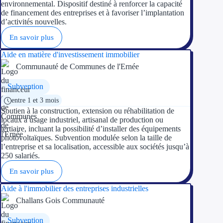
Aides Région Guad
environnemental. Dispositif destiné à renforcer la capacité
de financement des entreprises et à favoriser l’implantation
d’activités nouvelles.
Aides Région Guya
En savoir plus
Aides Région Mart
Aide en matière d'investissement immobilier
Aides Région Mayo
Communauté de Communes de l'Ernée
Aides Région Réun
Subvention
entre 1 et 3 mois
Soutien à la construction, extension ou réhabilitation de
Couvertures
locaux à usage industriel, artisanal de production ou
tertiaire, incluant la possibilité d’installer des équipements
Aides Nationales
photovoltaïques. Subvention modulée selon la taille de
l’entreprise et sa localisation, accessible aux sociétés jusqu’à
Aides Européennes
250 salariés.
En savoir plus
Nos tarifs
Aide à l'immobilier des entreprises industrielles
Recherche autonome
Challans Gois Communauté
Accompagnement
Subvention