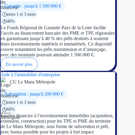
Aides Région Gran
Garantie : jusqu'à 1 500 000 €
entre 1 et 3 mois
Aides Région Haut
40%
Le Fonds Régional de Garantie Pays de la Loire facilite
Régions de I à P
l’accès au financement bancaire des PME et TPE régionales
en garantissant jusqu’à 40 % des prêts destinés à soutenir
leurs investissements matériels et immatériels. Ce dispositif
Aides Région Île-d
couvre notamment les prêts transmission et d’amorçage,
avec des montants pouvant atteindre 1 500 000 €.
Aides Région Nor
En savoir plus
Aides Région Nouve
Aide à l'immobilier d'entreprise
CU Le Mans Métropole
Aides Région Occit
Subvention : jusqu'à 200 000 €
Aides Région PAC
entre 1 et 3 mois
Aides Région Pays 
60%
Soutien financier à l’investissement immobilier (acquisition,
extension, construction) pour les TPE et PME du territoire
Outre-mer
de Le Mans Métropole, sous forme de subvention et prêt,
avec bonus possible pour les projets à fort impact