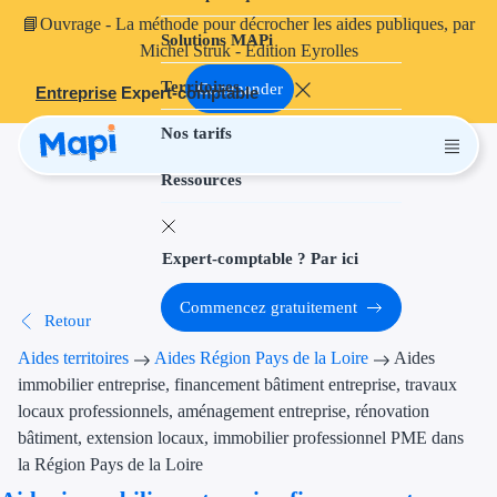
📘
Ouvrage
- La méthode pour décrocher les aides publiques, par
Solutions MAPi
Projets finançables
Michel Struk - Édition Eyrolles
Territoires
Investissement
Commander
Entreprise
Expert-comptable
Nos tarifs
Aides à l'inves
Ressources
Aides immobili
Aides financiè
Expert-comptable ? Par ici
Thématiques
Commencez gratuitement
Retour
Financement i
Aides territoires
Aides Région Pays de la Loire
Aides
Transition éco
immobilier entreprise, financement bâtiment entreprise, travaux
locaux professionnels, aménagement entreprise, rénovation
Développement
bâtiment, extension locaux, immobilier professionnel PME dans
la Région Pays de la Loire
Transition nu