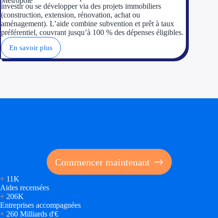
investir ou se développer via des projets immobiliers
(construction, extension, rénovation, achat ou
aménagement). L’aide combine subvention et prêt à taux
préférentiel, couvrant jusqu’à 100 % des dépenses éligibles.
En savoir plus
Soyez accompagné
Réalisez des économies pour votre entreprise en tirant
parti des financements publics
Commencer maintenant
+
11K
Aides recensées
+
206K
Entreprises accompagnées
+
260 Milliards d'€