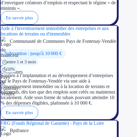
d’envergure créateurs d’emplois et respectant le régime « de
minimis ».
Trouvez des idées de dép
En savoir plus
Quelles aides pour votre
Aide à l'investissement immobilier des entreprises et aux
locations de terrains ou d'immeubles
Ouvrage
Communauté de Communes Pays de Fontenay-Vendée
Territoires
Subvention : jusqu'à 10 000 €
entre 1 et 3 mois
Régions de A à H
10%
Soutien à l’implantation et au développement d’entreprises
Aides Région Auve
sur le Pays de Fontenay-Vendée via une aide à
l’investissement immobilier ou à la location de terrains et
Aides Région Bou
bâtiments, dès lors que des emplois sont créés ou maintenus
localement. Aide sous forme de rabais pouvant atteindre 10
Aides Région Bret
% des dépenses éligibles, plafonnée à 10 000 €.
En savoir plus
Aides Région Centr
FRG (Fonds Régional de Garantie) - Pays de la Loire
Aides Région Cors
Bpifrance