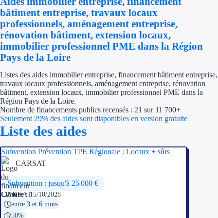
Aides immobilier entreprise, financement
Économies d'én
bâtiment entreprise, travaux locaux
professionnels, aménagement entreprise,
Aides RSE ent
rénovation bâtiment, extension locaux,
immobilier professionnel PME dans la Région
Étapes de vie
Pays de la Loire
Création d'ent
Listes des aides immobilier entreprise, financement bâtiment entreprise,
travaux locaux professionnels, aménagement entreprise, rénovation
bâtiment, extension locaux, immobilier professionnel PME dans la
Cession d'entr
Région Pays de la Loire.
Nombre de financements publics recensés : 21 sur 11 700+
Entreprise en d
Seulement 29% des aides sont disponibles en version gratuite
Liste des aides
Aides Ressour
Subvention Prévention TPE Régionale : Locaux + sûrs
Type de financements
CARSAT
Aides sans rembou
Subvention : jusqu'à 25 000 €
Clôture :
15/10/2028
Subventions
entre 3 et 6 mois
50%