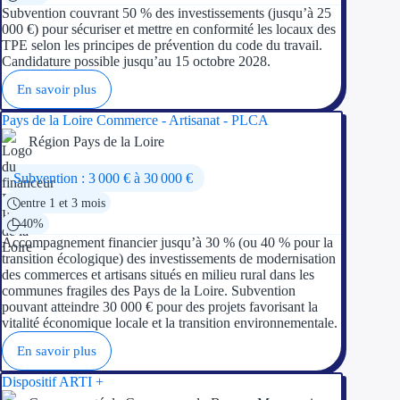
Concours entr
Subvention couvrant 50 % des investissements (jusqu’à 25
000 €) pour sécuriser et mettre en conformité les locaux des
TPE selon les principes de prévention du code du travail.
Réduction des 
Candidature possible jusqu’au 15 octobre 2028.
Accompagneme
En savoir plus
Pays de la Loire Commerce - Artisanat - PLCA
Investir dans 
Région Pays de la Loire
Aides Fiscales et so
Subvention : 3 000 € à 30 000 €
entre 1 et 3 mois
Crédits & rédu
40%
Exonération fi
Accompagnement financier jusqu’à 30 % (ou 40 % pour la
transition écologique) des investissements de modernisation
des commerces et artisans situés en milieu rural dans les
Aides Urssaf
communes fragiles des Pays de la Loire. Subvention
pouvant atteindre 30 000 € pour des projets favorisant la
vitalité économique locale et la transition environnementale.
Prêts publics
En savoir plus
Prêt entrepris
Dispositif ARTI +
Prêt d'honneu