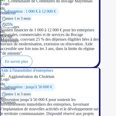
Communauté de Communes du Bocage Mayennais
Appel à projet
Subvention : 1 000 € à 12 000 €
entre 1 et 3 mois
Avance rembo
25%
Soutien financier de 1 000 à 12 000 € pour les entreprises
Garantie banca
artisanales, commerciales et de services du Bocage
Mayennais, couvrant 25 % des dépenses éligibles liées à des
travaux de modernisation, extension ou rénovation. Aide
Par financeur
accessible une fois tous les 3 ans, dans la limite du régime
"de minimis".
Aides par organism
En savoir plus
Aides Bpifran
Aide à l'immobilier d'entreprises
Agglomération du Choletais
Aides ADEM
Subvention : jusqu'à 50 000 €
Tous les finan
entre 1 et 3 mois
Subvention jusqu’à 50 000 € pour soutenir les
Solutions MAPi
investissements immobiliers des entreprises, favorisant
l’implantation de nouvelles activités et le développement sur
Simulateur d'éligibilité
le territoire communautaire. Dispositif réservé aux projets