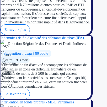
Le fonds Cerea Dette propose des interventions en fonds
propres de 5 à 70 millions d’euros pour les PME et ETI
françaises ou européennes, en capital-développement ou
Appel à projet
capital-transmission. Il s’adresse aux sociétés de capitaux
souhaitant renforcer leur structure financière avec l’appui
Avance rembo
d’un investisseur minoritaire impliqué dans la gouvernance.
En savoir plus
Garantie banca
Indemnités de fin d'activité des débitants de tabac (IFA)
Par financeur
Direction Régionale des Douanes et Droits Indirects
Aides par organism
Subvention : jusqu'à 80 000 €
entre 1 et 3 mois
Aides Bpifran
L’indemnité de fin d’activité accompagne les débitants de
tabac situés en zone en difficulté, frontalière ou en
Aides ADEM
commune de moins de 3 500 habitants, qui cessent
définitivement leur activité sans successeur. Ce dispositif,
profondément réformé en 2024, offre un soutien financier
Tous les finan
sous conditions cumulatives strictes.
En savoir plus
Solutions MAPi
Intervention en fonds propres - MBO Partenaires
Simulateur d'éligibilité