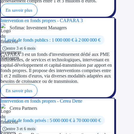
généralement compris entre 1 et 3 millions d’euros.
Concours entr
En savoir plus
Réduction des 
Intervention en fonds propres - CAPARA 3
Sofimac Investment Managers
Accompagneme
Levée de fonds publics : 1 000 000 € à 2 000 000 €
Investir dans 
entre 3 et 6 mois
CAPARA 3 est un fonds d'investissement dédié aux PME
Aides Fiscales et so
industrielles, de services et technologiques, intervenant en
capital-développement et capital-transmission par apport en
Crédits & rédu
fonds propres. Il propose des interventions comprises entre
1 et 2 millions d'euros, via diverses modalités adaptées aux
Exonération fi
besoins de croissance ou de transmission.
En savoir plus
Aides Urssaf
Intervention en fonds propres - Cerea Dette
Cerea Partners
Prêts publics
Levée de fonds privés : 5 000 000 € à 70 000 000 €
Prêt entrepris
entre 3 et 6 mois
Prêt d'honneu