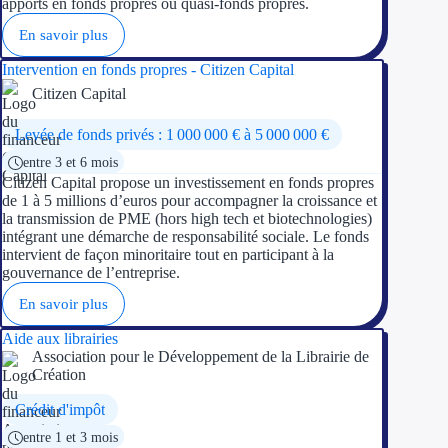
apports en fonds propres ou quasi-fonds propres.
Aides Région Gran
En savoir plus
Aides Région Haut
Intervention en fonds propres - Citizen Capital
Citizen Capital
Régions de I à P
Levée de fonds privés : 1 000 000 € à 5 000 000 €
Aides Région Île-d
entre 3 et 6 mois
Citizen Capital propose un investissement en fonds propres
Aides Région Nor
de 1 à 5 millions d’euros pour accompagner la croissance et
la transmission de PME (hors high tech et biotechnologies)
Aides Région Nouve
intégrant une démarche de responsabilité sociale. Le fonds
intervient de façon minoritaire tout en participant à la
gouvernance de l’entreprise.
Aides Région Occit
En savoir plus
Aides Région PAC
Aide aux librairies
Association pour le Développement de la Librairie de
Aides Région Pays 
Création
Crédit d'impôt
Outre-mer
entre 1 et 3 mois