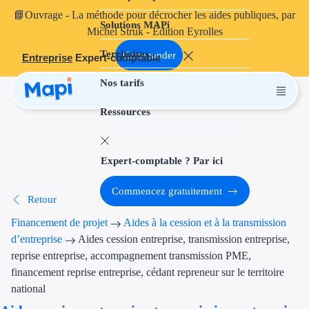
📘
Ouvrage
- La méthode pour décrocher les aides publiques, par
Solutions MAPi
Projets finançables
Michel Struk - Édition Eyrolles
Territoires
Investissement
Commander
Entreprise
Expert-comptable
Nos tarifs
Aides à l'inves
Ressources
Aides immobili
Aides financiè
Expert-comptable ? Par ici
Thématiques
Commencez gratuitement
Retour
Financement i
Financement de projet
Aides à la cession et à la transmission
Transition éco
d’entreprise
Aides cession entreprise, transmission entreprise,
reprise entreprise, accompagnement transmission PME,
Développement
financement reprise entreprise, cédant repreneur sur le territoire
national
Transition nu