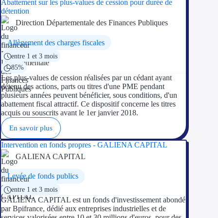
Abattement sur les plus-values de cession pour durée de
détention
Ressources
Direction Départementale des Finances Publiques
Allègement des charges fiscales
FAQ
entre 1 et 3 mois
Blog
85%
Les plus-values de cession réalisées par un cédant ayant
Nos guides
détenu des actions, parts ou titres d'une PME pendant
plusieurs années peuvent bénéficier, sous conditions, d'un
abattement fiscal attractif. Ce dispositif concerne les titres
Nos partenaires
acquis ou souscrits avant le 1er janvier 2018.
Contactez-nous
En savoir plus
Intervention en fonds propres - GALIENA CAPITAL
GALIENA CAPITAL
Levée de fonds publics
entre 1 et 3 mois
GALIENA CAPITAL est un fonds d'investissement abondé
par Bpifrance, dédié aux entreprises industrielles et de
services valorisées entre 10 et 30 millions d'euros, pour des