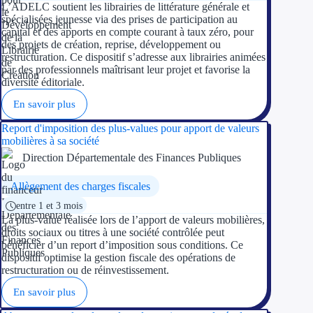
Aides Région Guad
L’ADELC soutient les librairies de littérature générale et
spécialisées jeunesse via des prises de participation au
capital et des apports en compte courant à taux zéro, pour
Aides Région Guya
des projets de création, reprise, développement ou
restructuration. Ce dispositif s’adresse aux librairies animées
Aides Région Mart
par des professionnels maîtrisant leur projet et favorise la
diversité éditoriale.
Aides Région Mayo
En savoir plus
Aides Région Réun
Report d'imposition des plus-values pour apport de valeurs
mobilières à sa société
Couvertures
Direction Départementale des Finances Publiques
Aides Nationales
Allègement des charges fiscales
entre 1 et 3 mois
Aides Européennes
La plus-value réalisée lors de l’apport de valeurs mobilières,
droits sociaux ou titres à une société contrôlée peut
bénéficier d’un report d’imposition sous conditions. Ce
Nos tarifs
dispositif optimise la gestion fiscale des opérations de
restructuration ou de réinvestissement.
Recherche autonome
En savoir plus
Accompagnement