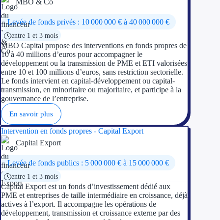
MBO & Co
Trouvez des idées de dép
Levée de fonds privés : 10 000 000 € à 40 000 000 €
entre 1 et 3 mois
Quelles aides pour votre
MBO Capital propose des interventions en fonds propres de
10 à 40 millions d’euros pour accompagner le
Ouvrage
développement ou la transmission de PME et ETI valorisées
entre 10 et 100 millions d’euros, sans restriction sectorielle.
Le fonds intervient en capital-développement ou capital-
Territoires
transmission, en minoritaire ou majoritaire, et participe à la
gouvernance de l’entreprise.
Régions de A à H
En savoir plus
Aides Région Auve
Intervention en fonds propres - Capital Export
Capital Export
Aides Région Bou
Levée de fonds publics : 5 000 000 € à 15 000 000 €
Aides Région Bret
entre 1 et 3 mois
Aides Région Centr
Capital Export est un fonds d’investissement dédié aux
PME et entreprises de taille intermédiaire en croissance, déjà
actives à l’export. Il accompagne les opérations de
Aides Région Cors
développement, transmission et croissance externe par des