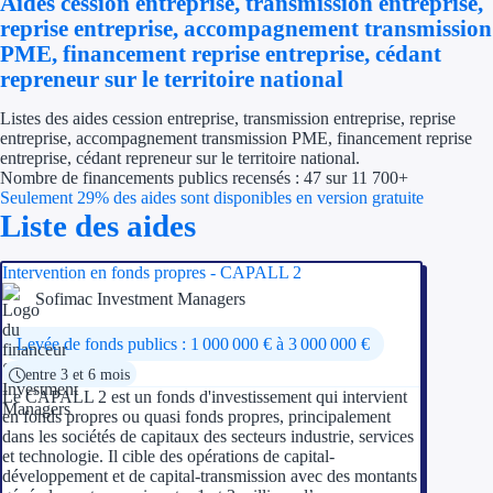
Aides cession entreprise, transmission entreprise,
Économies d'én
reprise entreprise, accompagnement transmission
PME, financement reprise entreprise, cédant
Aides RSE ent
repreneur sur le territoire national
Listes des aides cession entreprise, transmission entreprise, reprise
Étapes de vie
entreprise, accompagnement transmission PME, financement reprise
entreprise, cédant repreneur sur le territoire national.
Création d'ent
Nombre de financements publics recensés : 47 sur 11 700+
Seulement 29% des aides sont disponibles en version gratuite
Cession d'entr
Liste des aides
Entreprise en d
Intervention en fonds propres - CAPALL 2
Sofimac Investment Managers
Aides Ressour
Levée de fonds publics : 1 000 000 € à 3 000 000 €
Type de financements
entre 3 et 6 mois
Le CAPALL 2 est un fonds d'investissement qui intervient
Aides sans rembou
en fonds propres ou quasi fonds propres, principalement
dans les sociétés de capitaux des secteurs industrie, services
et technologie. Il cible des opérations de capital-
Subventions
développement et de capital-transmission avec des montants