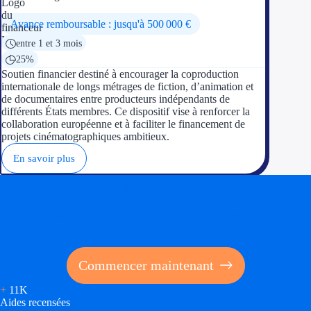
Avance remboursable : jusqu'à 500 000 €
entre 1 et 3 mois
25%
Soutien financier destiné à encourager la coproduction
internationale de longs métrages de fiction, d’animation et
de documentaires entre producteurs indépendants de
différents États membres. Ce dispositif vise à renforcer la
collaboration européenne et à faciliter le financement de
projets cinématographiques ambitieux.
En savoir plus
Soyez accompagné
Réalisez des économies pour votre entreprise en tirant
parti des financements publics
Commencer maintenant
+
11K
Aides recensées