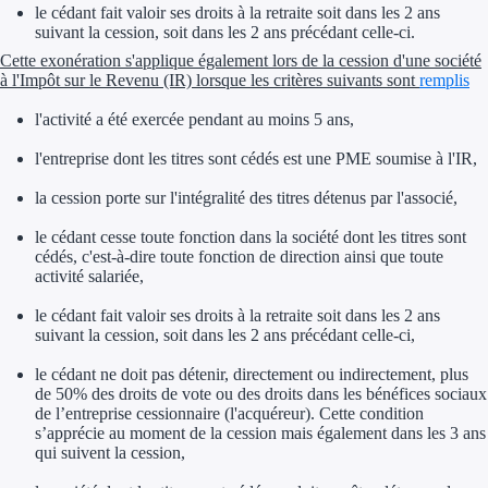
le cédant fait valoir ses droits à la retraite soit dans les 2 ans
suivant la cession, soit dans les 2 ans précédant celle-ci.
Trouvez des idées de dép
Cette exonération s'applique également lors de la cession d'une société
à l'Impôt sur le Revenu (IR) lorsque les critères suivants sont
remplis
Quelles aides pour votre
l'activité a été exercée pendant au moins 5 ans,
Ouvrage
l'entreprise dont les titres sont cédés est une PME soumise à l'IR,
Territoires
la cession porte sur l'intégralité des titres détenus par l'associé,
Régions de A à H
le cédant cesse toute fonction dans la société dont les titres sont
cédés, c'est-à-dire toute fonction de direction ainsi que toute
Aides Région Auve
activité salariée,
le cédant fait valoir ses droits à la retraite soit dans les 2 ans
Aides Région Bou
suivant la cession, soit dans les 2 ans précédant celle-ci,
Aides Région Bret
le cédant ne doit pas détenir, directement ou indirectement, plus
de 50% des droits de vote ou des droits dans les bénéfices sociaux
Aides Région Centr
de l’entreprise cessionnaire (l'acquéreur). Cette condition
s’apprécie au moment de la cession mais également dans les 3 ans
qui suivent la cession,
Aides Région Cors