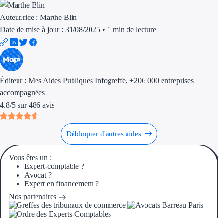
Aides Région Guad
Auteur.rice :
Marthe Blin
Aides Région Guya
Date de mise à jour : 31/08/2025
•
1 min de lecture
Aides Région Mart
Aides Région Mayo
Éditeur :
Mes Aides Publiques Infogreffe
, +206 000 entreprises
Aides Région Réun
accompagnées
4.8
/
5
sur
486
avis
Couvertures
Aides Nationales
Débloquer d'autres aides
Aides Européennes
Vous êtes un :
Expert-comptable ?
Nos tarifs
Avocat ?
Expert en financement ?
Recherche autonome
Nos partenaires
Accompagnement