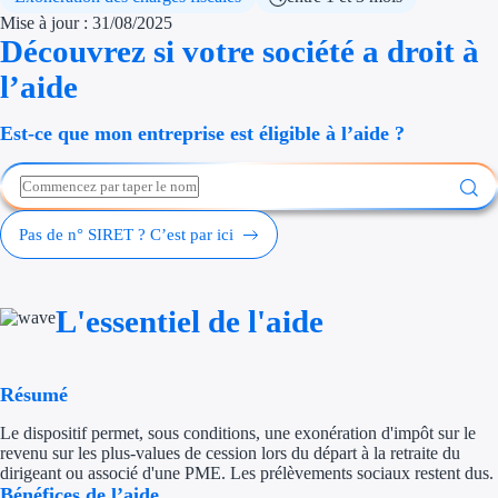
Économies d'én
Mise à jour : 31/08/2025
Découvrez si votre société a droit à
Aides RSE ent
l’aide
Étapes de vie
Est-ce que mon entreprise est éligible à l’aide ?
Création d'ent
Cession d'entr
Pas de n° SIRET ? C’est par ici
Entreprise en d
Aides Ressour
L'essentiel de l'aide
Type de financements
Résumé
Aides sans rembou
Le dispositif permet, sous conditions, une exonération d'impôt sur le
revenu sur les plus-values de cession lors du départ à la retraite du
Subventions
dirigeant ou associé d'une PME. Les prélèvements sociaux restent dus.
Bénéfices de l’aide