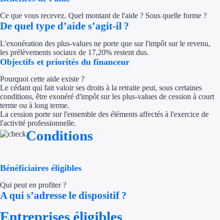
Concours entr
Ce que vous recevez. Quel montant de l'aide ? Sous quelle forme ?
De quel type d’aide s’agit-il ?
Réduction des 
L'exonération des plus-values ne porte que sur l'impôt sur le revenu,
Accompagneme
les prélèvements sociaux de 17,20% restent dus.
Objectifs et priorités du financeur
Investir dans 
Pourquoi cette aide existe ?
Le cédant qui fait valoir ses droits à la retraite peut, sous certaines
Aides Fiscales et so
conditions, être exonéré d'impôt sur les plus-values de cession à court
terme ou à long terme.
Crédits & rédu
La cession porte sur l'ensemble des éléments affectés à l'exercice de
l'activité professionnelle.
Conditions
Exonération fi
Aides Urssaf
Bénéficiaires éligibles
Prêts publics
Qui peut en profiter ?
A qui s’adresse le dispositif ?
Prêt entrepris
Entreprises éligibles
Prêt d'honneu