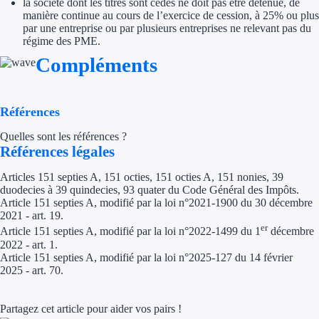
la société dont les titres sont cédés ne doit pas être détenue, de
Aides Région Gran
manière continue au cours de l’exercice de cession, à 25% ou plus
par une entreprise ou par plusieurs entreprises ne relevant pas du
Aides Région Haut
régime des PME.
Compléments
Régions de I à P
Aides Région Île-d
Références
Aides Région Nor
Quelles sont les références ?
Références légales
Aides Région Nouve
Articles 151 septies A, 151 octies, 151 octies A, 151 nonies, 39
duodecies à 39 quindecies, 93 quater du Code Général des Impôts.
Aides Région Occit
Article 151 septies A, modifié par la loi n°2021-1900 du 30 décembre
2021 - art. 19.
Aides Région PAC
er
Article 151 septies A, modifié par la loi n°2022-1499 du 1
décembre
2022 - art. 1.
Aides Région Pays 
Article 151 septies A, modifié par la loi n°2025-127 du 14 février
2025 - art. 70.
Outre-mer
Partagez cet article pour aider vos pairs !