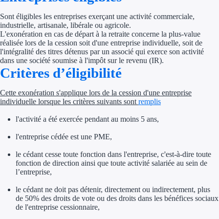
Sont éligibles les entreprises exerçant une activité commerciale,
Appel à projet
industrielle, artisanale, libérale ou agricole.
L'exonération en cas de départ à la retraite concerne la plus-value
Avance rembo
réalisée lors de la cession soit d'une entreprise individuelle, soit de
l'intégralité des titres détenus par un associé qui exerce son activité
dans une société soumise à l'impôt sur le revenu (IR).
Garantie banca
Critères d’éligibilité
Par financeur
Cette exonération s'applique lors de la cession d'une entreprise
individuelle lorsque les critères suivants sont
remplis
Aides par organism
l'activité a été exercée pendant au moins 5 ans,
Aides Bpifran
l'entreprise cédée est une PME,
Aides ADEM
le cédant cesse toute fonction dans l'entreprise, c'est-à-dire toute
fonction de direction ainsi que toute activité salariée au sein de
Tous les finan
l’entreprise,
le cédant ne doit pas détenir, directement ou indirectement, plus
Solutions MAPi
de 50% des droits de vote ou des droits dans les bénéfices sociaux
de l'entreprise cessionnaire,
Simulateur d'éligibilité