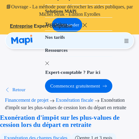
📘
Ouvrage
- La méthode pour décrocher les aides publiques, par
Solutions MAPi
Projets finançables
Michel Struk - Édition Eyrolles
Territoires
Investissement
Commander
Entreprise
Expert-comptable
Nos tarifs
Aides à l'inves
Ressources
Aides immobili
Aides financiè
Expert-comptable ? Par ici
Thématiques
Commencez gratuitement
Retour
Financement i
Financement de projet
Exonération fiscale
Exonération
Transition éco
d'impôt sur les plus-values de cession lors du départ en retraite
Exonération d'impôt sur les plus-values de
Développement
cession lors du départ en retraite
Transition nu
Exonération des charges fiscales
entre 1 et 3 mois