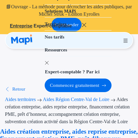
📘
Ouvrage
- La méthode pour décrocher les aides publiques, par
Solutions MAPi
Projets finançables
Michel Struk - Édition Eyrolles
Territoires
Investissement
Commander
Entreprise
Expert-comptable
Nos tarifs
Aides à l'inves
Ressources
Aides immobili
Aides financiè
Expert-comptable ? Par ici
Thématiques
Commencez gratuitement
Retour
Financement i
Aides territoires
Aides Région Centre-Val de Loire
Aides
Transition éco
création entreprise, aides reprise entreprise, financement création
PME, prêt d’honneur, accompagnement création entreprise,
Développement
subvention création activité dans la Région Centre-Val de Loire
Aides création entreprise, aides reprise entreprise,
Transition nu