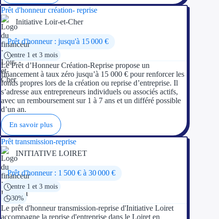
Aides Région Guad
Prêt d'honneur création- reprise
Initiative Loir-et-Cher
Aides Région Guya
Prêt d'honneur : jusqu'à 15 000 €
Aides Région Mart
entre 1 et 3 mois
Aides Région Mayo
Le Prêt d’Honneur Création-Reprise propose un
financement à taux zéro jusqu’à 15 000 € pour renforcer les
fonds propres lors de la création ou reprise d’entreprise. Il
Aides Région Réun
s’adresse aux entrepreneurs individuels ou associés actifs,
avec un remboursement sur 1 à 7 ans et un différé possible
Couvertures
d’un an.
En savoir plus
Aides Nationales
Prêt transmission-reprise
Aides Européennes
INITIATIVE LOIRET
Prêt d'honneur : 1 500 € à 30 000 €
Nos tarifs
entre 1 et 3 mois
Recherche autonome
30%
Le prêt d'honneur transmission-reprise d'Initiative Loiret
Accompagnement
accompagne la reprise d'entreprise dans le Loiret en