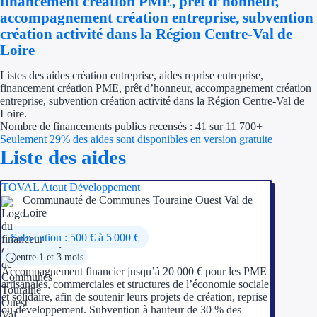
financement création PME, prêt d’honneur,
Économies d'én
accompagnement création entreprise, subvention
création activité dans la Région Centre-Val de
Aides RSE ent
Loire
Listes des aides création entreprise, aides reprise entreprise,
Étapes de vie
financement création PME, prêt d’honneur, accompagnement création
entreprise, subvention création activité dans la Région Centre-Val de
Création d'ent
Loire.
Nombre de financements publics recensés : 41 sur 11 700+
Cession d'entr
Seulement 29% des aides sont disponibles en version gratuite
Liste des aides
Entreprise en d
TOVAL Atout Développement
Aides Ressour
Communauté de Communes Touraine Ouest Val de
Loire
Type de financements
Subvention : 500 € à 5 000 €
entre 1 et 3 mois
Aides sans rembou
Accompagnement financier jusqu’à 20 000 € pour les PME
artisanales, commerciales et structures de l’économie sociale
Subventions
et solidaire, afin de soutenir leurs projets de création, reprise
ou développement. Subvention à hauteur de 30 % des