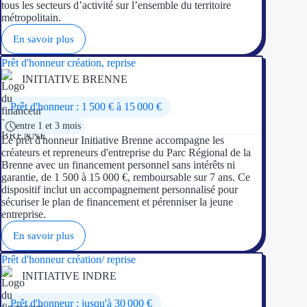
tous les secteurs d’activité sur l’ensemble du territoire
métropolitain.
Trouvez des idées de dép
En savoir plus
Quelles aides pour votre
Prêt d'honneur création, reprise
INITIATIVE BRENNE
Ouvrage
Prêt d'honneur : 1 500 € à 15 000 €
Territoires
entre 1 et 3 mois
Le prêt d'honneur Initiative Brenne accompagne les
Régions de A à H
créateurs et repreneurs d'entreprise du Parc Régional de la
Brenne avec un financement personnel sans intérêts ni
Aides Région Auve
garantie, de 1 500 à 15 000 €, remboursable sur 7 ans. Ce
dispositif inclut un accompagnement personnalisé pour
sécuriser le plan de financement et pérenniser la jeune
Aides Région Bou
entreprise.
Aides Région Bret
En savoir plus
Prêt d'honneur création/ reprise
Aides Région Centr
INITIATIVE INDRE
Aides Région Cors
Prêt d'honneur : jusqu'à 30 000 €