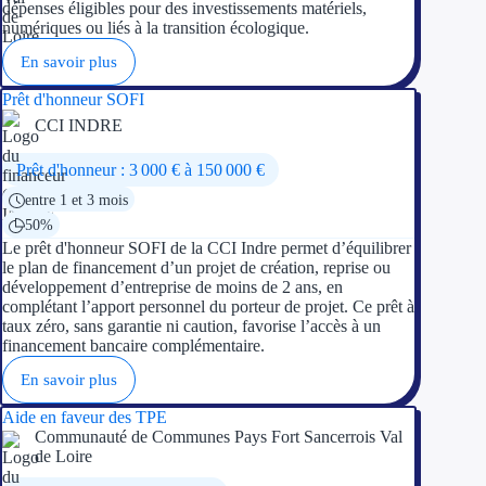
dépenses éligibles pour des investissements matériels,
Concours entr
numériques ou liés à la transition écologique.
Réduction des 
En savoir plus
Prêt d'honneur SOFI
Accompagneme
CCI INDRE
Investir dans 
Prêt d'honneur : 3 000 € à 150 000 €
entre 1 et 3 mois
Aides Fiscales et so
50%
Le prêt d'honneur SOFI de la CCI Indre permet d’équilibrer
Crédits & rédu
le plan de financement d’un projet de création, reprise ou
développement d’entreprise de moins de 2 ans, en
Exonération fi
complétant l’apport personnel du porteur de projet. Ce prêt à
taux zéro, sans garantie ni caution, favorise l’accès à un
Aides Urssaf
financement bancaire complémentaire.
En savoir plus
Prêts publics
Aide en faveur des TPE
Communauté de Communes Pays Fort Sancerrois Val
Prêt entrepris
de Loire
Prêt d'honneu