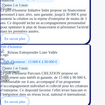
Aides Région Gran
entre 1 et 3 mois
Le prêt d'honneur Initiative Indre propose un financement
Aides Région Haut
personnel à taux zéro, sans garantie, jusqu'à 30 000 € pour
soutenir la création ou la reprise d'entreprise de moins de 3
ans. Ce dispositif inclut un accompagnement personnalisé
Régions de I à P
pour optimiser le plan de financement et pérenniser l'activité
dans les premières années.
Aides Région Île-d
En savoir plus
Aides Région Nor
Prêt d'honneur
Réseau Entreprendre Loire Vallée
Aides Région Nouve
Prêt d'honneur : 15 000 € à 90 000 €
Aides Région Occit
entre 1 et 3 mois
Le prêt d'honneur Parcours CREATION propose un
Aides Région PAC
financement sans intérêt ni garantie, de 15 000 à 90 000 €,
remboursable sur 4 ans, accompagné d’un programme
Aides Région Pays 
d’accompagnement individuel et collectif pour les créateurs
d’entreprise. Ce dispositif favorise l’effet levier bancaire et
l’intégration dans un réseau local, national et international.
Outre-mer
En savoir plus