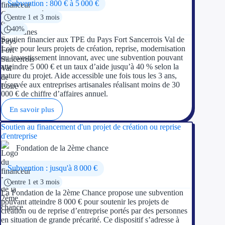
Subvention : 800 € à 5 000 €
entre 1 et 3 mois
Appel à projet
40%
Soutien financier aux TPE du Pays Fort Sancerrois Val de
Avance rembo
Loire pour leurs projets de création, reprise, modernisation
ou investissement innovant, avec une subvention pouvant
Garantie banca
atteindre 5 000 € et un taux d’aide jusqu’à 40 % selon la
nature du projet. Aide accessible une fois tous les 3 ans,
réservée aux entreprises artisanales réalisant moins de 30
Par financeur
000 € de chiffre d’affaires annuel.
En savoir plus
Aides par organism
Soutien au financement d'un projet de création ou reprise
Aides Bpifran
d'entreprise
Fondation de la 2ème chance
Aides ADEM
Subvention : jusqu'à 8 000 €
Tous les finan
entre 1 et 3 mois
La Fondation de la 2ème Chance propose une subvention
Solutions MAPi
pouvant atteindre 8 000 € pour soutenir les projets de
création ou de reprise d’entreprise portés par des personnes
en situation de grande précarité. Ce dispositif s’adresse à
Simulateur d'éligibilité