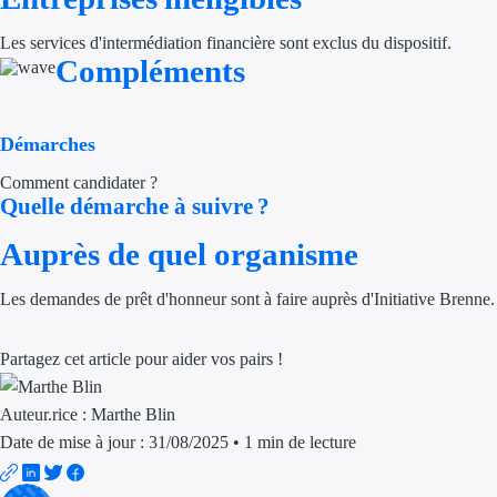
Trouvez des idées de dép
Les services d'intermédiation financière sont exclus du dispositif.
Compléments
Quelles aides pour votre
Ouvrage
Démarches
Comment candidater ?
Territoires
Quelle démarche à suivre ?
Régions de A à H
Auprès de quel organisme
Aides Région Auve
Les demandes de prêt d'honneur sont à faire auprès d'Initiative Brenne.
Aides Région Bou
Partagez cet article pour aider vos pairs !
Aides Région Bret
Auteur.rice :
Marthe Blin
Aides Région Centr
Date de mise à jour : 31/08/2025
•
1 min de lecture
Aides Région Cors