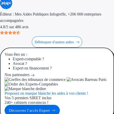
Aides Région Gran
Éditeur :
Mes Aides Publiques Infogreffe
, +206 000 entreprises
Aides Région Haut
accompagnées
4.8
/
5
sur
486
avis
Régions de I à P
Aides Région Île-d
Débloquer d'autres aides
Aides Région Nor
Vous êtes un :
Expert-comptable ?
Aides Région Nouve
Avocat ?
Expert en financement ?
Aides Région Occit
Nos partenaires
Aides Région PAC
Aides Région Pays 
Proposez en marque blanche les aides à vos clients !
Vos 5 premiers SIRET inclus
240+ cabinets convaincus !
Outre-mer
Découvrez l’accès Expert