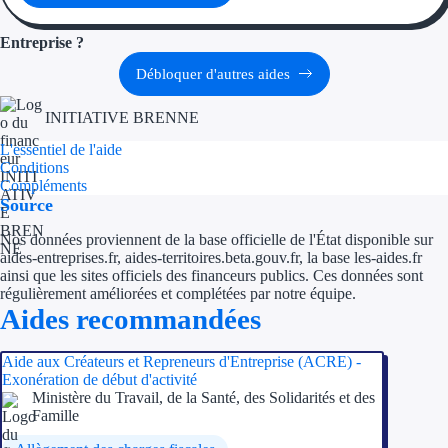
Aides Région Guad
Entreprise ?
Aides Région Guya
Débloquer d'autres aides
Aides Région Mart
INITIATIVE BRENNE
Aides Région Mayo
L'essentiel de l'aide
Conditions
Aides Région Réun
Compléments
Source
Couvertures
Nos données proviennent de la base officielle de l'État disponible sur
aides-entreprises.fr, aides-territoires.beta.gouv.fr, la base les-aides.fr
Aides Nationales
ainsi que les sites officiels des financeurs publics. Ces données sont
régulièrement améliorées et complétées par notre équipe.
Aides Européennes
Aides recommandées
Nos tarifs
Aide aux Créateurs et Repreneurs d'Entreprise (ACRE) -
Exonération de début d'activité
Ministère du Travail, de la Santé, des Solidarités et des
Recherche autonome
Famille
Accompagnement