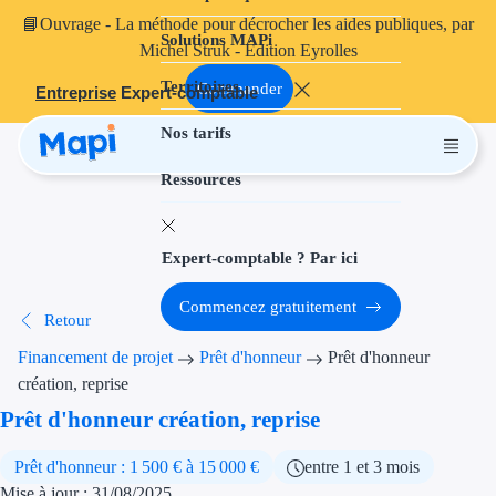
📘
Ouvrage
- La méthode pour décrocher les aides publiques, par
Solutions MAPi
Projets finançables
Michel Struk - Édition Eyrolles
Territoires
Investissement
Commander
Entreprise
Expert-comptable
Nos tarifs
Aides à l'inves
Ressources
Aides immobili
Aides financiè
Expert-comptable ? Par ici
Thématiques
Commencez gratuitement
Retour
Financement i
Financement de projet
Prêt d'honneur
Prêt d'honneur
Transition éco
création, reprise
Prêt d'honneur création, reprise
Développement
Prêt d'honneur : 1 500 € à 15 000 €
entre 1 et 3 mois
Transition nu
Mise à jour : 31/08/2025