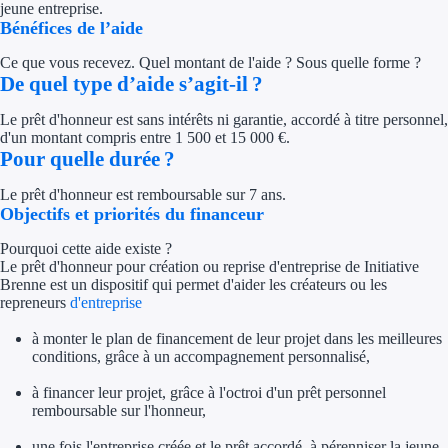
jeune entreprise.
Concours entr
Bénéfices de l’aide
Réduction des 
Ce que vous recevez. Quel montant de l'aide ? Sous quelle forme ?
De quel type d’aide s’agit-il ?
Accompagneme
Le prêt d'honneur est sans intérêts ni garantie, accordé à titre personnel,
Investir dans 
d'un montant compris entre 1 500 et 15 000 €.
Pour quelle durée ?
Aides Fiscales et so
Le prêt d'honneur est remboursable sur 7 ans.
Objectifs et priorités du financeur
Crédits & rédu
Pourquoi cette aide existe ?
Le prêt d'honneur pour création ou reprise d'entreprise de Initiative
Exonération fi
Brenne est un dispositif qui permet d'aider les créateurs ou les
repreneurs
d'entreprise
Aides Urssaf
à monter le plan de financement de leur projet dans les meilleures
conditions, grâce à un accompagnement personnalisé,
Prêts publics
à financer leur projet, grâce à l'octroi d'un prêt personnel
Prêt entrepris
remboursable sur l'honneur,
une fois l'entreprise créée et le prêt accordé, à pérenniser la jeune
Prêt d'honneu