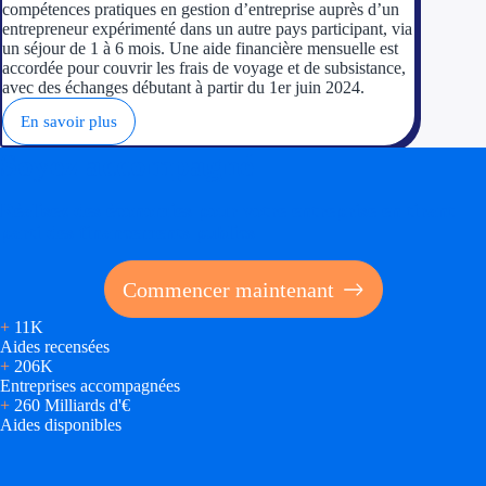
compétences pratiques en gestion d’entreprise auprès d’un
entrepreneur expérimenté dans un autre pays participant, via
un séjour de 1 à 6 mois. Une aide financière mensuelle est
accordée pour couvrir les frais de voyage et de subsistance,
avec des échanges débutant à partir du 1er juin 2024.
En savoir plus
Soyez accompagné
Réalisez des économies pour votre entreprise en tirant
parti des financements publics
Commencer maintenant
+
11K
Aides recensées
+
206K
Entreprises accompagnées
+
260 Milliards d'€
Aides disponibles