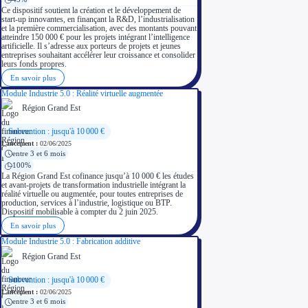
Ce dispositif soutient la création et le développement de
start-up innovantes, en finançant la R&D, l’industrialisation
et la première commercialisation, avec des montants pouvant
atteindre 150 000 € pour les projets intégrant l’intelligence
artificielle. Il s’adresse aux porteurs de projets et jeunes
entreprises souhaitant accélérer leur croissance et consolider
leurs fonds propres.
En savoir plus
Module Industrie 5.0 : Réalité virtuelle augmentée
Région Grand Est
Subvention : jusqu'à 10 000 €
Lancement :
02/06/2025
entre 3 et 6 mois
100%
La Région Grand Est cofinance jusqu’à 10 000 € les études
et avant-projets de transformation industrielle intégrant la
réalité virtuelle ou augmentée, pour toutes entreprises de
production, services à l’industrie, logistique ou BTP.
Dispositif mobilisable à compter du 2 juin 2025.
En savoir plus
Module Industrie 5.0 : Fabrication additive
Région Grand Est
Subvention : jusqu'à 10 000 €
Lancement :
02/06/2025
entre 3 et 6 mois