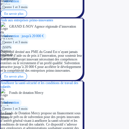
Subvention
Investir dans une entreprise
entre 1 et 3 mois
Aides Fiscales et sociales
Crédits & réductions d'impôt
En savoir plus
Exonération fiscale
Aides Urssaf
Aide aux entreprises primo-innovantes
Prêts publics
GRAND E-NOV Agence régionale d’innovation
Prêt entreprise
Prêt d'honneur
Appel à projet
Subvention : jusqu'à 20 000 €
Avance remboursable
entre 1 et 3 mois
Garantie bancaire entreprise
50%
Par financeur
Dispositif destiné aux PME du Grand Est n’ayant jamais
Aides par organisme financeur
bénéficié d’aide ou de prix à l’innovation, pour soutenir leur
Aides Bpifrance
tout premier projet innovant nécessitant des compétences
Aides ADEME
externes ou le recrutement d’un profil qualifié. Subvention
Tous les financeurs
attractive jusqu’à 20 000 € pour accélérer le développement
Solutions MAPi
et la compétitivité des entreprises primo-innovantes.
Simulateur d'éligibilité
Trouvez des idées de dépenses éligibles
En savoir plus
Quelles aides pour votre secteur ?
Améliorer la santé-sécurité et les conditions de travail des
Ouvrage
salariés
Territoires
Fonds de dotation Mercy
Régions de A à H
Aides Région Auvergne-Rhône-Alpes
Aides Région Bourgogne-Franche-Comté
Subvention
Aides Région Bretagne
Aides Région Centre-Val de Loire
entre 1 et 3 mois
Aides Région Corse
Le Fonds de Dotation Mercy propose un financement sous
Aides Région Grand-Est
forme de prêt ou de subvention pour des projets innovants
Aides Région Hauts-de-France
d’intérêt général visant à améliorer la santé-sécurité et les
conditions de travail des salariés. Ce dispositif s’adresse
Régions de I à P
aux employeurs et administrations souhaitant soutenir des
Aides Région Île-de-France