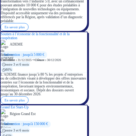
transformation vers l’industrie 5.0, avec un cofinancement
pouvant atteindre 10 000 € pour des études préalables à
l’intégration de nouvelles technologies ou équipements.
Dispositif accessible uniquement via des prestataires
référencés par la Région, après validation d’un diagnostic
préalable.
En savoir plus
Soutien à l’économie de la fonctionnalité et de la
coopération
ADEME
Subvention : jusqu'à 5 000 €
Lancement :
31/12/2025
Clôture :
30/12/2026
entre 3 et 6 mois
80%
L’ADEME finance jusqu’à 80 % les projets d’entreprises
ou de collectivités visant à développer des offres innovantes
centrées sur l’économie de la fonctionnalité et de la
coopération, favorisant impacts environnementaux,
économiques et sociaux. Dépôt des dossiers ouvert
jusqu’au 30 décembre 2026.
En savoir plus
Grand Est Start-Up
Région Grand Est
Subvention : jusqu'à 150 000 €
entre 3 et 6 mois
45%