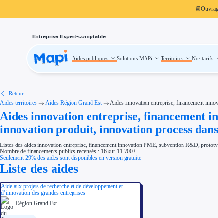
📘
Ouvra
Entreprise
Expert-comptable
Aides publiques
Solutions MAPi
Territoires
Nos tarifs
Aides publiques
Projets finançables
Investissement
Aides à l'investissement
Aides immobilier entreprise
Aides financières entreprise
Retour
Thématiques
Aides territoires
Aides Région Grand Est
Aides innovation entreprise, financement inno
Financement innovation
Aides innovation entreprise, financement i
Transition écologique
Développement international
innovation produit, innovation process dan
Transition numérique
Économies d'énergie et d'eau
Aides RSE entreprise
Listes des aides innovation entreprise, financement innovation PME, subvention R&D, prototype
Étapes de vie
Nombre de financements publics recensés : 16 sur 11 700+
Création d'entreprise
Seulement 29% des aides sont disponibles en version gratuite
Cession d'entreprise
Liste des aides
Entreprise en difficulté
Aides Ressources Humaines
Type de financements
Aide aux projets de recherche et de développement et
Aides sans remboursement
d’innovation des grandes entreprises
Subventions
Concours entreprise
Région Grand Est
Réduction des coûts
Accompagnement entreprise