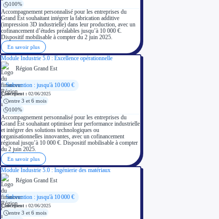
100%
Accompagnement personnalisé pour les entreprises du
Grand Est souhaitant intégrer la fabrication additive
(impression 3D industrielle) dans leur production, avec un
cofinancement d’études préalables jusqu’à 10 000 €.
Dispositif mobilisable à compter du 2 juin 2025.
En savoir plus
Module Industrie 5.0 : Excellence opérationnelle
Région Grand Est
Subvention : jusqu'à 10 000 €
Lancement :
02/06/2025
entre 3 et 6 mois
100%
Accompagnement personnalisé pour les entreprises du
Grand Est souhaitant optimiser leur performance industrielle
et intégrer des solutions technologiques ou
organisationnelles innovantes, avec un cofinancement
régional jusqu’à 10 000 €. Dispositif mobilisable à compter
du 2 juin 2025.
En savoir plus
Module Industrie 5.0 : Ingénierie des matériaux
Région Grand Est
Subvention : jusqu'à 10 000 €
Lancement :
02/06/2025
entre 3 et 6 mois