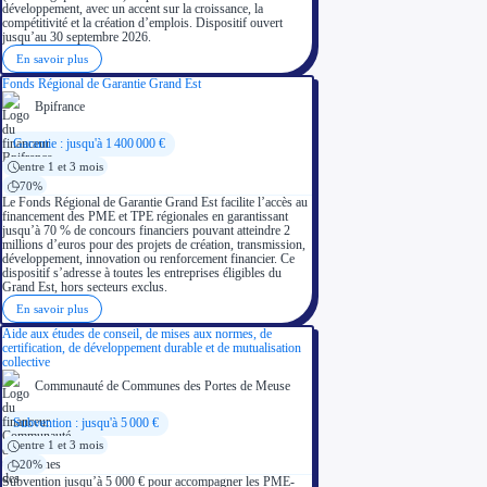
développement, avec un accent sur la croissance, la
compétitivité et la création d’emplois. Dispositif ouvert
jusqu’au 30 septembre 2026.
En savoir plus
Fonds Régional de Garantie Grand Est
Bpifrance
Garantie : jusqu'à 1 400 000 €
entre 1 et 3 mois
70%
Le Fonds Régional de Garantie Grand Est facilite l’accès au
financement des PME et TPE régionales en garantissant
jusqu’à 70 % de concours financiers pouvant atteindre 2
millions d’euros pour des projets de création, transmission,
développement, innovation ou renforcement financier. Ce
dispositif s’adresse à toutes les entreprises éligibles du
Grand Est, hors secteurs exclus.
En savoir plus
Aide aux études de conseil, de mises aux normes, de
certification, de développement durable et de mutualisation
collective
Communauté de Communes des Portes de Meuse
Subvention : jusqu'à 5 000 €
entre 1 et 3 mois
20%
Subvention jusqu’à 5 000 € pour accompagner les PME-