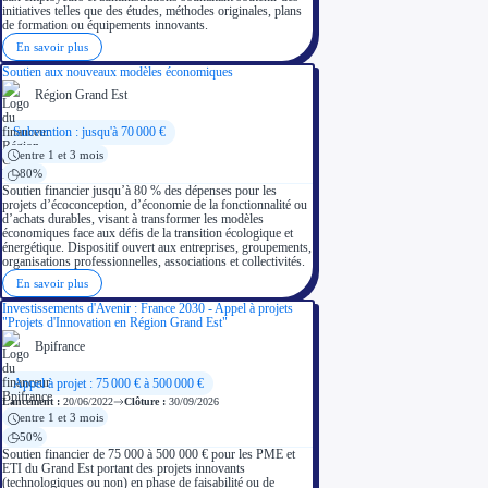
initiatives telles que des études, méthodes originales, plans
Aides Région Normandie
de formation ou équipements innovants.
Aides Région Nouvelle-Aquitaine
Aides Région Occitanie
En savoir plus
Aides Région PACA
Aides Région Pays de la Loire
Soutien aux nouveaux modèles économiques
Outre-mer
Région Grand Est
Aides Région Guadeloupe
Aides Région Guyane
Aides Région Martinique
Subvention : jusqu'à 70 000 €
Aides Région Mayotte
entre 1 et 3 mois
Aides Région Réunion
80%
Couvertures
Soutien financier jusqu’à 80 % des dépenses pour les
Aides Nationales
projets d’écoconception, d’économie de la fonctionnalité ou
Aides Européennes
d’achats durables, visant à transformer les modèles
Nos tarifs
économiques face aux défis de la transition écologique et
Recherche autonome
énergétique. Dispositif ouvert aux entreprises, groupements,
Accompagnement
organisations professionnelles, associations et collectivités.
Ressources
En savoir plus
FAQ
Blog
Investissements d'Avenir : France 2030 - Appel à projets
Nos guides
"Projets d'Innovation en Région Grand Est"
Nos partenaires
Bpifrance
Contactez-nous
Appel à projet : 75 000 € à 500 000 €
Lancement :
20/06/2022
Clôture :
30/09/2026
entre 1 et 3 mois
50%
Soutien financier de 75 000 à 500 000 € pour les PME et
ETI du Grand Est portant des projets innovants
(technologiques ou non) en phase de faisabilité ou de