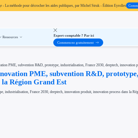
ge
- La méthode pour décrocher les aides publiques, par Michel Struk - Édition Eyrolles
Comm
Expert-comptable ? Par ici
Ressources
Commencez gratuitement
vation PME, subvention R&D, prototype, industrialisation, France 2030, deeptech, innovation p
nnovation PME, subvention R&D, prototype, 
s la Région Grand Est
, industrialisation, France 2030, deeptech, innovation produit, innovation process dans la Ré