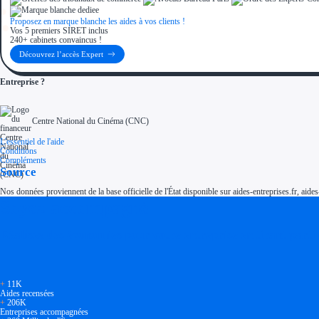
Proposez en marque blanche les aides à vos clients !
Vos 5 premiers SIRET inclus
240+ cabinets convaincus !
Découvrez l’accès Expert
Entreprise ?
Centre National du Cinéma (CNC)
L'essentiel de l'aide
Conditions
Compléments
Source
Nos données proviennent de la base officielle de l'État disponible sur aides-entreprises.fr, aides
Soyez accompagné
Réalisez des économies pour votre entreprise en tirant parti
+
11K
Aides recensées
+
206K
Entreprises accompagnées