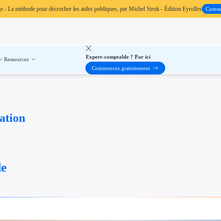
ge
- La méthode pour décrocher les aides publiques, par Michel Struk - Édition Eyrolles
Comm
Expert-comptable ? Par ici
Ressources
Commencez gratuitement
tation
de