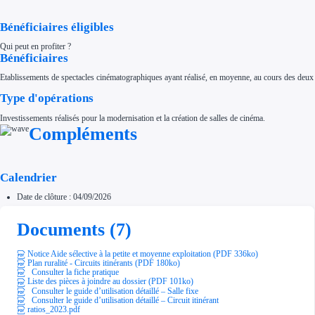
Aides Région Normandie
Aides Région Nouvelle-Aquitaine
Bénéficiaires éligibles
Aides Région Occitanie
Aides Région PACA
Aides Région Pays de la Loire
Qui peut en profiter ?
Bénéficiaires
Outre-mer
Aides Région Guadeloupe
Aides Région Guyane
Etablissements de spectacles cinématographiques ayant réalisé, en moyenne, au cours des deux 
Aides Région Martinique
Aides Région Mayotte
Type d'opérations
Aides Région Réunion
Couvertures
Investissements réalisés pour la modernisation et la création de salles de cinéma.
Aides Nationales
Compléments
Aides Européennes
Nos tarifs
Recherche autonome
Accompagnement
Calendrier
Ressources
FAQ
Date de clôture : 04/09/2026
Blog
Nos guides
Nos partenaires
Documents (7)
Contactez-nous
Notice Aide sélective à la petite et moyenne exploitation (PDF 336ko)
Plan ruralité - Circuits itinérants (PDF 180ko)
Consulter la fiche pratique
Liste des pièces à joindre au dossier (PDF 101ko)
Consulter le guide d’utilisation détaillé – Salle fixe
Consulter le guide d’utilisation détaillé – Circuit itinérant
ratios_2023.pdf