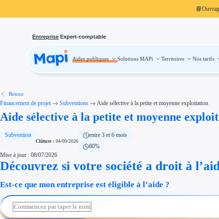
📘
Ouvra
Entreprise
Expert-comptable
Aides publiques
Solutions MAPi
Territoires
Nos tarifs
Aides publiques
Projets finançables
Investissement
Aides à l'investissement
Aides immobilier entreprise
Aides financières entreprise
Retour
Thématiques
Financement de projet
Subventions
Aide sélective à la petite et moyenne exploitation
Financement innovation
Aide sélective à la petite et moyenne exploi
Transition écologique
Développement international
Transition numérique
Économies d'énergie et d'eau
Subvention
entre 3 et 6 mois
Aides RSE entreprise
Clôture :
04/09/2026
80%
Étapes de vie
Mise à jour : 08/07/2026
Création d'entreprise
Cession d'entreprise
Découvrez si votre société a droit à l’ai
Entreprise en difficulté
Aides Ressources Humaines
Est-ce que mon entreprise est éligible à l’aide ?
Type de financements
Aides sans remboursement
Subventions
Concours entreprise
Réduction des coûts
Accompagnement entreprise