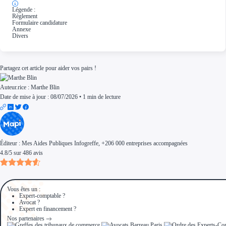
Légende :
Règlement
Formulaire candidature
Annexe
Divers
Partagez cet article pour aider vos pairs !
Auteur.rice :
Marthe Blin
Date de mise à jour : 08/07/2026
•
1 min de lecture
Éditeur :
Mes Aides Publiques Infogreffe
, +206 000 entreprises accompagnées
4.8
/
5
sur
486
avis
Vous êtes un :
Expert-comptable ?
Avocat ?
Expert en financement ?
Nos partenaires