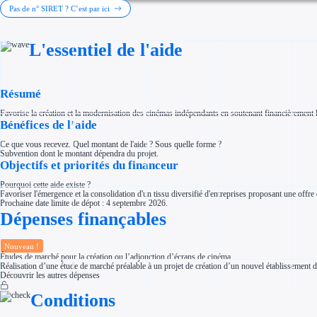
Investir dans une entreprise
Pas de n° SIRET ? C’est par ici
Aides Fiscales et sociales
Crédits & réductions d'impôt
Exonération fiscale
L'essentiel de l'aide
Aides Urssaf
Prêts publics
Prêt entreprise
Prêt d'honneur
Appel à projet
Résumé
Avance remboursable
Garantie bancaire entreprise
Favorise la création et la modernisation des cinémas indépendants en soutenant financièrement l
Par financeur
Bénéfices de l’aide
Aides par organisme financeur
Aides Bpifrance
Ce que vous recevez. Quel montant de l'aide ? Sous quelle forme ?
Aides ADEME
Subvention dont le montant dépendra du projet.
Tous les financeurs
Objectifs et priorités du financeur
Solutions MAPi
Simulateur d'éligibilité
Pourquoi cette aide existe ?
Trouvez des idées de dépenses éligibles
Favoriser l'émergence et la consolidation d'un tissu diversifié d'entreprises proposant une offre
Quelles aides pour votre secteur ?
Prochaine date limite de dépot : 4 septembre 2026.
Ouvrage
Dépenses finançables
Territoires
Régions de A à H
Aides Région Auvergne-Rhône-Alpes
Aides Région Bourgogne-Franche-Comté
Nouveau !
Aides Région Bretagne
Études de marché pour la création ou l’adjonction d’écrans de cinéma
Aides Région Centre-Val de Loire
Réalisation d’une étude de marché préalable à un projet de création d’un nouvel établissement de
Aides Région Corse
Découvrir les autres dépenses
Aides Région Grand-Est
Aides Région Hauts-de-France
Conditions
Régions de I à P
Aides Région Île-de-France