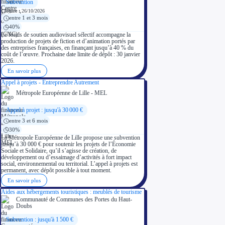
Subvention
Clôture :
26/10/2026
entre 1 et 3 mois
40%
Le fonds de soutien audiovisuel sélectif accompagne la
production de projets de fiction et d’animation portés par
des entreprises françaises, en finançant jusqu’à 40 % du
coût de l’œuvre. Prochaine date limite de dépôt : 30 janvier
2026.
En savoir plus
Appel à projets - Entreprendre Autrement
Métropole Européenne de Lille - MEL
Appel à projet : jusqu'à 30 000 €
entre 3 et 6 mois
30%
La Métropole Européenne de Lille propose une subvention
jusqu’à 30 000 € pour soutenir les projets de l’Économie
Sociale et Solidaire, qu’il s’agisse de création, de
développement ou d’essaimage d’activités à fort impact
social, environnemental ou territorial. L’appel à projets est
permanent, avec dépôt possible à tout moment.
En savoir plus
Aides aux hébergements touristiques : meublés de tourisme
Communauté de Communes des Portes du Haut-
Doubs
Subvention : jusqu'à 1 500 €