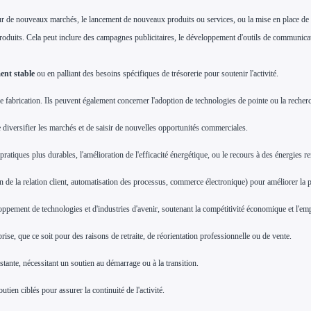
 sur de nouveaux marchés, le lancement de nouveaux produits ou services, ou la mise en place de
ses produits. Cela peut inclure des campagnes publicitaires, le développement d'outils de communic
ent stable
ou en palliant des besoins spécifiques de trésorerie pour soutenir l'activité.
e fabrication. Ils peuvent également concerner l'adoption de technologies de pointe ou la rech
e diversifier les marchés et de saisir de nouvelles
opportunités commerciales.
pratiques plus durables, l'amélioration de l'efficacité énergétique, ou le recours à des énergies r
n de la relation client, automatisation des processus, commerce électronique) pour améliorer la pro
eloppement de technologies et d'industries d'avenir, soutenant la compétitivité économique et l'emp
se, que ce soit pour des raisons de retraite, de réorientation professionnelle ou de vente.
istante, nécessitant un soutien au démarrage ou à la transition.
ien ciblés pour assurer la continuité de l'activité.