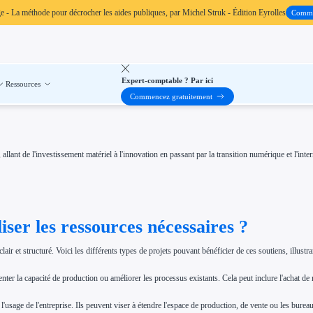
ge
- La méthode pour décrocher les aides publiques, par Michel Struk - Édition Eyrolles
Comm
Expert-comptable ? Par ici
Ressources
Commencez gratuitement
nt de l'investissement matériel à l'innovation en passant par la transition numérique et l'interna
er les ressources nécessaires ?
clair et structuré. Voici les différents types de projets pouvant bénéficier de ces soutiens, illustr
enter la capacité de production ou améliorer les processus existants. Cela peut inclure l'achat 
l'usage de l'entreprise. Ils peuvent viser à étendre l'espace de production, de vente ou les burea