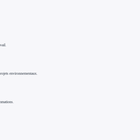
vail.
 projets environnementaux.
ommations.