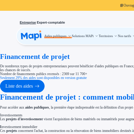
📘
Ouvra
Entreprise
Expert-comptable
Aides publiques
Solutions MAPi
Territoires
Nos tarifs
Aides publiques
Projets finançables
Investissement
Aides à l'investissement
Aides immobilier entreprise
Financement de projet
Aides financières entreprise
Thématiques
De nombreux types de projets entrepreneuriaux peuvent bénéficier d'aides publiques en France, alla
Financement innovation
les chances de succès.
Transition écologique
Nombre de financements publics recensés : 2369 sur 11 700+
Développement international
Seulement 29% des aides sont disponibles en version gratuite
Transition numérique
Économies d'énergie et d'eau
Liste des aides
Aides RSE entreprise
Étapes de vie
Financement de projet : comment mobilis
Création d'entreprise
Cession d'entreprise
Entreprise en difficulté
Aides Ressources Humaines
Pour accéder aux
aides publiques
, la première étape indispensable est la définition d'un projet 
Type de financements
Investissements
Aides sans remboursement
Les
projets d'investissement
visent l'acquisition de biens matériels ou immatériels pour augm
Subventions
Concours entreprise
I
nvestissement immobilier
Réduction des coûts
Ces
projets
concernent l'achat, la construction ou la rénovation de biens immobiliers destinés à 
Accompagnement entreprise