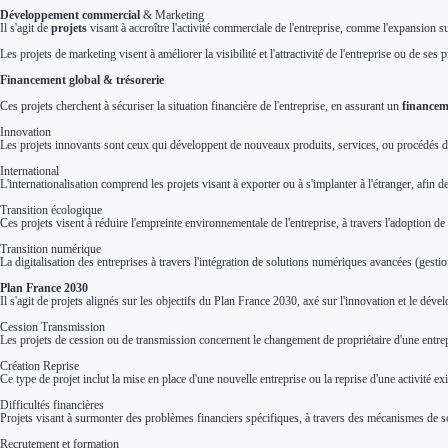
Investir dans une entreprise
Développement commercial
& Marketing
Aides Fiscales et sociales
Il s'agit de
projets
visant à accroître l'activité commerciale de l'entreprise, comme l'expansion
Crédits & réductions d'impôt
Exonération fiscale
Les projets de marketing visent à améliorer la visibilité et l'attractivité de l'entreprise ou de 
Aides Urssaf
Financement global & trésorerie
Prêts publics
Prêt entreprise
Ces projets cherchent à sécuriser la situation financière de l'entreprise, en assurant un
financem
Prêt d'honneur
Appel à projet
Innovation
Avance remboursable
Les projets innovants sont ceux qui développent de nouveaux produits, services, ou procédés d
Garantie bancaire entreprise
Par financeur
International
Aides par organisme financeur
L'internationalisation comprend les projets visant à exporter ou à s'implanter à l'étranger, afin d
Aides Bpifrance
Aides ADEME
Transition écologique
Tous les financeurs
Ces projets visent à réduire l'empreinte environnementale de l'entreprise, à travers l'adoption de 
Solutions MAPi
Transition numérique
Simulateur d'éligibilité
La digitalisation des entreprises à travers l'intégration de solutions numériques avancées (gestio
Trouvez des idées de dépenses éligibles
Quelles aides pour votre secteur ?
Plan France 2030
Ouvrage
Il s'agit de projets alignés sur les objectifs du Plan France 2030, axé sur l'innovation et le dév
Territoires
Régions de A à H
Cession Transmission
Aides Région Auvergne-Rhône-Alpes
Les projets de cession ou de transmission concernent le changement de propriétaire d'une entrepri
Aides Région Bourgogne-Franche-Comté
Aides Région Bretagne
Création Reprise
Aides Région Centre-Val de Loire
Ce type de projet inclut la mise en place d'une nouvelle entreprise ou la reprise d'une activité ex
Aides Région Corse
Aides Région Grand-Est
Difficultés financières
Aides Région Hauts-de-France
Projets visant à surmonter des problèmes financiers spécifiques, à travers des mécanismes de sout
Régions de I à P
Recrutement et formation
Aides Région Île-de-France