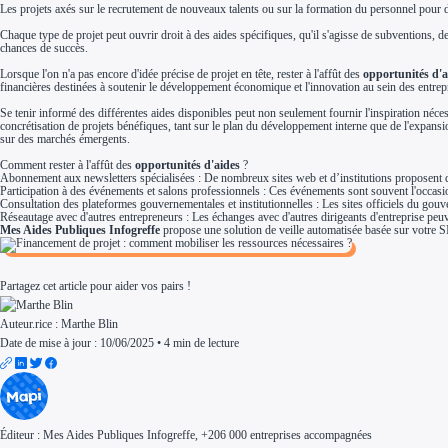
Les projets axés sur le recrutement de nouveaux talents ou sur la formation du personnel pour d
Aides Région Normandie
Aides Région Nouvelle-Aquitaine
Chaque type de projet peut ouvrir droit à des aides spécifiques, qu'il s'agisse de subventions, de 
Aides Région Occitanie
chances de succès.
Aides Région PACA
Aides Région Pays de la Loire
Lorsque l'on n'a pas encore d'idée précise de projet en tête, rester à l'affût des
opportunités d'a
Outre-mer
financières destinées à soutenir le développement économique et l'innovation au sein des entre
Aides Région Guadeloupe
Aides Région Guyane
Se tenir informé des différentes aides disponibles peut non seulement fournir l'inspiration néc
Aides Région Martinique
concrétisation de projets bénéfiques, tant sur le plan du développement interne que de l'expans
Aides Région Mayotte
sur des marchés émergents.
Aides Région Réunion
Comment rester à l'affût des
opportunités d'aides
?
Couvertures
Abonnement aux newsletters spécialisées : De nombreux sites web et d’institutions proposent de
Aides Nationales
Participation à des événements et salons professionnels : Ces événements sont souvent l'occasio
Aides Européennes
Consultation des plateformes gouvernementales et institutionnelles : Les sites officiels du gou
Nos tarifs
Réseautage avec d'autres entrepreneurs : Les échanges avec d'autres dirigeants d'entreprise peu
Recherche autonome
Mes Aides Publiques Infogreffe
propose une solution de veille automatisée basée sur votre S
Accompagnement
Ressources
FAQ
Blog
Partagez cet article pour aider vos pairs !
Nos guides
Nos partenaires
Contactez-nous
Auteur.rice :
Marthe Blin
Date de mise à jour : 10/06/2025
•
4 min de lecture
Éditeur :
Mes Aides Publiques Infogreffe
, +206 000 entreprises accompagnées