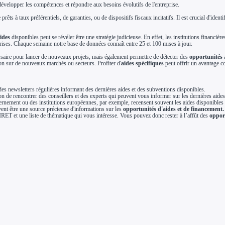
évelopper les compétences et répondre aux besoins évolutifs de l'entreprise.
prêts à taux préférentiels, de garanties, ou de dispositifs fiscaux incitatifs. Il est crucial d'ide
ides
disponibles peut se révéler être une stratégie judicieuse. En effet, les institutions financi
prises. Chaque semaine notre base de données connaît entre 25 et 100 mises à jour.
essaire pour lancer de nouveaux projets, mais également permettre de détecter des
opportunités
a
ion sur de nouveaux marchés ou secteurs. Profiter d'
aides spécifiques
peut offrir un avantage c
s newsletters régulières informant des dernières aides et des subventions disponibles.
n de rencontrer des conseillers et des experts qui peuvent vous informer sur les dernières aides
vernement ou des institutions européennes, par exemple, recensent souvent les aides disponibles 
vent être une source précieuse d'informations sur les
opportunités d'aides et de financement.
IRET et une liste de thématique qui vous intéresse. Vous pouvez donc rester à l’affût des
oppor