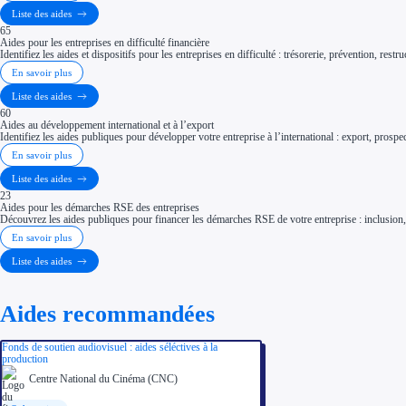
Liste des aides
65
Aides pour les entreprises en difficulté financière
Identifiez les aides et dispositifs pour les entreprises en difficulté : trésorerie, prévention, res
En savoir plus
Liste des aides
60
Aides au développement international et à l’export
Identifiez les aides publiques pour développer votre entreprise à l’international : export, prospe
En savoir plus
Liste des aides
23
Aides pour les démarches RSE des entreprises
Découvrez les aides publiques pour financer les démarches RSE de votre entreprise : inclusion, ég
En savoir plus
Liste des aides
Aides recommandées
Fonds de soutien audiovisuel : aides séléctives à la
production
Centre National du Cinéma (CNC)