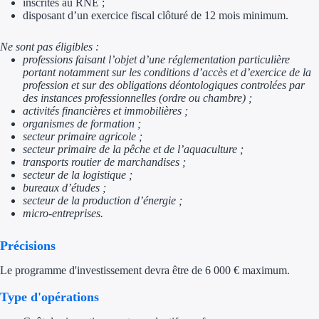
inscrites au RNE ;
disposant d’un exercice fiscal clôturé de 12 mois minimum.
Trouvez des idées de dép
Ne sont pas éligibles :
Quelles aides pour votre
professions faisant l’objet d’une réglementation particulière
portant notamment sur les conditions d’accès et d’exercice de la
Ouvrage
profession et sur des obligations déontologiques controlées par
des instances professionnelles (ordre ou chambre) ;
activités financières et immobilières ;
Territoires
organismes de formation ;
secteur primaire agricole ;
Régions de A à H
secteur primaire de la pêche et de l’aquaculture ;
transports routier de marchandises ;
secteur de la logistique ;
Aides Région Auve
bureaux d’études ;
secteur de la production d’énergie ;
Aides Région Bou
micro-entreprises.
Aides Région Bret
Précisions
Aides Région Centr
Le programme d'investissement devra être de 6 000 € maximum.
Type d'opérations
Aides Région Cors