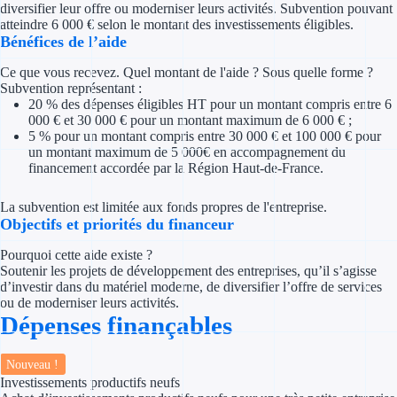
diversifier leur offre ou moderniser leurs activités. Subvention pouvant
Concours entr
atteindre 6 000 € selon le montant des investissements éligibles.
Bénéfices de l’aide
Réduction des 
Ce que vous recevez. Quel montant de l'aide ? Sous quelle forme ?
Accompagneme
Subvention représentant :
20 % des dépenses éligibles HT pour un montant compris entre 6
000 € et 30 000 € pour un montant maximum de 6 000 € ;
Investir dans 
5 % pour un montant compris entre 30 000 € et 100 000 € pour
un montant maximum de 5 000€ en accompagnement du
Aides Fiscales et so
financement accordée par la Région Haut-de-France.
Crédits & rédu
La subvention est limitée aux fonds propres de l'entreprise.
Objectifs et priorités du financeur
Exonération fi
Pourquoi cette aide existe ?
Soutenir les projets de développement des entreprises, qu’il s’agisse
Aides Urssaf
d’investir dans du matériel moderne, de diversifier l’offre de services
ou de moderniser leurs activités.
Dépenses finançables
Prêts publics
Prêt entrepris
Nouveau !
Investissements productifs neufs
Prêt d'honneu