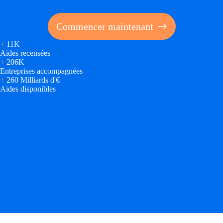
parti des financements publics
Commencer maintenant
+
11K
Aides recensées
+
206K
Entreprises accompagnées
+
260 Milliards d'€
Aides disponibles