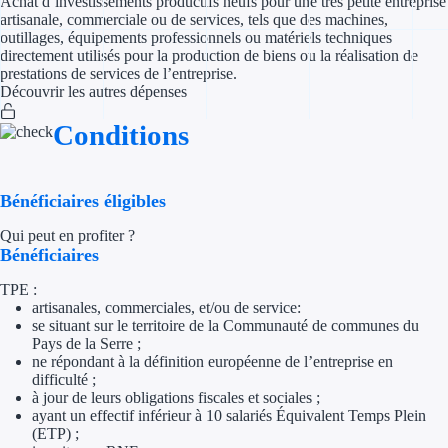
Achat d’investissements productifs neufs pour une très petite entreprise
artisanale, commerciale ou de services, tels que des machines,
outillages, équipements professionnels ou matériels techniques
Appel à projet
directement utilisés pour la production de biens ou la réalisation de
prestations de services de l’entreprise.
Avance rembo
Découvrir les autres dépenses
Garantie banca
Conditions
Par financeur
Bénéficiaires éligibles
Aides par organism
Qui peut en profiter ?
Bénéficiaires
Aides Bpifran
TPE :
Aides ADEM
artisanales, commerciales, et/ou de service:
se situant sur le territoire de la Communauté de communes du
Pays de la Serre ;
Tous les finan
ne répondant à la définition européenne de l’entreprise en
difficulté ;
Solutions MAPi
à jour de leurs obligations fiscales et sociales ;
ayant un effectif inférieur à 10 salariés Équivalent Temps Plein
(ETP) ;
Simulateur d'éligibilité