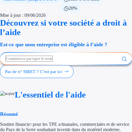
Économies d'én
20%
Mise à jour : 09/06/2026
Aides RSE ent
Découvrez si votre société a droit à
l’aide
Étapes de vie
Est-ce que mon entreprise est éligible à l’aide ?
Création d'ent
Cession d'entr
Entreprise en d
Pas de n° SIRET ? C’est par ici
Aides Ressour
L'essentiel de l'aide
Type de financements
Aides sans rembou
Résumé
Subventions
Soutien financier pour les TPE artisanales, commerciales et de service
du Pays de la Serre souhaitant investir dans du matériel moderne,