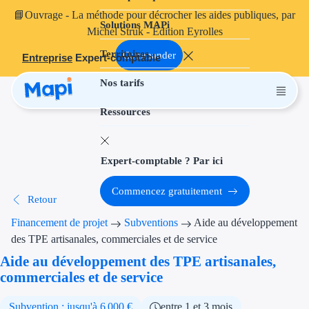
📘
Ouvrage
- La méthode pour décrocher les aides publiques, par
Solutions MAPi
Projets finançables
Michel Struk - Édition Eyrolles
Territoires
Investissement
Commander
Entreprise
Expert-comptable
Nos tarifs
Aides à l'inves
Ressources
Aides immobili
Aides financiè
Expert-comptable ? Par ici
Thématiques
Commencez gratuitement
Retour
Financement i
Financement de projet
Subventions
Aide au développement
Transition éco
des TPE artisanales, commerciales et de service
Aide au développement des TPE artisanales,
Développement
commerciales et de service
Transition nu
Subvention : jusqu'à 6 000 €
entre 1 et 3 mois