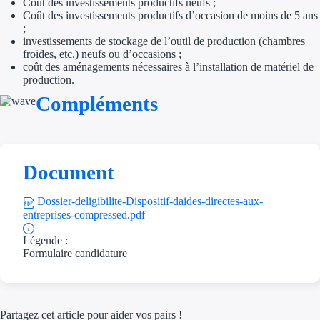
Coût des investissements productifs neufs ;
Aides Région Gran
Coût des investissements productifs d’occasion de moins de 5 ans
;
Aides Région Haut
investissements de stockage de l’outil de production (chambres
froides, etc.) neufs ou d’occasions ;
coût des aménagements nécessaires à l’installation de matériel de
Régions de I à P
production.
Compléments
Aides Région Île-d
Aides Région Nor
Aides Région Nouve
Document
Aides Région Occit
Dossier-deligibilite-Dispositif-daides-directes-aux-
entreprises-compressed.pdf
Aides Région PAC
Légende :
Formulaire candidature
Aides Région Pays 
Outre-mer
Partagez cet article pour aider vos pairs !