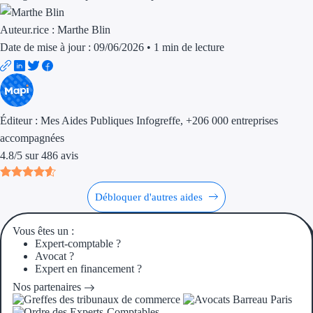
Aides Région Guad
Auteur.rice :
Marthe Blin
Aides Région Guya
Date de mise à jour : 09/06/2026
•
1 min de lecture
Aides Région Mart
Aides Région Mayo
Éditeur :
Mes Aides Publiques Infogreffe
, +206 000 entreprises
Aides Région Réun
accompagnées
4.8
/
5
sur
486
avis
Couvertures
Aides Nationales
Débloquer d'autres aides
Aides Européennes
Vous êtes un :
Expert-comptable ?
Nos tarifs
Avocat ?
Expert en financement ?
Recherche autonome
Nos partenaires
Accompagnement