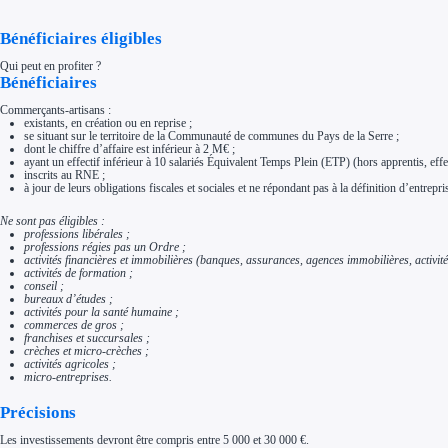
Aides Région Normandie
Aides Région Nouvelle-Aquitaine
Bénéficiaires éligibles
Aides Région Occitanie
Aides Région PACA
Aides Région Pays de la Loire
Qui peut en profiter ?
Bénéficiaires
Outre-mer
Aides Région Guadeloupe
Aides Région Guyane
Commerçants-artisans :
Aides Région Martinique
existants, en création ou en reprise ;
Aides Région Mayotte
se situant sur le territoire de la Communauté de communes du Pays de la Serre ;
Aides Région Réunion
dont le chiffre d’affaire est inférieur à 2 M€ ;
ayant un effectif inférieur à 10 salariés Équivalent Temps Plein (ETP) (hors apprentis, effec
Couvertures
inscrits au RNE ;
Aides Nationales
à jour de leurs obligations fiscales et sociales et ne répondant pas à la définition d’entrepris
Aides Européennes
Nos tarifs
Ne sont pas éligibles :
Recherche autonome
professions libérales ;
Accompagnement
professions régies pas un Ordre ;
Ressources
activités financières et immobilières (banques, assurances, agences immobilières, activité
FAQ
activités de formation ;
Blog
conseil ;
Nos guides
bureaux d’études ;
Nos partenaires
activités pour la santé humaine ;
Contactez-nous
commerces de gros ;
franchises et succursales ;
crèches et micro-crèches ;
activités agricoles ;
micro-entreprises.
Précisions
Les investissements devront être compris entre 5 000 et 30 000 €.