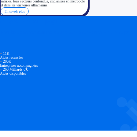
salariés, tous secteurs confondus, implantées en métropole
et dans les territoires ultramarins.
En savoir plus
Soyez accompagné
Réalisez des économies pour votre entreprise en tirant parti
+
11K
Aides recensées
+
206K
Entreprises accompagnées
+
260 Milliards d'€
Aides disponibles