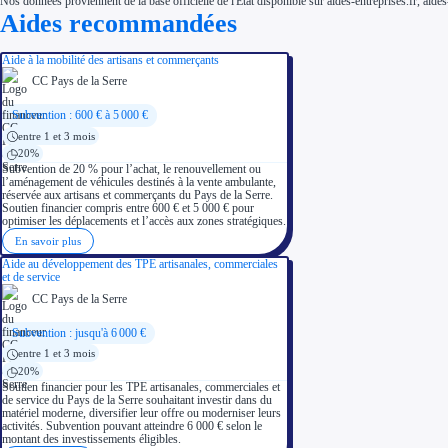
Nos données proviennent de la base officielle de l'État disponible sur aides-entreprises.fr, aides
Aides recommandées
Aide à la mobilité des artisans et commerçants
CC Pays de la Serre
Subvention : 600 € à 5 000 €
entre 1 et 3 mois
20%
Subvention de 20 % pour l’achat, le renouvellement ou
l’aménagement de véhicules destinés à la vente ambulante,
réservée aux artisans et commerçants du Pays de la Serre.
Soutien financier compris entre 600 € et 5 000 € pour
optimiser les déplacements et l’accès aux zones stratégiques.
En savoir plus
Aide au développement des TPE artisanales, commerciales
et de service
CC Pays de la Serre
Subvention : jusqu'à 6 000 €
entre 1 et 3 mois
20%
Soutien financier pour les TPE artisanales, commerciales et
de service du Pays de la Serre souhaitant investir dans du
matériel moderne, diversifier leur offre ou moderniser leurs
activités. Subvention pouvant atteindre 6 000 € selon le
montant des investissements éligibles.