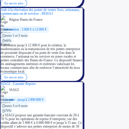
En savoir plus
Aide à la rénovation des points de ventes fixes, artisanaux,
commerciaux ou de services - REHA3
Région Hauts-de-France
Subvention : 2 000 € à 12 000 €
entre 1 et 3 mois
40%
Subvention jusqu’à 12 000 € pour la création, la
modernisation ou la transmission de très petites entreprises
de proximité disposant d’un point de vente fixe dans le
commerce, l’artisanat ou les services en zones rurales et
petites centralités des Hauts-de-France. Ce dispositif finance
les aménagements intérieurs et extérieurs valorisant les
locaux commerciaux afin de renforcer l’attractivité du tissu
économique local.
En savoir plus
SIAGI - Garantie Reprise
SIAGI
Garantie : jusqu'à 2 800 000 €
entre 3 et 6 mois
70%
La SIAGI propose une garantie bancaire couvrant de 20 à
70 % pour les opérations de reprise d’entreprise, sur des
crédits allant de 5 000 € à 4 000 000 € et jusqu’à 15 ans. Ce
dispositif s’adresse aux petites entreprises de moins de 50