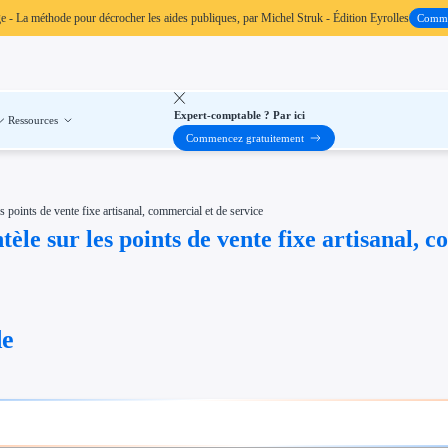
ge
- La méthode pour décrocher les aides publiques, par Michel Struk - Édition Eyrolles
Comm
Expert-comptable ? Par ici
Ressources
Commencez gratuitement
es points de vente fixe artisanal, commercial et de service
ntèle sur les points de vente fixe artisanal, 
de