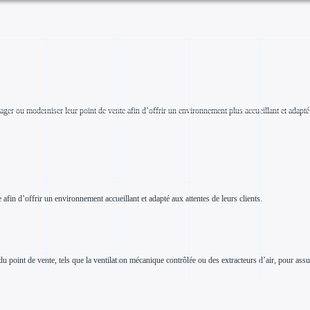
 ou moderniser leur point de vente afin d’offrir un environnement plus accueillant et adapté à
in d’offrir un environnement accueillant et adapté aux attentes de leurs clients.
u point de vente, tels que la ventilation mécanique contrôlée ou des extracteurs d’air, pour assu