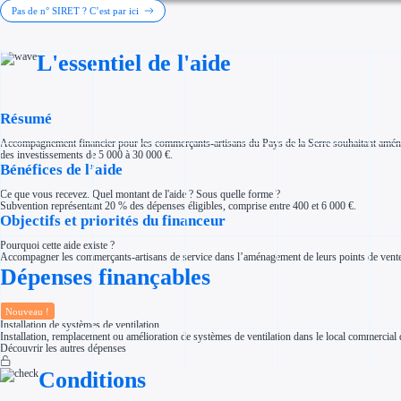
Investir dans une entreprise
Pas de n° SIRET ? C’est par ici
Aides Fiscales et sociales
Crédits & réductions d'impôt
Exonération fiscale
L'essentiel de l'aide
Aides Urssaf
Prêts publics
Prêt entreprise
Prêt d'honneur
Appel à projet
Résumé
Avance remboursable
Garantie bancaire entreprise
Accompagnement financier pour les commerçants-artisans du Pays de la Serre souhaitant aménager
Par financeur
des investissements de 5 000 à 30 000 €.
Aides par organisme financeur
Bénéfices de l’aide
Aides Bpifrance
Aides ADEME
Ce que vous recevez. Quel montant de l'aide ? Sous quelle forme ?
Tous les financeurs
Subvention représentant 20 % des dépenses éligibles, comprise entre 400 et 6 000 €.
Solutions MAPi
Objectifs et priorités du financeur
Simulateur d'éligibilité
Trouvez des idées de dépenses éligibles
Pourquoi cette aide existe ?
Quelles aides pour votre secteur ?
Accompagner les commerçants-artisans de service dans l’aménagement de leurs points de vente af
Ouvrage
Dépenses finançables
Territoires
Régions de A à H
Aides Région Auvergne-Rhône-Alpes
Aides Région Bourgogne-Franche-Comté
Nouveau !
Aides Région Bretagne
Installation de systèmes de ventilation
Aides Région Centre-Val de Loire
Installation, remplacement ou amélioration de systèmes de ventilation dans le local commercial d
Aides Région Corse
Découvrir les autres dépenses
Aides Région Grand-Est
Aides Région Hauts-de-France
Conditions
Régions de I à P
Aides Région Île-de-France