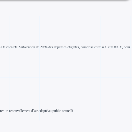
 la clientèle. Subvention de 20 % des dépenses éligibles, comprise entre 400 et 6 000 €, pour
rer un renouvellement d’air adapté au public accueilli.