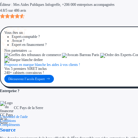
Éditeur :
Mes Aides Publiques Infogreffe
, +206 000 entreprises accompagnées
4.8
/
5
sur
486
avis
Vous êtes un :
Expert-comptable ?
Avocat ?
Expert en financement ?
Nos partenaires
Proposez en marque blanche les aides à vos clients !
Vos 5 premiers SIRET inclus
240+ cabinets convaincus !
Découvrez l’accès Expert
Entreprise ?
CC Pays de la Serre
L'essentiel de l'aide
Conditions
Compléments
Source