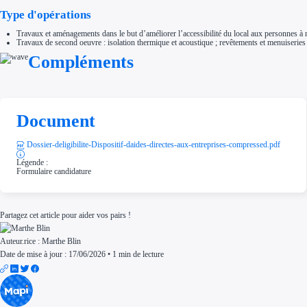
Type d'opérations
Travaux et aménagements dans le but d’améliorer l’accessibilité du local aux personnes à 
Travaux de second oeuvre : isolation thermique et acoustique ; revêtements et menuiseries ex
Compléments
Document
Dossier-deligibilite-Dispositif-daides-directes-aux-entreprises-compressed.pdf
Légende :
Formulaire candidature
Partagez cet article pour aider vos pairs !
Auteur.rice :
Marthe Blin
Date de mise à jour : 17/06/2026
•
1 min de lecture