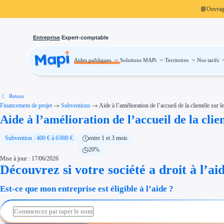
📘
Ouvra
Entreprise
Expert-comptable
Aides publiques
Solutions MAPi
Territoires
Nos tarifs
Aides publiques
Projets finançables
Investissement
Aides à l'investissement
Aides immobilier entreprise
Aides financières entreprise
Retour
Thématiques
Financement de projet
Subventions
Aide à l’amélioration de l’accueil de la clientèle sur l
Financement innovation
Aide à l’amélioration de l’accueil de la clie
Transition écologique
Développement international
Transition numérique
Économies d'énergie et d'eau
Subvention : 400 € à 6 000 €
entre 1 et 3 mois
Aides RSE entreprise
20%
Étapes de vie
Mise à jour : 17/06/2026
Création d'entreprise
Cession d'entreprise
Découvrez si votre société a droit à l’ai
Entreprise en difficulté
Aides Ressources Humaines
Est-ce que mon entreprise est éligible à l’aide ?
Type de financements
Aides sans remboursement
Subventions
Concours entreprise
Réduction des coûts
Accompagnement entreprise