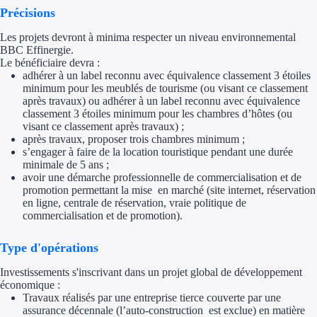
Aides Région Gran
Précisions
Les projets devront à minima respecter un niveau environnemental
Aides Région Haut
BBC Effinergie.
Le bénéficiaire devra :
Régions de I à P
adhérer à un label reconnu avec équivalence classement 3 étoiles
minimum pour les meublés de tourisme (ou visant ce classement
après travaux) ou adhérer à un label reconnu avec équivalence
Aides Région Île-d
classement 3 étoiles minimum pour les chambres d’hôtes (ou
visant ce classement après travaux) ;
Aides Région Nor
après travaux, proposer trois chambres minimum ;
s’engager à faire de la location touristique pendant une durée
minimale de 5 ans ;
Aides Région Nouve
avoir une démarche professionnelle de commercialisation et de
promotion permettant la mise en marché (site internet, réservation
Aides Région Occit
en ligne, centrale de réservation, vraie politique de
commercialisation et de promotion).
Aides Région PAC
Type d'opérations
Aides Région Pays 
Investissements s'inscrivant dans un projet global de développement
économique :
Outre-mer
Travaux réalisés par une entreprise tierce couverte par une
assurance décennale (l’auto-construction est exclue) en matière