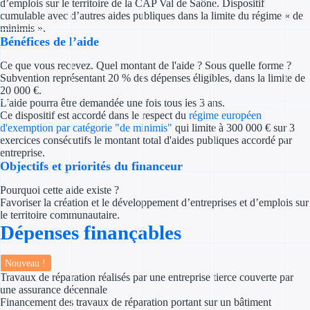
d’emplois sur le territoire de la CAP Val de Saône. Dispositif
Concours entr
cumulable avec d’autres aides publiques dans la limite du régime « de
minimis ».
Réduction des 
Bénéfices de l’aide
Accompagneme
Ce que vous recevez. Quel montant de l'aide ? Sous quelle forme ?
Subvention représentant 20 % des dépenses éligibles, dans la limite de
20 000 €.
Investir dans 
L'aide pourra être demandée une fois tous les 3 ans.
Ce dispositif est accordé dans le respect du
régime européen
d'exemption par catégorie "de minimis"
qui limite à 300 000 € sur 3
Aides Fiscales et so
exercices consécutifs le montant total d'aides publiques accordé par
entreprise.
Crédits & rédu
Objectifs et priorités du financeur
Exonération fi
Pourquoi cette aide existe ?
Favoriser la création et le développement d’entreprises et d’emplois sur
le territoire communautaire.
Aides Urssaf
Dépenses finançables
Prêts publics
Nouveau !
Travaux de réparation réalisés par une entreprise tierce couverte par
Prêt entrepris
une assurance décennale
Financement des travaux de réparation portant sur un bâtiment
Prêt d'honneu