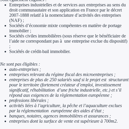
Entreprises industrielles et de services aux entreprises au sens du
Trouvez des idées de dép
droit communautaire et son application en France par le décret
2007-1888 relatif à la nomenclature d’activités des entreprises
(NAF) ;
Quelles aides pour votre
Sociétés d’économie mixte compétentes en matière de portage
immobilier ;
Ouvrage
Sociétés civiles immobilières (sous réserve que le bénéficiaire de
l’aide ne correspondant pas à une entreprise exclue du dispositif)
;
Territoires
Sociétés de crédit-bail immobilier.
Régions de A à H
Ne sont pas éligibles :
auto-entreprises ;
Aides Région Auve
entreprises relevant du régime fiscal des microentreprises ;
entreprises de plus de 250 salariés sauf si le projet est structurant
Aides Région Bou
pour le territoire (fortement créateur d’emploi, investissement
significatif, réhabilitation d’une friche industrielle, etc.) et s’il
répond aux exigences de la règlementation européenne ;
Aides Région Bret
professions libérales ;
activités liées à l’agriculture, la pêche et l’aquaculture exclues
Aides Région Centr
par la réglementation européenne des aides d’état ;
banques, notaires, agences immobilières et assurances ;
Aides Région Cors
entreprises dont la surface de vente est supérieure à 700m2.