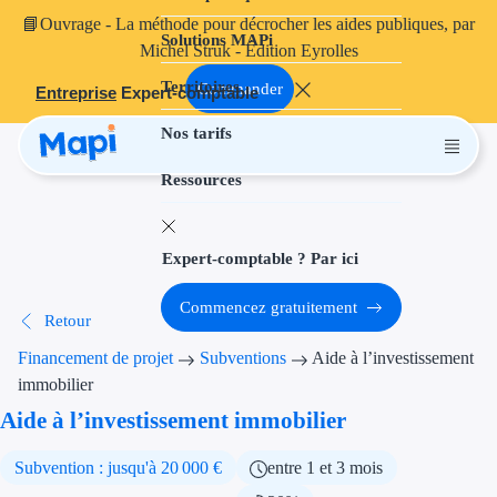
📘
Ouvrage
- La méthode pour décrocher les aides publiques, par
Solutions MAPi
Projets finançables
Michel Struk - Édition Eyrolles
Territoires
Investissement
Commander
Entreprise
Expert-comptable
Nos tarifs
Aides à l'inves
Ressources
Aides immobili
Aides financiè
Expert-comptable ? Par ici
Thématiques
Commencez gratuitement
Retour
Financement i
Financement de projet
Subventions
Aide à l’investissement
Transition éco
immobilier
Aide à l’investissement immobilier
Développement
Subvention : jusqu'à 20 000 €
entre 1 et 3 mois
Transition nu