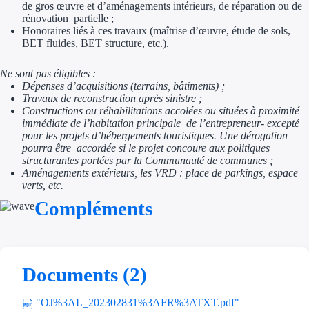
Aides Région Guad
de gros œuvre et d’aménagements intérieurs, de réparation ou de
rénovation partielle ;
Honoraires liés à ces travaux (maîtrise d’œuvre, étude de sols,
Aides Région Guya
BET fluides, BET structure, etc.).
Aides Région Mart
Ne sont pas éligibles :
Dépenses d’acquisitions (terrains, bâtiments) ;
Aides Région Mayo
Travaux de reconstruction après sinistre ;
Constructions ou réhabilitations accolées ou situées à proximité
Aides Région Réun
immédiate de l’habitation principale de l’entrepreneur- excepté
pour les projets d’hébergements touristiques. Une dérogation
pourra être accordée si le projet concoure aux politiques
Couvertures
structurantes portées par la Communauté de communes ;
Aménagements extérieurs, les VRD : place de parkings, espace
Aides Nationales
verts, etc.
Compléments
Aides Européennes
Nos tarifs
Documents (2)
Recherche autonome
"OJ%3AL_202302831%3AFR%3ATXT.pdf"
Accompagnement