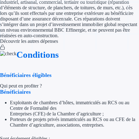
industriel, artisanal, commercial, tertiaire ou touristique (réparation
d’éléments de structure, de planchers, de toitures, de murs, etc.), dès
Appel à projet
lors qu’ils sont effectués par une entreprise extérieure au bénéficiaire
disposant d’une assurance décennale. Ces réparations doivent
s’intégrer dans un projet d’investissement immobilier global respectant
Avance rembo
un niveau environnemental BBC Effinergie, et ne peuvent pas être
réalisées en auto-construction.
Garantie banca
Découvrir les autres dépenses
Conditions
Par financeur
Aides par organism
Bénéficiaires éligibles
Aides Bpifran
Qui peut en profiter ?
Bénéficiaires
Aides ADEM
Exploitants de chambres d’hôtes, immatriculés au RCS ou au
Tous les finan
Centre de Formalité des
Entreprises (CFE) de la Chambre d’agriculture ;
Porteurs de projets privés immatriculés au RCS ou au CFE de la
Solutions MAPi
Chambre d’agriculture, associations, entreprises.
Simulateur d'éligibilité
Sont également éligibles :