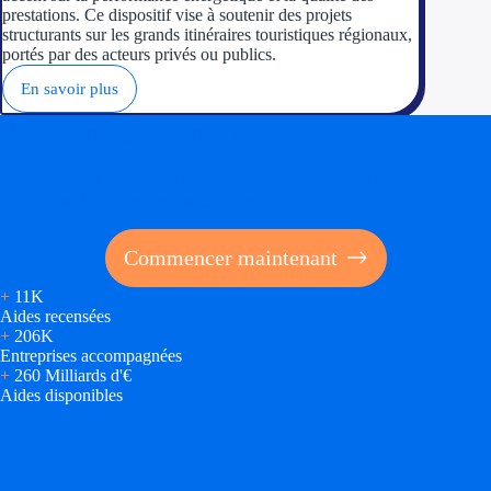
prestations. Ce dispositif vise à soutenir des projets
structurants sur les grands itinéraires touristiques régionaux,
portés par des acteurs privés ou publics.
En savoir plus
Soyez accompagné
Réalisez des économies pour votre entreprise en tirant
parti des financements publics
Commencer maintenant
+
11K
Aides recensées
+
206K
Entreprises accompagnées
+
260 Milliards d'€
Aides disponibles