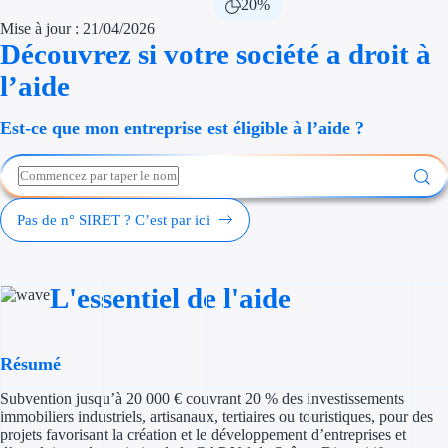
20%
Économies d'én
Mise à jour : 21/04/2026
Découvrez si votre société a droit à
Aides RSE ent
l’aide
Étapes de vie
Est-ce que mon entreprise est éligible à l’aide ?
Création d'ent
Cession d'entr
Pas de n° SIRET ? C’est par ici
Entreprise en d
Aides Ressour
L'essentiel de l'aide
Type de financements
Résumé
Aides sans rembou
Subvention jusqu’à 20 000 € couvrant 20 % des investissements
Subventions
immobiliers industriels, artisanaux, tertiaires ou touristiques, pour des
projets favorisant la création et le développement d’entreprises et