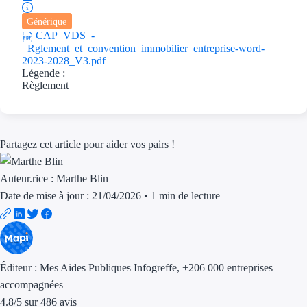
Générique
Ressources
CAP_VDS_-
_Rglement_et_convention_immobilier_entreprise-word-
FAQ
2023-2028_V3.pdf
Légende :
Règlement
Blog
Nos guides
Partagez cet article pour aider vos pairs !
Nos partenaires
Contactez-nous
Auteur.rice :
Marthe Blin
Date de mise à jour : 21/04/2026
•
1 min de lecture
Éditeur :
Mes Aides Publiques Infogreffe
, +206 000 entreprises
accompagnées
4.8
/
5
sur
486
avis