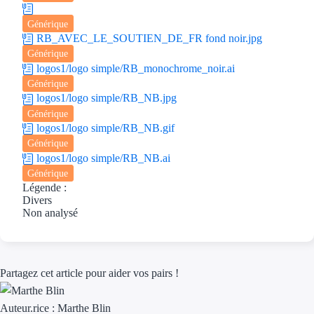
Générique
RB_AVEC_LE_SOUTIEN_DE_FR fond noir.jpg
Générique
logos1/logo simple/RB_monochrome_noir.ai
Générique
logos1/logo simple/RB_NB.jpg
Générique
logos1/logo simple/RB_NB.gif
Générique
logos1/logo simple/RB_NB.ai
Générique
Légende :
Divers
Non analysé
Partagez cet article pour aider vos pairs !
Auteur.rice :
Marthe Blin