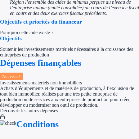
Région l’ensemble des aides de minimis perçues au niveau de
l’entreprise unique (entité consolidée) au cours de l’exercice fiscal
Appel à projet
en cours et des deux exercices fiscaux précédents.
Objectifs et priorités du financeur
Avance rembo
Pourquoi cette aide existe ?
Objectifs
Garantie banca
Soutenir les investissements matériels nécessaires à la croissance des
Par financeur
entreprises de production
Dépenses finançables
Aides par organism
Nouveau !
Aides Bpifran
Investissements matériels non immobiliers
Achats d’équipements et de matériels de production, à l’exclusion de
tout bien immobilier, réalisés par une très petite entreprise de
Aides ADEM
production ou de services aux entreprises de production pour créer,
développer ou moderniser son outil de production.
Tous les finan
Découvrir les autres dépenses
Conditions
Solutions MAPi
Simulateur d'éligibilité