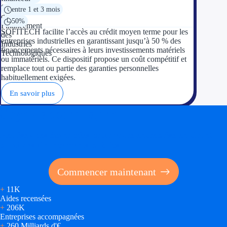
entre 1 et 3 mois
50%
SOFITECH facilite l’accès au crédit moyen terme pour les
entreprises industrielles en garantissant jusqu’à 50 % des
financements nécessaires à leurs investissements matériels
ou immatériels. Ce dispositif propose un coût compétitif et
remplace tout ou partie des garanties personnelles
habituellement exigées.
En savoir plus
Soyez accompagné
Réalisez des économies pour votre entreprise en tirant
parti des financements publics
Commencer maintenant
+
11K
Aides recensées
+
206K
Entreprises accompagnées
+
260 Milliards d'€