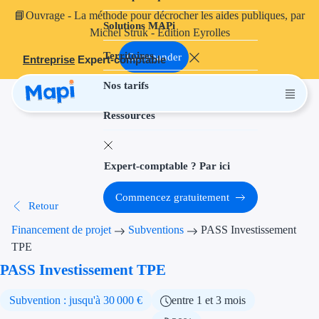
📘
Ouvrage
- La méthode pour décrocher les aides publiques, par
Solutions MAPi
Projets finançables
Michel Struk - Édition Eyrolles
Territoires
Investissement
Commander
Entreprise
Expert-comptable
Nos tarifs
Aides à l'inves
Ressources
Aides immobili
Aides financiè
Expert-comptable ? Par ici
Thématiques
Commencez gratuitement
Retour
Financement i
Financement de projet
Subventions
PASS Investissement
Transition éco
TPE
PASS Investissement TPE
Développement
Subvention : jusqu'à 30 000 €
entre 1 et 3 mois
Transition nu