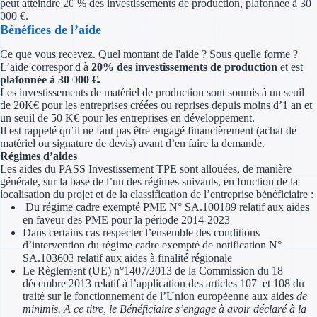
peut atteindre 20 % des investissements de production, plafonnée à 30
Concours entr
000 €.
Bénéfices de l’aide
Réduction des 
Ce que vous recevez. Quel montant de l'aide ? Sous quelle forme ?
Accompagneme
L’aide correspond à
20% des investissements de production
et est
plafonnée à 30 000 €.
Les investissements de matériel de production sont soumis à un seuil
Investir dans 
de 20K€ pour les entreprises créées ou reprises depuis moins d’1 an et
un seuil de 50 K€ pour les entreprises en développement.
Il est rappelé qu’il ne faut pas être engagé financièrement (achat de
Aides Fiscales et so
matériel ou signature de devis) avant d’en faire la demande.
Régimes d’aides
Crédits & rédu
Les aides du PASS Investissement TPE sont allouées, de manière
générale, sur la base de l’un des régimes suivants, en fonction de la
Exonération fi
localisation du projet et de la classification de l’entreprise bénéficiaire :
Du régime cadre exempté PME N° SA.100189 relatif aux aides
en faveur des PME pour la période 2014-2023
Aides Urssaf
Dans certains cas respecter l’ensemble des conditions
d’intervention du régime cadre exempté de notification N°
Prêts publics
SA.103603 relatif aux aides à finalité régionale
Le Règlement (UE) n°1407/2013 de la Commission du 18
décembre 2013 relatif à l’application des articles 107 et 108 du
Prêt entrepris
traité sur le fonctionnement de l’Union européenne aux aides
de
minimis. A ce titre, le Bénéficiaire s’engage à avoir déclaré à la
Prêt d'honneu