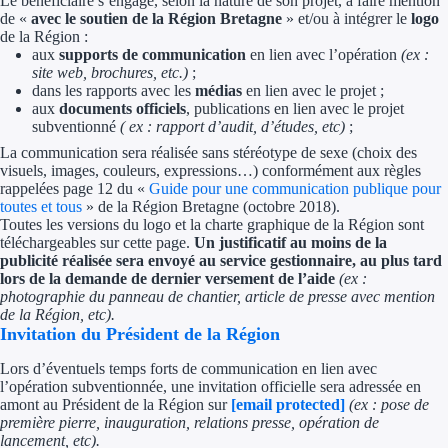
Le bénéficiaire s’engage, selon la nature de son projet, à faire mention
Aides Région Guad
de «
avec le soutien de la Région Bretagne
» et/ou à intégrer le
logo
de la Région :
Aides Région Guya
aux
supports de communication
en lien avec l’opération
(ex :
site web, brochures, etc.)
;
Aides Région Mart
dans les rapports avec les
médias
en lien avec le projet ;
aux
documents officiels
, publications en lien avec le projet
subventionné
( ex : rapport d’audit, d’études, etc)
;
Aides Région Mayo
La communication sera réalisée sans stéréotype de sexe (choix des
visuels, images, couleurs, expressions…) conformément aux règles
Aides Région Réun
rappelées page 12 du «
Guide pour une communication publique pour
toutes et tous
» de la Région Bretagne (octobre 2018).
Couvertures
Toutes les versions du logo et la charte graphique de la Région sont
téléchargeables sur cette page.
Un justificatif au moins de la
publicité réalisée sera envoyé au service gestionnaire, au plus tard
Aides Nationales
lors de la demande de dernier versement de l’aide
(ex :
photographie du panneau de chantier, article de presse avec mention
Aides Européennes
de la Région, etc).
Invitation du Président de la Région
Nos tarifs
Lors d’éventuels temps forts de communication en lien avec
l’opération subventionnée, une invitation officielle sera adressée en
Recherche autonome
amont au Président de la Région sur
[email protected]
(ex : pose de
première pierre, inauguration, relations presse, opération de
lancement, etc).
Accompagnement