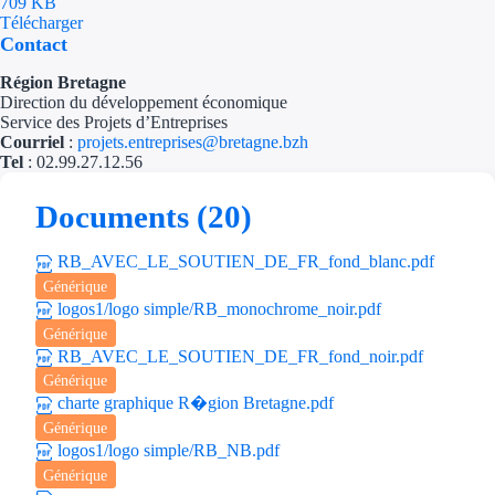
709 KB
Télécharger
Contact
Région Bretagne
Direction du développement économique
Service des Projets d’Entreprises
Courriel
:
projets.entreprises@bretagne.bzh
Tel
: 02.99.27.12.56
Documents (20)
RB_AVEC_LE_SOUTIEN_DE_FR_fond_blanc.pdf
Générique
logos1/logo simple/RB_monochrome_noir.pdf
Générique
RB_AVEC_LE_SOUTIEN_DE_FR_fond_noir.pdf
Générique
charte graphique R�gion Bretagne.pdf
Générique
logos1/logo simple/RB_NB.pdf
Générique