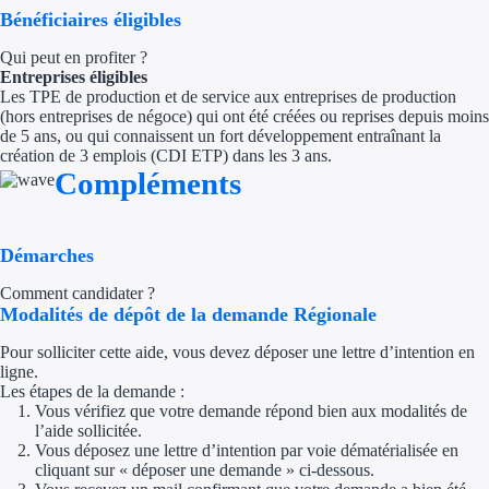
Bénéficiaires éligibles
Trouvez des idées de dép
Qui peut en profiter ?
Entreprises éligibles
Quelles aides pour votre
Les TPE de production et de service aux entreprises de production
(hors entreprises de négoce) qui ont été créées ou reprises depuis moins
Ouvrage
de 5 ans, ou qui connaissent un fort développement entraînant la
création de 3 emplois (CDI ETP) dans les 3 ans.
Compléments
Territoires
Régions de A à H
Démarches
Aides Région Auve
Comment candidater ?
Modalités de dépôt de la demande Régionale
Aides Région Bou
Pour solliciter cette aide, vous devez déposer une lettre d’intention en
Aides Région Bret
ligne.
Les étapes de la demande :
Vous vérifiez que votre demande répond bien aux modalités de
Aides Région Centr
l’aide sollicitée.
Vous déposez une lettre d’intention par voie dématérialisée en
Aides Région Cors
cliquant sur « déposer une demande » ci-dessous.