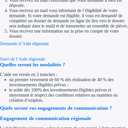
Vous recevez un mail confirmant que votre demande a bien été
Aides Région Gran
déposée.
Vous recevez un mail vous informant de l’éligibilité de votre
demande. Si votre demande est éligible, il vous est demandé de
Aides Région Haut
compléter un dossier de demande en ligne (le lien vers le dossier
sera indiqué dans le mail) et de transmettre un ensemble de pièces.
Régions de I à P
Vous recevez une information sur la prise en compte de votre
dossier.
Aides Région Île-d
Demande d’Aide régionale
Aides Région Nor
Suivi de l’Aide régionale
Quelles seront les modalités ?
Aides Région Nouve
L’aide est versée en 2 tranches :
Aides Région Occit
un premier versement de 60 % dès réalisation de 40 % des
investissements éligibles prévus ;
le solde dès 100% des investissements éligibles prévus et
Aides Région PAC
moyennant le respect des conditions relatives au maintien ou
création d’emplois.
Aides Région Pays 
Quels seront vos engagements de communication ?
Outre-mer
Engagement de communication régionale