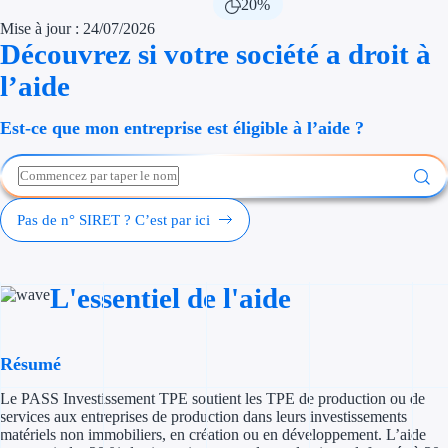
20%
Économies d'én
Mise à jour : 24/07/2026
Découvrez si votre société a droit à
Aides RSE ent
l’aide
Étapes de vie
Est-ce que mon entreprise est éligible à l’aide ?
Création d'ent
Cession d'entr
Pas de n° SIRET ? C’est par ici
Entreprise en d
Aides Ressour
L'essentiel de l'aide
Type de financements
Résumé
Aides sans rembou
Le PASS Investissement TPE soutient les TPE de production ou de
Subventions
services aux entreprises de production dans leurs investissements
matériels non immobiliers, en création ou en développement. L’aide