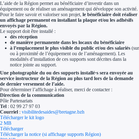
L’aide de la Région permet au bénéficiaire d’investir dans un
équipement ou de réaliser un aménagement qui développe son activité.
Ressources
Pour le faire savoir et valoriser son projet,
le bénéficiaire doit réaliser
un affichage permanent en installant la plaque et/ou les adhésifs
envoyés par la Région.
FAQ
Le support doit être installé :
dès réception
Blog
de manière permanente dans les locaux du bénéficiaire
à l’emplacement le plus visible du public et/ou des salariés
(sur
Nos guides
ou à proximité de l’équipement ou de l’aménagement). Les
modalités d’installation de ces supports sont décrites dans la
notice jointe au support.
Nos partenaires
Une photographie du ou des supports installé·s sera envoyée au
service instructeur de la Région au plus tard lors de la demande
Contactez-nous
de dernier versement de l’aide.
Pour déterminer l’affichage à réaliser, merci de contacter :
Direction de la communication
Pôle Partenariats
Tel
: 02 99 27 97 03
Courriel
:
visibilitedesaides@bretagne.bzh
Télécharger le kit logo
2 MB
Télécharger
Télécharger la notice (si affichage supports Région)