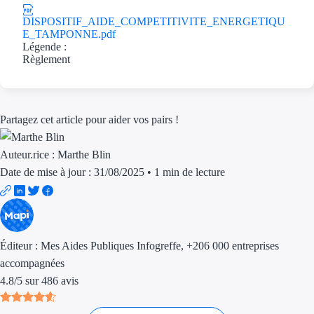
Aides Région Gran
DISPOSITIF_AIDE_COMPETITIVITE_ENERGETIQU
E_TAMPONNE.pdf
Aides Région Haut
Légende :
Règlement
Régions de I à P
Aides Région Île-d
Partagez cet article pour aider vos pairs !
Aides Région Nor
Auteur.rice :
Marthe Blin
Aides Région Nouve
Date de mise à jour : 31/08/2025
•
1 min de lecture
Aides Région Occit
Aides Région PAC
Éditeur :
Mes Aides Publiques Infogreffe
, +206 000 entreprises
Aides Région Pays 
accompagnées
4.8
/
5
sur
486
avis
Outre-mer