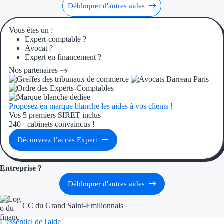
Aides Région Guad
Débloquer d'autres aides
Aides Région Guya
Vous êtes un :
Expert-comptable ?
Aides Région Mart
Avocat ?
Expert en financement ?
Aides Région Mayo
Nos partenaires
Aides Région Réun
Proposez en marque blanche les aides à vos clients !
Couvertures
Vos 5 premiers SIRET inclus
240+ cabinets convaincus !
Aides Nationales
Découvrez l’accès Expert
Aides Européennes
Entreprise ?
Nos tarifs
Débloquer d'autres aides
Recherche autonome
CC du Grand Saint-Emilionnais
Accompagnement
L'essentiel de l'aide