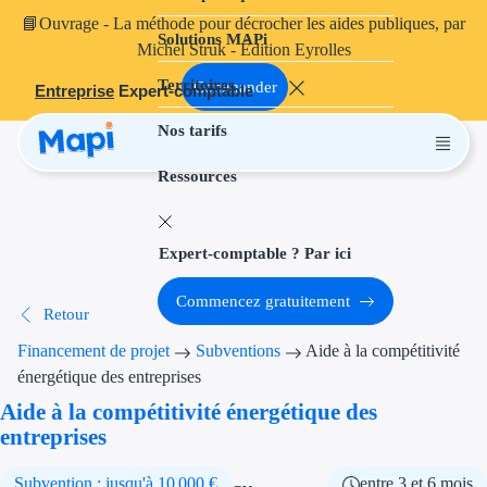
📘
Ouvrage
- La méthode pour décrocher les aides publiques, par
Solutions MAPi
Projets finançables
Michel Struk - Édition Eyrolles
Territoires
Investissement
Commander
Entreprise
Expert-comptable
Nos tarifs
Aides à l'inves
Ressources
Aides immobili
Aides financiè
Expert-comptable ? Par ici
Thématiques
Commencez gratuitement
Retour
Financement i
Financement de projet
Subventions
Aide à la compétitivité
Transition éco
énergétique des entreprises
Aide à la compétitivité énergétique des
Développement
entreprises
Transition nu
Subvention : jusqu'à 10 000 €
entre 3 et 6 mois