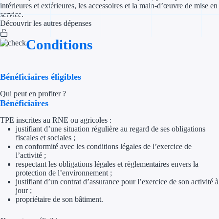
intérieures et extérieures, les accessoires et la main-d’œuvre de mise en
service.
Appel à projet
Découvrir les autres dépenses
Avance rembo
Conditions
Garantie banca
Bénéficiaires éligibles
Par financeur
Qui peut en profiter ?
Bénéficiaires
Aides par organism
TPE inscrites au RNE ou agricoles :
Aides Bpifran
justifiant d’une situation régulière au regard de ses obligations
fiscales et sociales ;
en conformité avec les conditions légales de l’exercice de
Aides ADEM
l’activité ;
respectant les obligations légales et règlementaires envers la
Tous les finan
protection de l’environnement ;
justifiant d’un contrat d’assurance pour l’exercice de son activité à
jour ;
Solutions MAPi
propriétaire de son bâtiment.
Simulateur d'éligibilité