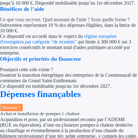
jusqu’à 10 000 €. Dispositif mobilisable jusqu’au 1er décembre 2027.
Concours entr
Bénéfices de l’aide
Réduction des 
Ce que vous recevez. Quel montant de l'aide ? Sous quelle forme ?
Subvention représentant 10 % des dépenses éligibles, dans la limite de
Accompagneme
10 000 €.
Ce dispositif est accordé dans le respect du
régime européen
d'exemption par catégorie "de minimis"
qui limite à 300 000 € sur 3
Investir dans 
exercices consécutifs le montant total d'aides publiques accordé par
entreprise.
Aides Fiscales et so
Objectifs et priorités du financeur
Pourquoi cette aide existe ?
Crédits & rédu
Soutenir la transition énergétique des entreprises de la Communauté de
communes du Grand Saint-Emilionnais.
Exonération fi
Ce dispositif est mobilisable jusqu'au 1er décembre 2027.
Dépenses finançables
Aides Urssaf
Nouveau !
Prêts publics
Achat et installation de pompes à chaleur
Acquisition et pose, par un professionnel reconnu par l’ADEME
(RGE ou équivalent), d’une ou plusieurs pompes à chaleur destinées
Prêt entrepris
au chauffage et éventuellement à la production d’eau chaude du
bâtiment professionnel d’une très petite entreprise, y compris les unités
Prêt d'honneu