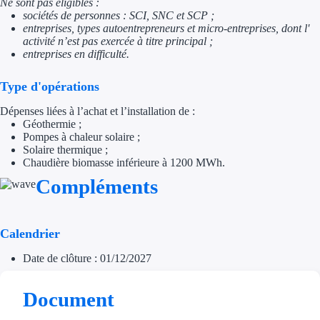
Ne sont pas éligibles :
sociétés de personnes : SCI, SNC et SCP ;
Trouvez des idées de dép
entreprises, types autoentrepreneurs et micro-entreprises, dont l'
activité n’est pas exercée à titre principal ;
Quelles aides pour votre
entreprises en difficulté.
Ouvrage
Type d'opérations
Dépenses liées à l’achat et l’installation de :
Territoires
Géothermie ;
Pompes à chaleur solaire ;
Régions de A à H
Solaire thermique ;
Chaudière biomasse inférieure à 1200 MWh.
Aides Région Auve
Compléments
Aides Région Bou
Calendrier
Aides Région Bret
Date de clôture : 01/12/2027
Aides Région Centr
Document
Aides Région Cors