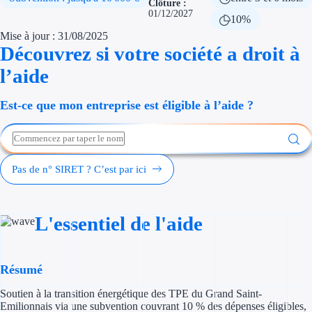
Clôture :
Économies d'én
01/12/2027
10%
Mise à jour : 31/08/2025
Aides RSE ent
Découvrez si votre société a droit à
l’aide
Étapes de vie
Est-ce que mon entreprise est éligible à l’aide ?
Création d'ent
Cession d'entr
Entreprise en d
Pas de n° SIRET ? C’est par ici
Aides Ressour
L'essentiel de l'aide
Type de financements
Aides sans rembou
Résumé
Subventions
Soutien à la transition énergétique des TPE du Grand Saint-
Emilionnais via une subvention couvrant 10 % des dépenses éligibles,