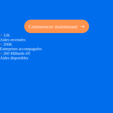
Réalisez des économies pour votre entreprise en tirant
parti des financements publics
Commencer maintenant
+
11K
Aides recensées
+
206K
Entreprises accompagnées
+
260 Milliards d'€
Aides disponibles