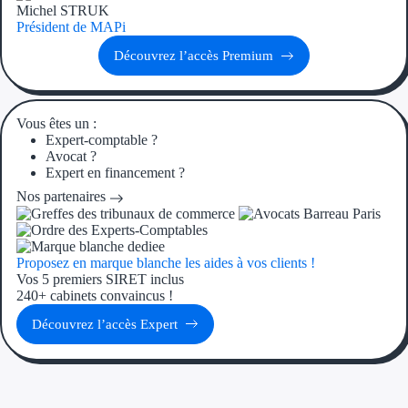
Aides Région 
Michel STRUK
Président de MAPi
Aides Région 
Découvrez l’accès Premium
Aides Région 
Vous êtes un :
Régions de I à P
Expert-comptable ?
Avocat ?
Aides Région Î
Expert en financement ?
Nos partenaires
Aides Région
Aides Région 
Proposez en marque blanche les aides à vos clients !
Aides Région 
Vos 5 premiers SIRET inclus
240+ cabinets convaincus !
Aides Région
Découvrez l’accès Expert
Aides Région P
Outre-mer