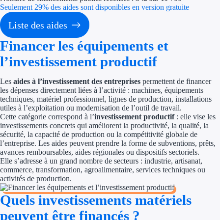
Seulement 29% des aides sont disponibles en version gratuite
Économies d'én
Liste des aides
Aides RSE ent
Financer les équipements et
l’investissement productif
Étapes de vie
Les
aides à l’investissement des entreprises
permettent de financer
Création d'ent
les dépenses directement liées à l’activité : machines, équipements
techniques, matériel professionnel, lignes de production, installations
Cession d'entr
utiles à l’exploitation ou modernisation de l’outil de travail.
Cette catégorie correspond à l’
investissement productif
: elle vise les
investissements concrets qui améliorent la productivité, la qualité, la
Entreprise en d
sécurité, la capacité de production ou la compétitivité globale de
l’entreprise. Les aides peuvent prendre la forme de subventions, prêts,
Aides Ressour
avances remboursables, aides régionales ou dispositifs sectoriels.
Elle s’adresse à un grand nombre de secteurs : industrie, artisanat,
commerce, transformation, agroalimentaire, services techniques ou
Type de financements
activités de production.
Aides sans rembou
Quels investissements matériels
peuvent être financés ?
Subventions