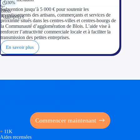
30%
Subvention jusqu’à 5 000 € pour soutenir les
investissements des artisans, commerçants et services de
proximité situés dans les centres-villes et centres-bourgs de
la Communauté d’agglomération de Blois. L’aide vise à
renforcer l’attractivité commerciale locale et à faciliter la
transmission des petites entreprises.
En savoir plus
Soyez accompagné
Réalisez des économies pour votre entreprise en tirant
parti des financements publics
Commencer maintenant
+
11K
Aides recensées