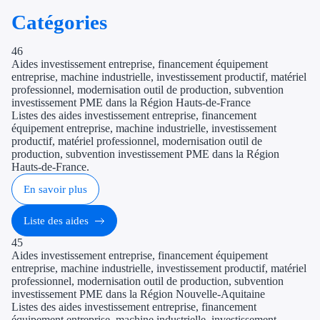
Catégories
Aides Bpifran
Aides ADEM
46
Aides investissement entreprise, financement équipement
entreprise, machine industrielle, investissement productif, matériel
Tous les finan
professionnel, modernisation outil de production, subvention
investissement PME dans la Région Hauts-de-France
Solutions MAPi
Listes des aides investissement entreprise, financement
équipement entreprise, machine industrielle, investissement
productif, matériel professionnel, modernisation outil de
Testez le potentiel de vos
production, subvention investissement PME dans la Région
Hauts-de-France.
Ouvrage
En savoir plus
Nos tarifs
Liste des aides
Ressources
45
Aides investissement entreprise, financement équipement
entreprise, machine industrielle, investissement productif, matériel
FAQ Expert
professionnel, modernisation outil de production, subvention
investissement PME dans la Région Nouvelle-Aquitaine
Témoignages
Listes des aides investissement entreprise, financement
équipement entreprise, machine industrielle, investissement