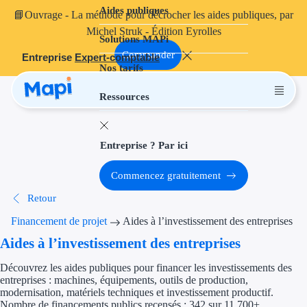
Aides publiques
Aides publiques
📘
Ouvrage
- La méthode pour décrocher les aides publiques, par
Michel Struk - Édition Eyrolles
Solutions MAPi
Projets finançables
Commander
Entreprise
Expert-comptable
Nos tarifs
Investissement
Ressources
Aides à l'inves
Aides immobili
Entreprise ? Par ici
Aides financiè
Commencez gratuitement
Thématiques
Retour
Financement i
Financement de projet
Aides à l’investissement des entreprises
Aides à l’investissement des entreprises
Transition éco
Découvrez les aides publiques pour financer les investissements des
Développement
entreprises : machines, équipements, outils de production,
modernisation, matériels techniques et investissement productif.
Nombre de financements publics recensés : 342 sur 11 700+
Transition nu