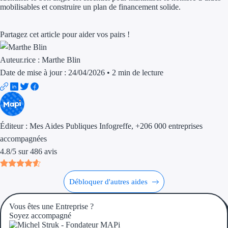
mobilisables et construire un plan de financement solide.
Prêt d'honneu
Appel à projet
Partagez cet article pour aider vos pairs !
Avance rembo
Auteur.rice :
Marthe Blin
Date de mise à jour : 24/04/2026
•
2 min de lecture
Garantie banca
Territoires
Régions de A à H
Éditeur :
Mes Aides Publiques Infogreffe
, +206 000 entreprises
accompagnées
Aides Région 
4.8
/
5
sur
486
avis
Aides Région
Débloquer d'autres aides
Aides Région 
Vous êtes une Entreprise ?
Aides Région 
Soyez accompagné