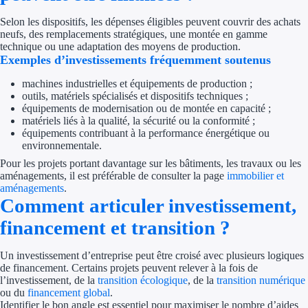
Concours entr
Selon les dispositifs, les dépenses éligibles peuvent couvrir des achats
neufs, des remplacements stratégiques, une montée en gamme
technique ou une adaptation des moyens de production.
Réduction des 
Exemples d’investissements fréquemment soutenus
Accompagneme
machines industrielles et équipements de production ;
outils, matériels spécialisés et dispositifs techniques ;
Investir dans 
équipements de modernisation ou de montée en capacité ;
matériels liés à la qualité, la sécurité ou la conformité ;
équipements contribuant à la performance énergétique ou
Aides Fiscales et so
environnementale.
Pour les projets portant davantage sur les bâtiments, les travaux ou les
Crédits & rédu
aménagements, il est préférable de consulter la page
immobilier et
aménagements
.
Exonération fi
Comment articuler investissement,
financement et transition ?
Aides Urssaf
Un investissement d’entreprise peut être croisé avec plusieurs logiques
Prêts publics
de financement. Certains projets peuvent relever à la fois de
l’investissement, de la
transition écologique
, de la
transition numérique
ou du
financement global
.
Prêt entrepris
Identifier le bon angle est essentiel pour maximiser le nombre d’aides