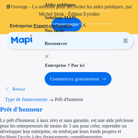
Aides publiques
Aides publiques
📘
Ouvrage
- La méthode pour décrocher les aides publiques, par
Michel Struk - Édition Eyrolles
Solutions MAPi
Projets finançables
Commander
Entreprise
Expert-comptable
Nos tarifs
Investissement
Ressources
Aides à l'inves
Aides immobili
Entreprise ? Par ici
Aides financiè
Commencez gratuitement
Thématiques
Retour
Financement i
Type de financements
Prêt d'honneur
Prêt d'honneur
Transition éco
Le prêt d'honneur, à taux zéro et sans garantie, est une aide précieuse
Développement
pour les entrepreneurs de moins de 3 ans pour créer, reprendre ou
développer leur entreprise, en renforçant leurs fonds propres et
facilitant l'accès à des financements complémentaires.
Transition nu