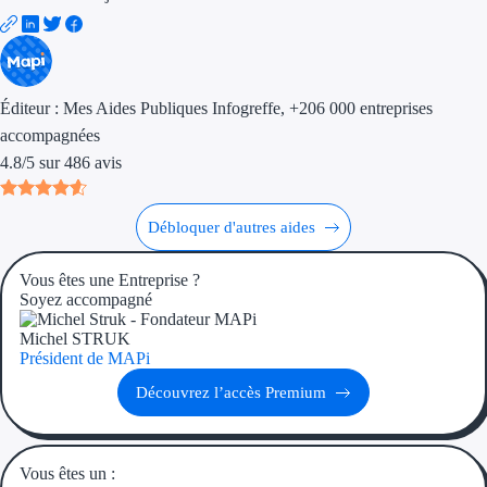
Aides Région 
Aides Région 
Aides Région 
Éditeur :
Mes Aides Publiques Infogreffe
, +206 000 entreprises
accompagnées
Régions de I à P
4.8
/
5
sur
486
avis
Aides Région Î
Débloquer d'autres aides
Aides Région
Vous êtes une Entreprise ?
Aides Région 
Soyez accompagné
Aides Région 
Michel STRUK
Président de MAPi
Aides Région
Découvrez l’accès Premium
Aides Région P
Vous êtes un :
Outre-mer