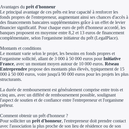
Avantages du
prêt d'honneur
Concours entr
Le principal avantage de ces prêts est leur capacité à renforcer les
fonds propres de l'entrepreneur, augmentant ainsi ses chances d'accès à
Réduction des 
des financements bancaires supplémentaires grâce à un effet de levier
financier significatif. Pour chaque euro de prêt d'honneur accordé, les
banques proposent en moyenne entre 8,2 et 13 euros de financement
Accompagneme
complémentaire, selon l'organisme initiateur du prêt (LegalPlace).
Investir dans 
Montants et conditions
Le montant varie selon le projet, les besoins en fonds propres et
l'organisme sollicité, allant de 3 000 à 50 000 euros pour
Initiative
Aides Fiscales et so
France
, avec un montant moyen autour de 10 000 euros.
Réseau
Entreprendre
propose des montants plus élevés, typiquement de 15
Crédits & rédu
000 à 50 000 euros, voire jusqu'à 90 000 euros pour les projets les plus
structurants.
Exonération fi
La durée de remboursement est généralement comprise entre trois et
cinq ans, avec un différé de remboursement possible, soulignant
Aides Urssaf
l'aspect de soutien et de confiance entre l'entrepreneur et l'organisme
prêteur.
Prêts publics
Comment obtenir un prêt d'honneur ?
Pour solliciter un
prêt d'honneur
, l'entrepreneur doit prendre contact
Prêt entrepris
avec l'association la plus proche de son lieu de résidence ou de son