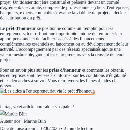
projet. Un dossier doit être constitué et présenté devant un comité
Prêt d'honneu
d'agrément. Ce comité, composé de professionnels (chefs d'entreprises,
banquiers, experts-comptables), évalue la viabilité du projet et décide
de l'attribution du prêt.
Appel à projet
Le
prêt d'honneur
se positionne comme un tremplin pour les
Avance rembo
entrepreneurs, leur offrant une opportunité unique de renforcer leur
apport personnel et de faciliter l'accès à des financements
Garantie banca
complémentaires essentiels au lancement ou au développement de leur
activité. L'accompagnement par des réseaux spécialisés ajoute une
valeur inestimable, guidant les entrepreneurs vers la réussite de leurs
Territoires
projets.
Régions de A à H
Pour en savoir plus sur les
prêts d’honneur
et comment les obtenir,
les entreprises sont invitées à s'informer sur les conditions d'éligibilité
et les démarches à suivre. Vous retrouverez les fiches d’aides ci-
Aides Région 
dessous.
Aides Région
Aides Région 
Partagez cet article pour aider vos pairs !
Aides Région 
Auteur.rice :
Marthe Blin
Date de mise à jour : 10/06/2025
•
2 min de lecture