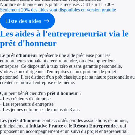
Nombre de financements publics recensés : 541 sur 11 700+
Seulement 29% des aides sont disponibles en version gratuite
Économies d'én
Liste des aides
Aides RSE ent
Les aides à l'entrepreneuriat via le
Étapes de vie
prêt d'honneur
Création d'ent
Le
prêt d'honneur
représente une aide précieuse pour les
entrepreneurs souhaitant créer, reprendre, ou développer leur
Cession d'entr
entreprise. Ce dispositif, à taux zéro et sans garantie personnelle,
s'adresse aux dirigeants d'entreprises et aux porteurs de projet
personnel. Il est distinct d'un prêt classique par sa nature personnelle au
Entreprise en d
créateur et non à l'entreprise elle-même.
Aides Ressour
Qui peut bénéficier d'un
prêt d'honneur
?
- Les créateurs d'entreprise
- Les repreneurs d'entreprise
Type de financements
- Les jeunes entreprises de moins de 3 ans
Aides sans rembou
Les
prêts d’honneur
sont accordés par des associations reconnues,
principalement
Initiative France
et le
Réseau Entreprendre
, qui
proposent un accompagnement et un suivi du projet entrepreneurial.
Subventions