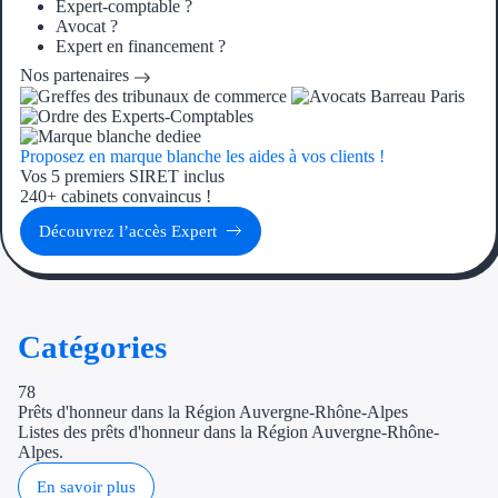
Expert-comptable ?
Avocat ?
Aides Région 
Expert en financement ?
Nos partenaires
Aides Région
Aides Région 
Proposez en marque blanche les aides à vos clients !
Vos 5 premiers SIRET inclus
Aides Région 
240+ cabinets convaincus !
Aides Région 
Découvrez l’accès Expert
Couvertures
Aides National
Catégories
Aides Europé
78
Prêts d'honneur dans la Région Auvergne-Rhône-Alpes
Par financeur
Listes des prêts d'honneur dans la Région Auvergne-Rhône-
Alpes.
Aides par organism
En savoir plus