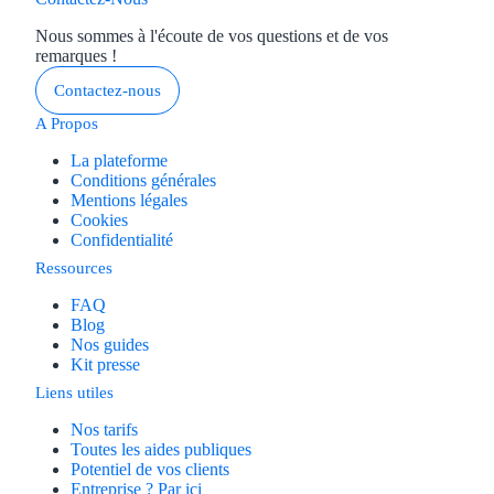
Prêt d'honneu
Nous sommes à l'écoute de vos questions et de vos
remarques !
Appel à projet
Contactez-nous
Avance rembo
A Propos
La plateforme
Garantie banca
Conditions générales
Mentions légales
Territoires
Cookies
Confidentialité
Régions de A à H
Ressources
FAQ
Aides Région 
Blog
Nos guides
Aides Région
Kit presse
Liens utiles
Aides Région 
Nos tarifs
Toutes les aides publiques
Aides Région 
Potentiel de vos clients
Entreprise ? Par ici