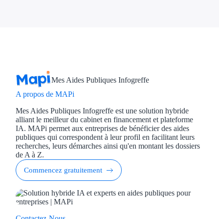
Concours entr
Réduction des 
Accompagneme
Investir dans 
Mes Aides Publiques Infogreffe
A propos de MAPi
Aides Fiscales et so
Mes Aides Publiques Infogreffe est une solution hybride
alliant le meilleur du cabinet en financement et plateforme
Crédits & rédu
IA. MAPi permet aux entreprises de bénéficier des aides
publiques qui correspondent à leur profil en facilitant leurs
Exonération fi
recherches, leurs démarches ainsi qu'en montant les dossiers
de A à Z.
Aides Urssaf
Commencez gratuitement
Prêts publics
Prêt entrepris
Contactez-Nous