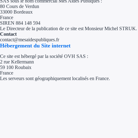
SAS sous le nom commercial Mes Aides Publiques :
80 Cours de Verdun
33000 Bordeaux
Économies d'én
France
SIREN 884 148 594
Aides RSE ent
Le Directeur de la publication de ce site est Monsieur Michel STRUK.
Contact
contact@mesaidespubliques.fr
Étapes de vie
Hébergement du Site internet
Création d'ent
Ce site est hébergé par la société OVH SAS :
2 rue Kellermann
Cession d'entr
59 100 Roubaix
France
Les serveurs sont géographiquement localisés en France.
Entreprise en d
Aides Ressour
Type de financements
Aides sans rembou
Subventions