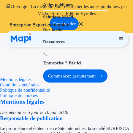
Aides publiques
Aides publiques
📘
Ouvrage
- La méthode pour décrocher les aides publiques, par
Michel Struk - Édition Eyrolles
Solutions MAPi
Projets finançables
Commander
Entreprise
Expert-comptable
Nos tarifs
Investissement
Ressources
Aides à l'inves
Aides immobili
Entreprise ? Par ici
Aides financiè
Commencez gratuitement
Mentions légales
Thématiques
Conditions générales
Politique de confidentialité
Financement i
Politique de cookies
Mentions légales
Transition éco
Dernière mise à jour le 10 juin 2026
Responsable de publication
Développement
Le propriétaire et éditeur de ce Site internet est la société SURFISCA
Transition nu