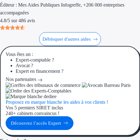
Aides Région Gran
Éditeur :
Mes Aides Publiques Infogreffe
, +206 000 entreprises
accompagnées
Aides Région Haut
4.8
/
5
sur
486
avis
Régions de I à P
Débloquer d'autres aides
Aides Région Île-d
Vous êtes un :
Aides Région Nor
Expert-comptable ?
Avocat ?
Expert en financement ?
Aides Région Nouve
Nos partenaires
Aides Région Occit
Aides Région PAC
Proposez en marque blanche les aides à vos clients !
Vos 5 premiers SIRET inclus
Aides Région Pays 
240+ cabinets convaincus !
Découvrez l’accès Expert
Outre-mer