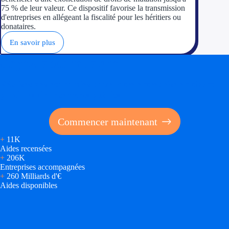
75 % de leur valeur. Ce dispositif favorise la transmission
d'entreprises en allégeant la fiscalité pour les héritiers ou
donataires.
En savoir plus
Soyez accompagné
Réalisez des économies pour votre entreprise en tirant
parti des financements publics
Commencer maintenant
+
11K
Aides recensées
+
206K
Entreprises accompagnées
+
260 Milliards d'€
Aides disponibles