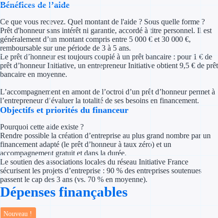
Bénéfices de l’aide
Concours entr
Ce que vous recevez. Quel montant de l'aide ? Sous quelle forme ?
Réduction des 
Prêt d'honneur sans intérêt ni garantie, accordé à titre personnel. Il est
généralement d’un montant compris entre 5 000 € et 30 000 €,
Accompagneme
remboursable sur une période de 3 à 5 ans.
Le prêt d’honneur est toujours couplé à un prêt bancaire : pour 1 € de
prêt d’honneur Initiative, un entrepreneur Initiative obtient 9,5 € de prêt
Investir dans 
bancaire en moyenne.
Aides Fiscales et so
L’accompagnement en amont de l’octroi d’un prêt d’honneur permet à
l’entrepreneur d’évaluer la totalité de ses besoins en financement.
Objectifs et priorités du financeur
Crédits & rédu
Pourquoi cette aide existe ?
Exonération fi
Rendre possible la création d’entreprise au plus grand nombre par un
financement adapté (le prêt d’honneur à taux zéro) et un
Aides Urssaf
accompagnement gratuit et dans la durée.
Le soutien des associations locales du réseau Initiative France
sécurisent les projets d’entreprise : 90 % des entreprises soutenues
Prêts publics
passent le cap des 3 ans (vs. 70 % en moyenne).
Dépenses finançables
Prêt entrepris
Nouveau !
Prêt d'honneu