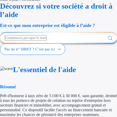
Découvrez si votre société a droit à
Économies d'én
l’aide
Aides RSE ent
Est-ce que mon entreprise est éligible à l’aide ?
Étapes de vie
Création d'ent
Pas de n° SIRET ? C’est par ici
Cession d'entr
Entreprise en d
L'essentiel de l'aide
Aides Ressour
Type de financements
Résumé
Prêt d'honneur à taux zéro de 5 000 € à 30 000 €, sans garantie, destiné
Aides sans rembou
à tous les porteurs de projets de création ou reprise d'entreprise hors
secteurs financier et immobilier, avec accompagnement gratuit et
Subventions
personnalisé. Ce dispositif facilite l'accès au financement bancaire et
maximise les chances de pérennité des entreprises soutenues.