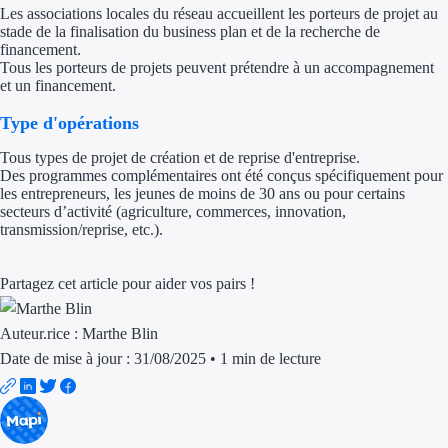
Les associations locales du réseau accueillent les porteurs de projet au
stade de la finalisation du business plan et de la recherche de
Trouvez des idées de dép
financement.
Tous les porteurs de projets peuvent prétendre à un accompagnement
Quelles aides pour votre
et un financement.
Ouvrage
Type d'opérations
Tous types de projet de création et de reprise d'entreprise.
Territoires
Des programmes complémentaires ont été conçus spécifiquement pour
les entrepreneurs, les jeunes de moins de 30 ans ou pour certains
Régions de A à H
secteurs d’activité (agriculture, commerces, innovation,
transmission/reprise, etc.).
Aides Région Auve
Partagez cet article pour aider vos pairs !
Aides Région Bou
Auteur.rice :
Marthe Blin
Aides Région Bret
Date de mise à jour : 31/08/2025
•
1 min de lecture
Aides Région Centr
Aides Région Cors