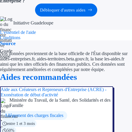
Entreprise ?
Aides Région Guad
Débloquer d'autres aides
Aides Région Guya
Initiative Guadeloupe
Aides Région Mart
L'essentiel de l'aide
Conditions
Aides Région Mayo
Source
Aides Région Réun
Nos données proviennent de la base officielle de l'État disponible sur
aides-entreprises.fr, aides-territoires.beta.gouv.fr, la base les-aides.fr
ainsi que les sites officiels des financeurs publics. Ces données sont
Couvertures
régulièrement améliorées et complétées par notre équipe.
Aides recommandées
Aides Nationales
Aide aux Créateurs et Repreneurs d'Entreprise (ACRE) -
Aides Européennes
Exonération de début d'activité
Ministère du Travail, de la Santé, des Solidarités et des
Famille
Nos tarifs
Allègement des charges fiscales
Recherche autonome
entre 1 et 3 mois
Accompagnement
50%