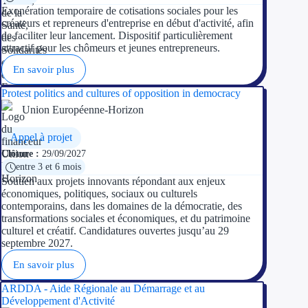
Exonération temporaire de cotisations sociales pour les
créateurs et repreneurs d'entreprise en début d'activité, afin
Ressources
de faciliter leur lancement. Dispositif particulièrement
attractif pour les chômeurs et jeunes entrepreneurs.
FAQ
En savoir plus
Blog
Protest politics and cultures of opposition in democracy
Union Européenne-Horizon
Nos guides
Appel à projet
Nos partenaires
Clôture :
29/09/2027
entre 3 et 6 mois
Contactez-nous
Soutien aux projets innovants répondant aux enjeux
économiques, politiques, sociaux ou culturels
contemporains, dans les domaines de la démocratie, des
transformations sociales et économiques, et du patrimoine
culturel et créatif. Candidatures ouvertes jusqu’au 29
septembre 2027.
En savoir plus
ARDDA - Aide Régionale au Démarrage et au
Développement d'Activité