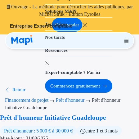
📘
Ouvrage
- La méthode pour décrocher les aides publiques, par
Solutions MAPi
Projets finançables
Michel Struk - Édition Eyrolles
Territoires
Investissement
Commander
Entreprise
Expert-comptable
Nos tarifs
Aides à l'inves
Ressources
Aides immobili
Aides financiè
Expert-comptable ? Par ici
Thématiques
Commencez gratuitement
Retour
Financement i
Financement de projet
Prêt d'honneur
Prêt d'honneur
Transition éco
Initiative Guadeloupe
Prêt d'honneur Initiative Guadeloupe
Développement
Prêt d'honneur : 5 000 € à 30 000 €
entre 1 et 3 mois
Transition nu
Mise à jour : 31/08/2025