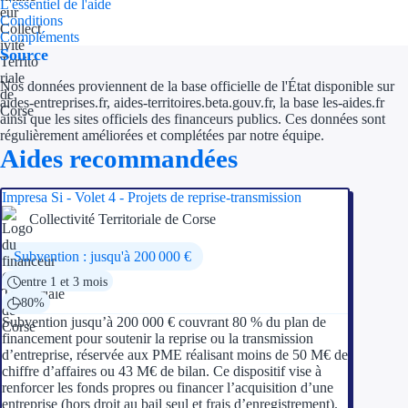
Aides Région Guad
L'essentiel de l'aide
Conditions
Compléments
Aides Région Guya
Source
Aides Région Mart
Nos données proviennent de la base officielle de l'État disponible sur
aides-entreprises.fr, aides-territoires.beta.gouv.fr, la base les-aides.fr
Aides Région Mayo
ainsi que les sites officiels des financeurs publics. Ces données sont
régulièrement améliorées et complétées par notre équipe.
Aides recommandées
Aides Région Réun
Impresa Si - Volet 4 - Projets de reprise-transmission
Couvertures
Collectivité Territoriale de Corse
Aides Nationales
Subvention : jusqu'à 200 000 €
Aides Européennes
entre 1 et 3 mois
80%
Subvention jusqu’à 200 000 € couvrant 80 % du plan de
Nos tarifs
financement pour soutenir la reprise ou la transmission
d’entreprise, réservée aux PME réalisant moins de 50 M€ de
Recherche autonome
chiffre d’affaires ou 43 M€ de bilan. Ce dispositif vise à
renforcer les fonds propres ou financer l’acquisition d’une
Accompagnement
entreprise (hors droit au bail seul et frais d’enregistrement).