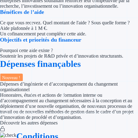
entreprises innovantes souhaitant renforcer leur compétitivité par la
Concours entr
recherche, l’investissement ou l’innovation organisationnelle.
Bénéfices de l’aide
Réduction des 
Ce que vous recevez. Quel montant de l'aide ? Sous quelle forme ?
Aide plafonnée à 1 M €.
Accompagneme
Un cofinancement peut compléter cette aide.
Objectifs et priorités du financeur
Investir dans 
Pourquoi cette aide existe ?
Soutenir les projets de R&D privée et d’innovation structurants.
Aides Fiscales et so
Dépenses finançables
Crédits & rédu
Nouveau !
Exonération fi
Dépenses d’ingénierie et d’accompagnement du changement
organisationnel
Honoraires, études et actions de formation interne ou
Aides Urssaf
d’accompagnement au changement nécessaires à la conception et au
déploiement d’une nouvelle organisation, de nouveaux processus de
travail ou de nouvelles méthodes de gestion dans le cadre d’un projet
Prêts publics
d’innovation de procédé et d’organisation.
Découvrir les autres dépenses
Prêt entrepris
Conditions
Prêt d'honneu