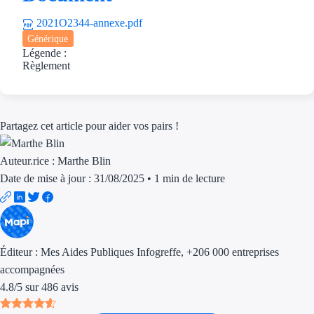
Trouvez des idées de dép
2021O2344-annexe.pdf
Générique
Quelles aides pour votre
Légende :
Règlement
Ouvrage
Territoires
Partagez cet article pour aider vos pairs !
Régions de A à H
Auteur.rice :
Marthe Blin
Aides Région Auve
Date de mise à jour : 31/08/2025
•
1 min de lecture
Aides Région Bou
Aides Région Bret
Éditeur :
Mes Aides Publiques Infogreffe
, +206 000 entreprises
Aides Région Centr
accompagnées
4.8
/
5
sur
486
avis
Aides Région Cors