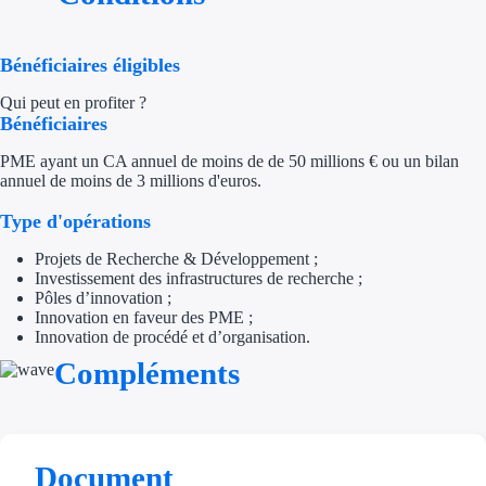
Appel à projet
Bénéficiaires éligibles
Avance rembo
Qui peut en profiter ?
Bénéficiaires
Garantie banca
PME ayant un
CA annuel de moins de de 50 millions € ou un bilan
annuel de moins de
3 millions d'euros.
Par financeur
Type d'opérations
Aides par organism
Projets de Recherche & Développement ;
Investissement des infrastructures de recherche ;
Aides Bpifran
Pôles d’innovation ;
Innovation en faveur des PME ;
Aides ADEM
Innovation de procédé et d’organisation.
Compléments
Tous les finan
Solutions MAPi
Document
Simulateur d'éligibilité