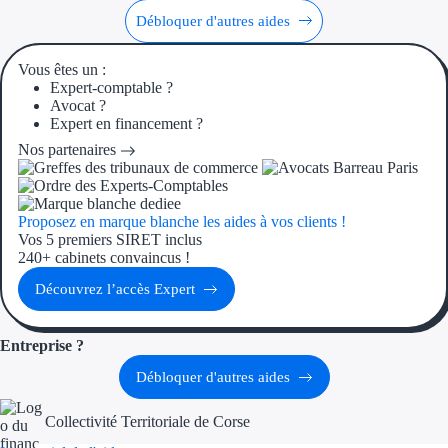
Aides Région Gran
Débloquer d'autres aides
Aides Région Haut
Vous êtes un :
Expert-comptable ?
Avocat ?
Régions de I à P
Expert en financement ?
Nos partenaires
Aides Région Île-d
Aides Région Nor
Proposez en marque blanche les aides à vos clients !
Aides Région Nouve
Vos 5 premiers SIRET inclus
240+ cabinets convaincus !
Aides Région Occit
Découvrez l’accès Expert
Aides Région PAC
Entreprise ?
Aides Région Pays 
Débloquer d'autres aides
Outre-mer
Collectivité Territoriale de Corse