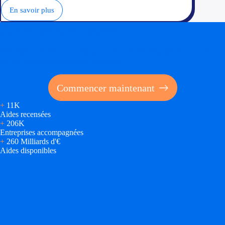
En savoir plus
Soyez accompagné
Réalisez des économies pour votre entreprise en tirant
parti des financements publics
Commencer maintenant
+
11K
Aides recensées
+
206K
Entreprises accompagnées
+
260 Milliards d'€
Aides disponibles