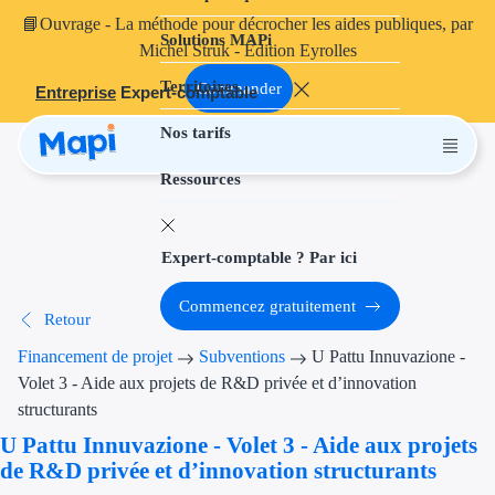
📘
Ouvrage
- La méthode pour décrocher les aides publiques, par
Solutions MAPi
Projets finançables
Michel Struk - Édition Eyrolles
Territoires
Investissement
Commander
Entreprise
Expert-comptable
Nos tarifs
Aides à l'inves
Ressources
Aides immobili
Aides financiè
Expert-comptable ? Par ici
Thématiques
Commencez gratuitement
Retour
Financement i
Financement de projet
Subventions
U Pattu Innuvazione -
Transition éco
Volet 3 - Aide aux projets de R&D privée et d’innovation
structurants
Développement
U Pattu Innuvazione - Volet 3 - Aide aux projets
de R&D privée et d’innovation structurants
Transition nu