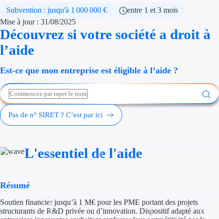
Économies d'én
Subvention : jusqu'à 1 000 000 €
entre 1 et 3 mois
Mise à jour : 31/08/2025
Aides RSE ent
Découvrez si votre société a droit à
l’aide
Étapes de vie
Est-ce que mon entreprise est éligible à l’aide ?
Création d'ent
Cession d'entr
Pas de n° SIRET ? C’est par ici
Entreprise en d
Aides Ressour
L'essentiel de l'aide
Type de financements
Aides sans rembou
Résumé
Soutien financier jusqu’à 1 M€ pour les PME portant des projets
Subventions
structurants de R&D privée ou d’innovation. Dispositif adapté aux