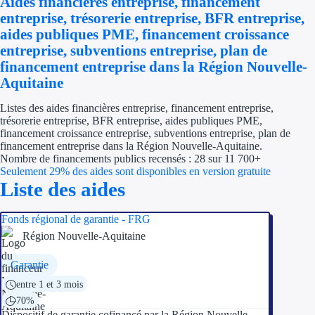
Aides financières entreprise, financement
Économies d'én
entreprise, trésorerie entreprise, BFR entreprise,
aides publiques PME, financement croissance
Aides RSE ent
entreprise, subventions entreprise, plan de
financement entreprise dans la Région Nouvelle-
Étapes de vie
Aquitaine
Création d'ent
Listes des aides financières entreprise, financement entreprise,
trésorerie entreprise, BFR entreprise, aides publiques PME,
financement croissance entreprise, subventions entreprise, plan de
Cession d'entr
financement entreprise dans la Région Nouvelle-Aquitaine.
Nombre de financements publics recensés : 28 sur 11 700+
Entreprise en d
Seulement 29% des aides sont disponibles en version gratuite
Liste des aides
Aides Ressour
Fonds régional de garantie - FRG
Type de financements
Région Nouvelle-Aquitaine
Aides sans rembou
Garantie
entre 1 et 3 mois
Subventions
70%
Dispositif de garantie cofinancé par la Région Nouvelle-