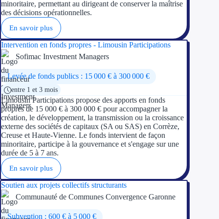
Aides Région Guad
minoritaire, permettant au dirigeant de conserver la maîtrise
des décisions opérationnelles.
Aides Région Guya
En savoir plus
Aides Région Mart
Intervention en fonds propres - Limousin Participations
Sofimac Investment Managers
Aides Région Mayo
Levée de fonds publics : 15 000 € à 300 000 €
Aides Région Réun
entre 1 et 3 mois
Limousin Participations propose des apports en fonds
propres de 15 000 € à 300 000 € pour accompagner la
Couvertures
création, le développement, la transmission ou la croissance
externe des sociétés de capitaux (SA ou SAS) en Corrèze,
Aides Nationales
Creuse et Haute-Vienne. Le fonds intervient de façon
minoritaire, participe à la gouvernance et s'engage sur une
Aides Européennes
durée de 5 à 7 ans.
En savoir plus
Nos tarifs
Soutien aux projets collectifs structurants
Recherche autonome
Communauté de Communes Convergence Garonne
Accompagnement
Subvention : 600 € à 5 000 €