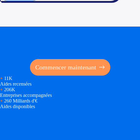
Soyez accompagné
Réalisez des économies pour votre entreprise en tirant
parti des financements publics
Commencer maintenant
+
11K
Aides recensées
+
206K
Entreprises accompagnées
+
260 Milliards d'€
Aides disponibles