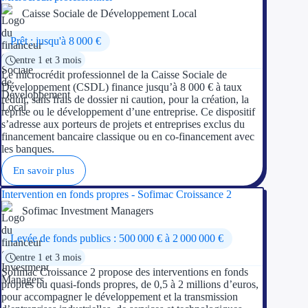
Caisse Sociale de Développement Local
Appel à projet
Prêt : jusqu'à 8 000 €
Avance rembo
entre 1 et 3 mois
Le microcrédit professionnel de la Caisse Sociale de
Garantie banca
Développement (CSDL) finance jusqu’à 8 000 € à taux
réduit, sans frais de dossier ni caution, pour la création, la
reprise ou le développement d’une entreprise. Ce dispositif
Par financeur
s’adresse aux porteurs de projets et entreprises exclus du
financement bancaire classique ou en co-financement avec
les banques.
Aides par organism
En savoir plus
Aides Bpifran
Intervention en fonds propres - Sofimac Croissance 2
Aides ADEM
Sofimac Investment Managers
Tous les finan
Levée de fonds publics : 500 000 € à 2 000 000 €
entre 1 et 3 mois
Sofimac Croissance 2 propose des interventions en fonds
Solutions MAPi
propres ou quasi-fonds propres, de 0,5 à 2 millions d’euros,
pour accompagner le développement et la transmission
Simulateur d'éligibilité