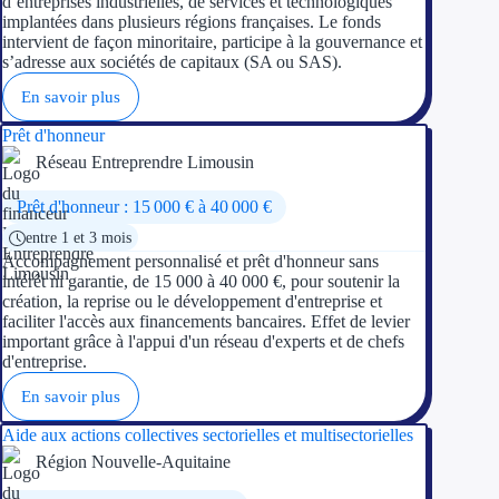
d’entreprises industrielles, de services et technologiques
implantées dans plusieurs régions françaises. Le fonds
Trouvez des idées de dép
intervient de façon minoritaire, participe à la gouvernance et
s’adresse aux sociétés de capitaux (SA ou SAS).
Quelles aides pour votre
En savoir plus
Ouvrage
Prêt d'honneur
Réseau Entreprendre Limousin
Territoires
Prêt d'honneur : 15 000 € à 40 000 €
Régions de A à H
entre 1 et 3 mois
Accompagnement personnalisé et prêt d'honneur sans
intérêt ni garantie, de 15 000 à 40 000 €, pour soutenir la
Aides Région Auve
création, la reprise ou le développement d'entreprise et
faciliter l'accès aux financements bancaires. Effet de levier
Aides Région Bou
important grâce à l'appui d'un réseau d'experts et de chefs
d'entreprise.
Aides Région Bret
En savoir plus
Aides Région Centr
Aide aux actions collectives sectorielles et multisectorielles
Région Nouvelle-Aquitaine
Aides Région Cors