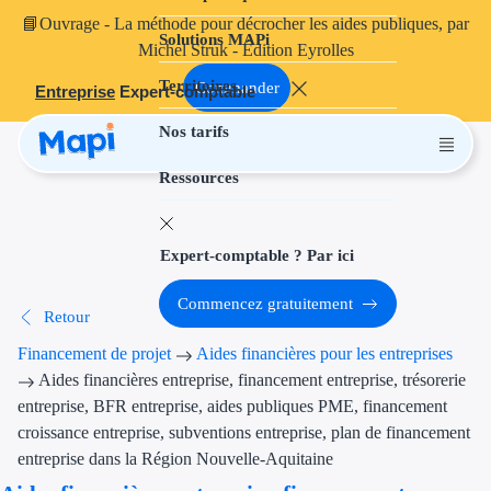
📘
Ouvrage
- La méthode pour décrocher les aides publiques, par
Solutions MAPi
Projets finançables
Michel Struk - Édition Eyrolles
Territoires
Investissement
Commander
Entreprise
Expert-comptable
Nos tarifs
Aides à l'inves
Ressources
Aides immobili
Aides financiè
Expert-comptable ? Par ici
Thématiques
Commencez gratuitement
Retour
Financement i
Financement de projet
Aides financières pour les entreprises
Transition éco
Aides financières entreprise, financement entreprise, trésorerie
entreprise, BFR entreprise, aides publiques PME, financement
Développement
croissance entreprise, subventions entreprise, plan de financement
entreprise dans la Région Nouvelle-Aquitaine
Transition nu