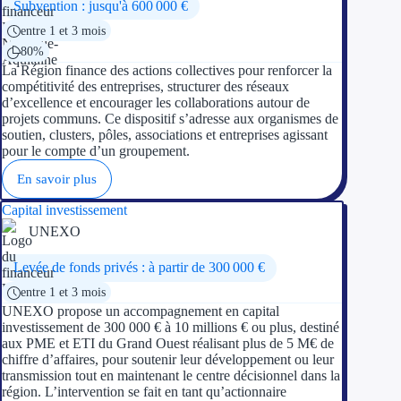
Subvention : jusqu'à 600 000 €
Aides Région Gran
entre 1 et 3 mois
Aides Région Haut
80%
La Région finance des actions collectives pour renforcer la
compétitivité des entreprises, structurer des réseaux
Régions de I à P
d’excellence et encourager les collaborations autour de
projets communs. Ce dispositif s’adresse aux organismes de
Aides Région Île-d
soutien, clusters, pôles, associations et entreprises agissant
pour le compte d’un groupement.
Aides Région Nor
En savoir plus
Aides Région Nouve
Capital investissement
UNEXO
Aides Région Occit
Levée de fonds privés : à partir de 300 000 €
Aides Région PAC
entre 1 et 3 mois
UNEXO propose un accompagnement en capital
Aides Région Pays 
investissement de 300 000 € à 10 millions € ou plus, destiné
aux PME et ETI du Grand Ouest réalisant plus de 5 M€ de
chiffre d’affaires, pour soutenir leur développement ou leur
Outre-mer
transmission tout en maintenant le centre décisionnel dans la
région. L’intervention se fait en tant qu’actionnaire