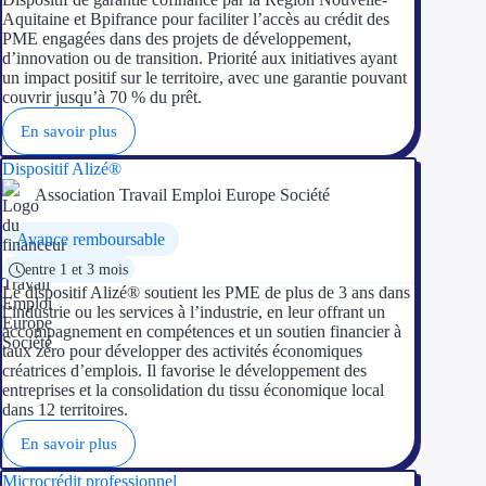
Concours entr
Aquitaine et Bpifrance pour faciliter l’accès au crédit des
PME engagées dans des projets de développement,
Réduction des 
d’innovation ou de transition. Priorité aux initiatives ayant
un impact positif sur le territoire, avec une garantie pouvant
couvrir jusqu’à 70 % du prêt.
Accompagneme
En savoir plus
Investir dans 
Dispositif Alizé®
Association Travail Emploi Europe Société
Aides Fiscales et so
Avance remboursable
Crédits & rédu
entre 1 et 3 mois
Le dispositif Alizé® soutient les PME de plus de 3 ans dans
Exonération fi
l’industrie ou les services à l’industrie, en leur offrant un
accompagnement en compétences et un soutien financier à
Aides Urssaf
taux zéro pour développer des activités économiques
créatrices d’emplois. Il favorise le développement des
entreprises et la consolidation du tissu économique local
Prêts publics
dans 12 territoires.
Prêt entrepris
En savoir plus
Microcrédit professionnel
Prêt d'honneu