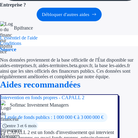
Aides Région Guad
Entreprise ?
Aides Région Guya
Débloquer d'autres aides
Aides Région Mart
Bpifrance
L'essentiel de l'aide
Aides Région Mayo
Conditions
Source
Aides Région Réun
Nos données proviennent de la base officielle de l'État disponible sur
aides-entreprises.fr, aides-territoires.beta.gouv.fr, la base les-aides.fr
Couvertures
ainsi que les sites officiels des financeurs publics. Ces données sont
régulièrement améliorées et complétées par notre équipe.
Aides Nationales
Aides recommandées
Aides Européennes
Intervention en fonds propres - CAPALL 2
Sofimac Investment Managers
Nos tarifs
Levée de fonds publics : 1 000 000 € à 3 000 000 €
Recherche autonome
entre 3 et 6 mois
Le CAPALL 2 est un fonds d'investissement qui intervient
Accompagnement
en fonds propres ou quasi fonds propres, principalement