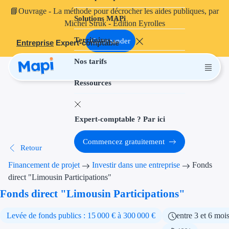
📘
Ouvrage
- La méthode pour décrocher les aides publiques, par
Solutions MAPi
Projets finançables
Michel Struk - Édition Eyrolles
Territoires
Investissement
Commander
Entreprise
Expert-comptable
Nos tarifs
Aides à l'inves
Ressources
Aides immobili
Aides financiè
Expert-comptable ? Par ici
Thématiques
Commencez gratuitement
Retour
Financement i
Financement de projet
Investir dans une entreprise
Fonds
Transition éco
direct "Limousin Participations"
Fonds direct "Limousin Participations"
Développement
Levée de fonds publics : 15 000 € à 300 000 €
entre 3 et 6 moi
Transition nu