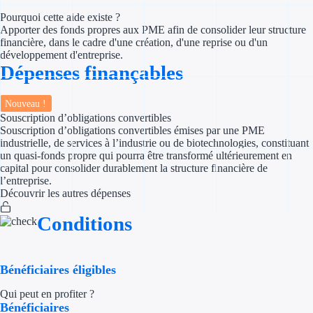
Pourquoi cette aide existe ?
Appel à projet
Apporter des fonds propres aux PME afin de consolider leur structure
financière, dans le cadre d'une création, d'une reprise ou d'un
développement d'entreprise.
Avance rembo
Dépenses finançables
Garantie banca
Nouveau !
Souscription d’obligations convertibles
Par financeur
Souscription d’obligations convertibles émises par une PME
industrielle, de services à l’industrie ou de biotechnologies, constituant
Aides par organism
un quasi‑fonds propre qui pourra être transformé ultérieurement en
capital pour consolider durablement la structure financière de
l’entreprise.
Aides Bpifran
Découvrir les autres dépenses
Aides ADEM
Conditions
Tous les finan
Bénéficiaires éligibles
Solutions MAPi
Qui peut en profiter ?
Simulateur d'éligibilité
Bénéficiaires