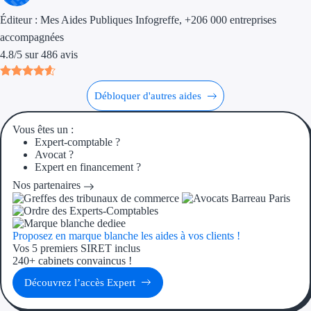
Aides Région Gran
Éditeur :
Mes Aides Publiques Infogreffe
, +206 000 entreprises
accompagnées
Aides Région Haut
4.8
/
5
sur
486
avis
Régions de I à P
Débloquer d'autres aides
Aides Région Île-d
Vous êtes un :
Aides Région Nor
Expert-comptable ?
Avocat ?
Aides Région Nouve
Expert en financement ?
Nos partenaires
Aides Région Occit
Aides Région PAC
Proposez en marque blanche les aides à vos clients !
Vos 5 premiers SIRET inclus
Aides Région Pays 
240+ cabinets convaincus !
Découvrez l’accès Expert
Outre-mer