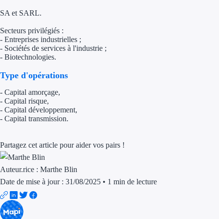
SA et SARL.
Trouvez des idées de dép
Secteurs privilégiés :
Quelles aides pour votre
- Entreprises industrielles ;
- Sociétés de services à l'industrie ;
Ouvrage
- Biotechnologies.
Type d'opérations
Territoires
- Capital amorçage,
- Capital risque,
Régions de A à H
- Capital développement,
- Capital transmission.
Aides Région Auve
Aides Région Bou
Partagez cet article pour aider vos pairs !
Aides Région Bret
Auteur.rice :
Marthe Blin
Date de mise à jour : 31/08/2025
•
1 min de lecture
Aides Région Centr
Aides Région Cors