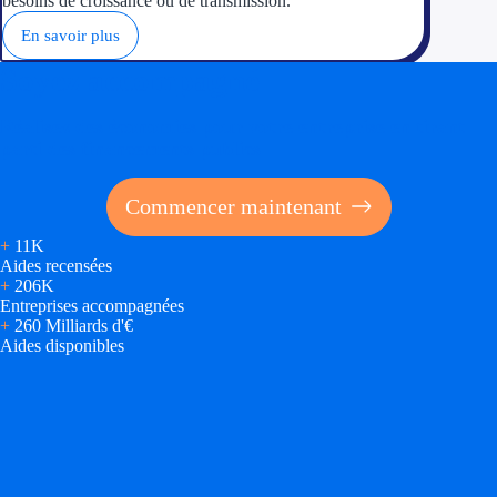
besoins de croissance ou de transmission.
En savoir plus
Soyez accompagné
Réalisez des économies pour votre entreprise en tirant
parti des financements publics
Commencer maintenant
+
11K
Aides recensées
+
206K
Entreprises accompagnées
+
260 Milliards d'€
Aides disponibles