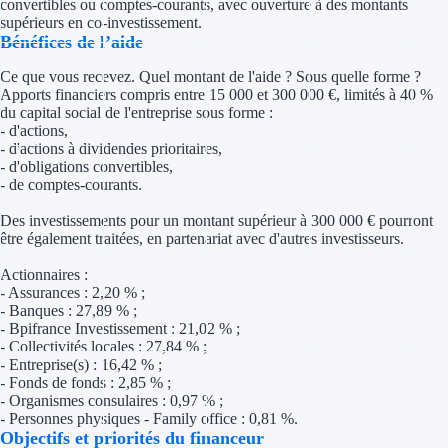
convertibles ou comptes-courants, avec ouverture à des montants
Concours entr
supérieurs en co-investissement.
Bénéfices de l’aide
Réduction des 
Ce que vous recevez. Quel montant de l'aide ? Sous quelle forme ?
Accompagneme
Apports financiers compris entre 15 000 et 300 000 €, limités à 40 %
du capital social de l'entreprise sous forme :
- d'actions,
Investir dans 
- d'actions à dividendes prioritaires,
- d'obligations convertibles,
- de comptes-courants.
Aides Fiscales et so
Des investissements pour un montant supérieur à 300 000 € pourront
Crédits & rédu
être également traitées, en partenariat avec d'autres investisseurs.
Exonération fi
Actionnaires :
- Assurances : 2,20 % ;
- Banques : 27,89 % ;
Aides Urssaf
- Bpifrance Investissement : 21,02 % ;
- Collectivités locales : 27,84 % ;
Prêts publics
- Entreprise(s) : 16,42 % ;
- Fonds de fonds : 2,85 % ;
- Organismes consulaires : 0,97 % ;
Prêt entrepris
- Personnes physiques - Family office : 0,81 %.
Objectifs et priorités du financeur
Prêt d'honneu