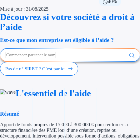
40%
Économies d'én
Mise à jour : 31/08/2025
Découvrez si votre société a droit à
Aides RSE ent
l’aide
Étapes de vie
Est-ce que mon entreprise est éligible à l’aide ?
Création d'ent
Cession d'entr
Pas de n° SIRET ? C’est par ici
Entreprise en d
Aides Ressour
L'essentiel de l'aide
Type de financements
Résumé
Aides sans rembou
Apport de fonds propres de 15 000 à 300 000 € pour renforcer la
Subventions
structure financière des PME lors d’une création, reprise ou
développement. Intervention possible sous forme d’actions, obligations