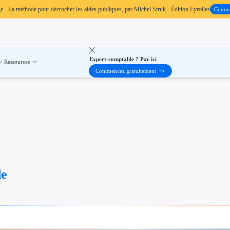
ge
- La méthode pour décrocher les aides publiques, par Michel Struk - Édition Eyrolles
Comm
Expert-comptable ? Par ici
Ressources
Commencez gratuitement
de