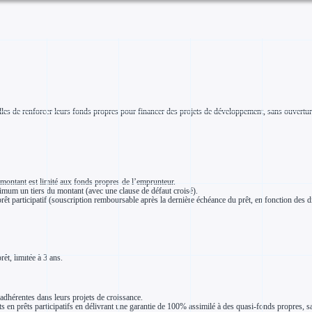
de renforcer leurs fonds propres pour financer des projets de développement, sans ouverture du
montant est limité aux fonds propres de l’emprunteur.
imum un tiers du montant (avec une clause de défaut croisé).
t participatif (souscription remboursable après la dernière échéance du prêt, en fonction des d
êt, limitée à 3 ans.
hérentes dans leurs projets de croissance.
en prêts participatifs en délivrant une garantie de 100% assimilé à des quasi-fonds propres, san