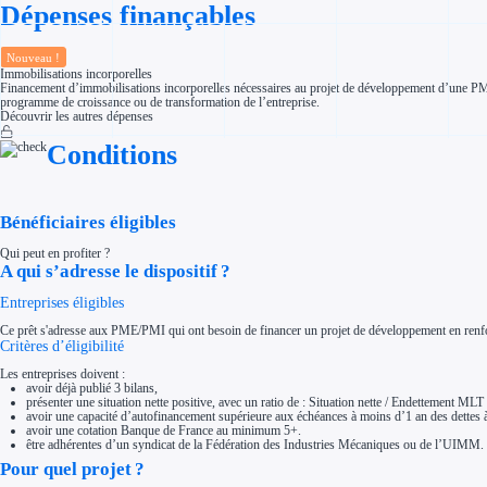
Dépenses finançables
Aides Région Normandie
Aides Région Nouvelle-Aquitaine
Aides Région Occitanie
Aides Région PACA
Nouveau !
Aides Région Pays de la Loire
Immobilisations incorporelles
Financement d’immobilisations incorporelles nécessaires au projet de développement d’une PME/PM
Outre-mer
programme de croissance ou de transformation de l’entreprise.
Aides Région Guadeloupe
Découvrir les autres dépenses
Aides Région Guyane
Aides Région Martinique
Aides Région Mayotte
Conditions
Aides Région Réunion
Couvertures
Aides Nationales
Aides Européennes
Bénéficiaires éligibles
Nos tarifs
Recherche autonome
Qui peut en profiter ?
Accompagnement
A qui s’adresse le dispositif ?
Ressources
FAQ
Entreprises éligibles
Blog
Nos guides
Ce prêt s'adresse aux PME/PMI qui ont besoin de financer un projet de développement en renforç
Nos partenaires
Critères d’éligibilité
Contactez-nous
Les entreprises doivent :
avoir déjà publié 3 bilans,
présenter une situation nette positive, avec un ratio de : Situation nette / Endettement MLT
avoir une capacité d’autofinancement supérieure aux échéances à moins d’1 an des dettes
avoir une cotation Banque de France au minimum 5+.
être adhérentes d’un syndicat de la Fédération des Industries Mécaniques ou de l’UIMM.
Pour quel projet ?