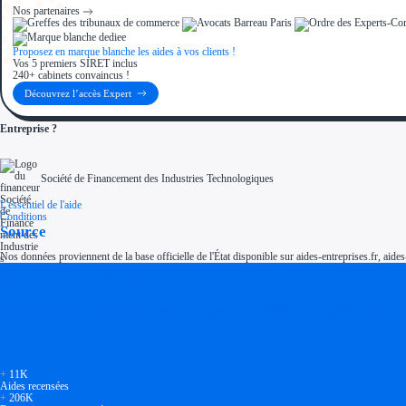
Nos partenaires
Proposez en marque blanche les aides à vos clients !
Vos 5 premiers SIRET inclus
240+ cabinets convaincus !
Découvrez l’accès Expert
Entreprise ?
Société de Financement des Industries Technologiques
L'essentiel de l'aide
Conditions
Source
Nos données proviennent de la base officielle de l'État disponible sur aides-entreprises.fr, aides
Soyez accompagné
Réalisez des économies pour votre entreprise en tirant parti
+
11K
Aides recensées
+
206K