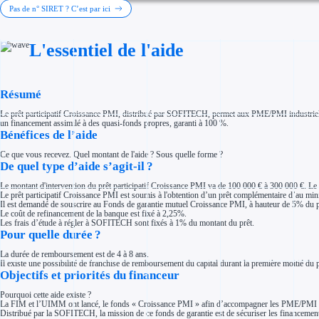
Investir dans une entreprise
Pas de n° SIRET ? C’est par ici
Aides Fiscales et sociales
Crédits & réductions d'impôt
Exonération fiscale
L'essentiel de l'aide
Aides Urssaf
Prêts publics
Prêt entreprise
Prêt d'honneur
Appel à projet
Résumé
Avance remboursable
Garantie bancaire entreprise
Le prêt participatif Croissance PMI, distribué par SOFITECH, permet aux PME/PMI industrielles 
Par financeur
un financement assimilé à des quasi-fonds propres, garanti à 100 %.
Aides par organisme financeur
Bénéfices de l’aide
Aides Bpifrance
Aides ADEME
Ce que vous recevez. Quel montant de l'aide ? Sous quelle forme ?
Tous les financeurs
De quel type d’aide s’agit-il ?
Solutions MAPi
Simulateur d'éligibilité
Le montant d'intervention du prêt participatif Croissance PMI va de 100 000 € à 300 000 €. Le 
Trouvez des idées de dépenses éligibles
Le prêt participatif Croissance PMI est soumis à l'obtention d’un prêt complémentaire d’au min
Quelles aides pour votre secteur ?
Il est demandé de souscrire au Fonds de garantie mutuel Croissance PMI, à hauteur de 5% du prê
Ouvrage
Le coût de refinancement de la banque est fixé à 2,25%.
Territoires
Les frais d’étude à régler à SOFITECH sont fixés à 1% du montant du prêt.
Régions de A à H
Pour quelle durée ?
Aides Région Auvergne-Rhône-Alpes
Aides Région Bourgogne-Franche-Comté
La durée de remboursement est de 4 à 8 ans.
Aides Région Bretagne
Il existe une possibilité de franchise de remboursement du capital durant la première moitié du pr
Aides Région Centre-Val de Loire
Objectifs et priorités du financeur
Aides Région Corse
Aides Région Grand-Est
Aides Région Hauts-de-France
Pourquoi cette aide existe ?
La FIM et l’UIMM ont lancé, le fonds « Croissance PMI » afin d’accompagner les PME/PMI ad
Régions de I à P
Distribué par la SOFITECH, la mission de ce fonds de garantie est de sécuriser les financements 
Aides Région Île-de-France