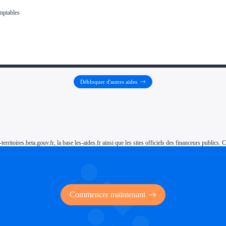
Débloquer d'autres aides
-territoires.beta.gouv.fr, la base les-aides.fr ainsi que les sites officiels des financeurs public
 des financements publics
Commencer maintenant