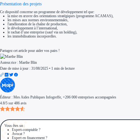
Présentation des projets
Ce dispositif concerne un programme de développement tel que:
la mise en œuvre des orientations stratégiques (programme ACAMAS),
les mises aux normes environnementales,
l'amélioration de la chaîne de production,
le développement à l’international,
le rachat d’une entreprise (sauf via un holding),
les immobilisations incorporelles.
Partagez cet article pour aider vos pairs !
Auteur.rice :
Marthe Blin
Date de mise à jour : 31/08/2025
•
1 min de lecture
Éditeur :
Mes Aides Publiques Infogreffe
, +206 000 entreprises accompagnées
4.8
/
5
sur
486
avis
Vous êtes un :
Expert-comptable ?
Avocat ?
Expert en financement ?