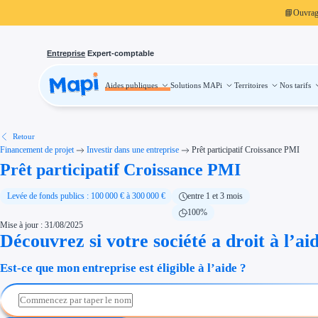
📘
Ouvra
Entreprise
Expert-comptable
Aides publiques
Solutions MAPi
Territoires
Nos tarifs
Aides publiques
Projets finançables
Investissement
Aides à l'investissement
Aides immobilier entreprise
Aides financières entreprise
Retour
Thématiques
Financement de projet
Investir dans une entreprise
Prêt participatif Croissance PMI
Financement innovation
Prêt participatif Croissance PMI
Transition écologique
Développement international
Transition numérique
Économies d'énergie et d'eau
Levée de fonds publics : 100 000 € à 300 000 €
entre 1 et 3 mois
Aides RSE entreprise
100%
Étapes de vie
Mise à jour : 31/08/2025
Création d'entreprise
Cession d'entreprise
Découvrez si votre société a droit à l’ai
Entreprise en difficulté
Aides Ressources Humaines
Est-ce que mon entreprise est éligible à l’aide ?
Type de financements
Aides sans remboursement
Subventions
Concours entreprise
Réduction des coûts
Accompagnement entreprise