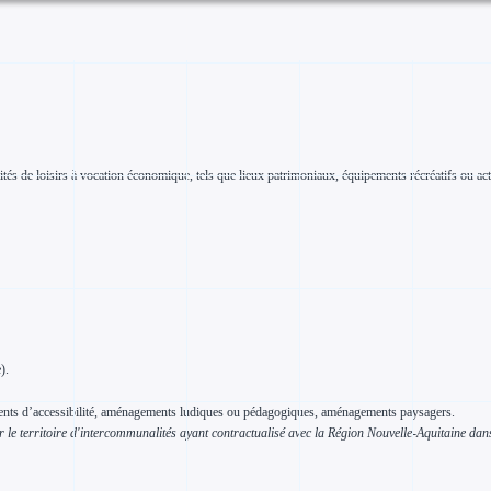
ivités de loisirs à vocation économique, tels que lieux patrimoniaux, équipements récréatifs ou acti
).
gements d’accessibilité, aménagements ludiques ou pédagogiques, aménagements paysagers.
ur le territoire d'intercommunalités ayant contractualisé avec la Région Nouvelle-Aquitaine 