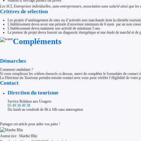
Maîtres d’ouvrage publics ou privés
Les SCI, Entreprises individuelles, auto-entrepreneurs, association sans salarié ainsi que les e
Critères de sélection
Les projets d’aménagement de sites ou d’activités non marchands dont la clientèle touristiq
L'établissement devra avoir une période d'ouverture minimum de 6 mois par an non consé
L'établissement devra maintenir une activité de minimum 5 ans.
Le porteur de projet devra fournir un diagnostic énergétique et une étude de marché et de p
Compléments
Démarches
Comment candidater ?
Si vous remplissez les critères énoncés ci-dessus, merci de compléter le formulaire de contact 
La Direction du Tourisme prendra ensuite contact avec vous pour vérifier l’éligibilité de votre
Contact
Direction du tourisme
Service Relation aux Usagers
05 49 38 49 38
Du lundi au vendredi de 9h à 18h sans interruption
Partagez cet article pour aider vos pairs !
Auteur.rice :
Marthe Blin