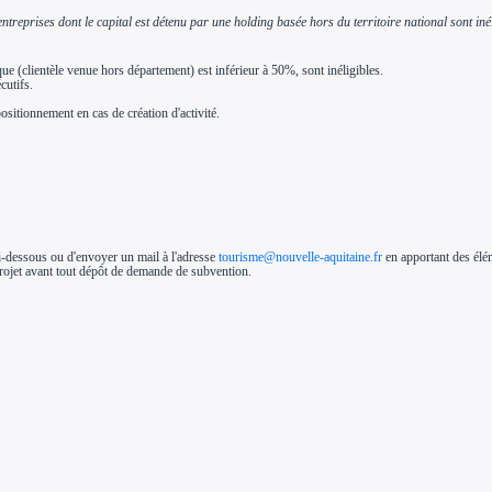
ntreprises dont le capital est détenu par une holding basée hors du territoire national sont inél
ue (clientèle venue hors département) est inférieur à 50%, sont inéligibles.
cutifs.
ositionnement en cas de création d'activité.
ci-dessous ou d'envoyer un mail à l'adresse
tourisme@nouvelle-aquitaine.fr
en apportant des élém
 projet avant tout dépôt de demande de subvention.