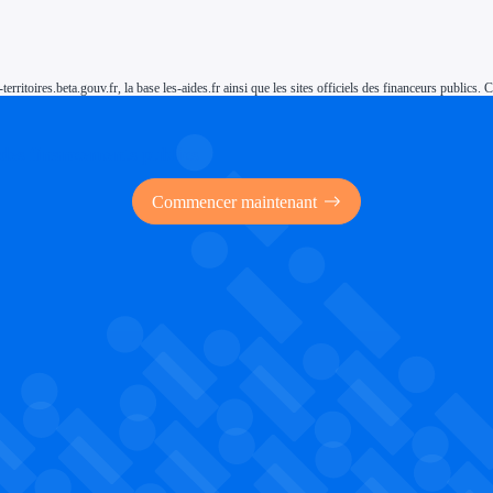
-territoires.beta.gouv.fr, la base les-aides.fr ainsi que les sites officiels des financeurs public
 des financements publics
Commencer maintenant