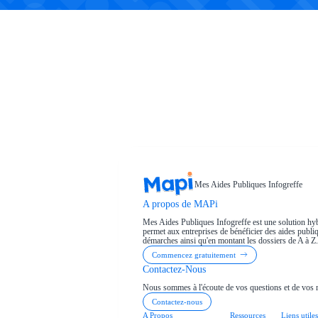
Mes Aides Publiques Infogreffe
A propos de MAPi
Mes Aides Publiques Infogreffe est une solution hyb
permet aux entreprises de bénéficier des aides publiqu
démarches ainsi qu'en montant les dossiers de A à Z.
Commencez gratuitement
Contactez-Nous
Nous sommes à l'écoute de vos questions et de vos 
Contactez-nous
A Propos
Ressources
Liens utiles