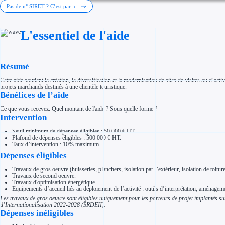
Investir dans une entreprise
Pas de n° SIRET ? C’est par ici
Aides Fiscales et sociales
Crédits & réductions d'impôt
Exonération fiscale
L'essentiel de l'aide
Aides Urssaf
Prêts publics
Prêt entreprise
Prêt d'honneur
Appel à projet
Résumé
Avance remboursable
Garantie bancaire entreprise
Cette aide soutient la création, la diversification et la modernisation de sites de visites ou d’act
Par financeur
projets marchands destinés à une clientèle touristique.
Aides par organisme financeur
Bénéfices de l’aide
Aides Bpifrance
Aides ADEME
Ce que vous recevez. Quel montant de l'aide ? Sous quelle forme ?
Tous les financeurs
Intervention
Solutions MAPi
Simulateur d'éligibilité
Seuil minimum de dépenses éligibles : 50 000 € HT.
Trouvez des idées de dépenses éligibles
Plafond de dépenses éligibles : 500 000 € HT.
Quelles aides pour votre secteur ?
Taux d’intervention : 10% maximum.
Ouvrage
Dépenses éligibles
Territoires
Régions de A à H
Aides Région Auvergne-Rhône-Alpes
Travaux de gros oeuvre (huisseries, planchers, isolation par l’extérieur, isolation de toiture
Aides Région Bourgogne-Franche-Comté
Travaux de second oeuvre.
Aides Région Bretagne
Travaux d'optimisation énergétique.
Aides Région Centre-Val de Loire
Equipements d’accueil liés au déploiement de l’activité : outils d’interprétation, aména
Aides Région Corse
Les travaux de gros oeuvre sont éligibles uniquement pour les porteurs de projet implantés s
Aides Région Grand-Est
d’Internationalisation 2022-2028 (SRDEII).
Aides Région Hauts-de-France
Dépenses inéligibles
Régions de I à P
Aides Région Île-de-France