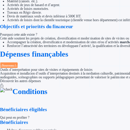
Matériel (canoés, etc.).
Aides Région Normandie
Activités de jeux de hasard et d’argent.
Aides Région Nouvelle-Aquitaine
Activités de loisirs motorisées.
Aides Région Occitanie
Travaux en Régie directe.
Aides Région PACA
Devis de matériaux seuls et devis inférieur à 500€ HT.
Aides Région Pays de la Loire
Activités de loisirs dont la clientèle touristique (clientèle venue hors département) est infé
Outre-mer
Objectifs et priorités du financeur
Aides Région Guadeloupe
Aides Région Guyane
Pourquoi cette aide existe ?
Aides Région Martinique
Cette aide soutient les projets de création, diversification et modernisation de sites de visites ou d
Aides Région Mayotte
Accompagner la création, diversification et modernisation de sites et/ou d’activités
march
Aides Région Réunion
Renforcer l’attractivité des territoires en développant l’activité, la qualification et la diver
Couvertures
Aides Nationales
Dépenses finançables
Aides Européennes
Nos tarifs
Recherche autonome
Nouveau !
Accompagnement
Outils d’interprétation pour sites de visites et équipements de loisirs
Acquisition et installation d’outils d’interprétation destinés à la médiation culturelle, patrimo
Ressources
audioguides, scénographies ou supports pédagogiques permettant de valoriser le patrimoine et d’
FAQ
Découvrir les autres dépenses
Blog
Nos guides
Conditions
Nos partenaires
Contactez-nous
Bénéficiaires éligibles
Qui peut en profiter ?
Bénéficiaires