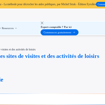
ge
- La méthode pour décrocher les aides publiques, par Michel Struk - Édition Eyrolles
Comm
Expert-comptable ? Par ici
Ressources
Commencez gratuitement
visites et des activités de loisirs
 sites de visites et des activités de loisirs
de