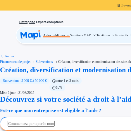
📘
Ouvra
Entreprise
Expert-comptable
Aides publiques
Solutions MAPi
Territoires
Nos tarifs
Aides publiques
Projets finançables
Investissement
Aides à l'investissement
Aides immobilier entreprise
Aides financières entreprise
Retour
Thématiques
Financement de projet
Subventions
Création, diversification et modernisation des sites de 
Financement innovation
Création, diversification et modernisation des
Transition écologique
Développement international
Transition numérique
Économies d'énergie et d'eau
Subvention : 5 000 € à 50 000 €
entre 1 et 3 mois
Aides RSE entreprise
10%
Étapes de vie
Mise à jour : 31/08/2025
Création d'entreprise
Cession d'entreprise
Découvrez si votre société a droit à l’ai
Entreprise en difficulté
Aides Ressources Humaines
Est-ce que mon entreprise est éligible à l’aide ?
Type de financements
Aides sans remboursement
Subventions
Concours entreprise
Réduction des coûts
Accompagnement entreprise