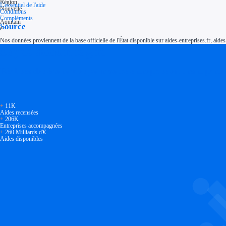
L'essentiel de l'aide
Conditions
Compléments
Source
Nos données proviennent de la base officielle de l'État disponible sur aides-entreprises.fr, aides
Soyez accompagné
Réalisez des économies pour votre entreprise en tirant parti
+
11K
Aides recensées
+
206K
Entreprises accompagnées
+
260 Milliards d'€
Aides disponibles