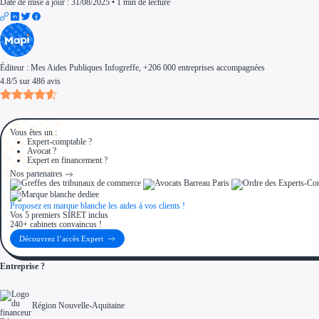
Date de mise à jour : 31/08/2025
•
1 min de lecture
Éditeur :
Mes Aides Publiques Infogreffe
, +206 000 entreprises accompagnées
4.8
/
5
sur
486
avis
Vous êtes un :
Expert-comptable ?
Avocat ?
Expert en financement ?
Nos partenaires
Proposez en marque blanche les aides à vos clients !
Vos 5 premiers SIRET inclus
240+ cabinets convaincus !
Découvrez l’accès Expert
Entreprise ?
Région Nouvelle-Aquitaine