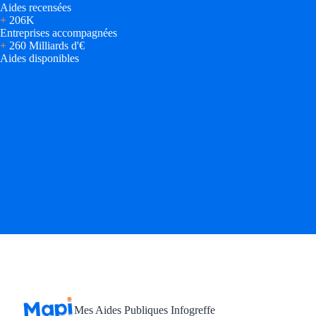
Aides recensées
+
206K
Trouvez des idées de dép
Entreprises accompagnées
+
260 Milliards d'€
Quelles aides pour votre
Aides disponibles
Ouvrage
Territoires
Régions de A à H
Aides Région Auve
Aides Région Bou
Aides Région Bret
Aides Région Centr
Aides Région Cors
Mes Aides Publiques Infogreffe