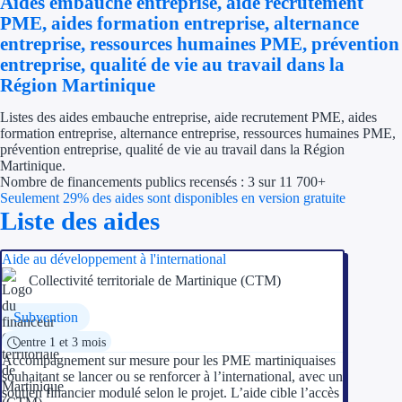
Aides embauche entreprise, aide recrutement
Économies d'én
PME, aides formation entreprise, alternance
entreprise, ressources humaines PME, prévention
Aides RSE ent
entreprise, qualité de vie au travail dans la
Région Martinique
Étapes de vie
Listes des aides embauche entreprise, aide recrutement PME, aides
formation entreprise, alternance entreprise, ressources humaines PME,
Création d'ent
prévention entreprise, qualité de vie au travail dans la Région
Martinique.
Cession d'entr
Nombre de financements publics recensés : 3 sur 11 700+
Seulement 29% des aides sont disponibles en version gratuite
Entreprise en d
Liste des aides
Aides Ressour
Aide au développement à l'international
Collectivité territoriale de Martinique (CTM)
Type de financements
Subvention
Aides sans rembou
entre 1 et 3 mois
Accompagnement sur mesure pour les PME martiniquaises
Subventions
souhaitant se lancer ou se renforcer à l’international, avec un
soutien financier modulé selon le projet. L’aide cible l’accès