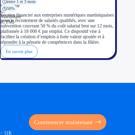
entre 1 et 3 mois
50%
Appel à projet
Soutien financier aux entreprises numériques martiniquaises
pour le recrutement de salariés qualifiés, avec une
Avance rembo
subvention couvrant 50 % du coût salarial brut sur 12 mois,
plafonnée à 18 000 € par emploi. Ce dispositif vise à
faciliter la création d’emplois à forte valeur ajoutée et à
Garantie banca
répondre à la pénurie de compétences dans la filière.
En savoir plus
Par financeur
Aides par organism
Aides Bpifran
Soyez accompagné
Aides ADEM
Réalisez des économies pour votre entreprise en tirant
Tous les finan
parti des financements publics
Solutions MAPi
Commencer maintenant
Simulateur d'éligibilité
+
11K