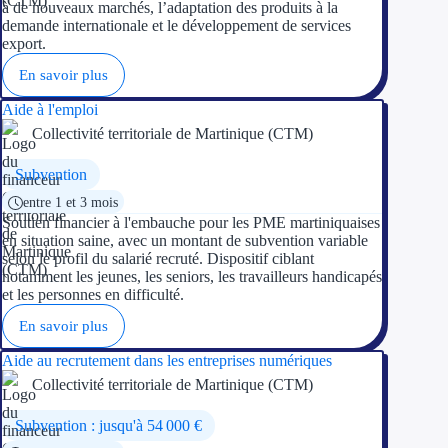
à de nouveaux marchés, l’adaptation des produits à la
Concours entr
demande internationale et le développement de services
export.
Réduction des 
En savoir plus
Accompagneme
Aide à l'emploi
Collectivité territoriale de Martinique (CTM)
Investir dans 
Subvention
Aides Fiscales et so
entre 1 et 3 mois
Soutien financier à l'embauche pour les PME martiniquaises
Crédits & rédu
en situation saine, avec un montant de subvention variable
selon le profil du salarié recruté. Dispositif ciblant
Exonération fi
notamment les jeunes, les seniors, les travailleurs handicapés
et les personnes en difficulté.
Aides Urssaf
En savoir plus
Aide au recrutement dans les entreprises numériques
Prêts publics
Collectivité territoriale de Martinique (CTM)
Prêt entrepris
Subvention : jusqu'à 54 000 €
Prêt d'honneu