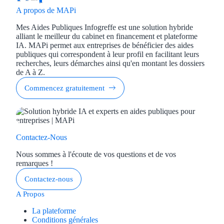
Aides Région Gran
A propos de MAPi
Mes Aides Publiques Infogreffe est une solution hybride
Aides Région Haut
alliant le meilleur du cabinet en financement et plateforme
IA. MAPi permet aux entreprises de bénéficier des aides
Régions de I à P
publiques qui correspondent à leur profil en facilitant leurs
recherches, leurs démarches ainsi qu'en montant les dossiers
de A à Z.
Aides Région Île-d
Commencez gratuitement
Aides Région Nor
Aides Région Nouve
Contactez-Nous
Aides Région Occit
Nous sommes à l'écoute de vos questions et de vos
Aides Région PAC
remarques !
Contactez-nous
Aides Région Pays 
A Propos
Outre-mer
La plateforme
Conditions générales