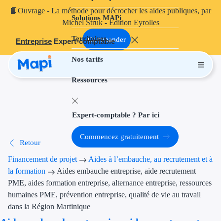
📘
Ouvrage
- La méthode pour décrocher les aides publiques, par
Solutions MAPi
Projets finançables
Michel Struk - Édition Eyrolles
Territoires
Investissement
Commander
Entreprise
Expert-comptable
Nos tarifs
Aides à l'inves
Ressources
Aides immobili
Aides financiè
Expert-comptable ? Par ici
Thématiques
Commencez gratuitement
Retour
Financement i
Financement de projet
Aides à l’embauche, au recrutement et à
Transition éco
la formation
Aides embauche entreprise, aide recrutement
PME, aides formation entreprise, alternance entreprise, ressources
Développement
humaines PME, prévention entreprise, qualité de vie au travail
dans la Région Martinique
Transition nu