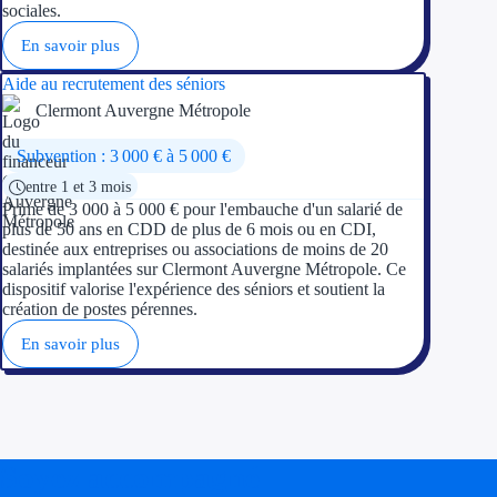
Aides Région Guad
sociales.
En savoir plus
Aides Région Guya
Aide au recrutement des séniors
Aides Région Mart
Clermont Auvergne Métropole
Aides Région Mayo
Subvention : 3 000 € à 5 000 €
entre 1 et 3 mois
Aides Région Réun
Prime de 3 000 à 5 000 € pour l'embauche d'un salarié de
plus de 50 ans en CDD de plus de 6 mois ou en CDI,
Couvertures
destinée aux entreprises ou associations de moins de 20
salariés implantées sur Clermont Auvergne Métropole. Ce
dispositif valorise l'expérience des séniors et soutient la
Aides Nationales
création de postes pérennes.
Aides Européennes
En savoir plus
Nos tarifs
Recherche autonome
Soyez accompagné
Accompagnement