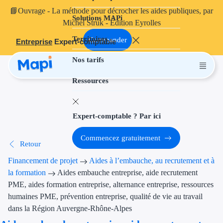
📘
Ouvrage
- La méthode pour décrocher les aides publiques, par
Solutions MAPi
Projets finançables
Michel Struk - Édition Eyrolles
Territoires
Investissement
Commander
Entreprise
Expert-comptable
Nos tarifs
Aides à l'inves
Ressources
Aides immobili
Aides financiè
Expert-comptable ? Par ici
Thématiques
Commencez gratuitement
Retour
Financement i
Financement de projet
Aides à l’embauche, au recrutement et à
Transition éco
la formation
Aides embauche entreprise, aide recrutement
PME, aides formation entreprise, alternance entreprise, ressources
Développement
humaines PME, prévention entreprise, qualité de vie au travail
dans la Région Auvergne-Rhône-Alpes
Transition nu