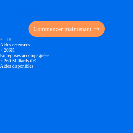
Réalisez des économies pour votre entreprise en tirant
parti des financements publics
Ressources
FAQ
Commencer maintenant
Blog
+
11K
Aides recensées
+
206K
Nos guides
Entreprises accompagnées
+
260 Milliards d'€
Nos partenaires
Aides disponibles
Contactez-nous