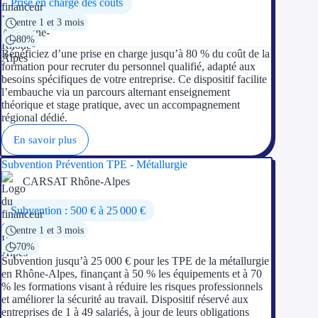
Prise en charge des coûts
Aides Région Gran
entre 1 et 3 mois
80%
Aides Région Haut
Bénéficiez d’une prise en charge jusqu’à 80 % du coût de la
formation pour recruter du personnel qualifié, adapté aux
Régions de I à P
besoins spécifiques de votre entreprise. Ce dispositif facilite
l’embauche via un parcours alternant enseignement
théorique et stage pratique, avec un accompagnement
Aides Région Île-d
régional dédié.
Aides Région Nor
En savoir plus
Subvention Prévention TPE - Métallurgie
Aides Région Nouve
CARSAT Rhône-Alpes
Aides Région Occit
Subvention : 500 € à 25 000 €
Aides Région PAC
entre 1 et 3 mois
70%
Aides Région Pays 
Subvention jusqu’à 25 000 € pour les TPE de la métallurgie
en Rhône-Alpes, finançant à 50 % les équipements et à 70
% les formations visant à réduire les risques professionnels
Outre-mer
et améliorer la sécurité au travail. Dispositif réservé aux
entreprises de 1 à 49 salariés, à jour de leurs obligations