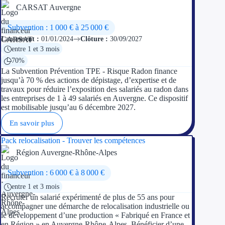
CARSAT Auvergne
Appel à projet
Subvention : 1 000 € à 25 000 €
Lancement :
01/01/2024
Clôture :
30/09/2027
Avance rembo
entre 1 et 3 mois
70%
Garantie banca
La Subvention Prévention TPE - Risque Radon finance
jusqu’à 70 % des actions de dépistage, d’expertise et de
Par financeur
travaux pour réduire l’exposition des salariés au radon dans
les entreprises de 1 à 49 salariés en Auvergne. Ce dispositif
est mobilisable jusqu’au 6 décembre 2027.
Aides par organism
En savoir plus
Aides Bpifran
Pack relocalisation - Trouver les compétences
Région Auvergne-Rhône-Alpes
Aides ADEM
Subvention : 6 000 € à 8 000 €
Tous les finan
entre 1 et 3 mois
Recruter un salarié expérimenté de plus de 55 ans pour
Solutions MAPi
accompagner une démarche de relocalisation industrielle ou
le développement d’une production « Fabriqué en France et
Simulateur d'éligibilité
en Région » en Auvergne-Rhône-Alpes. Bénéficier d’une