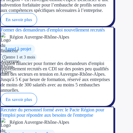
subvention forfaitaire pour l’embauche de profils seniors
Trouvez des idées de dép
aux compétences spécifiques nécessaires à l’entreprise.
En savoir plus
Quelles aides pour votre
Former des demandeurs d'emploi nouvellement recrutés
Ouvrage
Région Auvergne-Rhône-Alpes
Appel à projet
Territoires
entre 1 et 3 mois
Régions de A à H
Soutien financier pour former des demandeurs d'emploi
nouvellement recrutés en CDI sur des postes peu qualifiés
dans des secteurs en tension en Auvergne-Rhône-Alpes.
Aides Région Auve
Jusqu'à 5 € par heure de formation, réservé aux entreprises
de moins de 300 salariés avec au moins 5 embauches
Aides Région Bou
annuelles.
En savoir plus
Aides Région Bret
Recruter du personnel formé avec le Pacte Région pour
Aides Région Centr
l'emploi pour répondre aux besoins de l'entreprise
Région Auvergne-Rhône-Alpes
Aides Région Cors