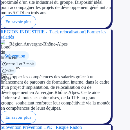
proximité d’un site industriel du groupe. Dispositif idéal
Concours entr
pour accompagner les projets de développement générant au
moins 5 CDI en trois ans.
Réduction des 
En savoir plus
Accompagneme
REGION INDUSTRIE - [Pack relocalisation] Former les
salariés
Investir dans 
Région Auvergne-Rhône-Alpes
Aides Fiscales et so
Subvention
entre 1 et 3 mois
Crédits & rédu
50%
Développer les compétences des salariés grâce à un
Exonération fi
financement de parcours de formation interne, dans le cadre
d’un projet d’implantation, de relocalisation ou de
Aides Urssaf
développement en Auvergne-Rhône-Alpes. Cette aide
s’adresse à toutes les entreprises, de la TPE au grand
groupe, souhaitant renforcer leur compétitivité via la montée
Prêts publics
en compétences de leurs équipes.
En savoir plus
Prêt entrepris
Subvention Prévention TPE - Risque Radon
Prêt d'honneu