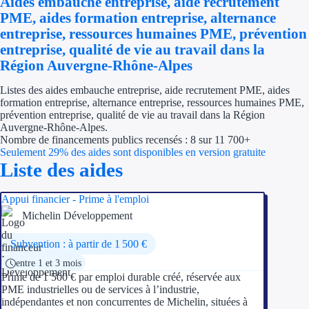
Aides embauche entreprise, aide recrutement
Économies d'én
PME, aides formation entreprise, alternance
entreprise, ressources humaines PME, prévention
Aides RSE ent
entreprise, qualité de vie au travail dans la
Région Auvergne-Rhône-Alpes
Étapes de vie
Listes des aides embauche entreprise, aide recrutement PME, aides
formation entreprise, alternance entreprise, ressources humaines PME,
Création d'ent
prévention entreprise, qualité de vie au travail dans la Région
Auvergne-Rhône-Alpes.
Cession d'entr
Nombre de financements publics recensés : 8 sur 11 700+
Seulement 29% des aides sont disponibles en version gratuite
Entreprise en d
Liste des aides
Aides Ressour
Appui financier - Prime à l'emploi
Michelin Développement
Type de financements
Subvention : à partir de 1 500 €
Aides sans rembou
entre 1 et 3 mois
Prime de 1 500 € par emploi durable créé, réservée aux
Subventions
PME industrielles ou de services à l’industrie,
indépendantes et non concurrentes de Michelin, situées à