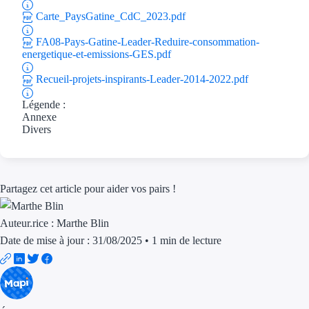
Aides Région Guad
Carte_PaysGatine_CdC_2023.pdf
Aides Région Guya
FA08-Pays-Gatine-Leader-Reduire-consommation-
energetique-et-emissions-GES.pdf
Aides Région Mart
Recueil-projets-inspirants-Leader-2014-2022.pdf
Aides Région Mayo
Légende :
Annexe
Aides Région Réun
Divers
Couvertures
Aides Nationales
Partagez cet article pour aider vos pairs !
Aides Européennes
Auteur.rice :
Marthe Blin
Date de mise à jour : 31/08/2025
•
1 min de lecture
Nos tarifs
Recherche autonome
Accompagnement