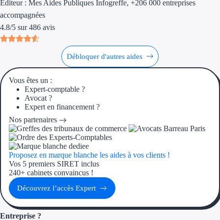
Éditeur :
Mes Aides Publiques Infogreffe
, +206 000 entreprises
accompagnées
Ressources
4.8
/
5
sur
486
avis
FAQ
Débloquer d'autres aides
Blog
Vous êtes un :
Nos guides
Expert-comptable ?
Avocat ?
Nos partenaires
Expert en financement ?
Nos partenaires
Contactez-nous
Proposez en marque blanche les aides à vos clients !
Vos 5 premiers SIRET inclus
240+ cabinets convaincus !
Découvrez l’accès Expert
Entreprise ?