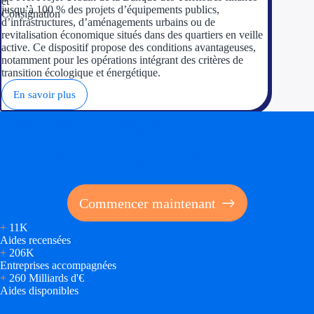
jusqu’à 100 % des projets d’équipements publics,
d’infrastructures, d’aménagements urbains ou de
revitalisation économique situés dans des quartiers en veille
active. Ce dispositif propose des conditions avantageuses,
notamment pour les opérations intégrant des critères de
transition écologique et énergétique.
En savoir plus
Soyez accompagné
Réalisez des économies pour votre entreprise en tirant
parti des financements publics
Commencer maintenant
+
11K
Aides recensées
+
206K
Entreprises accompagnées
+
260 Milliards d'€
Aides disponibles