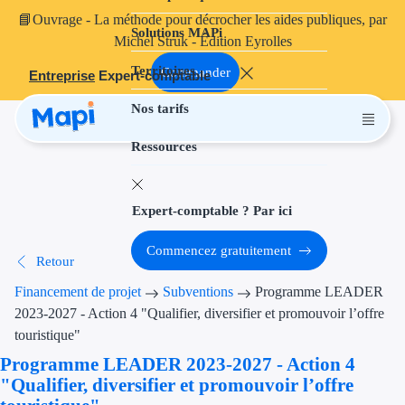
📘
Ouvrage
- La méthode pour décrocher les aides publiques, par
Solutions MAPi
Projets finançables
Michel Struk - Édition Eyrolles
Territoires
Investissement
Commander
Entreprise
Expert-comptable
Nos tarifs
Aides à l'inves
Ressources
Aides immobili
Aides financiè
Expert-comptable ? Par ici
Thématiques
Commencez gratuitement
Retour
Financement i
Financement de projet
Subventions
Programme LEADER
Transition éco
2023-2027 - Action 4 "Qualifier, diversifier et promouvoir l’offre
touristique"
Développement
Programme LEADER 2023-2027 - Action 4
"Qualifier, diversifier et promouvoir l’offre
Transition nu