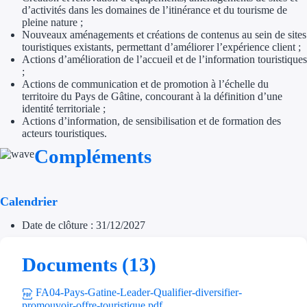
d’activités dans les domaines de l’itinérance et du tourisme de
Trouvez des idées de dép
pleine nature ;
Nouveaux aménagements et créations de contenus au sein de sites
touristiques existants, permettant d’améliorer l’expérience client ;
Quelles aides pour votre
Actions d’amélioration de l’accueil et de l’information touristiques
;
Ouvrage
Actions de communication et de promotion à l’échelle du
territoire du Pays de Gâtine, concourant à la définition d’une
identité territoriale ;
Territoires
Actions d’information, de sensibilisation et de formation des
acteurs touristiques.
Régions de A à H
Compléments
Aides Région Auve
Calendrier
Aides Région Bou
Date de clôture : 31/12/2027
Aides Région Bret
Aides Région Centr
Documents (13)
Aides Région Cors
FA04-Pays-Gatine-Leader-Qualifier-diversifier-
promouvoir-offre-touristique.pdf