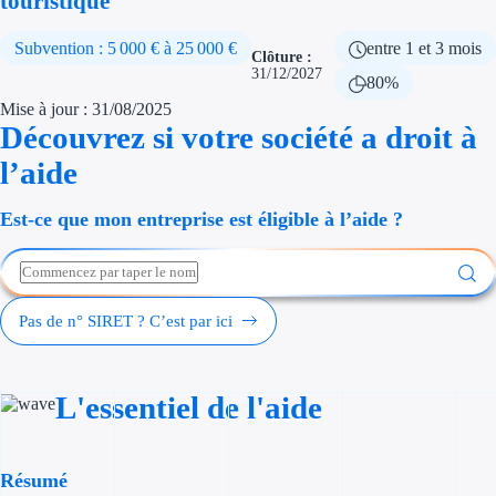
touristique"
Économies d'én
Subvention : 5 000 € à 25 000 €
entre 1 et 3 mois
Clôture :
Aides RSE ent
31/12/2027
80%
Mise à jour : 31/08/2025
Étapes de vie
Découvrez si votre société a droit à
l’aide
Création d'ent
Cession d'entr
Est-ce que mon entreprise est éligible à l’aide ?
Entreprise en d
Aides Ressour
Pas de n° SIRET ? C’est par ici
Type de financements
L'essentiel de l'aide
Aides sans rembou
Subventions
Résumé