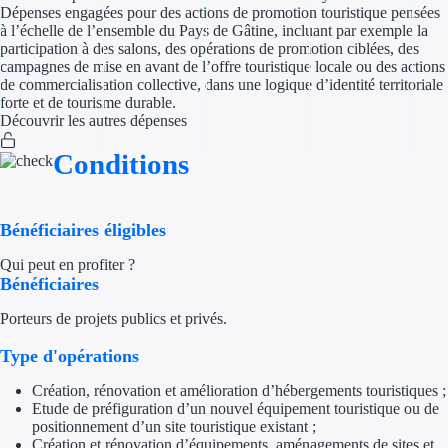
Dépenses engagées pour des actions de promotion touristique pensées
à l’échelle de l’ensemble du Pays de Gâtine, incluant par exemple la
Appel à projet
participation à des salons, des opérations de promotion ciblées, des
campagnes de mise en avant de l’offre touristique locale ou des actions
Avance rembo
de commercialisation collective, dans une logique d’identité territoriale
forte et de tourisme durable.
Découvrir les autres dépenses
Garantie banca
Conditions
Par financeur
Aides par organism
Bénéficiaires éligibles
Aides Bpifran
Qui peut en profiter ?
Bénéficiaires
Aides ADEM
Porteurs de projets publics et privés.
Tous les finan
Type d'opérations
Création, rénovation et amélioration d’hébergements touristiques ;
Solutions MAPi
Etude de préfiguration d’un nouvel équipement touristique ou de
positionnement d’un site touristique existant ;
Simulateur d'éligibilité
Création et rénovation d’équipements, aménagements de sites et