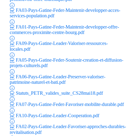
Aides Région Gran
FA03-Pays-Gatine-Feder-Maintenir-developper-acces-
services-population.pdf
Aides Région Haut
FA01-Pays-Gatine-Feder-Maintenir-developper-offre-
commerces-proximite-centre-bourg.pdf
Régions de I à P
FA09-Pays-Gatine-Leader-Valoriser-ressources-
Aides Région Île-d
locales.pdf
Aides Région Nor
FA05-Pays-Gatine-Feder-Soutenir-creation-et-diffusion-
projets-culturels.pdf
Aides Région Nouve
FA06-Pays-Gatine-Leader-Preserver-valoriser-
patrimoine-naturel-et-bati.pdf
Aides Région Occit
Statuts_PETR_valides_suite_CS28mai18.pdf
Aides Région PAC
FA07-Pays-Gatine-Feder-Favoriser-mobilite-durable.pdf
Aides Région Pays 
FA10-Pays-Gatine-Leader-Cooperation.pdf
Outre-mer
FA02-Pays-Gatine-Leader-Favoriser-approches-durables-
revitalisation.pdf