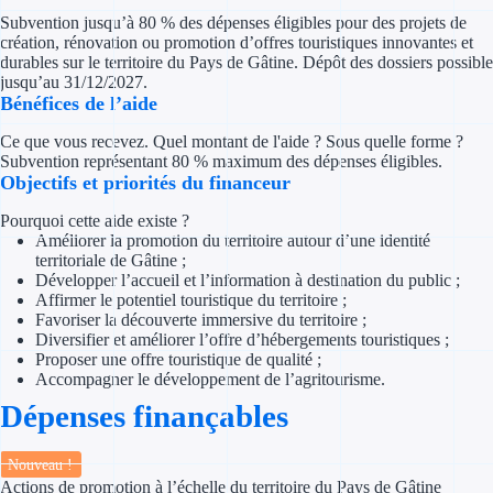
Concours entr
Subvention jusqu’à 80 % des dépenses éligibles pour des projets de
création, rénovation ou promotion d’offres touristiques innovantes et
Réduction des 
durables sur le territoire du Pays de Gâtine. Dépôt des dossiers possible
jusqu’au 31/12/2027.
Bénéfices de l’aide
Accompagneme
Ce que vous recevez. Quel montant de l'aide ? Sous quelle forme ?
Investir dans 
Subvention représentant 80 % maximum des dépenses éligibles.
Objectifs et priorités du financeur
Aides Fiscales et so
Pourquoi cette aide existe ?
Améliorer la promotion du territoire autour d’une identité
Crédits & rédu
territoriale de Gâtine ;
Développer l’accueil et l’information à destination du public ;
Exonération fi
Affirmer le potentiel touristique du territoire ;
Favoriser la découverte immersive du territoire ;
Diversifier et améliorer l’offre d’hébergements touristiques ;
Aides Urssaf
Proposer une offre touristique de qualité ;
Accompagner le développement de l’agritourisme.
Prêts publics
Dépenses finançables
Prêt entrepris
Nouveau !
Actions de promotion à l’échelle du territoire du Pays de Gâtine
Prêt d'honneu