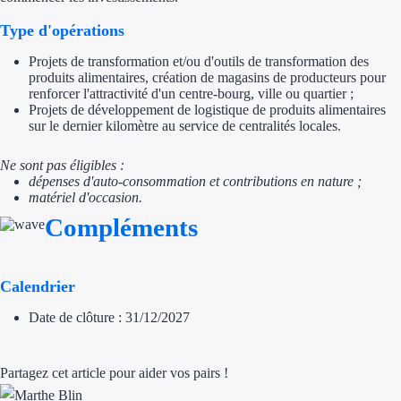
Trouvez des idées de dép
Type d'opérations
Projets de transformation et/ou d'outils de transformation des
Quelles aides pour votre
produits alimentaires, création de magasins de producteurs pour
renforcer l'attractivité d'un centre-bourg, ville ou quartier ;
Ouvrage
Projets de développement de logistique de produits alimentaires
sur le dernier kilomètre au service de centralités locales.
Territoires
Ne sont pas éligibles :
dépenses d'auto-consommation et contributions en nature ;
Régions de A à H
matériel d'occasion.
Compléments
Aides Région Auve
Aides Région Bou
Calendrier
Aides Région Bret
Date de clôture : 31/12/2027
Aides Région Centr
Partagez cet article pour aider vos pairs !
Aides Région Cors