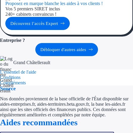
Aides Région Guad
Proposez en marque blanche les aides à vos clients !
Vos 5 premiers SIRET inclus
Aides Région Guya
240+ cabinets convaincus !
Découvrez l’accès Expert
Aides Région Mart
Aides Région Mayo
Entreprise ?
Débloquer d'autres aides
Aides Région Réun
Grand Châtellerault
Couvertures
L'essentiel de l'aide
Conditions
Aides Nationales
Compléments
Source
Aides Européennes
Nos données proviennent de la base officielle de l'État disponible sur
aides-entreprises.fr, aides-territoires.beta.gouv.fr, la base les-aides.fr
Nos tarifs
ainsi que les sites officiels des financeurs publics. Ces données sont
régulièrement améliorées et complétées par notre équipe.
Recherche autonome
Aides recommandées
Accompagnement