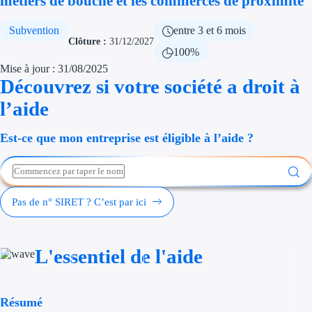
métiers de bouche et les commerces de proximité"
Économies d'én
Subvention
entre 3 et 6 mois
Clôture :
31/12/2027
Aides RSE ent
100%
Mise à jour : 31/08/2025
Étapes de vie
Découvrez si votre société a droit à
l’aide
Création d'ent
Cession d'entr
Est-ce que mon entreprise est éligible à l’aide ?
Entreprise en d
Aides Ressour
Pas de n° SIRET ? C’est par ici
Type de financements
L'essentiel de l'aide
Aides sans rembou
Subventions
Résumé