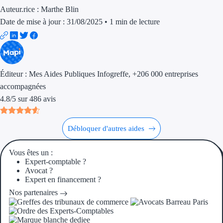
Aides Région Gran
Auteur.rice :
Marthe Blin
Date de mise à jour : 31/08/2025
•
1 min de lecture
Aides Région Haut
Régions de I à P
Éditeur :
Mes Aides Publiques Infogreffe
, +206 000 entreprises
Aides Région Île-d
accompagnées
Aides Région Nor
4.8
/
5
sur
486
avis
Aides Région Nouve
Débloquer d'autres aides
Aides Région Occit
Vous êtes un :
Aides Région PAC
Expert-comptable ?
Avocat ?
Aides Région Pays 
Expert en financement ?
Nos partenaires
Outre-mer