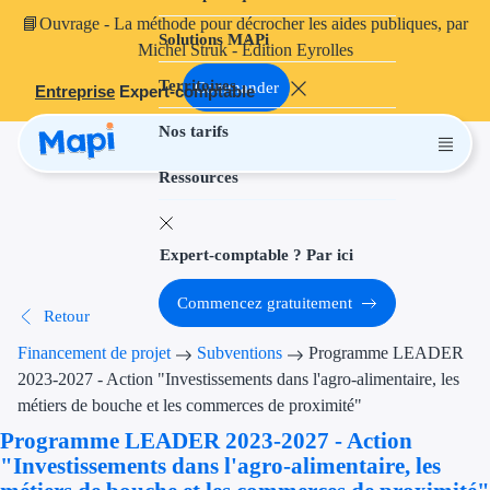
📘
Ouvrage
- La méthode pour décrocher les aides publiques, par
Solutions MAPi
Projets finançables
Michel Struk - Édition Eyrolles
Territoires
Investissement
Commander
Entreprise
Expert-comptable
Nos tarifs
Aides à l'inves
Ressources
Aides immobili
Aides financiè
Expert-comptable ? Par ici
Thématiques
Commencez gratuitement
Retour
Financement i
Financement de projet
Subventions
Programme LEADER
Transition éco
2023-2027 - Action "Investissements dans l'agro-alimentaire, les
métiers de bouche et les commerces de proximité"
Développement
Programme LEADER 2023-2027 - Action
"Investissements dans l'agro-alimentaire, les
Transition nu