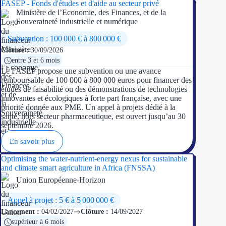
FASEP - Fonds d'études et d'aide au secteur privé
Ministère de l’Economie, des Finances, et de la
Souveraineté industrielle et numérique
Ressources
Subvention : 100 000 € à 800 000 €
FAQ
Clôture :
30/09/2026
entre 3 et 6 mois
Blog
Le FASEP propose une subvention ou une avance
remboursable de 100 000 à 800 000 euros pour financer des
Nos guides
études de faisabilité ou des démonstrations de technologies
innovantes et écologiques à forte part française, avec une
priorité donnée aux PME. Un appel à projets dédié à la
Nos partenaires
santé, hors secteur pharmaceutique, est ouvert jusqu’au 30
septembre 2026.
Contactez-nous
En savoir plus
Optimising the water-nutrient-energy nexus for sustainable
and climate smart agriculture in Africa (FNSSA)
Union Européenne-Horizon
Appel à projet : 5 € à 5 000 000 €
Lancement :
04/02/2027
Clôture :
14/09/2027
supérieur à 6 mois