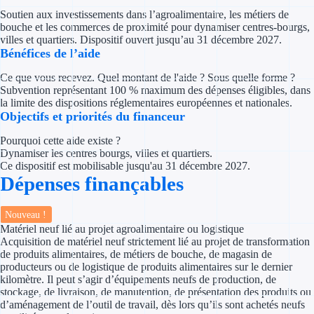
Concours entr
Soutien aux investissements dans l’agroalimentaire, les métiers de
bouche et les commerces de proximité pour dynamiser centres-bourgs,
Réduction des 
villes et quartiers. Dispositif ouvert jusqu’au 31 décembre 2027.
Bénéfices de l’aide
Accompagneme
Ce que vous recevez. Quel montant de l'aide ? Sous quelle forme ?
Subvention représentant 100 % maximum des dépenses éligibles, dans
Investir dans 
la limite des dispositions réglementaires européennes et nationales.
Objectifs et priorités du financeur
Aides Fiscales et so
Pourquoi cette aide existe ?
Dynamiser les centres bourgs, villes et quartiers.
Crédits & rédu
Ce dispositif est mobilisable jusqu'au 31 décembre 2027.
Dépenses finançables
Exonération fi
Nouveau !
Aides Urssaf
Matériel neuf lié au projet agroalimentaire ou logistique
Acquisition de matériel neuf strictement lié au projet de transformation
de produits alimentaires, de métiers de bouche, de magasin de
Prêts publics
producteurs ou de logistique de produits alimentaires sur le dernier
kilomètre. Il peut s’agir d’équipements neufs de production, de
Prêt entrepris
stockage, de livraison, de manutention, de présentation des produits ou
d’aménagement de l’outil de travail, dès lors qu’ils sont achetés neufs
Prêt d'honneu