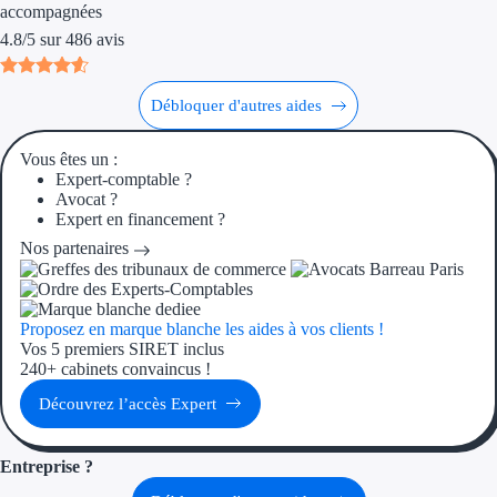
Aides Région Guad
accompagnées
4.8
/
5
sur
486
avis
Aides Région Guya
Aides Région Mart
Débloquer d'autres aides
Aides Région Mayo
Vous êtes un :
Expert-comptable ?
Aides Région Réun
Avocat ?
Expert en financement ?
Couvertures
Nos partenaires
Aides Nationales
Proposez en marque blanche les aides à vos clients !
Aides Européennes
Vos 5 premiers SIRET inclus
240+ cabinets convaincus !
Nos tarifs
Découvrez l’accès Expert
Recherche autonome
Entreprise ?
Accompagnement