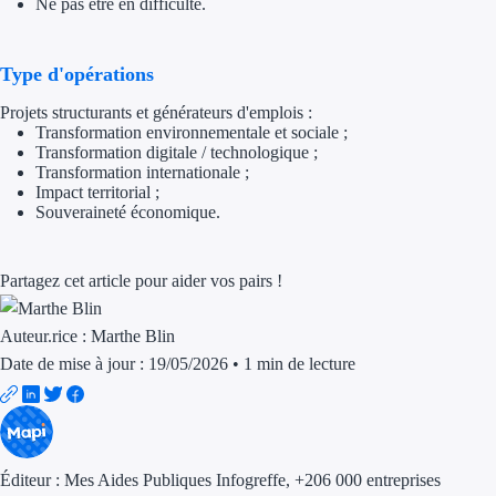
Ne pas être en difficulté.
Aides Région Gran
Aides Région Haut
Type d'opérations
Projets structurants et générateurs d'emplois :
Régions de I à P
Transformation environnementale et sociale ;
Transformation digitale / technologique ;
Aides Région Île-d
Transformation internationale ;
Impact territorial ;
Aides Région Nor
Souveraineté économique.
Aides Région Nouve
Partagez cet article pour aider vos pairs !
Aides Région Occit
Auteur.rice :
Marthe Blin
Aides Région PAC
Date de mise à jour : 19/05/2026
•
1 min de lecture
Aides Région Pays 
Outre-mer
Éditeur :
Mes Aides Publiques Infogreffe
, +206 000 entreprises