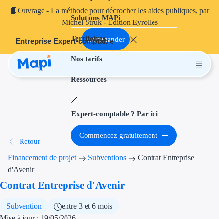
📘
Ouvrage
- La méthode pour décrocher les aides publiques, par
Solutions MAPi
Projets finançables
Michel Struk - Édition Eyrolles
Territoires
Investissement
Commander
Entreprise
Expert-comptable
Nos tarifs
Aides à l'inves
Ressources
Aides immobili
Aides financiè
Expert-comptable ? Par ici
Thématiques
Commencez gratuitement
Retour
Financement i
Financement de projet
Subventions
Contrat Entreprise
Transition éco
d'Avenir
Contrat Entreprise d'Avenir
Développement
Subvention
entre 3 et 6 mois
Transition nu
Mise à jour : 19/05/2026