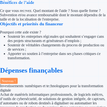
Bénéfices de l’aide
Concours entr
Ce que vous recevez. Quel montant de l'aide ? Sous quelle forme ?
Réduction des 
Subvention et/ou avance remboursable dont le montant dépendra de la
taille et de la localisation de l'entreprise.
Accompagneme
Objectifs et priorités du financeur
Pourquoi cette aide existe ?
Investir dans 
Soutenir les entreprises régionales qui souhaitent s’engager dans
des projets structurants et générateurs d’emplois ;
Aides Fiscales et so
Soutenir de véritables changements du process de production ou
de services ;
Apporter un soutien à l’entreprise dans ses phases critiques de
Crédits & rédu
transformation.
Exonération fi
Dépenses finançables
Aides Urssaf
Nouveau !
Investissements numériques et technologiques pour la transformation
Prêts publics
digitale
Achat de matériels informatiques professionnels, de logiciels métiers,
Prêt entrepris
d’outils de cybersécurité, de solutions de gestion intégrée, de capteurs,
d’automates ou de robots destinés à digitaliser ou automatiser les
Prêt d'honneu