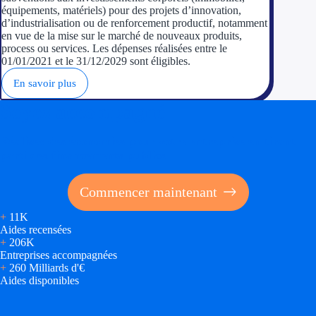
équipements, matériels) pour des projets d’innovation,
d’industrialisation ou de renforcement productif, notamment
en vue de la mise sur le marché de nouveaux produits,
process ou services. Les dépenses réalisées entre le
01/01/2021 et le 31/12/2029 sont éligibles.
En savoir plus
Soyez accompagné
Réalisez des économies pour votre entreprise en tirant
parti des financements publics
Commencer maintenant
+
11K
Aides recensées
+
206K
Entreprises accompagnées
+
260 Milliards d'€
Aides disponibles