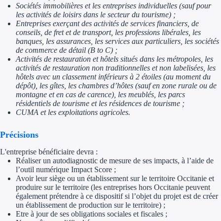
Sociétés immobilières et les entreprises individuelles (sauf pour
les activités de loisirs dans le secteur du tourisme) ;
Trouvez des idées de dép
Entreprises exerçant des activités de services financiers, de
conseils, de fret et de transport, les professions libérales, les
Quelles aides pour votre
banques, les assurances, les services aux particuliers, les sociétés
de commerce de détail (B to C) ;
Ouvrage
Activités de restauration et hôtels situés dans les métropoles, les
activités de restauration non traditionnelles et non labelisées, les
hôtels avec un classement inférieurs à 2 étoiles (au moment du
Territoires
dépôt), les gîtes, les chambres d’hôtes (sauf en zone rurale ou de
montagne et en cas de carence), les meublés, les parcs
Régions de A à H
résidentiels de tourisme et les résidences de tourisme ;
CUMA et les exploitations agricoles.
Aides Région Auve
Précisions
Aides Région Bou
L'entreprise bénéficiaire devra :
Réaliser un autodiagnostic de mesure de ses impacts, à l’aide de
Aides Région Bret
l’outil numérique Impact Score ;
Avoir leur siège ou un établissement sur le territoire Occitanie et
Aides Région Centr
produire sur le territoire (les entreprises hors Occitanie peuvent
également prétendre à ce dispositif si l’objet du projet est de créer
un établissement de production sur le territoire) ;
Aides Région Cors
Etre à jour de ses obligations sociales et fiscales ;