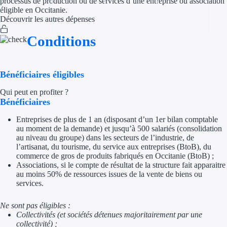
processus de production ou de services d’une entreprise ou association
éligible en Occitanie.
Découvrir les autres dépenses
Appel à projet
Conditions
Avance rembo
Garantie banca
Bénéficiaires éligibles
Par financeur
Qui peut en profiter ?
Bénéficiaires
Aides par organism
Entreprises de plus de 1 an (disposant d’un 1er bilan comptable
au moment de la demande) et jusqu’à 500 salariés (consolidation
Aides Bpifran
au niveau du groupe) dans les secteurs de l’industrie, de
l’artisanat, du tourisme, du service aux entreprises (BtoB), du
Aides ADEM
commerce de gros de produits fabriqués en Occitanie (BtoB) ;
Associations, si le compte de résultat de la structure fait apparaitre
au moins 50% de ressources issues de la vente de biens ou
Tous les finan
services.
Solutions MAPi
Ne sont pas éligibles :
Collectivités (et sociétés détenues majoritairement par une
Simulateur d'éligibilité
collectivité) ;