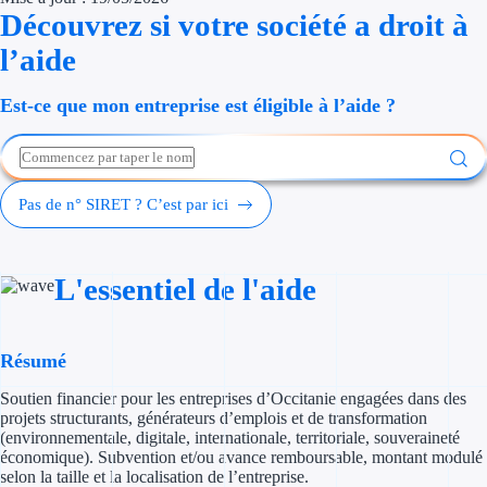
Découvrez si votre société a droit à
Économies d'én
l’aide
Aides RSE ent
Est-ce que mon entreprise est éligible à l’aide ?
Étapes de vie
Création d'ent
Pas de n° SIRET ? C’est par ici
Cession d'entr
Entreprise en d
L'essentiel de l'aide
Aides Ressour
Type de financements
Résumé
Soutien financier pour les entreprises d’Occitanie engagées dans des
Aides sans rembou
projets structurants, générateurs d’emplois et de transformation
(environnementale, digitale, internationale, territoriale, souveraineté
Subventions
économique). Subvention et/ou avance remboursable, montant modulé
selon la taille et la localisation de l’entreprise.