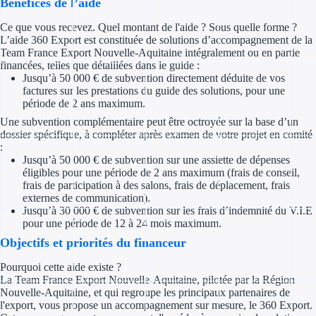
Bénéfices de l’aide
Concours entr
Ce que vous recevez. Quel montant de l'aide ? Sous quelle forme ?
Réduction des 
L’aide 360 Export est constituée de solutions d’accompagnement de la
Team France Export Nouvelle-Aquitaine intégralement ou en partie
financées, telles que détaillées dans le guide :
Accompagneme
Jusqu’à 50 000 € de subvention directement déduite de vos
factures sur les prestations du guide des solutions, pour une
Investir dans 
période de 2 ans maximum.
Une subvention complémentaire peut être octroyée sur la base d’un
Aides Fiscales et so
dossier spécifique, à compléter après examen de votre projet en comité
:
Jusqu’à 50 000 € de subvention sur une assiette de dépenses
Crédits & rédu
éligibles pour une période de 2 ans maximum (frais de conseil,
frais de participation à des salons, frais de déplacement, frais
Exonération fi
externes de communication).
Jusqu’à 30 000 € de subvention sur les frais d’indemnité du V.I.E
Aides Urssaf
pour une période de 12 à 24 mois maximum.
Objectifs et priorités du financeur
Prêts publics
Pourquoi cette aide existe ?
La Team France Export Nouvelle-Aquitaine, pilotée par la Région
Prêt entrepris
Nouvelle-Aquitaine, et qui regroupe les principaux partenaires de
l'export, vous propose un accompagnement sur mesure, le 360 Export.
Prêt d'honneu