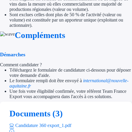
vins dans la mesure où elles commercialisent une majorité de
Aides Région Gran
productions régionales (valeur ou volume).
Sont exclues celles dont plus de 50 % de l'activité (valeur ou
Aides Région Haut
volume) est constituée par un apporteur unique (exploitant ou
actionnaire).
Régions de I à P
Compléments
Aides Région Île-d
Démarches
Aides Région Nor
Comment candidater ?
Aides Région Nouve
Téléchargez le formulaire de candidature ci-dessous pour déposer
votre demande d'aide.
Le formulaire rempli doit être envoyé à
international@nouvelle-
Aides Région Occit
aquitaine.fr
Une fois votre éligibilité confirmée, votre référent Team France
Aides Région PAC
Export vous accompagnera dans l'accès à ces solutions.
Aides Région Pays 
Documents (3)
Outre-mer
Candidature 360 export_1.pdf