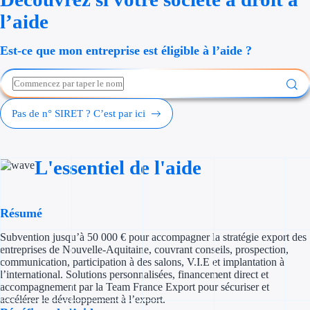
Économies d'én
l’aide
Aides RSE ent
Est-ce que mon entreprise est éligible à l’aide ?
Étapes de vie
Création d'ent
Pas de n° SIRET ? C’est par ici
Cession d'entr
L'essentiel de l'aide
Entreprise en d
Aides Ressour
Résumé
Type de financements
Subvention jusqu’à 50 000 € pour accompagner la stratégie export des
entreprises de Nouvelle-Aquitaine, couvrant conseils, prospection,
Aides sans rembou
communication, participation à des salons, V.I.E et implantation à
l’international. Solutions personnalisées, financement direct et
accompagnement par la Team France Export pour sécuriser et
Subventions
accélérer le développement à l’export.