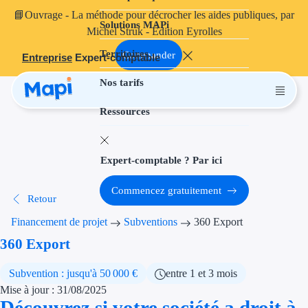
📘
Ouvrage
- La méthode pour décrocher les aides publiques, par
Solutions MAPi
Projets finançables
Michel Struk - Édition Eyrolles
Territoires
Investissement
Commander
Entreprise
Expert-comptable
Nos tarifs
Aides à l'inves
Ressources
Aides immobili
Aides financiè
Expert-comptable ? Par ici
Thématiques
Commencez gratuitement
Retour
Financement i
Financement de projet
Subventions
360 Export
Transition éco
360 Export
Développement
Subvention : jusqu'à 50 000 €
entre 1 et 3 mois
Mise à jour : 31/08/2025
Transition nu
Découvrez si votre société a droit à