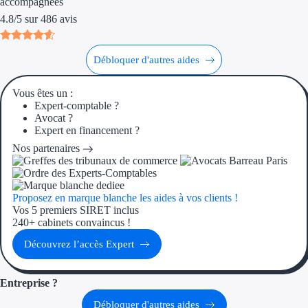
accompagnées
4.8
/
5
sur
486
avis
Ressources
FAQ
Débloquer d'autres aides
Blog
Vous êtes un :
Expert-comptable ?
Nos guides
Avocat ?
Expert en financement ?
Nos partenaires
Nos partenaires
Contactez-nous
Proposez en marque blanche les aides à vos clients !
Vos 5 premiers SIRET inclus
240+ cabinets convaincus !
Découvrez l’accès Expert
Entreprise ?
Débloquer d'autres aides