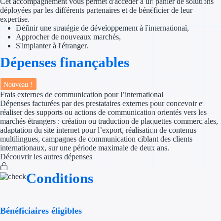
Cet accompagnement vous permet d'accéder à un panier de solutions
déployées par les différents partenaires et de bénéficier de leur
expertise.
Appel à projet
Définir une stratégie de développement à l'international,
Approcher de nouveaux marchés,
Avance rembo
S'implanter à l'étranger.
Dépenses finançables
Garantie banca
Nouveau !
Par financeur
Frais externes de communication pour l’international
Dépenses facturées par des prestataires externes pour concevoir et
Aides par organism
réaliser des supports ou actions de communication orientés vers les
marchés étrangers : création ou traduction de plaquettes commerciales,
Aides Bpifran
adaptation du site internet pour l’export, réalisation de contenus
multilingues, campagnes de communication ciblant des clients
internationaux, sur une période maximale de deux ans.
Aides ADEM
Découvrir les autres dépenses
Tous les finan
Conditions
Solutions MAPi
Bénéficiaires éligibles
Simulateur d'éligibilité