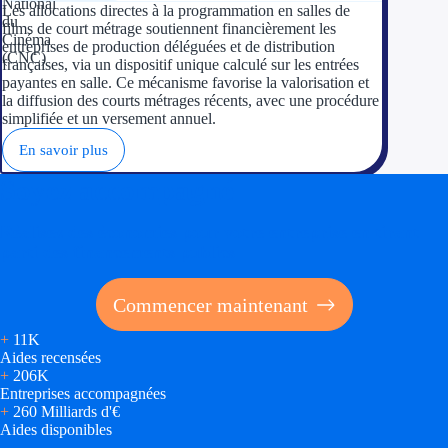
Les allocations directes à la programmation en salles de
films de court métrage soutiennent financièrement les
entreprises de production déléguées et de distribution
françaises, via un dispositif unique calculé sur les entrées
payantes en salle. Ce mécanisme favorise la valorisation et
la diffusion des courts métrages récents, avec une procédure
simplifiée et un versement annuel.
En savoir plus
Soyez accompagné
Réalisez des économies pour votre entreprise en tirant
parti des financements publics
Commencer maintenant
+
11K
Aides recensées
+
206K
Entreprises accompagnées
+
260 Milliards d'€
Aides disponibles