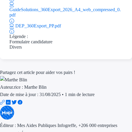
Aides Région Guad
GuideSolutions_360Export_2026_A4_web_compressed_0.
Aides Région Guya
pdf
DEP_360Export_PP.pdf
Aides Région Mart
Légende :
Aides Région Mayo
Formulaire candidature
Divers
Aides Région Réun
Couvertures
Partagez cet article pour aider vos pairs !
Aides Nationales
Auteur.rice :
Marthe Blin
Aides Européennes
Date de mise à jour : 31/08/2025
•
1 min de lecture
Nos tarifs
Recherche autonome
Éditeur :
Mes Aides Publiques Infogreffe
, +206 000 entreprises
Accompagnement