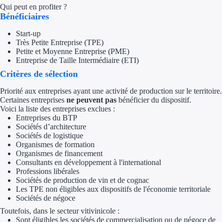
Qui peut en profiter ?
Bénéficiaires
Trouvez des idées de dép
Start-up
Quelles aides pour votre
Très Petite Entreprise (TPE)
Petite et Moyenne Entreprise (PME)
Ouvrage
Entreprise de Taille Intermédiaire (ETI)
Critères de sélection
Territoires
Priorité aux entreprises ayant une activité de production sur le territoire.
Certaines entreprises
ne peuvent pas
bénéficier du dispositif.
Régions de A à H
Voici la liste des entreprises exclues :
Entreprises du BTP
Aides Région Auve
Sociétés d’architecture
Sociétés de logistique
Organismes de formation
Aides Région Bou
Organismes de financement
Consultants en développement à l'international
Aides Région Bret
Professions libérales
Sociétés de production de vin et de cognac
Aides Région Centr
Les TPE non éligibles aux dispositifs de l'économie territoriale
Sociétés de négoce
Aides Région Cors
Toutefois, dans le secteur vitivinicole :
Sont éligibles les sociétés de commercialisation ou de négoce de