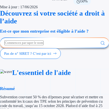
50%
Économies d'én
Mise à jour : 17/06/2026
Découvrez si votre société a droit à
Aides RSE ent
l’aide
Étapes de vie
Est-ce que mon entreprise est éligible à l’aide ?
Création d'ent
Cession d'entr
Pas de n° SIRET ? C’est par ici
Entreprise en d
Aides Ressour
L'essentiel de l'aide
Type de financements
Résumé
Aides sans rembou
Subvention couvrant 50 % des dépenses pour sécuriser et mettre en
Subventions
conformité les locaux des TPE selon les principes de prévention du
code du travail, jusqu’au 15 octobre 2028. Plafond d’aide fixé à 25