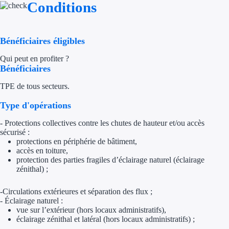
Conditions
Appel à projet
Bénéficiaires éligibles
Avance rembo
Qui peut en profiter ?
Garantie banca
Bénéficiaires
TPE de tous secteurs.
Par financeur
Type d'opérations
Aides par organism
- Protections collectives contre les chutes de hauteur et/ou accès
sécurisé :
Aides Bpifran
protections en périphérie de bâtiment,
accès en toiture,
Aides ADEM
protection des parties fragiles d’éclairage naturel (éclairage
zénithal) ;
Tous les finan
-Circulations extérieures et séparation des flux ;
- Éclairage naturel :
Solutions MAPi
vue sur l’extérieur (hors locaux administratifs),
éclairage zénithal et latéral (hors locaux administratifs) ;
Simulateur d'éligibilité