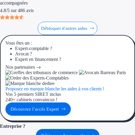
Aides Région Guad
accompagnées
4.8
/
5
sur
486
avis
Aides Région Guya
Aides Région Mart
Débloquer d'autres aides
Aides Région Mayo
Vous êtes un :
Expert-comptable ?
Aides Région Réun
Avocat ?
Expert en financement ?
Nos partenaires
Couvertures
Aides Nationales
Proposez en marque blanche les aides à vos clients !
Aides Européennes
Vos 5 premiers SIRET inclus
240+ cabinets convaincus !
Nos tarifs
Découvrez l’accès Expert
Recherche autonome
Entreprise ?
Accompagnement