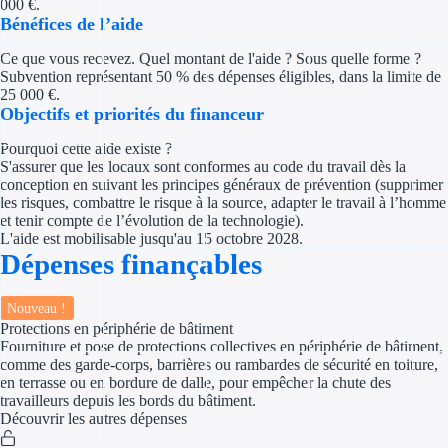
000 €.
Concours entr
Bénéfices de l’aide
Réduction des 
Ce que vous recevez. Quel montant de l'aide ? Sous quelle forme ?
Subvention représentant 50 % des dépenses éligibles, dans la limite de
Accompagneme
25 000 €.
Objectifs et priorités du financeur
Investir dans 
Pourquoi cette aide existe ?
S'assurer que les locaux sont conformes au code du travail dès la
conception en suivant les principes généraux de prévention (supprimer
Aides Fiscales et so
les risques, combattre le risque à la source, adapter le travail à l’homme
et tenir compte de l’évolution de la technologie).
Crédits & rédu
L'aide est mobilisable jusqu'au 15 octobre 2028.
Dépenses finançables
Exonération fi
Nouveau !
Aides Urssaf
Protections en périphérie de bâtiment
Fourniture et pose de protections collectives en périphérie de bâtiment,
Prêts publics
comme des garde-corps, barrières ou rambardes de sécurité en toiture,
en terrasse ou en bordure de dalle, pour empêcher la chute des
travailleurs depuis les bords du bâtiment.
Prêt entrepris
Découvrir les autres dépenses
Prêt d'honneu