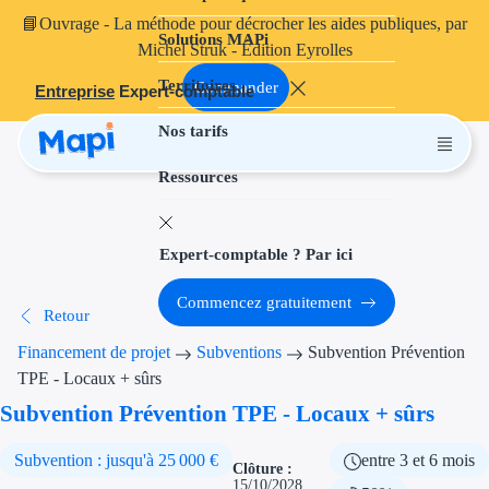
📘
Ouvrage
- La méthode pour décrocher les aides publiques, par
Solutions MAPi
Projets finançables
Michel Struk - Édition Eyrolles
Territoires
Investissement
Commander
Entreprise
Expert-comptable
Nos tarifs
Aides à l'inves
Ressources
Aides immobili
Aides financiè
Expert-comptable ? Par ici
Thématiques
Commencez gratuitement
Retour
Financement i
Financement de projet
Subventions
Subvention Prévention
Transition éco
TPE - Locaux + sûrs
Subvention Prévention TPE - Locaux + sûrs
Développement
Subvention : jusqu'à 25 000 €
entre 3 et 6 mois
Transition nu
Clôture :
15/10/2028