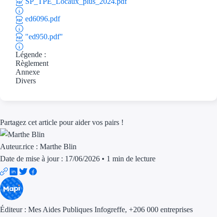
SP_TPE_Locaux_plus_2024.pdf
Aides Région Gran
ed6096.pdf
Aides Région Haut
"ed950.pdf"
Régions de I à P
Légende :
Règlement
Annexe
Aides Région Île-d
Divers
Aides Région Nor
Aides Région Nouve
Partagez cet article pour aider vos pairs !
Aides Région Occit
Auteur.rice :
Marthe Blin
Aides Région PAC
Date de mise à jour : 17/06/2026
•
1 min de lecture
Aides Région Pays 
Outre-mer
Éditeur :
Mes Aides Publiques Infogreffe
, +206 000 entreprises