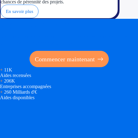
chances de pérennité des projets.
En savoir plus
Soyez accompagné
Réalisez des économies pour votre entreprise en tirant
parti des financements publics
Commencer maintenant
+
11K
Aides recensées
+
206K
Entreprises accompagnées
+
260 Milliards d'€
Aides disponibles