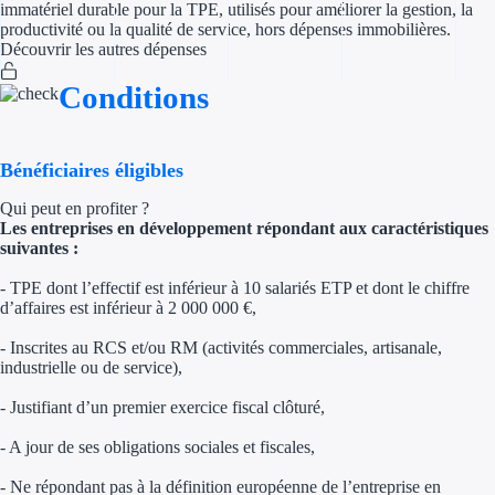
immatériel durable pour la TPE, utilisés pour améliorer la gestion, la
productivité ou la qualité de service, hors dépenses immobilières.
Trouvez des idées de dép
Découvrir les autres dépenses
Quelles aides pour votre
Conditions
Ouvrage
Bénéficiaires éligibles
Territoires
Qui peut en profiter ?
Les entreprises en développement répondant aux caractéristiques
Régions de A à H
suivantes :
Aides Région Auve
- TPE dont l’effectif est inférieur à 10 salariés ETP et dont le chiffre
d’affaires est inférieur à 2 000 000 €,
Aides Région Bou
- Inscrites au RCS et/ou RM (activités commerciales, artisanale,
industrielle ou de service),
Aides Région Bret
- Justifiant d’un premier exercice fiscal clôturé,
Aides Région Centr
- A jour de ses obligations sociales et fiscales,
Aides Région Cors
- Ne répondant pas à la définition européenne de l’entreprise en