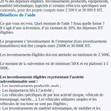
20 % des dépenses éligibles. Investissements productifs, équipements,
Concours entr
matériel informatique, logiciels et certains véhicules spécifiques sont
concernés, pour des projets compris entre 2 500 € et 30 000 € HT.
Réduction des 
Bénéfices de l’aide
Accompagneme
Ce que vous recevez. Quel montant de l'aide ? Sous quelle forme ?
Il s’agit d’une subvention, d’un montant de 20% des dépenses HT
éligibles.
Investir dans 
Le programme d’investissement de l’entreprise (hors investissements
immobiliers) doit être compris entre 2500€ et 30 000€ HT.
Aides Fiscales et so
Les investissements éligibles doivent atteindre un minimum de 2 500€.
Crédits & rédu
Le montant de la subvention est de minimum 500€ et est plafonné à 5
Exonération fi
000€.
Les investissements éligibles représentant l’assiette
Aides Urssaf
subventionnable sont :
- Les investissements productifs neufs ;
Prêts publics
- Les équipements liés à l’activité ;
- Les véhicules spécifiques de par leur activité (toupie, véhicule de
remorquage, nacelle…). Les véhicules utilitaires simples et les
Prêt entrepris
véhicules de tourisme ne sont pas éligibles ;
- Les investissements de matériel informatique, de mobilier et les
Prêt d'honneu