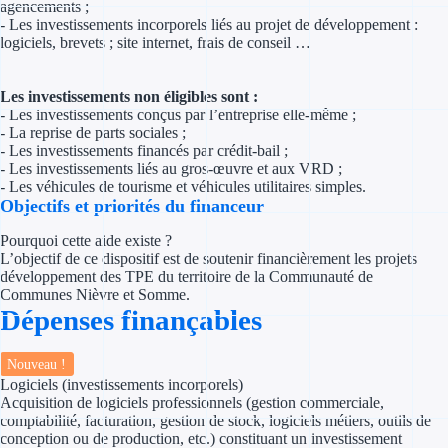
agencements ;
- Les investissements incorporels liés au projet de développement :
Appel à projet
logiciels, brevets ; site internet, frais de conseil …
Avance rembo
Les investissements non éligibles sont :
- Les investissements conçus par l’entreprise elle-même ;
Garantie banca
- La reprise de parts sociales ;
- Les investissements financés par crédit-bail ;
- Les investissements liés au gros-œuvre et aux VRD ;
Par financeur
- Les véhicules de tourisme et véhicules utilitaires simples.
Objectifs et priorités du financeur
Aides par organism
Pourquoi cette aide existe ?
L’objectif de ce dispositif est de soutenir financièrement les projets
Aides Bpifran
développement des TPE du territoire de la Communauté de
Communes Nièvre et Somme.
Aides ADEM
Dépenses finançables
Tous les finan
Nouveau !
Logiciels (investissements incorporels)
Solutions MAPi
Acquisition de logiciels professionnels (gestion commerciale,
comptabilité, facturation, gestion de stock, logiciels métiers, outils de
conception ou de production, etc.) constituant un investissement
Simulateur d'éligibilité