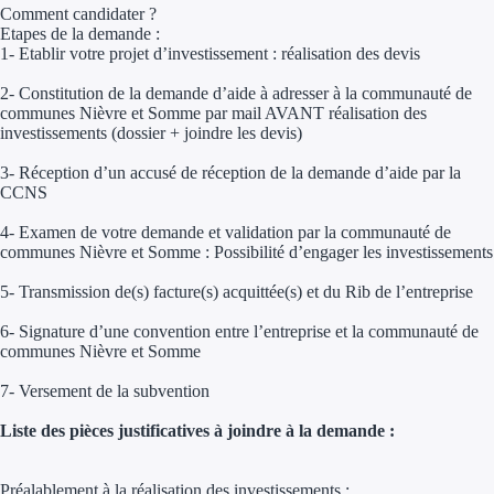
Aides Région Guad
Comment candidater ?
Etapes de la demande :
Aides Région Guya
1- Etablir votre projet d’investissement : réalisation des devis
2- Constitution de la demande d’aide à adresser à la communauté de
Aides Région Mart
communes Nièvre et Somme par mail AVANT réalisation des
investissements (dossier + joindre les devis)
Aides Région Mayo
3- Réception d’un accusé de réception de la demande d’aide par la
Aides Région Réun
CCNS
4- Examen de votre demande et validation par la communauté de
Couvertures
communes Nièvre et Somme : Possibilité d’engager les investissements
5- Transmission de(s) facture(s) acquittée(s) et du Rib de l’entreprise
Aides Nationales
6- Signature d’une convention entre l’entreprise et la communauté de
Aides Européennes
communes Nièvre et Somme
7- Versement de la subvention
Nos tarifs
Liste des pièces justificatives à joindre à la demande :
Recherche autonome
Accompagnement
Préalablement à la réalisation des investissements :