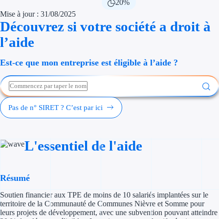
20%
Économies d'én
Mise à jour : 31/08/2025
Découvrez si votre société a droit à
Aides RSE ent
l’aide
Étapes de vie
Est-ce que mon entreprise est éligible à l’aide ?
Création d'ent
Cession d'entr
Pas de n° SIRET ? C’est par ici
Entreprise en d
Aides Ressour
L'essentiel de l'aide
Type de financements
Résumé
Aides sans rembou
Soutien financier aux TPE de moins de 10 salariés implantées sur le
Subventions
territoire de la Communauté de Communes Nièvre et Somme pour
leurs projets de développement, avec une subvention pouvant atteindre