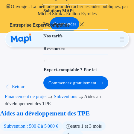
📘
Ouvrage
- La méthode pour décrocher les aides publiques, par
Solutions MAPi
Projets finançables
Michel Struk - Édition Eyrolles
Territoires
Investissement
Commander
Entreprise
Expert-comptable
Nos tarifs
Aides à l'inves
Ressources
Aides immobili
Aides financiè
Expert-comptable ? Par ici
Thématiques
Commencez gratuitement
Retour
Financement i
Financement de projet
Subventions
Aides au
Transition éco
développement des TPE
Aides au développement des TPE
Développement
Subvention : 500 € à 5 000 €
entre 1 et 3 mois
Transition nu