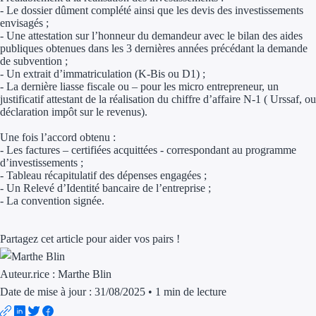
- Le dossier dûment complété ainsi que les devis des investissements
envisagés ;
Ressources
- Une attestation sur l’honneur du demandeur avec le bilan des aides
publiques obtenues dans les 3 dernières années précédant la demande
de subvention ;
FAQ
- Un extrait d’immatriculation (K-Bis ou D1) ;
- La dernière liasse fiscale ou – pour les micro entrepreneur, un
Blog
justificatif attestant de la réalisation du chiffre d’affaire N-1 ( Urssaf, ou
déclaration impôt sur le revenus).
Nos guides
Une fois l’accord obtenu :
- Les factures – certifiées acquittées - correspondant au programme
Nos partenaires
d’investissements ;
- Tableau récapitulatif des dépenses engagées ;
Contactez-nous
- Un Relevé d’Identité bancaire de l’entreprise ;
- La convention signée.
Partagez cet article pour aider vos pairs !
Auteur.rice :
Marthe Blin
Date de mise à jour : 31/08/2025
•
1 min de lecture