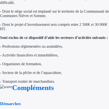
difficulté,
Aides Région Gran
- Dont le siège social est implanté sur le territoire de la Communauté de
Aides Région Haut
Communes Nièvre et Somme,
- Dont le projet d’investissement sera compris entre 2 500€ et 30 000€
Régions de I à P
HT.
Aides Région Île-d
Sont exclus de ce dispositif d’aide les secteurs d’activités suivants :
- Professions réglementées ou assimilées,
Aides Région Nor
- Activités financières et immobilières,
Aides Région Nouve
- Organismes de formation,
Aides Région Occit
- Secteur de la pêche et de l’aquaculture,
Aides Région PAC
- Transport routier de marchandises.
Compléments
Aides Région Pays 
Outre-mer
Démarches