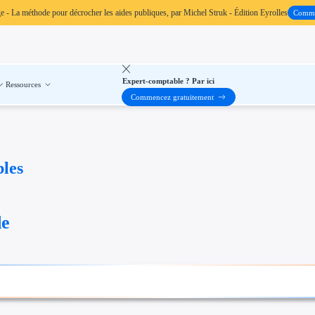
ge
- La méthode pour décrocher les aides publiques, par Michel Struk - Édition Eyrolles
Comm
Expert-comptable ? Par ici
Ressources
Commencez gratuitement
bles
de