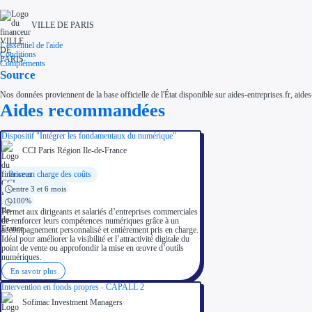
VILLE DE PARIS
L'essentiel de l'aide
Conditions
Compléments
Source
Nos données proviennent de la base officielle de l'État disponible sur aides-entreprises.fr, aides
Aides recommandées
Dispositif "Intégrer les fondamentaux du numérique"
CCI Paris Région Ile-de-France
Prise en charge des coûts
entre 3 et 6 mois
100%
Permet aux dirigeants et salariés d’entreprises commerciales
de renforcer leurs compétences numériques grâce à un
accompagnement personnalisé et entièrement pris en charge.
Idéal pour améliorer la visibilité et l’attractivité digitale du
point de vente ou approfondir la mise en œuvre d’outils
numériques.
En savoir plus
Intervention en fonds propres - CAPALL 2
Sofimac Investment Managers