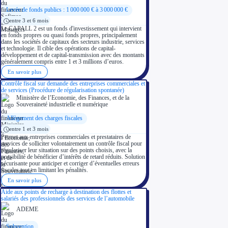
Levée de fonds publics : 1 000 000 € à 3 000 000 €
entre 3 et 6 mois
Le CAPALL 2 est un fonds d'investissement qui intervient
en fonds propres ou quasi fonds propres, principalement
dans les sociétés de capitaux des secteurs industrie, services
et technologie. Il cible des opérations de capital-
développement et de capital-transmission avec des montants
généralement compris entre 1 et 3 millions d’euros.
En savoir plus
Contrôle fiscal sur demande des entreprises commerciales et
de services (Procédure de régularisation spontanée)
Ministère de l’Economie, des Finances, et de la
Souveraineté industrielle et numérique
Allègement des charges fiscales
entre 1 et 3 mois
Permet aux entreprises commerciales et prestataires de
services de solliciter volontairement un contrôle fiscal pour
régulariser leur situation sur des points choisis, avec la
possibilité de bénéficier d’intérêts de retard réduits. Solution
sécurisante pour anticiper et corriger d’éventuelles erreurs
fiscales tout en limitant les pénalités.
En savoir plus
Aide aux points de recharge à destination des flottes et
salariés des professionnels des services de l’automobile
ADEME
Subvention