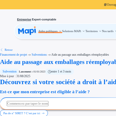
📘
Ouvra
Entreprise
Expert-comptable
Aides publiques
Solutions MAPi
Territoires
Nos tarifs
Aides publiques
Projets finançables
Investissement
Aides à l'investissement
Aides immobilier entreprise
Aides financières entreprise
Retour
Thématiques
Financement de projet
Subventions
Aide au passage aux emballages réemployables
Financement innovation
Aide au passage aux emballages réemploya
Transition écologique
Développement international
Transition numérique
Économies d'énergie et d'eau
Subvention
entre 1 et 3 mois
Lancement :
01/01/2023
Aides RSE entreprise
Mise à jour : 31/08/2025
Étapes de vie
Découvrez si votre société a droit à l’ai
Création d'entreprise
Cession d'entreprise
Entreprise en difficulté
Est-ce que mon entreprise est éligible à l’aide ?
Aides Ressources Humaines
Type de financements
Aides sans remboursement
Subventions
Concours entreprise
Réduction des coûts
Pas de n° SIRET ? C’est par ici
Accompagnement entreprise