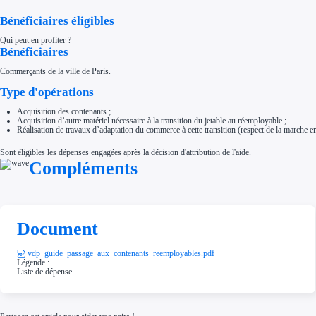
Aides Région Normandie
Aides Région Nouvelle-Aquitaine
Bénéficiaires éligibles
Aides Région Occitanie
Aides Région PACA
Qui peut en profiter ?
Aides Région Pays de la Loire
Bénéficiaires
Outre-mer
Aides Région Guadeloupe
Commerçants de la ville de Paris.
Aides Région Guyane
Aides Région Martinique
Type d'opérations
Aides Région Mayotte
Aides Région Réunion
Acquisition des contenants ;
Couvertures
Acquisition d’autre matériel nécessaire à la transition du jetable au réemployable ;
Aides Nationales
Réalisation de travaux d’adaptation du commerce à cette transition (respect de la marche e
Aides Européennes
Nos tarifs
Sont éligibles les dépenses engagées après la décision d'attribution de l'aide.
Recherche autonome
Compléments
Accompagnement
Ressources
FAQ
Blog
Nos guides
Nos partenaires
Document
Contactez-nous
vdp_guide_passage_aux_contenants_reemployables.pdf
Légende :
Liste de dépense