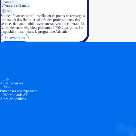
entre 1 et 3 mois
25%
Soutien financier pour l’installation de points de recharge à
destination des flottes et salariés des professionnels des
services de l’automobile, avec une subvention couvrant 25
% des dépenses éligibles, plafonnée à 750 € par point. Ce
dispositif s’inscrit dans le programme Advenir.
En savoir plus
Soyez accompagné
Réalisez des économies pour votre entreprise en tirant parti
+
11K
Aides recensées
+
206K
Entreprises accompagnées
+
260 Milliards d'€
Aides disponibles