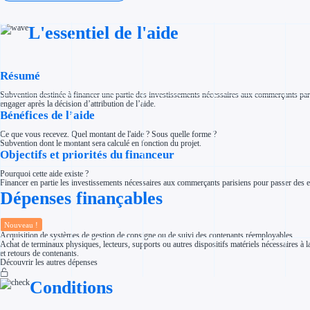
Investir dans une entreprise
Aides Fiscales et sociales
Crédits & réductions d'impôt
L'essentiel de l'aide
Exonération fiscale
Aides Urssaf
Prêts publics
Prêt entreprise
Résumé
Prêt d'honneur
Appel à projet
Avance remboursable
Subvention destinée à financer une partie des investissements nécessaires aux commerçants paris
Garantie bancaire entreprise
engager après la décision d’attribution de l’aide.
Bénéfices de l’aide
Par financeur
Aides par organisme financeur
Aides Bpifrance
Ce que vous recevez. Quel montant de l'aide ? Sous quelle forme ?
Aides ADEME
Subvention dont le montant sera calculé en fonction du projet.
Tous les financeurs
Objectifs et priorités du financeur
Solutions MAPi
Pourquoi cette aide existe ?
Simulateur d'éligibilité
Financer en partie les investissements nécessaires aux commerçants parisiens pour passer des 
Trouvez des idées de dépenses éligibles
Quelles aides pour votre secteur ?
Dépenses finançables
Ouvrage
Territoires
Régions de A à H
Nouveau !
Aides Région Auvergne-Rhône-Alpes
Acquisition de systèmes de gestion de consigne ou de suivi des contenants réemployables
Aides Région Bourgogne-Franche-Comté
Achat de terminaux physiques, lecteurs, supports ou autres dispositifs matériels nécessaires à 
Aides Région Bretagne
et retours de contenants.
Aides Région Centre-Val de Loire
Découvrir les autres dépenses
Aides Région Corse
Aides Région Grand-Est
Conditions
Aides Région Hauts-de-France
Régions de I à P
Aides Région Île-de-France