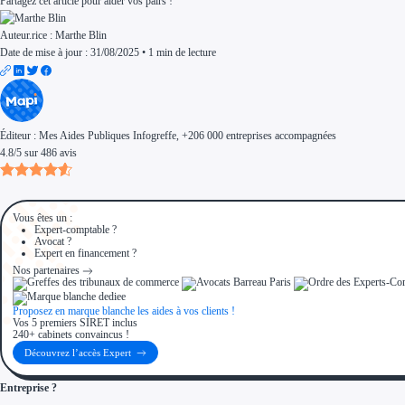
Partagez cet article pour aider vos pairs !
Auteur.rice :
Marthe Blin
Date de mise à jour : 31/08/2025
•
1 min de lecture
Éditeur :
Mes Aides Publiques Infogreffe
, +206 000 entreprises accompagnées
4.8
/
5
sur
486
avis
Vous êtes un :
Expert-comptable ?
Avocat ?
Expert en financement ?
Nos partenaires
Proposez en marque blanche les aides à vos clients !
Vos 5 premiers SIRET inclus
240+ cabinets convaincus !
Découvrez l’accès Expert
Entreprise ?