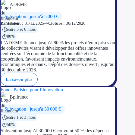
ADEME
Trouvez des idées de dép
Subvention : jusqu'à 5 000 €
Quelles aides pour votre
Lancement :
31/12/2025
Clôture :
30/12/2026
entre 3 et 6 mois
Ouvrage
80%
L’ADEME finance jusqu’à 80 % les projets d’entreprises ou
de collectivités visant à développer des offres innovantes
Territoires
centrées sur l’économie de la fonctionnalité et de la
coopération, favorisant impacts environnementaux,
Régions de A à H
économiques et sociaux. Dépôt des dossiers ouvert jusqu’au
30 décembre 2026.
Aides Région Auve
En savoir plus
Aides Région Bou
Fonds Parisien pour l’Innovation
Bpifrance
Aides Région Bret
Subvention : jusqu'à 30 000 €
Aides Région Centr
entre 1 et 3 mois
50%
Aides Région Cors
Subvention jusqu’à 30 000 € couvrant 50 % des dépenses