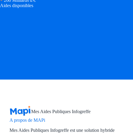
+
260 Milliards d'€
Aides Région Guad
Aides disponibles
Aides Région Guya
Aides Région Mart
Aides Région Mayo
Aides Région Réun
Couvertures
Aides Nationales
Aides Européennes
Nos tarifs
Mes Aides Publiques Infogreffe
Recherche autonome
A propos de MAPi
Mes Aides Publiques Infogreffe est une solution hybride
Accompagnement