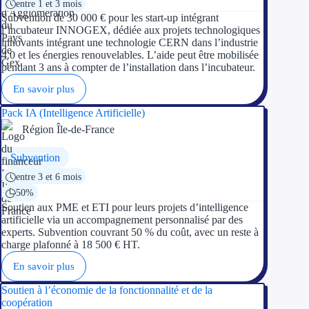
entre 1 et 3 mois
Subvention de 30 000 € pour les start-up intégrant
Appel à projet
l’incubateur INNOGEX, dédiée aux projets technologiques
innovants intégrant une technologie CERN dans l’industrie
4.0 et les énergies renouvelables. L’aide peut être mobilisée
Avance rembo
pendant 3 ans à compter de l’installation dans l’incubateur.
Garantie banca
En savoir plus
Pack IA (Intelligence Artificielle)
Par financeur
Région Île-de-France
Aides par organism
Subvention
entre 3 et 6 mois
Aides Bpifran
50%
Soutien aux PME et ETI pour leurs projets d’intelligence
Aides ADEM
artificielle via un accompagnement personnalisé par des
experts. Subvention couvrant 50 % du coût, avec un reste à
Tous les finan
charge plafonné à 18 500 € HT.
En savoir plus
Solutions MAPi
Soutien à l’économie de la fonctionnalité et de la
coopération
Simulateur d'éligibilité