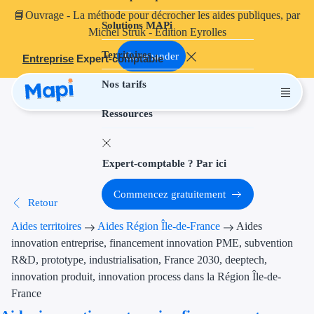
📘
Ouvrage
- La méthode pour décrocher les aides publiques, par
Solutions MAPi
Projets finançables
Michel Struk - Édition Eyrolles
Territoires
Investissement
Commander
Entreprise
Expert-comptable
Nos tarifs
Aides à l'inves
Ressources
Aides immobili
Aides financiè
Expert-comptable ? Par ici
Thématiques
Commencez gratuitement
Retour
Financement i
Aides territoires
Aides Région Île-de-France
Aides
Transition éco
innovation entreprise, financement innovation PME, subvention
R&D, prototype, industrialisation, France 2030, deeptech,
Développement
innovation produit, innovation process dans la Région Île-de-
France
Transition nu