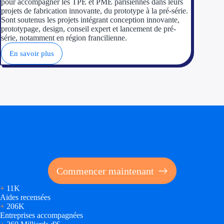
pour accompagner les TPE et PME parisiennes dans leurs
Aides Région Gran
projets de fabrication innovante, du prototype à la pré-série.
Sont soutenus les projets intégrant conception innovante,
Aides Région Haut
prototypage, design, conseil expert et lancement de pré-
série, notamment en région francilienne.
Régions de I à P
En savoir plus
Aides Région Île-d
Aides Région Nor
Soyez accompagné
Aides Région Nouve
Réalisez des économies pour votre entreprise en tirant
Aides Région Occit
parti des financements publics
Aides Région PAC
Commencer maintenant
Aides Région Pays 
+
11K
Aides recensées
Outre-mer
+
206K
Entreprises accompagnées