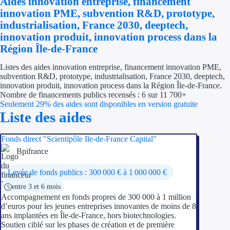
Aides innovation entreprise, financement
Économies d'én
innovation PME, subvention R&D, prototype,
industrialisation, France 2030, deeptech,
Aides RSE ent
innovation produit, innovation process dans la
Région Île-de-France
Étapes de vie
Listes des aides innovation entreprise, financement innovation PME,
subvention R&D, prototype, industrialisation, France 2030, deeptech,
Création d'ent
innovation produit, innovation process dans la Région Île-de-France.
Nombre de financements publics recensés : 6 sur 11 700+
Cession d'entr
Seulement 29% des aides sont disponibles en version gratuite
Liste des aides
Entreprise en d
Fonds direct "Scientipôle Ile-de-France Capital"
Aides Ressour
Bpifrance
Type de financements
Levée de fonds publics : 300 000 € à 1 000 000 €
entre 3 et 6 mois
Aides sans rembou
Accompagnement en fonds propres de 300 000 à 1 million
d’euros pour les jeunes entreprises innovantes de moins de 8
Subventions
ans implantées en Île-de-France, hors biotechnologies.
Soutien ciblé sur les phases de création et de première