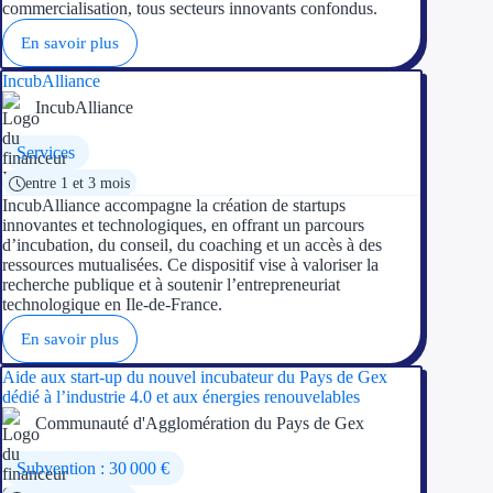
commercialisation, tous secteurs innovants confondus.
Concours entr
En savoir plus
Réduction des 
IncubAlliance
Accompagneme
IncubAlliance
Investir dans 
Services
entre 1 et 3 mois
Aides Fiscales et so
IncubAlliance accompagne la création de startups
innovantes et technologiques, en offrant un parcours
d’incubation, du conseil, du coaching et un accès à des
Crédits & rédu
ressources mutualisées. Ce dispositif vise à valoriser la
recherche publique et à soutenir l’entrepreneuriat
Exonération fi
technologique en Ile-de-France.
En savoir plus
Aides Urssaf
Aide aux start-up du nouvel incubateur du Pays de Gex
dédié à l’industrie 4.0 et aux énergies renouvelables
Prêts publics
Communauté d'Agglomération du Pays de Gex
Prêt entrepris
Subvention : 30 000 €
Prêt d'honneu