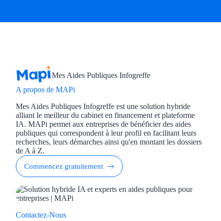
Aides Région Gran
Aides Région Haut
Régions de I à P
Aides Région Île-d
Mes Aides Publiques Infogreffe
A propos de MAPi
Aides Région Nor
Mes Aides Publiques Infogreffe est une solution hybride
alliant le meilleur du cabinet en financement et plateforme
Aides Région Nouve
IA. MAPi permet aux entreprises de bénéficier des aides
publiques qui correspondent à leur profil en facilitant leurs
Aides Région Occit
recherches, leurs démarches ainsi qu'en montant les dossiers
de A à Z.
Aides Région PAC
Commencez gratuitement
Aides Région Pays 
Outre-mer
Contactez-Nous