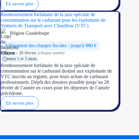
En savoir plus
Appel à projet
Remboursement forfaitaire de la taxe spéciale de
consommation sur le carburant pour les exploitants de
Voitures de Transport avec Chauffeur (VTC)
Avance rembo
Région Guadeloupe
Garantie banca
Allègement des charges fiscales : jusqu'à 980 €
Clôture :
28 février
(chaque année)
Par financeur
entre 1 et 3 mois
Remboursement forfaitaire de la taxe spéciale de
Aides par organism
consommation sur le carburant destiné aux exploitants de
VTC inscrits au registre, pour leurs achats de carburant
Aides Bpifran
professionnels. Dépôt des dossiers possible jusqu’au 28
février de l’année en cours pour les dépenses de l’année
précédente.
Aides ADEM
En savoir plus
Tous les finan
Solutions MAPi
Simulateur d'éligibilité