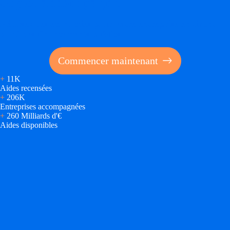
Soyez accompagné
Trouvez des idées de dép
Réalisez des économies pour votre entreprise en tirant
parti des financements publics
Quelles aides pour votre
Commencer maintenant
Ouvrage
+
11K
Territoires
Aides recensées
+
206K
Entreprises accompagnées
Régions de A à H
+
260 Milliards d'€
Aides disponibles
Aides Région Auve
Aides Région Bou
Aides Région Bret
Aides Région Centr
Aides Région Cors