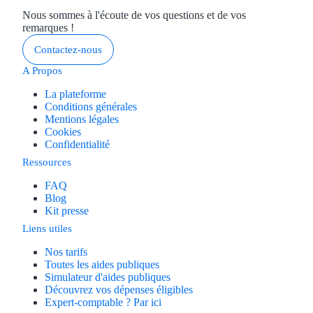
Aides Région Guad
Nous sommes à l'écoute de vos questions et de vos
remarques !
Aides Région Guya
Contactez-nous
Aides Région Mart
A Propos
Aides Région Mayo
La plateforme
Conditions générales
Mentions légales
Aides Région Réun
Cookies
Confidentialité
Couvertures
Ressources
FAQ
Aides Nationales
Blog
Kit presse
Aides Européennes
Liens utiles
Nos tarifs
Nos tarifs
Toutes les aides publiques
Simulateur d'aides publiques
Recherche autonome
Découvrez vos dépenses éligibles
Expert-comptable ? Par ici
Accompagnement