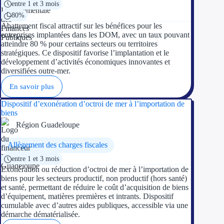
entre 1 et 3 mois
Concours entr
80%
Abattement fiscal attractif sur les bénéfices pour les
Réduction des 
entreprises implantées dans les DOM, avec un taux pouvant
atteindre 80 % pour certains secteurs ou territoires
Accompagneme
stratégiques. Ce dispositif favorise l’implantation et le
développement d’activités économiques innovantes et
Investir dans 
diversifiées outre-mer.
En savoir plus
Aides Fiscales et so
Dispositif d’exonération d’octroi de mer à l’importation de
biens
Crédits & rédu
Région Guadeloupe
Exonération fi
Allègement des charges fiscales
Aides Urssaf
entre 1 et 3 mois
Exonération ou réduction d’octroi de mer à l’importation de
biens pour les secteurs productif, non productif (hors santé)
Prêts publics
et santé, permettant de réduire le coût d’acquisition de biens
d’équipement, matières premières et intrants. Dispositif
Prêt entrepris
cumulable avec d’autres aides publiques, accessible via une
démarche dématérialisée.
Prêt d'honneu