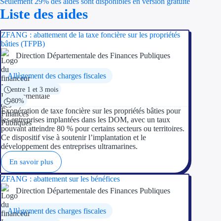
Seulement 29% des aides sont disponibles en version gratuite
Économies d'én
Liste des aides
Aides RSE ent
ZFANG : abattement de la taxe foncière sur les propriétés
bâties (TFPB)
Étapes de vie
Direction Départementale des Finances Publiques
Allègement des charges fiscales
Création d'ent
entre 1 et 3 mois
Cession d'entr
80%
Exonération de taxe foncière sur les propriétés bâties pour
Entreprise en d
les entreprises implantées dans les DOM, avec un taux
pouvant atteindre 80 % pour certains secteurs ou territoires.
Ce dispositif vise à soutenir l’implantation et le
Aides Ressour
développement des entreprises ultramarines.
En savoir plus
Type de financements
ZFANG : abattement sur les bénéfices
Aides sans rembou
Direction Départementale des Finances Publiques
Subventions
Allègement des charges fiscales