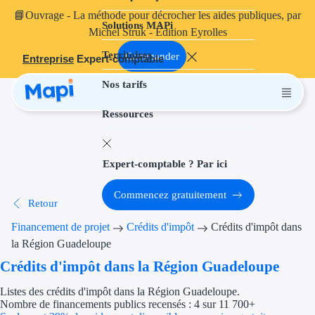
📘
Ouvrage
- La méthode pour décrocher les aides publiques, par
Solutions MAPi
Projets finançables
Michel Struk - Édition Eyrolles
Territoires
Investissement
Commander
Entreprise
Expert-comptable
Nos tarifs
Aides à l'inves
Ressources
Aides immobili
Aides financiè
Expert-comptable ? Par ici
Thématiques
Commencez gratuitement
Retour
Financement i
Financement de projet
Crédits d'impôt
Crédits d'impôt dans
Transition éco
la Région Guadeloupe
Crédits d'impôt dans la Région Guadeloupe
Développement
Listes des crédits d'impôt dans la Région Guadeloupe.
Transition nu
Nombre de financements publics recensés : 4 sur 11 700+