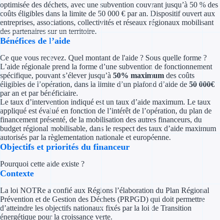
optimisée des déchets, avec une subvention couvrant jusqu’à 50 % des
Concours entr
coûts éligibles dans la limite de 50 000 € par an. Dispositif ouvert aux
entreprises, associations, collectivités et réseaux régionaux mobilisant
Réduction des 
des partenaires sur un territoire.
Bénéfices de l’aide
Accompagneme
Ce que vous recevez. Quel montant de l'aide ? Sous quelle forme ?
L’aide régionale prend la forme d’une subvention de fonctionnement
Investir dans 
spécifique, pouvant s’élever jusqu’à
50% maximum
des coûts
éligibles de l’opération, dans la limite d’un plafond d’aide de
50 000€
Aides Fiscales et so
par an et par bénéficiaire.
Le taux d’intervention indiqué est un taux d’aide maximum. Le taux
appliqué est évalué en fonction de l’intérêt de l’opération, du plan de
Crédits & rédu
financement présenté, de la mobilisation des autres financeurs, du
budget régional mobilisable, dans le respect des taux d’aide maximum
Exonération fi
autorisés par la règlementation nationale et européenne.
Objectifs et priorités du financeur
Aides Urssaf
Pourquoi cette aide existe ?
Contexte
Prêts publics
La loi NOTRe a confié aux Régions l’élaboration du Plan Régional
Prévention et de Gestion des Déchets (PRPGD) qui doit permettre
Prêt entrepris
d’atteindre les objectifs nationaux fixés par la loi de Transition
énergétique pour la croissance verte.
Prêt d'honneu