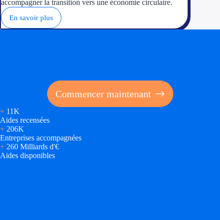
accompagner la transition vers une économie circulaire.
En savoir plus
Soyez accompagné
Réalisez des économies pour votre entreprise en tirant
parti des financements publics
Commencer maintenant
+
11K
Aides recensées
+
206K
Entreprises accompagnées
+
260 Milliards d'€
Aides disponibles