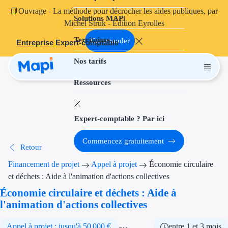
📘
Ouvrage
- La méthode pour décrocher les aides publiques, par
Solutions MAPi
Projets finançables
Michel Struk - Édition Eyrolles
Territoires
Investissement
Commander
Entreprise
Expert-comptable
Nos tarifs
Aides à l'inves
Ressources
Aides immobili
Aides financiè
Expert-comptable ? Par ici
Thématiques
Commencez gratuitement
Retour
Financement i
Financement de projet
Appel à projet
Économie circulaire
Transition éco
et déchets : Aide à l'animation d'actions collectives
Économie circulaire et déchets : Aide à
Développement
l'animation d'actions collectives
Transition nu
Appel à projet : jusqu'à 50 000 €
entre 1 et 3 mois