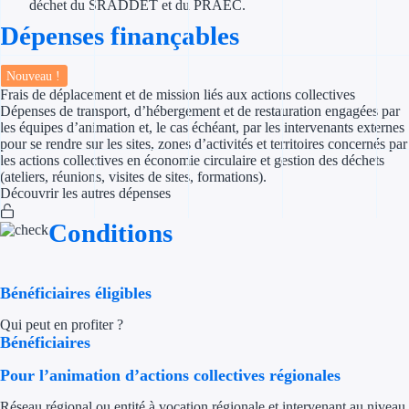
déchet du SRADDET et du PRAEC.
Aides Région Gran
Dépenses finançables
Aides Région Haut
Nouveau !
Frais de déplacement et de mission liés aux actions collectives
Régions de I à P
Dépenses de transport, d’hébergement et de restauration engagées par
les équipes d’animation et, le cas échéant, par les intervenants externes
Aides Région Île-d
pour se rendre sur les sites, zones d’activités et territoires concernés par
les actions collectives en économie circulaire et gestion des déchets
Aides Région Nor
(ateliers, réunions, visites de sites, formations).
Découvrir les autres dépenses
Aides Région Nouve
Conditions
Aides Région Occit
Aides Région PAC
Bénéficiaires éligibles
Qui peut en profiter ?
Aides Région Pays 
Bénéficiaires
Outre-mer
Pour l’animation d’actions collectives régionales
Réseau régional ou entité à vocation régionale et intervenant au niveau