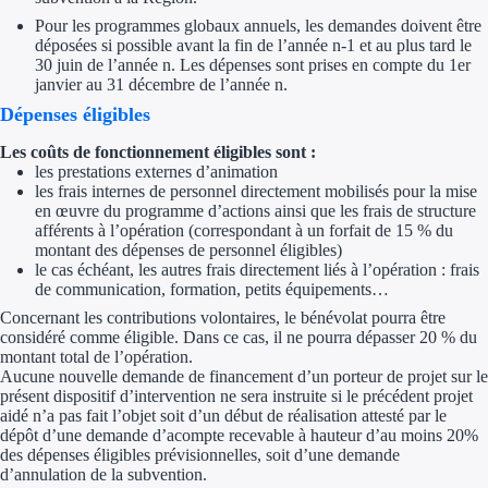
Pour les programmes globaux annuels, les demandes doivent être
déposées si possible avant la fin de l’année n-1 et au plus tard le
Ressources
30 juin de l’année n. Les dépenses sont prises en compte du 1er
janvier au 31 décembre de l’année n.
FAQ
Dépenses éligibles
Blog
Les coûts de fonctionnement éligibles sont :
les prestations externes d’animation
Nos guides
les frais internes de personnel directement mobilisés pour la mise
en œuvre du programme d’actions ainsi que les frais de structure
afférents à l’opération (correspondant à un forfait de 15 % du
Nos partenaires
montant des dépenses de personnel éligibles)
le cas échéant, les autres frais directement liés à l’opération : frais
Contactez-nous
de communication, formation, petits équipements…
Concernant les contributions volontaires, le bénévolat pourra être
considéré comme éligible. Dans ce cas, il ne pourra dépasser 20 % du
montant total de l’opération.
Aucune nouvelle demande de financement d’un porteur de projet sur le
présent dispositif d’intervention ne sera instruite si le précédent projet
aidé n’a pas fait l’objet soit d’un début de réalisation attesté par le
dépôt d’une demande d’acompte recevable à hauteur d’au moins 20%
des dépenses éligibles prévisionnelles, soit d’une demande
d’annulation de la subvention.