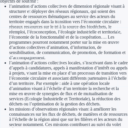
objectifs de soutenir :
l’animation d’actions collectives de dimension régionale visant à
Trouvez des idées de dép
structurer et déployer des réseaux régionaux, qui soient des
centres de ressources thématiques au service des acteurs du
Quelles aides pour votre
territoire engagés dans la transition vers l’économie circulaire :
réseaux ressources sur le tri à la source des biodéchets, le
réemploi, l’écoconception, l’écologie industrielle et territoriale,
Ouvrage
l’économie de la fonctionnalité et de la coopération…. Les
programmes pourront notamment porter sur la mise en œuvre
d’actions collectives d’animation, d’information, de
Territoires
sensibilisation, de communication, de promotion, de formation et
d’accompagnement.
Régions de A à H
l’animation d’actions collectives locales, s’inscrivant dans le cadre
d’appels à candidatures, appels à manifestation d’intérêt ou appels
Aides Région Auve
à projets, visant la mise en place d’un processus de transition vers
l’économie circulaire et associant différents partenaires à l’échelle
d’un territoire. Par exemple : aide à une opération locale
Aides Région Bou
d’animation visant à l’échelle d’un territoire la recherche et la
mise en œuvre de synergies de flux et de mutualisation de
Aides Région Bret
services (Ecologie Industrielle et Territoriale), la réduction des
déchets ou l’optimisation de la gestion des déchets.
Aides Région Centr
les missions d’observations régionales visant à améliorer les
connaissances sur les flux de déchets, de matières et de ressources
à l’échelle de la région ainsi que sur les filières et les acteurs du
Aides Région Cors
secteur notamment. Ces missions contribuent au suivi du volet