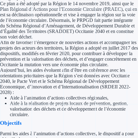
Ce plan a été adopté par la Région le 14 novembre 2019, ainsi que le
Plan Régional d’Actions pour l’Economie Circulaire (PRAEC), qui en
Appel à projet
est sa déclinaison opérationnelle et vise à engager la région sur la voie
de l’économie circulaire. Désormais, le PRPGD fait partie intégrante
du Schéma Régional d’Aménagement, de Développement Durable et
Avance rembo
d’Égalité des Territoires (SRADDET) Occitanie 2040 et en constitue
son volet déchet.
Garantie banca
Afin de favoriser l’émergence de nouvelles actions et accompagner les
projets des acteurs des territoires, la Région a adopté en juillet 2017 des
dispositifs, modifiés en février 2020, pour contribuer à développer la
Par financeur
prévention et la valorisation des déchets, et d’engager concrètement en
Occitanie la mutation vers une économie plus circulaire.
Aides par organism
Aujourd’hui, les aides évoluent afin d’être en cohérence avec les
orientations prioritaires que la Région s’est données avec Occitanie
Aides Bpifran
2040, le Pacte Vert et le Schéma Régional de Développement
Economique, d’Innovation et d’Internationalisation (SRDEII 2022-
2028) :
Aides ADEM
Aide à l’animation d’actions collectives régionales,
Aide à la réalisation de projets locaux de prévention, gestion,
Tous les finan
valorisation des déchets et de développement de l’économie
circulaire.
Solutions MAPi
Objectifs
Parmi les aides à l’animation d’actions collectives, le dispositif a pour
Simulateur d'éligibilité