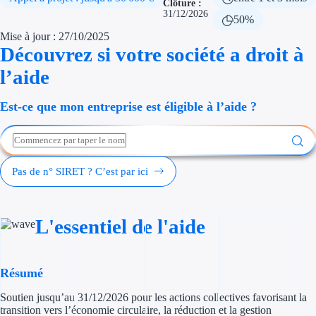
Clôture :
Économies d'én
31/12/2026
50%
Mise à jour : 27/10/2025
Aides RSE ent
Découvrez si votre société a droit à
l’aide
Étapes de vie
Est-ce que mon entreprise est éligible à l’aide ?
Création d'ent
Cession d'entr
Entreprise en d
Pas de n° SIRET ? C’est par ici
Aides Ressour
L'essentiel de l'aide
Type de financements
Aides sans rembou
Résumé
Subventions
Soutien jusqu’au 31/12/2026 pour les actions collectives favorisant la
transition vers l’économie circulaire, la réduction et la gestion