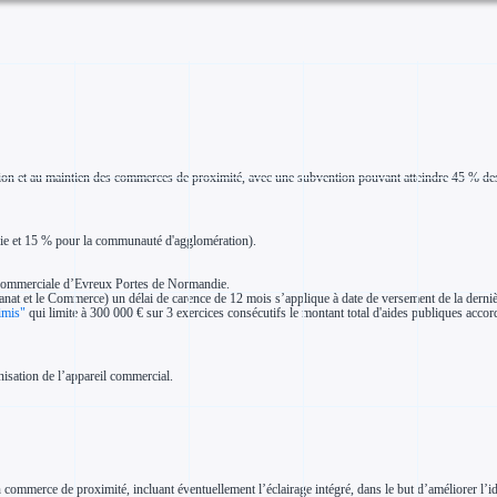
isation et au maintien des commerces de proximité, avec une subvention pouvant atteindre 45 % d
ie et 15 % pour la communauté d'agglomération).
n commerciale d’Evreux Portes de Normandie.
anat et le Commerce) un délai de carence de 12 mois s’applique à date de versement de la derni
imis"
qui limite à 300 000 € sur 3 exercices consécutifs le montant total d'aides publiques accor
rnisation de l’appareil commercial.
ommerce de proximité, incluant éventuellement l’éclairage intégré, dans le but d’améliorer l’id