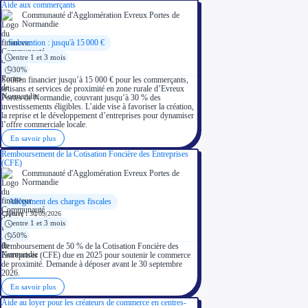
Aide aux commerçants
Communauté d'Agglomération Evreux Portes de
Normandie
Subvention : jusqu'à 15 000 €
entre 1 et 3 mois
30%
Soutien financier jusqu’à 15 000 € pour les commerçants,
artisans et services de proximité en zone rurale d’Evreux
Portes de Normandie, couvrant jusqu’à 30 % des
investissements éligibles. L’aide vise à favoriser la création,
la reprise et le développement d’entreprises pour dynamiser
l’offre commerciale locale.
En savoir plus
Remboursement de la Cotisation Foncière des Entreprises
(CFE)
Communauté d'Agglomération Evreux Portes de
Normandie
Allègement des charges fiscales
Clôture :
30/09/2026
entre 1 et 3 mois
50%
Remboursement de 50 % de la Cotisation Foncière des
Entreprises (CFE) due en 2025 pour soutenir le commerce
de proximité. Demande à déposer avant le 30 septembre
2026.
En savoir plus
Aide au loyer pour les créateurs de commerce en centres-