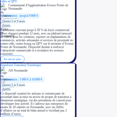
villes et QPV
Communauté d'Agglomération Evreux Portes de
Normandie
Subvention : jusqu'à 9 000 €
entre 1 et 3 mois
50%
Subvention couvrant jusqu’à 50 % du loyer commercial
(hors charges) pendant 12 mois, avec un plafond mensuel
de 500 €, pour les créations, reprises ou implantations de
commerces, activités artisanales et services de proximité en
centre-ville, centre-bourg ou QPV sur le territoire d’Evreux
Portes de Normandie. Dispositif destiné à renforcer
l’attractivité commerciale et à revitaliser les secteurs
concernés.
En savoir plus
Impulsion Transition Numérique
AD Normandie
Subvention : 1 000 € à 10 000 €
entre 1 et 3 mois
50%
Ce dispositif soutient les artisans et commerçants de
proximité dans la mise en œuvre de projets de transition à
dimension stratégique, via des prestations de conseil pour
développer leur activité. Il s’adresse aux entreprises de
moins de 10 salariés en Normandie, avec un chiffre
d’affaires ou un total de bilan annuel n’excédant pas 2
millions d’euros.