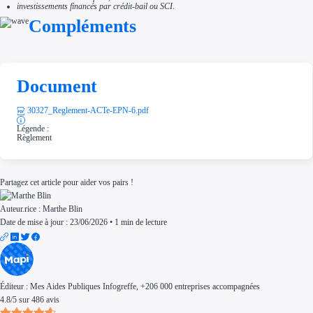
investissements financés par crédit-bail ou SCI.
Compléments
Document
30327_Reglement-ACTe-EPN-6.pdf
Légende :
Règlement
Partagez cet article pour aider vos pairs !
Auteur.rice :
Marthe Blin
Date de mise à jour : 23/06/2026
•
1 min de lecture
Éditeur :
Mes Aides Publiques Infogreffe
, +206 000 entreprises accompagnées
4.8
/
5
sur
486
avis