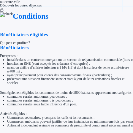
ou centre-ville.
Aides Région Normandie
Découvrir les autres dépenses
Aides Région Nouvelle-Aquitaine
Aides Région Occitanie
Conditions
Aides Région PACA
Aides Région Pays de la Loire
Outre-mer
Aides Région Guadeloupe
Aides Région Guyane
Bénéficiaires éligibles
Aides Région Martinique
Aides Région Mayotte
Qui peut en profiter ?
Aides Région Réunion
Bénéficiaires
Couvertures
Aides Nationales
Entreprises :
Aides Européennes
installée dans un centre commerçant ou un secteur de redynamisation commerciale (hors c
Nos tarifs
inscrites au RNE (sont acceptés les créateurs d’entreprise) ;
Recherche autonome
ayant un chiffre d’affaires inférieur à 1 M€ HT et dont la surface de vente est inférieure
Accompagnement
à 400 m2 ;
ayant principalement pour clients des consommateurs finaux (particuliers) ;
Ressources
présentant une situation financière saine et étant à jour de leurs cotisations fiscales et
FAQ
sociales.
Blog
Nos guides
Nos partenaires
Sont également éligibles les communes de moins de 5000 habitants appartenant aux catégories
Contactez-nous
communes rurales autonomes peu denses ;
communes rurales autonomes très peu denses ;
communes rurales sous faible influence d'un pôle.
Activités éligibles :
Commerces sédentaires, y compris les cafés et les restaurants ;
Commerces ambulants pouvant justifier de leur installation au minimum une fois par sem
Artisanat indépendant assimilé au commerce de proximité et comprenant nécessairement un