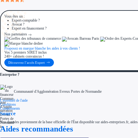
Vous êtes un :
Expert-comptable ?
Avocat ?
Expert en financement ?
Nos partenaires
Proposez en marque blanche les aides à vos clients !
Vos 5 premiers SIRET inclus
240+ cabinets convaincus !
Découvrez l’accès Expert
Entreprise ?
Communauté d'Agglomération Evreux Portes de Normandie
L'essentiel de l'aide
Conditions
Compléments
Source
Nos données proviennent de la base officielle de l'État disponible sur aides-entreprises.fr, aides
Aides recommandées