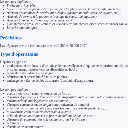
Ne sont pas éligibles :
Professions libérales ;
Secteur médical et paramédical (y compris les pharmacies, les taxis ambulanciers) ;
Agences prestataires de service auto-écoles, agences immobilières, de voyage, etc.) ;
Activités de service à la personne (portage de repas, ménage, etc.) ;
Activités financières (banques, assurances, etc.) ;
Commerce de gros, les succursales et locaux de commerces essentiellement basés sur la l
Laveries automatiques.
Précisions
Les dépenses devront être comprises entre 2 500 et 20 000 € HT.
Type d'opérations
Dépenses éligibles :
modernisation des locaux d’activité et le renouvellement d’équipements professionnels, da
prioritairement fléchées vers les dispositifs ad hoc) ;
rénovation des vitrines et enseignes ;
sécurisation et accessibilité à tous les publics ;
aménagement des véhicules de tournée (hors coût d’acquisition).
Ne sont pas éligibles :
acquisition, construction et extension de locaux ;
dépenses déjà retenues dans le cadre du dispositif d’aide régional à la création/reprise 
travaux relatifs aux logements des exploitants ;
dépenses courantes ou de simple renouvellement de matériel ;
investissements immatériels (sauf ceux liés au processus de production) ;
auto-construction (matériaux et main d’œuvre) ;
achat de fonds de commerce reprises de bail ou de pas-de-porte ;
dépenses directement liées à la demande d’un franchiseur ;
parkings ;
distributeurs automatiques ;