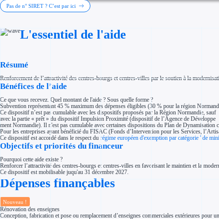
Investir dans une entreprise
Pas de n° SIRET ? C’est par ici
Aides Fiscales et sociales
Crédits & réductions d'impôt
Exonération fiscale
L'essentiel de l'aide
Aides Urssaf
Prêts publics
Prêt entreprise
Prêt d'honneur
Appel à projet
Résumé
Avance remboursable
Garantie bancaire entreprise
Renforcement de l’attractivité des centres-bourgs et centres-villes par le soutien à la modern
Par financeur
Bénéfices de l’aide
Aides par organisme financeur
Aides Bpifrance
Ce que vous recevez. Quel montant de l'aide ? Sous quelle forme ?
Aides ADEME
Subvention représentant 45 % maximum des dépenses éligibles (30 % pour la région Normand
Tous les financeurs
Ce dispositif n’est pas cumulable avec les dispositifs proposés par la Région Normandie, sauf
Solutions MAPi
avec la partie « prêt » du dispositif Impulsion Proximité (dispositif de l’Agence de Développe
Simulateur d'éligibilité
ment Normandie). Il n'est pas cumulable avec certaines dispositions du Plan de Dynamisatio
Trouvez des idées de dépenses éligibles
Pour les entreprises ayant bénéficié du FISAC (Fonds d’Intervention pour les Services, l’Artis
Quelles aides pour votre secteur ?
Ce dispositif est accordé dans le respect du
régime européen d'exemption par catégorie "de min
Ouvrage
Objectifs et priorités du financeur
Territoires
Régions de A à H
Pourquoi cette aide existe ?
Aides Région Auvergne-Rhône-Alpes
Renforcer l’attractivité des centres-bourgs et centres-villes en favorisant le maintien et la mode
Aides Région Bourgogne-Franche-Comté
Ce dispositif est mobilisable juqu'au 31 décembre 2027.
Aides Région Bretagne
Dépenses finançables
Aides Région Centre-Val de Loire
Aides Région Corse
Aides Région Grand-Est
Aides Région Hauts-de-France
Nouveau !
Rénovation des enseignes
Régions de I à P
Conception, fabrication et pose ou remplacement d’enseignes commerciales extérieures pour un c
Aides Région Île-de-France