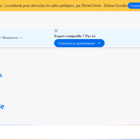
ge
- La méthode pour décrocher les aides publiques, par Michel Struk - Édition Eyrolles
Comm
Expert-comptable ? Par ici
Ressources
Commencez gratuitement
s
de