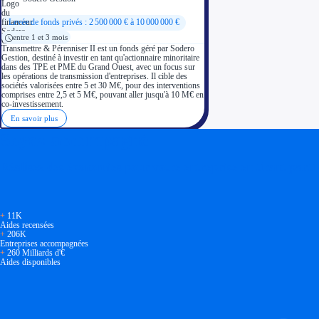
Levée de fonds privés : 2 500 000 € à 10 000 000 €
entre 1 et 3 mois
Transmettre & Pérenniser II est un fonds géré par Sodero
Gestion, destiné à investir en tant qu'actionnaire minoritaire
dans des TPE et PME du Grand Ouest, avec un focus sur
les opérations de transmission d'entreprises. Il cible des
sociétés valorisées entre 5 et 30 M€, pour des interventions
comprises entre 2,5 et 5 M€, pouvant aller jusqu'à 10 M€ en
co-investissement.
En savoir plus
Soyez accompagné
Réalisez des économies pour votre entreprise en tirant parti
+
11K
Aides recensées
+
206K
Entreprises accompagnées
+
260 Milliards d'€
Aides disponibles