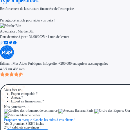
Type d'opérations
Aides Région Normandie
Aides Région Nouvelle-Aquitaine
Renforcement de la structure financière de l’entreprise.
Aides Région Occitanie
Aides Région PACA
Aides Région Pays de la Loire
Partagez cet article pour aider vos pairs !
Outre-mer
Aides Région Guadeloupe
Auteur.rice :
Marthe Blin
Aides Région Guyane
Aides Région Martinique
Date de mise à jour : 31/08/2025
•
1 min de lecture
Aides Région Mayotte
Aides Région Réunion
Couvertures
Aides Nationales
Aides Européennes
Nos tarifs
Éditeur :
Mes Aides Publiques Infogreffe
, +206 000 entreprises accompagnées
Recherche autonome
Accompagnement
4.8
/
5
sur
486
avis
Ressources
FAQ
Blog
Nos guides
Nos partenaires
Vous êtes un :
Contactez-nous
Expert-comptable ?
Avocat ?
Expert en financement ?
Nos partenaires
Proposez en marque blanche les aides à vos clients !
Vos 5 premiers SIRET inclus
240+ cabinets convaincus !