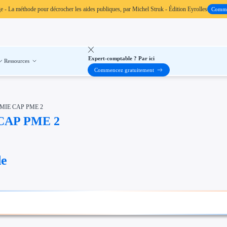
ge
- La méthode pour décrocher les aides publiques, par Michel Struk - Édition Eyrolles
Comm
Expert-comptable ? Par ici
Ressources
Commencez gratuitement
EREMIE CAP PME 2
E CAP PME 2
de