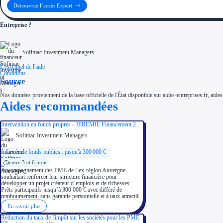
Découvrez l’accès Expert
Entreprise ?
Sofimac Investment Managers
L'essentiel de l'aide
Conditions
Source
Nos données proviennent de la base officielle de l'État disponible sur aides-entreprises.fr, aides
Aides recommandées
Intervention en fonds propres - JEREMIE Financement 2
Sofimac Investment Managers
Levée de fonds publics : jusqu'à 300 000 €
entre 3 et 6 mois
Accompagnement des PME de l’ex-région Auvergne
souhaitant renforcer leur structure financière pour
développer un projet créateur d’emplois et de richesses.
Prêts participatifs jusqu’à 300 000 € avec différé de
remboursement, sans garantie personnelle et à taux attractif.
En savoir plus
Réduction du taux de l'impôt sur les sociétés pour les PME