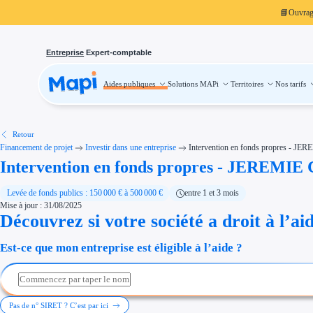
📘
Ouvra
Entreprise
Expert-comptable
Aides publiques
Solutions MAPi
Territoires
Nos tarifs
Aides publiques
Projets finançables
Investissement
Aides à l'investissement
Aides immobilier entreprise
Aides financières entreprise
Retour
Thématiques
Financement de projet
Investir dans une entreprise
Intervention en fonds propres - J
Financement innovation
Intervention en fonds propres - JEREMI
Transition écologique
Développement international
Transition numérique
Économies d'énergie et d'eau
Levée de fonds publics : 150 000 € à 500 000 €
entre 1 et 3 mois
Aides RSE entreprise
Mise à jour : 31/08/2025
Étapes de vie
Découvrez si votre société a droit à l’ai
Création d'entreprise
Cession d'entreprise
Entreprise en difficulté
Est-ce que mon entreprise est éligible à l’aide ?
Aides Ressources Humaines
Type de financements
Aides sans remboursement
Subventions
Concours entreprise
Réduction des coûts
Pas de n° SIRET ? C’est par ici
Accompagnement entreprise