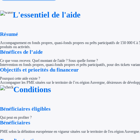
Investir dans une entreprise
Aides Fiscales et sociales
Crédits & réductions d'impôt
L'essentiel de l'aide
Exonération fiscale
Aides Urssaf
Prêts publics
Prêt entreprise
Résumé
Prêt d'honneur
Appel à projet
Avance remboursable
Accompagnement en fonds propres, quasi-fonds propres ou prêts participatifs de 150 000 € à 5
Garantie bancaire entreprise
produits ou activités.
Bénéfices de l’aide
Par financeur
Aides par organisme financeur
Aides Bpifrance
Ce que vous recevez. Quel montant de l'aide ? Sous quelle forme ?
Aides ADEME
Intervention en fonds propres, quasi-fonds propres et prêts participatifs, pour des tickets vari
Tous les financeurs
Objectifs et priorités du financeur
Solutions MAPi
Pourquoi cette aide existe ?
Simulateur d'éligibilité
Accompagner les PME situées sur le territoire de l’ex-région Auvergne, désireuses de développer
Trouvez des idées de dépenses éligibles
Quelles aides pour votre secteur ?
Conditions
Ouvrage
Territoires
Régions de A à H
Aides Région Auvergne-Rhône-Alpes
Bénéficiaires éligibles
Aides Région Bourgogne-Franche-Comté
Aides Région Bretagne
Aides Région Centre-Val de Loire
Qui peut en profiter ?
Aides Région Corse
Bénéficiaires
Aides Région Grand-Est
Aides Région Hauts-de-France
PME selon la définition européenne en vigueur situées sur le territoire de l'ex-région Auvergne.
Régions de I à P
Aides Région Île-de-France