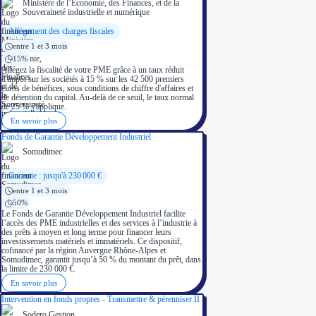
Ministère de l’Economie, des Finances, et de la
Souveraineté industrielle et numérique
Allègement des charges fiscales
entre 1 et 3 mois
15%
Allégez la fiscalité de votre PME grâce à un taux réduit
d'impôt sur les sociétés à 15 % sur les 42 500 premiers
euros de bénéfices, sous conditions de chiffre d'affaires et
de détention du capital. Au-delà de ce seuil, le taux normal
de 25 % s'applique.
En savoir plus
Fonds de Garantie Développement Industriel
Somudimec
Garantie : jusqu'à 230 000 €
entre 1 et 3 mois
50%
Le Fonds de Garantie Développement Industriel facilite
l’accès des PME industrielles et des services à l’industrie à
des prêts à moyen et long terme pour financer leurs
investissements matériels et immatériels. Ce dispositif,
cofinancé par la région Auvergne Rhône-Alpes et
Somudimec, garantit jusqu’à 50 % du montant du prêt, dans
la limite de 230 000 €.
En savoir plus
Intervention en fonds propres - Transmettre & pérenniser II
Sodero Gestion