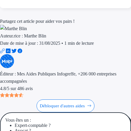
Aides Région Gran
Aides Région Haut
Partagez cet article pour aider vos pairs !
Régions de I à P
Auteur.rice :
Marthe Blin
Date de mise à jour : 31/08/2025
•
1 min de lecture
Aides Région Île-d
Aides Région Nor
Aides Région Nouve
Éditeur :
Mes Aides Publiques Infogreffe
, +206 000 entreprises
Aides Région Occit
accompagnées
4.8
/
5
sur
486
avis
Aides Région PAC
Aides Région Pays 
Débloquer d'autres aides
Outre-mer
Vous êtes un :
Expert-comptable ?
Avocat ?