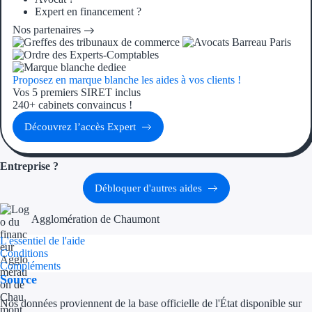
Aides Région Guad
Expert en financement ?
Nos partenaires
Aides Région Guya
Aides Région Mart
Proposez en marque blanche les aides à vos clients !
Aides Région Mayo
Vos 5 premiers SIRET inclus
240+ cabinets convaincus !
Aides Région Réun
Découvrez l’accès Expert
Couvertures
Entreprise ?
Aides Nationales
Débloquer d'autres aides
Aides Européennes
Agglomération de Chaumont
L'essentiel de l'aide
Nos tarifs
Conditions
Compléments
Source
Recherche autonome
Nos données proviennent de la base officielle de l'État disponible sur
Accompagnement