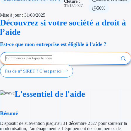
Clôture :
Économies d'én
31/12/2027
50%
Mise à jour : 31/08/2025
Aides RSE ent
Découvrez si votre société a droit à
l’aide
Étapes de vie
Est-ce que mon entreprise est éligible à l’aide ?
Création d'ent
Cession d'entr
Entreprise en d
Pas de n° SIRET ? C’est par ici
Aides Ressour
L'essentiel de l'aide
Type de financements
Aides sans rembou
Résumé
Subventions
Dispositif de subvention jusqu’au 31 décembre 2027 pour soutenir la
modernisation, l’aménagement et l’équipement des commerces de