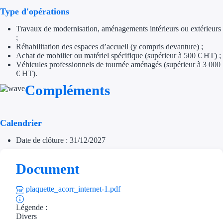
Type d'opérations
Trouvez des idées de dép
Travaux de modernisation, aménagements intérieurs ou extérieurs
Quelles aides pour votre
;
Réhabilitation des espaces d’accueil (y compris devanture) ;
Achat de mobilier ou matériel spécifique (supérieur à 500 € HT) ;
Ouvrage
Véhicules professionnels de tournée aménagés (supérieur à 3 000
€ HT).
Territoires
Compléments
Régions de A à H
Calendrier
Aides Région Auve
Date de clôture : 31/12/2027
Aides Région Bou
Document
Aides Région Bret
Aides Région Centr
plaquette_acorr_internet-1.pdf
Légende :
Aides Région Cors
Divers