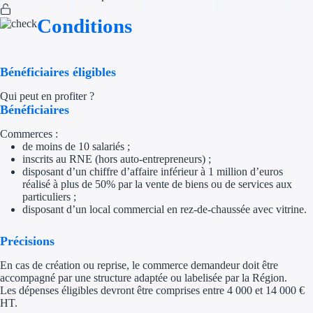
Conditions
Appel à projet
Avance rembo
Bénéficiaires éligibles
Garantie banca
Qui peut en profiter ?
Bénéficiaires
Par financeur
Commerces :
de moins de 10 salariés ;
Aides par organism
inscrits au RNE (hors auto-entrepreneurs) ;
disposant d’un chiffre d’affaire inférieur à 1 million d’euros
Aides Bpifran
réalisé à plus de 50% par la vente de biens ou de services aux
particuliers ;
disposant d’un local commercial en rez-de-chaussée avec vitrine.
Aides ADEM
Précisions
Tous les finan
En cas de création ou reprise, le commerce demandeur doit être
Solutions MAPi
accompagné par une structure adaptée ou labelisée par la Région.
Les dépenses éligibles devront être comprises entre 4 000 et 14 000 €
HT.
Simulateur d'éligibilité