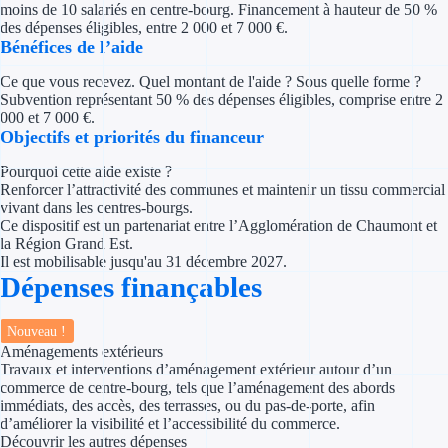
moins de 10 salariés en centre-bourg. Financement à hauteur de 50 %
Concours entr
des dépenses éligibles, entre 2 000 et 7 000 €.
Bénéfices de l’aide
Réduction des 
Ce que vous recevez. Quel montant de l'aide ? Sous quelle forme ?
Accompagneme
Subvention représentant 50 % des dépenses éligibles, comprise entre 2
000 et 7 000 €.
Objectifs et priorités du financeur
Investir dans 
Pourquoi cette aide existe ?
Aides Fiscales et so
Renforcer l’attractivité des communes et maintenir un tissu commercial
vivant dans les centres-bourgs.
Ce dispositif est un partenariat entre l’Agglomération de Chaumont et
Crédits & rédu
la Région Grand Est.
Il est mobilisable jusqu'au 31 décembre 2027.
Exonération fi
Dépenses finançables
Aides Urssaf
Nouveau !
Aménagements extérieurs
Prêts publics
Travaux et interventions d’aménagement extérieur autour d’un
commerce de centre-bourg, tels que l’aménagement des abords
immédiats, des accès, des terrasses, ou du pas-de-porte, afin
Prêt entrepris
d’améliorer la visibilité et l’accessibilité du commerce.
Découvrir les autres dépenses
Prêt d'honneu