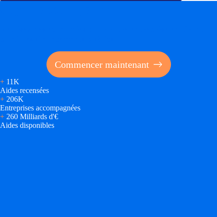
Soyez accompagné
Réalisez des économies pour votre entreprise en tirant
parti des financements publics
Commencer maintenant
+
11K
Aides recensées
+
206K
Entreprises accompagnées
+
260 Milliards d'€
Aides disponibles