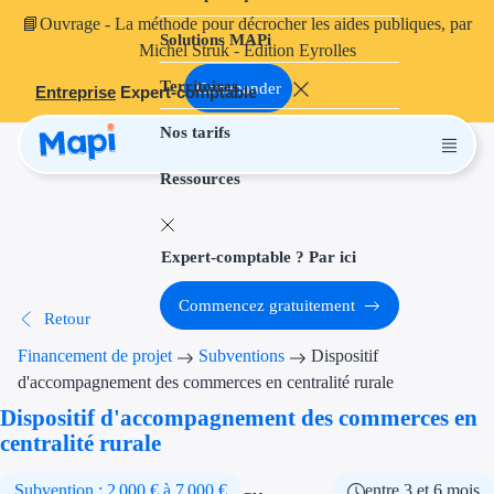
📘
Ouvrage
- La méthode pour décrocher les aides publiques, par
Solutions MAPi
Projets finançables
Michel Struk - Édition Eyrolles
Territoires
Investissement
Commander
Entreprise
Expert-comptable
Nos tarifs
Aides à l'inves
Ressources
Aides immobili
Aides financiè
Expert-comptable ? Par ici
Thématiques
Commencez gratuitement
Retour
Financement i
Financement de projet
Subventions
Dispositif
Transition éco
d'accompagnement des commerces en centralité rurale
Dispositif d'accompagnement des commerces en
Développement
centralité rurale
Transition nu
Subvention : 2 000 € à 7 000 €
entre 3 et 6 mois