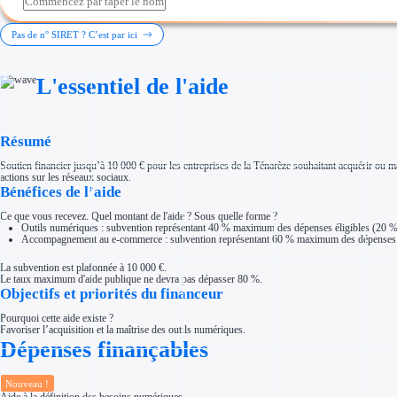
Investir dans une entreprise
Aides Fiscales et sociales
Crédits & réductions d'impôt
Pas de n° SIRET ? C’est par ici
Exonération fiscale
Aides Urssaf
Prêts publics
L'essentiel de l'aide
Prêt entreprise
Prêt d'honneur
Appel à projet
Avance remboursable
Garantie bancaire entreprise
Résumé
Par financeur
Aides par organisme financeur
Soutien financier jusqu’à 10 000 € pour les entreprises de la Ténarèze souhaitant acquérir ou maî
Aides Bpifrance
actions sur les réseaux sociaux.
Aides ADEME
Bénéfices de l’aide
Tous les financeurs
Solutions MAPi
Ce que vous recevez. Quel montant de l'aide ? Sous quelle forme ?
Simulateur d'éligibilité
Outils numériques : subvention représentant 40 % maximum des dépenses éligibles (20
Trouvez des idées de dépenses éligibles
Accompagnement au e-commerce : subvention représentant 60 % maximum des dépenses é
Quelles aides pour votre secteur ?
Ouvrage
La subvention est plafonnée à 10 000 €.
Territoires
Le taux maximum d'aide publique ne devra pas dépasser 80 %.
Régions de A à H
Objectifs et priorités du financeur
Aides Région Auvergne-Rhône-Alpes
Aides Région Bourgogne-Franche-Comté
Pourquoi cette aide existe ?
Aides Région Bretagne
Favoriser l’acquisition et la maîtrise des outils numériques.
Aides Région Centre-Val de Loire
Dépenses finançables
Aides Région Corse
Aides Région Grand-Est
Aides Région Hauts-de-France
Régions de I à P
Nouveau !
Aides Région Île-de-France