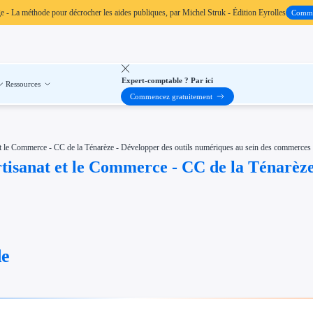
ge
- La méthode pour décrocher les aides publiques, par Michel Struk - Édition Eyrolles
Comm
Expert-comptable ? Par ici
Ressources
Commencez gratuitement
 et le Commerce - CC de la Ténarèze - Développer des outils numériques au sein des commerces 
rtisanat et le Commerce - CC de la Ténarèze
de