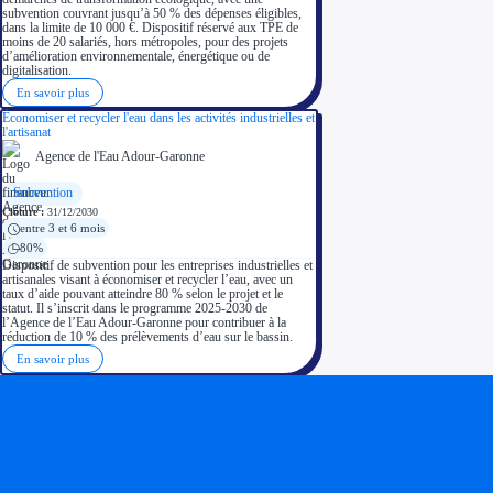
subvention couvrant jusqu’à 50 % des dépenses éligibles,
dans la limite de 10 000 €. Dispositif réservé aux TPE de
moins de 20 salariés, hors métropoles, pour des projets
d’amélioration environnementale, énergétique ou de
digitalisation.
En savoir plus
Économiser et recycler l'eau dans les activités industrielles et
l'artisanat
Agence de l'Eau Adour-Garonne
Subvention
Clôture :
31/12/2030
entre 3 et 6 mois
80%
Dispositif de subvention pour les entreprises industrielles et
artisanales visant à économiser et recycler l’eau, avec un
taux d’aide pouvant atteindre 80 % selon le projet et le
statut. Il s’inscrit dans le programme 2025-2030 de
l’Agence de l’Eau Adour-Garonne pour contribuer à la
réduction de 10 % des prélèvements d’eau sur le bassin.
En savoir plus
Soyez accompagné
Réalisez des économies pour votre entreprise en tirant parti