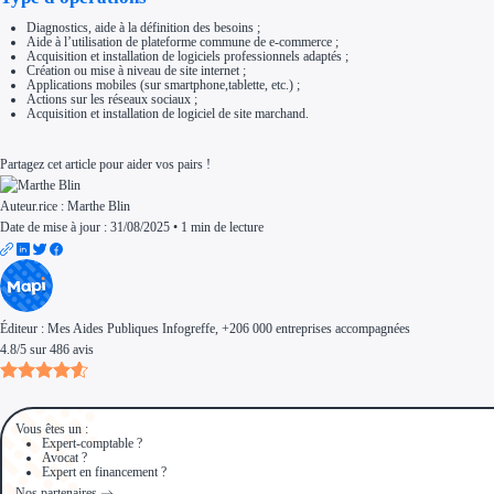
Diagnostics, aide à la définition des besoins ;
Aide à l’utilisation de plateforme commune de e-commerce ;
Acquisition et installation de logiciels professionnels adaptés ;
Création ou mise à niveau de site internet ;
Applications mobiles (sur smartphone,tablette, etc.) ;
Actions sur les réseaux sociaux ;
Acquisition et installation de logiciel de site marchand.
Partagez cet article pour aider vos pairs !
Auteur.rice :
Marthe Blin
Date de mise à jour : 31/08/2025
•
1 min de lecture
Éditeur :
Mes Aides Publiques Infogreffe
, +206 000 entreprises accompagnées
4.8
/
5
sur
486
avis
Vous êtes un :
Expert-comptable ?
Avocat ?
Expert en financement ?
Nos partenaires