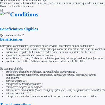
Aide à la définition des besoins numériques
Aides Région Normandie
Prestations de conseil permettant de définir précisément les besoins numériques de l’entreprise, de
Aides Région Nouvelle-Aquitaine
Découvrir les autres dépenses
Aides Région Occitanie
Aides Région PACA
Conditions
Aides Région Pays de la Loire
Outre-mer
Aides Région Guadeloupe
Aides Région Guyane
Aides Région Martinique
Bénéficiaires éligibles
Aides Région Mayotte
Aides Région Réunion
Qui peut en profiter ?
Bénéficiaires
Couvertures
Aides Nationales
Aides Européennes
Entreprises commerciales, artisanales ou de services, sédentaires ou non sédentaires :
dont le siège social et l’établissement principal concerné sont situés sur l’une des co
Nos tarifs
inscrites au Registre du Commerce et des Sociétés ou au Répertoire des Métiers ;
Recherche autonome
à jour de leurs cotisations fiscales et sociales ;
Accompagnement
saines financièrement, c’est-à-dire ne faisant pas l’objet d’une procédure légale (cessation d
Ressources
justifiant d’un chiffre d’affaires annuel hors taxe inférieur à 1 000 000 €.
FAQ
Blog
Ne sont pas éligibles :
Nos guides
professions libérales, médicales, paramédicales et pharmacies ;
Nos partenaires
banques, activités financières, assurances, agences de voyage, courtage et agents
Contactez-nous
immobiliers ;
activités agricoles ;
entreprises de transport routier ;
commerces de gros et de négoce ;
activités liées au tourisme (hôtels, camping, gîtes, etc.), sauf cas particuliers des cafés et
activités saisonnières ;
entreprises à vocation alimentaires dont la surface de vente est supérieure à 400m².
Type d'opérations