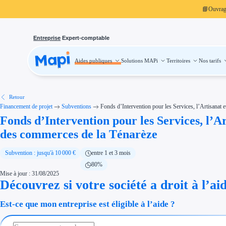
📘
Ouvra
Entreprise
Expert-comptable
Aides publiques
Solutions MAPi
Territoires
Nos tarifs
Aides publiques
Projets finançables
Investissement
Aides à l'investissement
Aides immobilier entreprise
Aides financières entreprise
Retour
Thématiques
Financement de projet
Subventions
Fonds d’Intervention pour les Services, l’Artisanat
Financement innovation
Fonds d’Intervention pour les Services, l’A
Transition écologique
Développement international
des commerces de la Ténarèze
Transition numérique
Économies d'énergie et d'eau
Aides RSE entreprise
Subvention : jusqu'à 10 000 €
entre 1 et 3 mois
Étapes de vie
Création d'entreprise
80%
Cession d'entreprise
Mise à jour : 31/08/2025
Entreprise en difficulté
Aides Ressources Humaines
Découvrez si votre société a droit à l’ai
Type de financements
Aides sans remboursement
Est-ce que mon entreprise est éligible à l’aide ?
Subventions
Concours entreprise
Réduction des coûts
Accompagnement entreprise