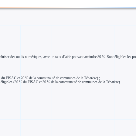
triser des outils numériques, avec un taux d’aide pouvant atteindre 80 %. Sont éligibles les proje
 % du FISAC et 20 % de la communauté de communes de la Ténarèze) ;
ligibles (30 % du FISAC et 30 % de la communauté de communes de la Ténarèze).