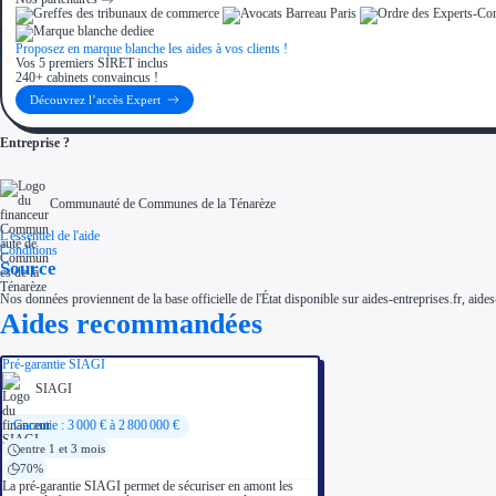
Proposez en marque blanche les aides à vos clients !
Vos 5 premiers SIRET inclus
240+ cabinets convaincus !
Découvrez l’accès Expert
Entreprise ?
Communauté de Communes de la Ténarèze
L'essentiel de l'aide
Conditions
Source
Nos données proviennent de la base officielle de l'État disponible sur aides-entreprises.fr, aides
Aides recommandées
Pré-garantie SIAGI
SIAGI
Garantie : 3 000 € à 2 800 000 €
entre 1 et 3 mois
70%
La pré-garantie SIAGI permet de sécuriser en amont les