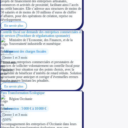
projets de financement des entreprises artisanales,
commerces et activités de proximité, facilitant ainsi l’accès
au crédit bancaire. Elle s’adresse aux structures de moins de
50 salariés et de moins de 10 millions d’euros de chiffre
d’affaires, pour des opérations de création, reprise ou
développement.
En savoir plus
Contrôle fiscal sur demande des entreprises commerciales et
de services (Procédure de régularisation spontanée)
Ministère de l’Economie, des Finances, et de la
Souveraineté industrielle et numérique
Allègement des charges fiscales
entre 1 et 3 mois
Permet aux entreprises commerciales et prestataires de
services de solliciter volontairement un contrôle fiscal pour
régulariser leur situation sur des points choisis, avec la
possibilité de bénéficier d’intérêts de retard réduits. Solution
sécurisante pour anticiper et corriger d’éventuelles erreurs
fiscales tout en limitant les pénalités.
En savoir plus
Pass Transformation Ecologique
Région Occitanie
Subvention : 5 000 € à 10 000 €
entre 1 et 3 mois
50%
Accompagnement des entreprises d’Occitanie dans leurs
démarches de transformation écologique, avec une