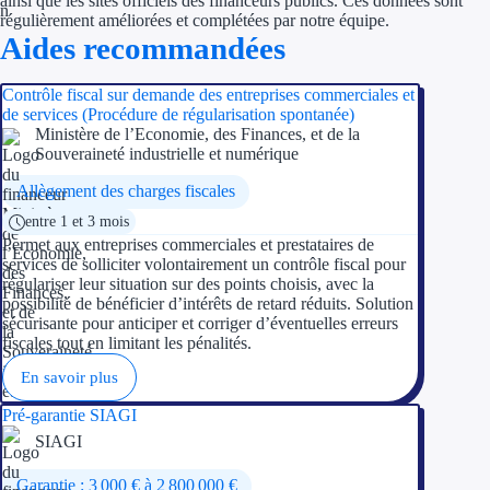
ainsi que les sites officiels des financeurs publics. Ces données sont
régulièrement améliorées et complétées par notre équipe.
Aides recommandées
Ressources
Contrôle fiscal sur demande des entreprises commerciales et
FAQ
de services (Procédure de régularisation spontanée)
Ministère de l’Economie, des Finances, et de la
Blog
Souveraineté industrielle et numérique
Nos guides
Allègement des charges fiscales
entre 1 et 3 mois
Nos partenaires
Permet aux entreprises commerciales et prestataires de
services de solliciter volontairement un contrôle fiscal pour
Contactez-nous
régulariser leur situation sur des points choisis, avec la
possibilité de bénéficier d’intérêts de retard réduits. Solution
sécurisante pour anticiper et corriger d’éventuelles erreurs
fiscales tout en limitant les pénalités.
En savoir plus
Pré-garantie SIAGI
SIAGI
Garantie : 3 000 € à 2 800 000 €