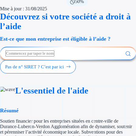
50%
Économies d'én
Mise à jour : 31/08/2025
Découvrez si votre société a droit à
Aides RSE ent
l’aide
Étapes de vie
Est-ce que mon entreprise est éligible à l’aide ?
Création d'ent
Cession d'entr
Pas de n° SIRET ? C’est par ici
Entreprise en d
Aides Ressour
L'essentiel de l'aide
Type de financements
Résumé
Aides sans rembou
Soutien financier pour les entreprises situées en centre-ville de
Subventions
Durance-Luberon-Verdon Agglomération afin de dynamiser, soutenir
et pérenniser l’activité économique locale. Subventions pour des