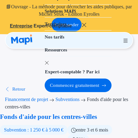
📘
Ouvrage
- La méthode pour décrocher les aides publiques, par
Solutions MAPi
Projets finançables
Michel Struk - Édition Eyrolles
Territoires
Investissement
Commander
Entreprise
Expert-comptable
Nos tarifs
Aides à l'inves
Ressources
Aides immobili
Aides financiè
Expert-comptable ? Par ici
Thématiques
Commencez gratuitement
Retour
Financement i
Financement de projet
Subventions
Fonds d'aide pour les
Transition éco
centres-villes
Fonds d'aide pour les centres-villes
Développement
Subvention : 1 250 € à 5 000 €
entre 3 et 6 mois
Transition nu