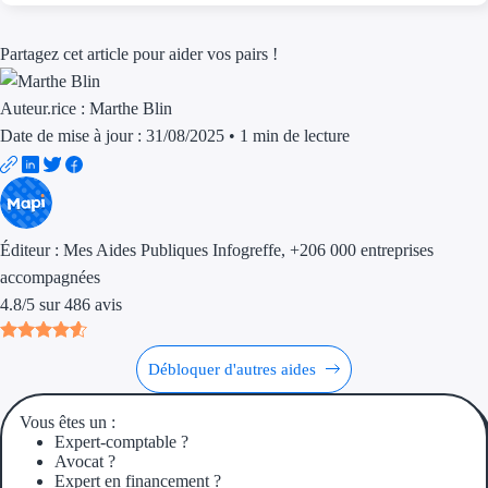
Aides Région Gran
Partagez cet article pour aider vos pairs !
Aides Région Haut
Auteur.rice :
Marthe Blin
Régions de I à P
Date de mise à jour : 31/08/2025
•
1 min de lecture
Aides Région Île-d
Aides Région Nor
Éditeur :
Mes Aides Publiques Infogreffe
, +206 000 entreprises
Aides Région Nouve
accompagnées
Aides Région Occit
4.8
/
5
sur
486
avis
Aides Région PAC
Débloquer d'autres aides
Aides Région Pays 
Vous êtes un :
Expert-comptable ?
Outre-mer
Avocat ?
Expert en financement ?