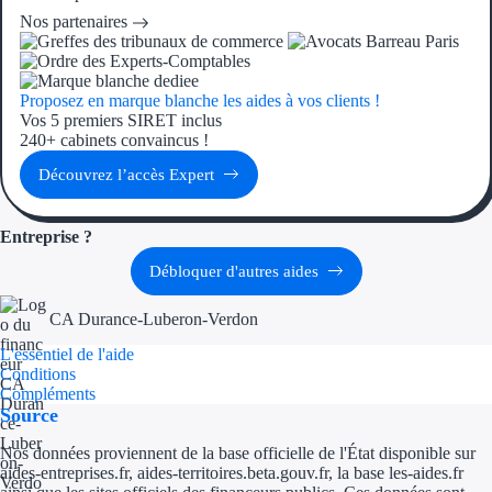
Aides Région Guad
Nos partenaires
Aides Région Guya
Aides Région Mart
Proposez en marque blanche les aides à vos clients !
Vos 5 premiers SIRET inclus
240+ cabinets convaincus !
Aides Région Mayo
Découvrez l’accès Expert
Aides Région Réun
Entreprise ?
Couvertures
Débloquer d'autres aides
Aides Nationales
CA Durance-Luberon-Verdon
Aides Européennes
L'essentiel de l'aide
Conditions
Nos tarifs
Compléments
Source
Recherche autonome
Nos données proviennent de la base officielle de l'État disponible sur
aides-entreprises.fr, aides-territoires.beta.gouv.fr, la base les-aides.fr
Accompagnement