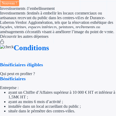
Nouveau !
Investissements d’embellissement
Appel à projet
Investissements destinés à embellir les locaux commerciaux ou
artisanaux recevant du public dans les centres-villes de Durance-
Avance rembo
Luberon-Verdon Agglomération, tels que la rénovation esthétique des
façades, vitrines, espaces intérieurs, peintures, revêtements ou
aménagements décoratifs visant à améliorer l’image du point de vente.
Garantie banca
Découvrir les autres dépenses
Par financeur
Conditions
Aides par organism
Bénéficiaires éligibles
Aides Bpifran
Qui peut en profiter ?
Bénéficiaires
Aides ADEM
Entreprise :
Tous les finan
ayant un Chiffre d’Affaires supérieur à 10 000 € HT et inférieur à
1,5M€ HT ;
ayant au moins 6 mois d’activité ;
Solutions MAPi
installée dans un local accueillant du public ;
située dans le pérmètre des centres-villes.
Simulateur d'éligibilité