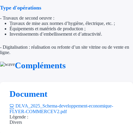
Type d'opérations
Trouvez des idées de dép
- Travaux de second oeuvre :
Quelles aides pour votre
Travaux de mise aux normes d’hygiène, électrique, etc. ;
Équipements et matériels de production ;
Investissements d’embellissement et d’attractivité.
Ouvrage
- Digitalisation : réalisation ou refonte d’un site vitrine ou de vente en
Territoires
ligne.
Régions de A à H
Compléments
Aides Région Auve
Aides Région Bou
Document
Aides Région Bret
DLVA_2025_Schema-developpement-economique-
FLYER-COMMERCEV2.pdf
Aides Région Centr
Légende :
Divers
Aides Région Cors