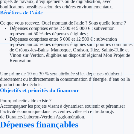
projets de travaux, d’équipements ou de digitalisation, avec
Concours entr
bonifications possibles selon des critères environnementaux.
Bénéfices de l’aide
Réduction des 
Ce que vous recevez. Quel montant de l'aide ? Sous quelle forme ?
Accompagneme
Dépenses comprises entre 2 500 et 5 000 € : subvention
représentant 50 % des dépenses éligibles ;
Dépenses comprises entre 5 000 et 12 500 € : subvention
Investir dans 
représentant 40 % des dépenses éligibles sauf pour les communes
de Gréoux-les-Bains, Manosque, Oraison, Riez, Sainte-Tulle et
Vinon-sur-Verdon, éligibles au dispositif régional Mon Projet de
Aides Fiscales et so
Rénovation.
Crédits & rédu
Une prime de 10 ou 30 % sera attribuée si les dépenses réduisent
directement ou indirectement la consommation d’énergie, d’eau ou la
Exonération fi
production de déchets.
Objectifs et priorités du financeur
Aides Urssaf
Pourquoi cette aide existe ?
Accompagner les projets visant à dynamiser, soutenir et pérenniser
Prêts publics
l’activité économique dans les centres-villes et centre-bourgs
de Durance-Luberon-Verdon Agglomération.
Prêt entrepris
Dépenses finançables
Prêt d'honneu